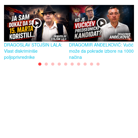
DRAGOSLAV STOJŠIN LALA:
DRAGOMIR ANĐELKOVIĆ: Vučić
A
Vlast diskriminiše
može da pokrade izbore na 1000
Ku
poljoprivrednike
načina
V
●
●
●
●
●
●
●
●
●
●