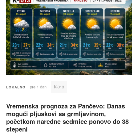
pre 1 dan
K-013
LOKALNO
Vremenska prognoza za Pančevo: Danas
mogući pljuskovi sa grmljavinom,
početkom naredne sedmice ponovo do 38
stepeni