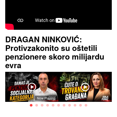
DRAGAN NINKOVIĆ:
Protivzakonito su oštetili
penzionere skoro milijardu
evra
Now Playing
●
●
●
●
●
●
●
●
●
●
●