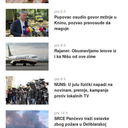
pre 6 h
Pupovac osudio govor mržnje u
Kninu, pozvao pravosuđe da
reaguje
pre 6 h
Rajaner: Obustavljamo letove iz
i ka Nišu od ove zime
pre 6 h
NUNS: U julu fizički napadi na
novinare, pretnje, kampanje
protiv lokalnih TV
pre 14 h
SRCE Pančevo traži ostavke
zbog požara u Deliblatskoj