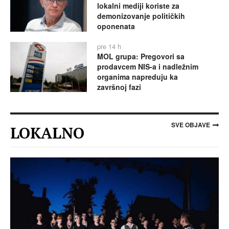
lokalni mediji koriste za
demonizovanje političkih
oponenata
pre 14 h
MOL grupa: Pregovori sa
prodavcem NIS-a i nadležnim
organima napreduju ka
završnoj fazi
SVE OBJAVE
LOKALNO