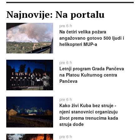
Najnovije: Na portalu
pre 6 h
Na četiri velika požara
angažovano gotovo 500 ljudi i
helikopteri MUP-a
pre 6 h
Letnji program Grada Pančeva
na Platou Kulturnog centra
Pančeva
pre 6 h
Kako živi Kuba bez struje -
njeni stanovnici organizuju
život prema trenucima kada
struja dođe
pre 6 h