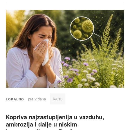
pre 2 dana
K-013
LOKALNO
Kopriva najzastupljenija u vazduhu,
ambrozija i dalje u niskim