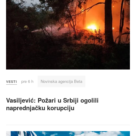
pre 6 h
Novinska agencija Beta
VESTI
Vasiljević: Požari u Srbiji ogolili
naprednjačku korupciju