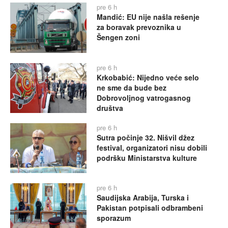
pre 6 h
Mandić: EU nije našla rešenje
za boravak prevoznika u
Šengen zoni
pre 6 h
Krkobabić: Nijedno veće selo
ne sme da bude bez
Dobrovoljnog vatrogasnog
društva
pre 6 h
Sutra počinje 32. Nišvil džez
festival, organizatori nisu dobili
podršku Ministarstva kulture
pre 6 h
Saudijska Arabija, Turska i
Pakistan potpisali odbrambeni
sporazum