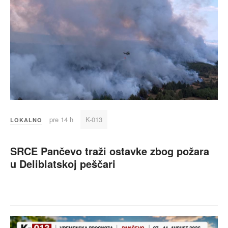
pre 14 h
K-013
LOKALNO
SRCE Pančevo traži ostavke zbog požara
u Deliblatskoj peščari