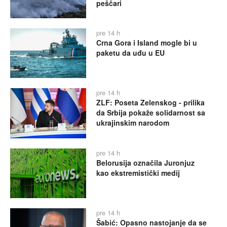
peščari
pre 14 h
Crna Gora i Island mogle bi u
paketu da uđu u EU
pre 14 h
ZLF: Poseta Zelenskog - prilika
da Srbija pokaže solidarnost sa
ukrajinskim narodom
pre 14 h
Belorusija označila Juronjuz
kao ekstremistički medij
pre 14 h
Šabić: Opasno nastojanje da se