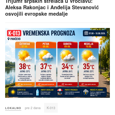
Trijumf srpskih strelaca u Vroclavu:
Aleksa Rakonjac i Anđelija Stevanović
osvojili evropske medalje
pre 2 dana
K-013
LOKALNO