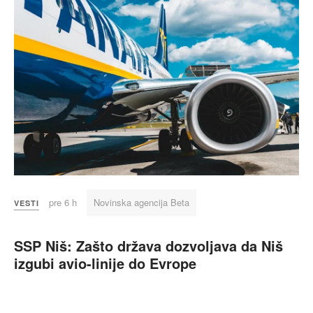
pre 6 h
Novinska agencija Beta
VESTI
SSP Niš: Zašto država dozvoljava da Niš
izgubi avio-linije do Evrope