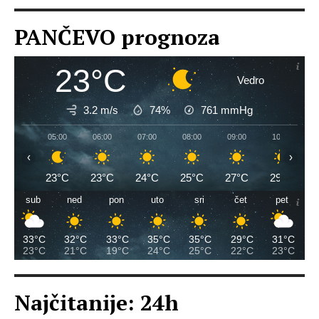
PANČEVO prognoza
23°C
Vedro
3.2 m/s
74%
761
mmHg
05:00
06:00
07:00
08:00
09:00
10:00
‹
›
23°C
23°C
24°C
25°C
27°C
29°C
sub
ned
pon
uto
sri
čet
pet
33°C
32°C
33°C
35°C
35°C
29°C
31°C
23°C
21°C
19°C
24°C
25°C
22°C
23°C
Najčitanije: 24h