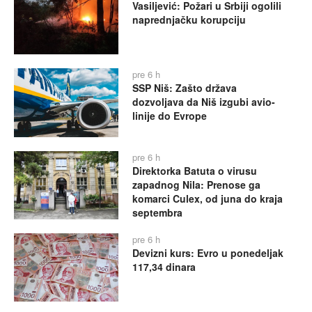
Vasiljević: Požari u Srbiji ogolili
naprednjačku korupciju
pre 6 h
SSP Niš: Zašto država
dozvoljava da Niš izgubi avio-
linije do Evrope
pre 6 h
Direktorka Batuta o virusu
zapadnog Nila: Prenose ga
komarci Culex, od juna do kraja
septembra
pre 6 h
Devizni kurs: Evro u ponedeljak
117,34 dinara