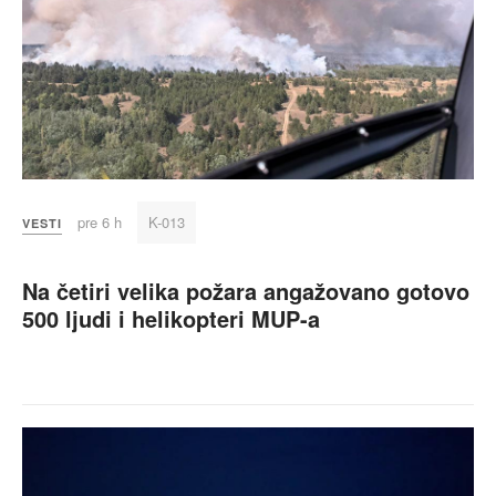
pre 6 h
K-013
VESTI
Na četiri velika požara angažovano gotovo
500 ljudi i helikopteri MUP-a