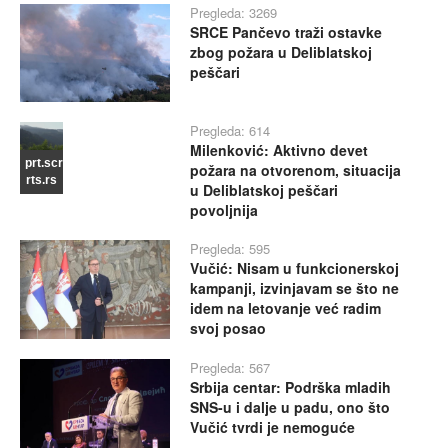
Pregleda: 3269
SRCE Pančevo traži ostavke
zbog požara u Deliblatskoj
peščari
Pregleda: 614
Milenković: Aktivno devet
prt.scr
požara na otvorenom, situacija
rts.rs
u Deliblatskoj peščari
povoljnija
Pregleda: 595
Vučić: Nisam u funkcionerskoj
kampanji, izvinjavam se što ne
idem na letovanje već radim
svoj posao
Pregleda: 567
Srbija centar: Podrška mladih
SNS-u i dalje u padu, ono što
Vučić tvrdi je nemoguće