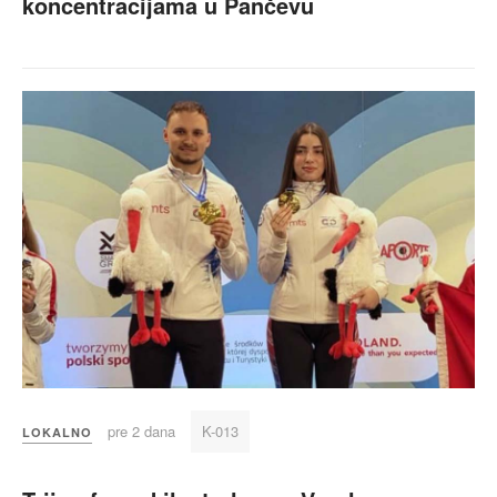
koncentracijama u Pančevu
pre 2 dana
K-013
LOKALNO