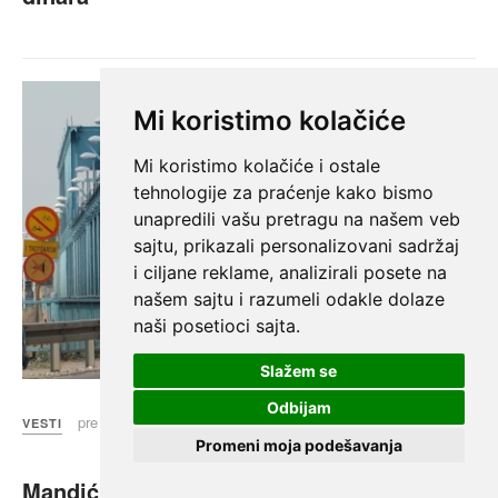
Mi koristimo kolačiće
Mi koristimo kolačiće i ostale
tehnologije za praćenje kako bismo
unapredili vašu pretragu na našem veb
sajtu, prikazali personalizovani sadržaj
i ciljane reklame, analizirali posete na
našem sajtu i razumeli odakle dolaze
naši posetioci sajta.
Slažem se
Odbijam
pre 6 h
Novinska agencija Beta
VESTI
Promeni moja podešavanja
Mandić: EU nije našla rešenje za boravak