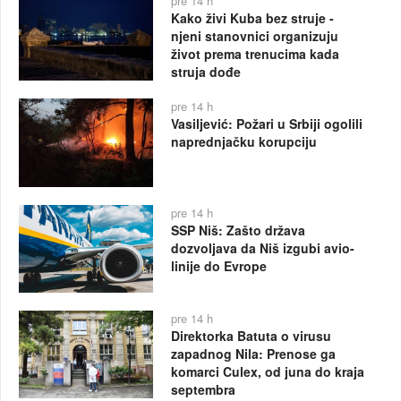
pre 14 h
Kako živi Kuba bez struje -
njeni stanovnici organizuju
život prema trenucima kada
struja dođe
pre 14 h
Vasiljević: Požari u Srbiji ogolili
naprednjačku korupciju
pre 14 h
SSP Niš: Zašto država
dozvoljava da Niš izgubi avio-
linije do Evrope
pre 14 h
Direktorka Batuta o virusu
zapadnog Nila: Prenose ga
komarci Culex, od juna do kraja
septembra