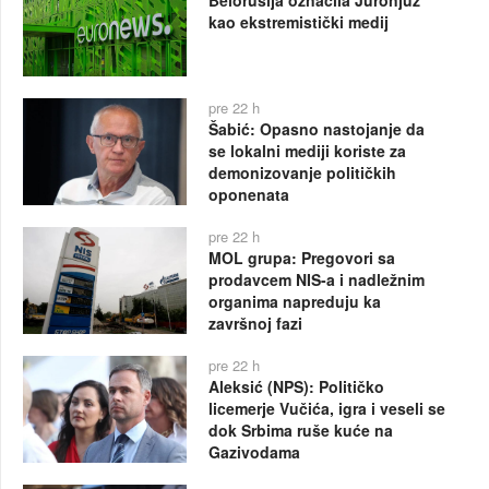
kao ekstremistički medij
pre 22 h
Šabić: Opasno nastojanje da
se lokalni mediji koriste za
demonizovanje političkih
oponenata
pre 22 h
MOL grupa: Pregovori sa
prodavcem NIS-a i nadležnim
organima napreduju ka
završnoj fazi
pre 22 h
Aleksić (NPS): Političko
licemerje Vučića, igra i veseli se
dok Srbima ruše kuće na
Gazivodama