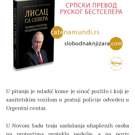
U pitanju je mladić kome je sinoć pozlilo i koji je
sanitetskim vozilom u pratnji policije odveden u
Urgentni centar.
U Novom Sadu traju saslušanja uhapšenih osoba
na protestima protekle nedelje, a na poziv