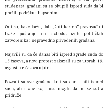
studenata, građani su se okupili ispred suda da bi
pružili podršku uhapšenima.
Oni su, kako kažu, dali „žuti karton“ pravosuđu i
traže puštanje na slobodu, svih političkih
zatvorenika i nepravedno privedenih građana.
Najavili su da će danas biti ispred zgrade suda do
15 časova, a novi protest zakazali su za utorak, 19.
avgust u 6 časova ujutru.
Pozvali su sve građane koji su danas bili ispred
suda, ali i one koji nisu mogli, da im se sutra
pridruže.