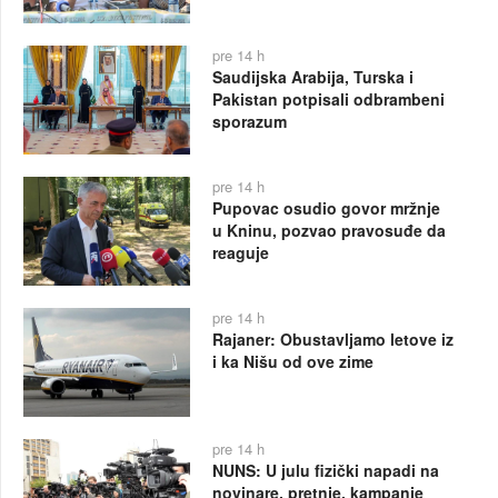
pre 14 h
Saudijska Arabija, Turska i
Pakistan potpisali odbrambeni
sporazum
pre 14 h
Pupovac osudio govor mržnje
u Kninu, pozvao pravosuđe da
reaguje
pre 14 h
Rajaner: Obustavljamo letove iz
i ka Nišu od ove zime
pre 14 h
NUNS: U julu fizički napadi na
novinare, pretnje, kampanje