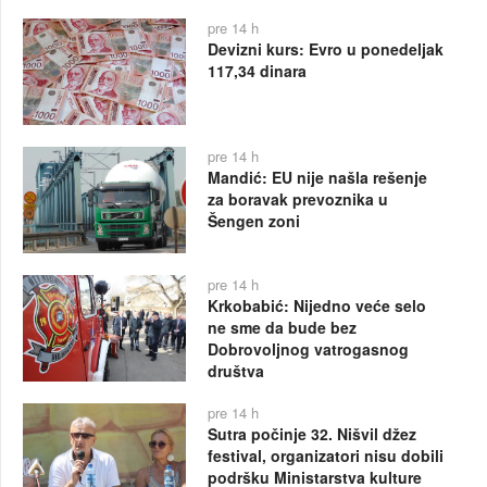
pre 14 h
Devizni kurs: Evro u ponedeljak
117,34 dinara
pre 14 h
Mandić: EU nije našla rešenje
za boravak prevoznika u
Šengen zoni
pre 14 h
Krkobabić: Nijedno veće selo
ne sme da bude bez
Dobrovoljnog vatrogasnog
društva
pre 14 h
Sutra počinje 32. Nišvil džez
festival, organizatori nisu dobili
podršku Ministarstva kulture