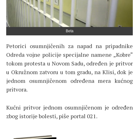
Beta
Petorici osumnjičenih za napad na pripadnike
Odreda vojne policije specijalne namene „Kobre“
tokom protesta u Novom Sadu, određen je pritvor
u Okružnom zatvoru u tom gradu, na Klisi, dok je
jednom osumnjičenom određena mera kućnog
pritvora.
Kućni pritvor jednom osumnjičenom je određen
zbog istorije bolesti, piše portal 021.