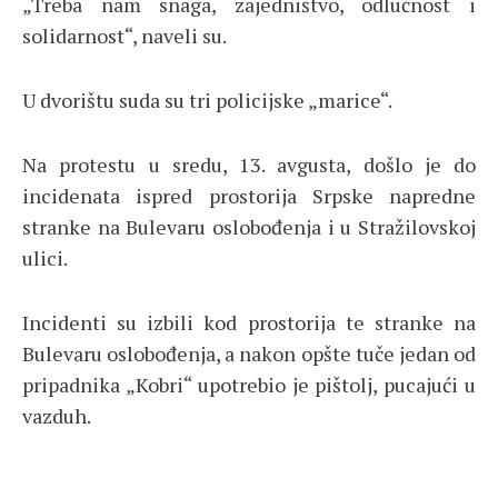
„Treba nam snaga, zajedništvo, odlučnost i
solidarnost“, naveli su.
U dvorištu suda su tri policijske „marice“.
Na protestu u sredu, 13. avgusta, došlo je do
incidenata ispred prostorija Srpske napredne
stranke na Bulevaru oslobođenja i u Stražilovskoj
ulici.
Incidenti su izbili kod prostorija te stranke na
Bulevaru oslobođenja, a nakon opšte tuče jedan od
pripadnika „Kobri“ upotrebio je pištolj, pucajući u
vazduh.