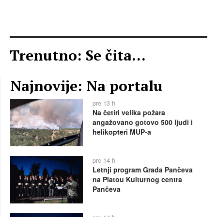
Trenutno: Se čita...
Najnovije: Na portalu
pre 13 h
Na četiri velika požara
angažovano gotovo 500 ljudi i
helikopteri MUP-a
pre 14 h
Letnji program Grada Pančeva
na Platou Kulturnog centra
Pančeva