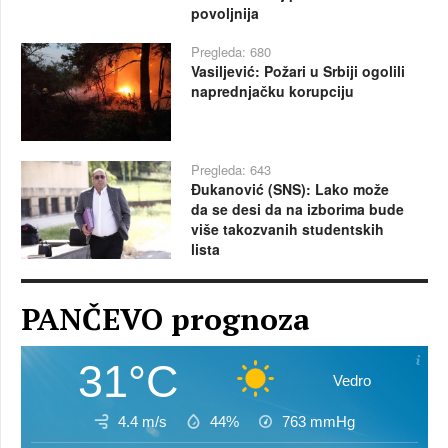
povoljnija
Pregleda: 680
Vasiljević: Požari u Srbiji ogolili
naprednjačku korupciju
Pregleda: 643
Đukanović (SNS): Lako može
da se desi da na izborima bude
više takozvanih studentskih
lista
PANČEVO prognoza
31°C
Vedro
4.4 m/s
44%
763
mmHg