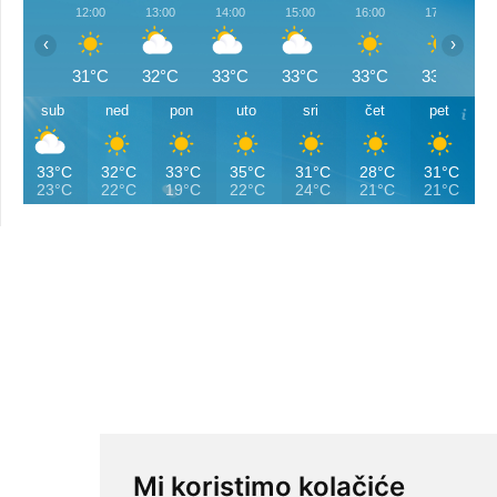
12:00
13:00
14:00
15:00
16:00
17:00
‹
›
31°C
32°C
33°C
33°C
33°C
33°C
sub
ned
pon
uto
sri
čet
pet
33°C
32°C
33°C
35°C
31°C
28°C
31°C
23°C
22°C
19°C
22°C
24°C
21°C
21°C
Mi koristimo kolačiće