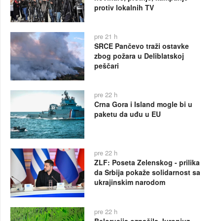
protiv lokalnih TV
pre 21 h
SRCE Pančevo traži ostavke
zbog požara u Deliblatskoj
peščari
pre 22 h
Crna Gora i Island mogle bi u
paketu da uđu u EU
pre 22 h
ZLF: Poseta Zelenskog - prilika
da Srbija pokaže solidarnost sa
ukrajinskim narodom
pre 22 h
Belorusija označila Juronjuz