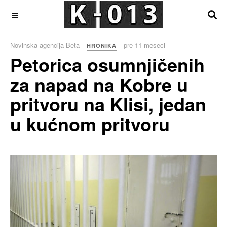
OFF CANVAS
Novinska agencija Beta
pre 11 meseci
HRONIKA
Petorica osumnjičenih
za napad na Kobre u
pritvoru na Klisi, jedan
u kućnom pritvoru