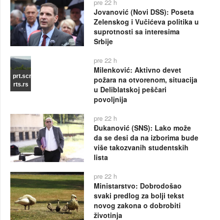
pre 22 h
Jovanović (Novi DSS): Poseta
Zelenskog i Vučićeva politika u
suprotnosti sa interesima
Srbije
pre 22 h
Milenković: Aktivno devet
prt.scr
požara na otvorenom, situacija
rts.rs
u Deliblatskoj peščari
povoljnija
pre 22 h
Đukanović (SNS): Lako može
da se desi da na izborima bude
više takozvanih studentskih
lista
pre 22 h
Ministarstvo: Dobrodošao
svaki predlog za bolji tekst
novog zakona o dobrobiti
životinja