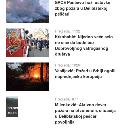
SRCE Pančevo traži ostavke
zbog požara u Deliblatskoj
peščari
Pregleda: 1132
Krkobabić: Nijedno veće selo
ne sme da bude bez
Dobrovoljnog vatrogasnog
društva
Pregleda: 1026
Vasiljević: Požari u Srbiji ogolili
naprednjačku korupciju
Pregleda: 877
Milenković: Aktivno devet
prt.scr
požara na otvorenom, situacija
rts.rs
u Deliblatskoj peščari
povoljnija