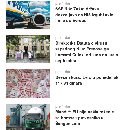
pre 1 dan
SSP Niš: Zašto država
dozvoljava da Niš izgubi avio-
linije do Evrope
pre 1 dan
Direktorka Batuta o virusu
zapadnog Nila: Prenose ga
komarci Culex, od juna do kraja
septembra
pre 1 dan
Devizni kurs: Evro u ponedeljak
117,34 dinara
pre 1 dan
Mandić: EU nije našla rešenje
za boravak prevoznika u
Šengen zoni