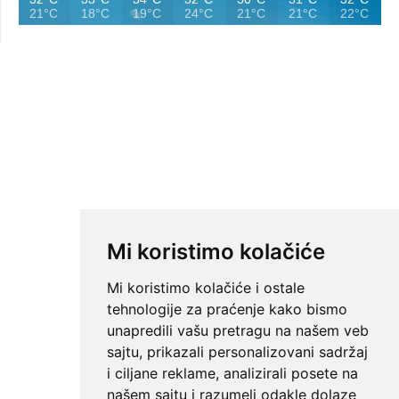
21°C
18°C
19°C
24°C
21°C
21°C
22°C
Mi koristimo kolačiće
Mi koristimo kolačiće i ostale
tehnologije za praćenje kako bismo
unapredili vašu pretragu na našem veb
sajtu, prikazali personalizovani sadržaj
i ciljane reklame, analizirali posete na
našem sajtu i razumeli odakle dolaze