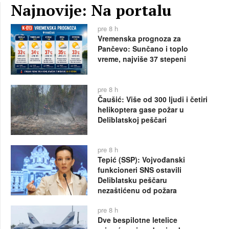
Najnovije: Na portalu
pre 8 h
Vremenska prognoza za
Pančevo: Sunčano i toplo
vreme, najviše 37 stepeni
pre 8 h
Čaušić: Više od 300 ljudi i četiri
helikoptera gase požar u
Deliblatskoj peščari
pre 8 h
Tepić (SSP): Vojvođanski
funkcioneri SNS ostavili
Deliblatsku peščaru
nezaštićenu od požara
pre 8 h
Dve bespilotne letelice