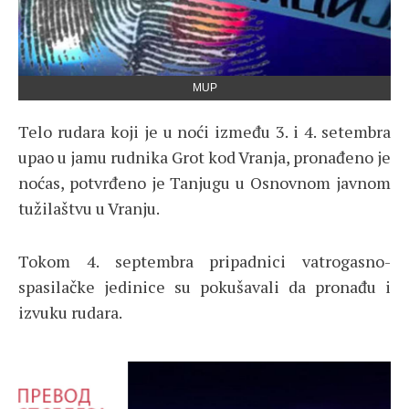
MUP
Telo rudara koji je u noći između 3. i 4. setembra
upao u jamu rudnika Grot kod Vranja, pronađeno je
noćas, potvrđeno je Tanjugu u Osnovnom javnom
tužilaštvu u Vranju.
Tokom 4. septembra pripadnici vatrogasno-
spasilačke jedinice su pokušavali da pronađu i
izvuku rudara.