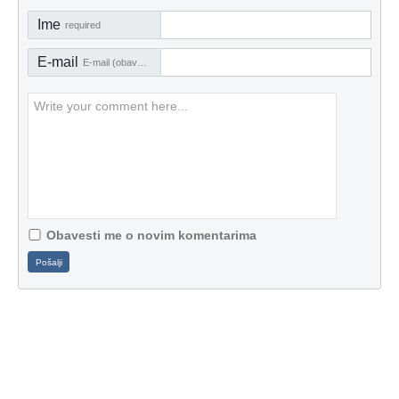
Ime
required
E-mail
E-mail (obavezno)
Obavesti me o novim komentarima
Pošalji