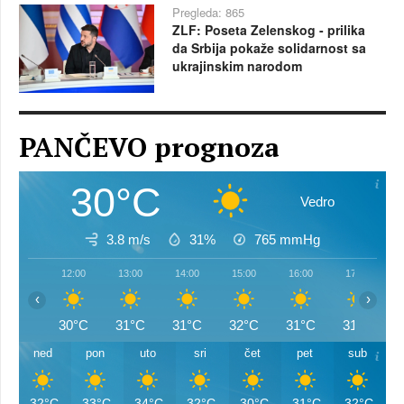
Pregleda: 865
ZLF: Poseta Zelenskog - prilika
da Srbija pokaže solidarnost sa
ukrajinskim narodom
PANČEVO prognoza
30°C
Vedro
3.8 m/s
31%
765
mmHg
12:00
13:00
14:00
15:00
16:00
17:00
‹
›
30°C
31°C
31°C
32°C
31°C
31°C
ned
pon
uto
sri
čet
pet
sub
32°C
33°C
34°C
32°C
30°C
31°C
32°C