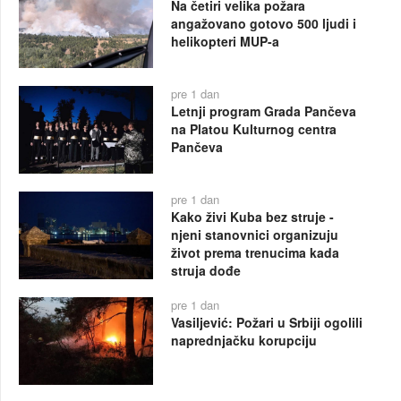
Na četiri velika požara
angažovano gotovo 500 ljudi i
helikopteri MUP-a
pre 1 dan
Letnji program Grada Pančeva
na Platou Kulturnog centra
Pančeva
pre 1 dan
Kako živi Kuba bez struje -
njeni stanovnici organizuju
život prema trenucima kada
struja dođe
pre 1 dan
Vasiljević: Požari u Srbiji ogolili
naprednjačku korupciju