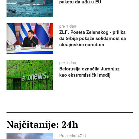
paketu da uđu u EU
pre 1 dan
ZLF: Poseta Zelenskog - prilika
da Srbija pokaže solidarnost sa
ukrajinskim narodom
pre 1 dan
Belorusija označila Juronjuz
kao ekstremistički medij
Najčitanije: 24h
Pregleda: 4711