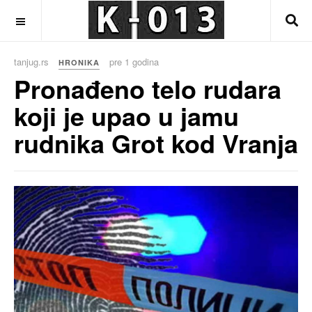
OFF CANVAS
tanjug.rs
pre 1 godina
HRONIKA
Pronađeno telo rudara
koji je upao u jamu
rudnika Grot kod Vranja