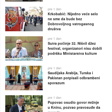
pre 1 dan
Krkobabić: Nijedno veće selo
ne sme da bude bez
Dobrovoljnog vatrogasnog
društva
pre 1 dan
Sutra počinje 32. Nišvil džez
festival, organizatori nisu dobili
podršku Ministarstva kulture
pre 1 dan
Saudijska Arabija, Turska i
Pakistan potpisali odbrambeni
sporazum
pre 1 dan
Pupovac osudio govor mržnje
u Kninu, pozvao pravosuđe da