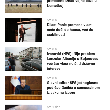
primećene iznad vojne baze u
Nemačkoj
pre 8 h
Đilas: Posle promene vlasti
neće doći do haosa, već do
stabilnosti
pre 8 h
Ivanović (NPS): Nije problem
konzulat Albanije u Bujanovcu,
već što vlast ne štiti državne
interese
pre 8 h
Glavni odbor SPS jednoglasno
podržao Dačića o samostalnom
izlasku na izbore
pre 1 dan