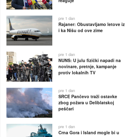
reaguje
pre 1 dan
Rajaner: Obustavljamo letove iz
i ka Nišu od ove zime
pre 1 dan
NUNS: U julu fizički napadi na
novinare, pretnje, kampanje
protiv lokalnih TV
pre 1 dan
SRCE Pančevo traži ostavke
zbog požara u Deliblatskoj
peščari
pre 1 dan
Crna Gora i Island mogle bi u