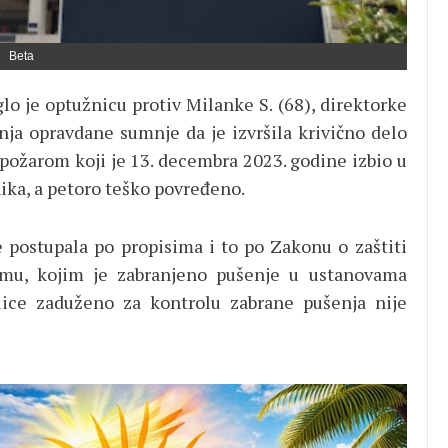
Beta
lo je optužnicu protiv Milanke S. (68), direktorke
ja opravdane sumnje da je izvršila krivično delo
s požarom koji je 13. decembra 2023. godine izbio u
ika, a petoro teško povređeno.
e postupala po propisima i to po Zakonu o zaštiti
imu, kojim je zabranjeno pušenje u ustanovama
 lice zaduženo za kontrolu zabrane pušenja nije