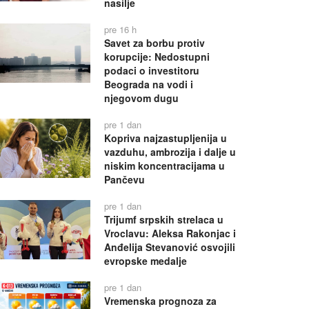
nasilje
pre 16 h
Savet za borbu protiv
korupcije: Nedostupni
podaci o investitoru
Beograda na vodi i
njegovom dugu
pre 1 dan
Kopriva najzastupljenija u
vazduhu, ambrozija i dalje u
niskim koncentracijama u
Pančevu
pre 1 dan
Trijumf srpskih strelaca u
Vroclavu: Aleksa Rakonjac i
Anđelija Stevanović osvojili
evropske medalje
pre 1 dan
Vremenska prognoza za