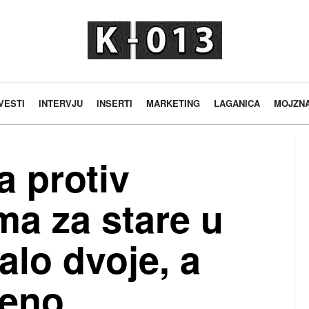
VESTI
INTERVJU
INSERTI
MARKETING
LAGANICA
MOJZN
a protiv
ma za stare u
alo dvoje, a
đeno