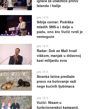
igrača za utakmice protiv
Islanda i Italije
pre 14 h
Srbija centar: Podrška
mladih SNS-u i dalje u
padu, ono što Vučić tvrdi je
nemoguće
pre 14 h
Radar: Dok se Mali hvali
viškom, manjak u državnoj
kasi milijardu evra
pre 15 h
Stranka Istina predlaže
pravo na bolovanje radi
nege kućnih ljubimaca
pre 15 h
Vučić: Nisam u
funkcionerskoj kampanji,