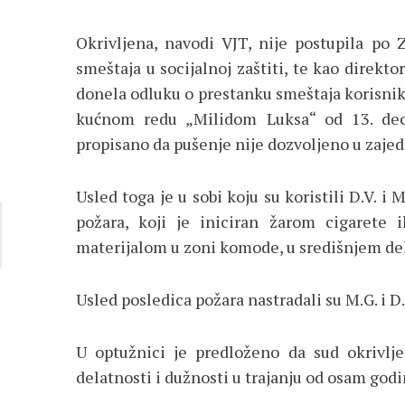
Okrivljena, navodi VJT, nije postupila po
smeštaja u socijalnoj zaštiti, te kao direk
donela odluku o prestanku smeštaja korisnika
kućnom redu „Milidom Luksa“ od 13. dec
propisano da pušenje nije dozvoljeno u zaje
Usled toga je u sobi koju su koristili D.V. 
požara, koji je iniciran žarom cigarete 
materijalom u zoni komode, u središnjem del
Usled posledica požara nastradali su M.G. i D.P
U optužnici je predloženo da sud okrivlje
delatnosti i dužnosti u trajanju od osam godi