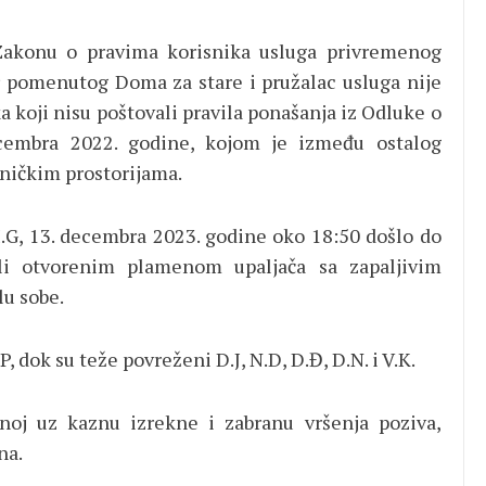
 Zakonu o pravima korisnika usluga privremenog
tor pomenutog Doma za stare i pružalac usluga nije
 koji nisu poštovali pravila ponašanja iz Odluke o
embra 2022. godine, kojom je između ostalog
dničkim prostorijama.
i M.G, 13. decembra 2023. godine oko 18:50 došlo do
ili otvorenim plamenom upaljača sa zapaljivim
u sobe.
, dok su teže povreženi D.J, N.D, D.Đ, D.N. i V.K.
noj uz kaznu izrekne i zabranu vršenja poziva,
na.