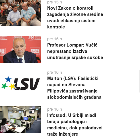
pre 15 h
Novi Zakon o kontroli
zagađenja životne sredine
uvodi efikasniji sistem
kontrole
pre 16 h
Profesor Lompar: Vučić
neprestano izaziva
unutrašnje srpske sukobe
pre 16 h
Marton (LSV): Fašistički
napad na Stevana
Filipovića zastrašivanje
slobodomislećih građana
pre 16 h
Infostud: U Srbiji mladi
biraju psihologiju i
medicinu, dok poslodavci
traže inženjere