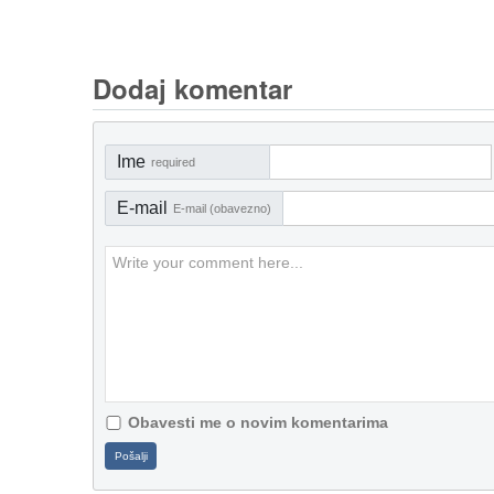
Dodaj komentar
Ime
required
E-mail
E-mail (obavezno)
Obavesti me o novim komentarima
Pošalji