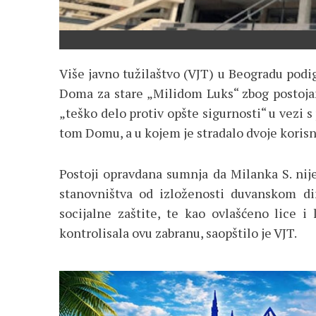
Više javno tužilaštvo (VJT) u Beogradu podig
Doma za stare „Milidom Luks“ zbog postojan
„teško delo protiv opšte sigurnosti“ u vezi 
tom Domu, a u kojem je stradalo dvoje korisn
Postoji opravdana sumnja da Milanka S. nij
stanovništva od izloženosti duvanskom d
socijalne zaštite, te kao ovlašćeno lice i
kontrolisala ovu zabranu, saopštilo je VJT.