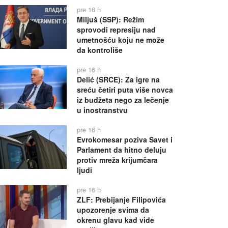
pre 16 h
Miljuš (SSP): Režim
sprovodi represiju nad
umetnošću koju ne može
da kontroliše
pre 16 h
Delić (SRCE): Za igre na
sreću četiri puta više novca
iz budžeta nego za lečenje
u inostranstvu
pre 16 h
Evrokomesar poziva Savet i
Parlament da hitno deluju
protiv mreža krijumčara
ljudi
pre 16 h
ZLF: Prebijanje Filipovića
upozorenje svima da
okrenu glavu kad vide