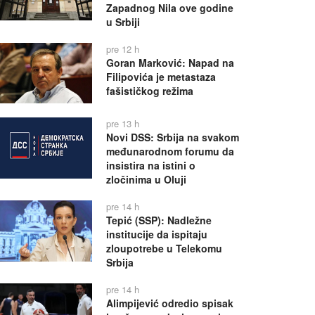
Zapadnog Nila ove godine
u Srbiji
pre 12 h
Goran Marković: Napad na
Filipovića je metastaza
fašističkog režima
pre 13 h
Novi DSS: Srbija na svakom
međunarodnom forumu da
insistira na istini o
zločinima u Oluji
pre 14 h
Tepić (SSP): Nadležne
institucije da ispitaju
zloupotrebe u Telekomu
Srbija
pre 14 h
Alimpijević odredio spisak