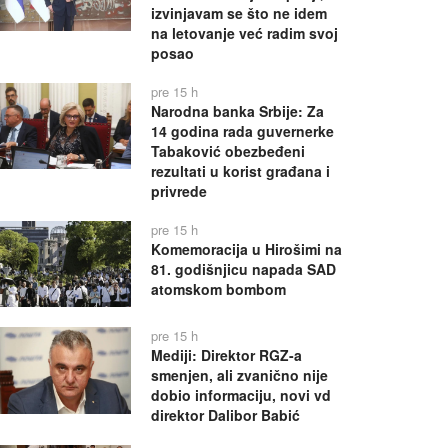
izvinjavam se što ne idem
na letovanje već radim svoj
posao
pre 15 h
Narodna banka Srbije: Za
14 godina rada guvernerke
Tabaković obezbeđeni
rezultati u korist građana i
privrede
pre 15 h
Komemoracija u Hirošimi na
81. godišnjicu napada SAD
atomskom bombom
pre 15 h
Mediji: Direktor RGZ-a
smenjen, ali zvanično nije
dobio informaciju, novi vd
direktor Dalibor Babić