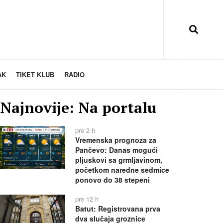
AK
TIKET KLUB
RADIO
Najnovije: Na portalu
pre 2 h
Vremenska prognoza za
Pančevo: Danas mogući
pljuskovi sa grmljavinom,
početkom naredne sedmice
ponovo do 38 stepeni
pre 12 h
Batut: Registrovana prva
dva slučaja groznice