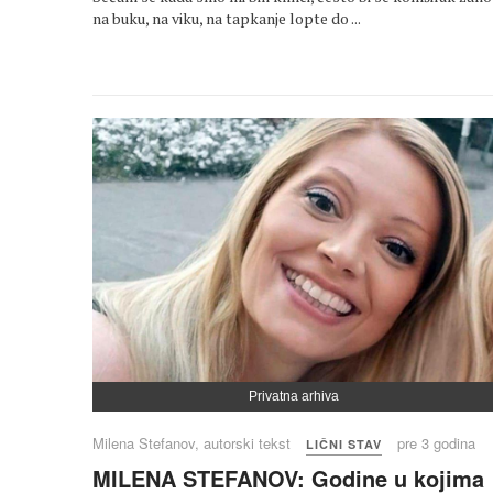
na buku, na viku, na tapkanje lopte do ...
Privatna arhiva
Milena Stefanov, autorski tekst
pre 3 godina
LIČNI STAV
MILENA STEFANOV: Godine u kojima