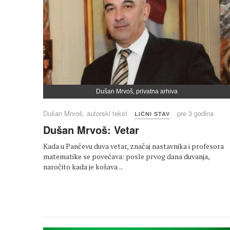
Dušan Mrvoš, privatna arhiva
Dušan Mrvoš, autorski tekst
pre 3 godina
LIČNI STAV
Dušan Mrvoš: Vetar
Kada u Pančevu duva vetar, značaj nastavnika i profesora
matematike se povećava: posle prvog dana duvanja,
naročito kada je košava ...