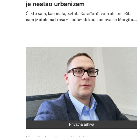
je nestao urbanizam
Često sam, kao mala, šetala Karađorđevom ulicom. Bila
nam je utabana trasa za odlazak kod kumova na Margitu. ...
Privatna arhiva