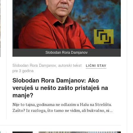
Slobodan Rora Damjanov
Slobodan Rora Damjanov, autorski tekst
LIČNI STAV
pre 3 godina
Slobodan Rora Damjanov: Ako
veruješ u nešto zašto pristaješ na
manje?
Nije to tajna, godinama ne odlazim u Halu na Strelištu.
Zašto? Iz razloga, što tamo ne vidim, ali bukvalno, ni ...