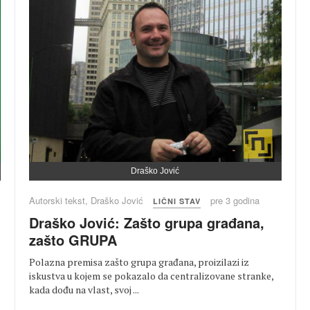
Draško Jović
Autorski tekst, Draško Jović
pre 3 godina
LIČNI STAV
Draško Jović: Zašto grupa građana,
zašto GRUPA
Polazna premisa zašto grupa građana, proizilazi iz
iskustva u kojem se pokazalo da centralizovane stranke,
kada dođu na vlast, svoj ...