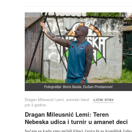
Fotografije: Boris Basta, Dušan Prodanović
Dragan Mileusnić Lemi, autorski tekst
LIČNI STAV
pre 3 godina
Dragan Mileusnić Lemi: Teren
Nebeska udica i turnir u amanet deci
Sećam se kada smo mi bili klinci, često bi se komšiluk žalio