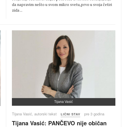
da napravim nešto u svom mikro svetu,prvo u svoja četiri
zida ...
Tijana Vasić
Tijana Vasić, autorski tekst
pre 3 godina
LIČNI STAV
Tijana Vasić: PANČEVO nije običan