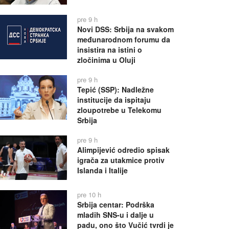
pre 9 h
Novi DSS: Srbija na svakom
međunarodnom forumu da
insistira na istini o
zločinima u Oluji
pre 9 h
Tepić (SSP): Nadležne
institucije da ispitaju
zloupotrebe u Telekomu
Srbija
pre 9 h
Alimpijević odredio spisak
igrača za utakmice protiv
Islanda i Italije
pre 10 h
Srbija centar: Podrška
mladih SNS-u i dalje u
padu, ono što Vučić tvrdi je