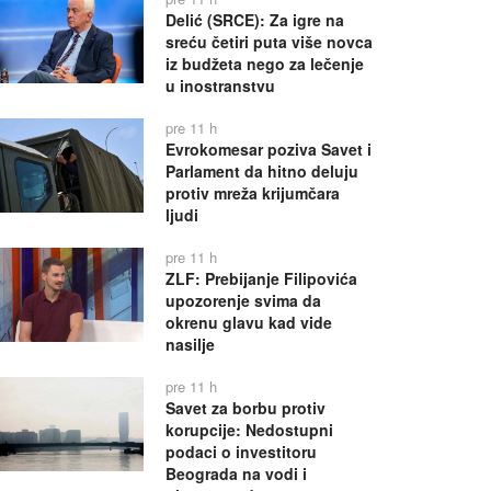
Delić (SRCE): Za igre na
sreću četiri puta više novca
iz budžeta nego za lečenje
u inostranstvu
pre 11 h
Evrokomesar poziva Savet i
Parlament da hitno deluju
protiv mreža krijumčara
ljudi
pre 11 h
ZLF: Prebijanje Filipovića
upozorenje svima da
okrenu glavu kad vide
nasilje
pre 11 h
Savet za borbu protiv
korupcije: Nedostupni
podaci o investitoru
Beograda na vodi i