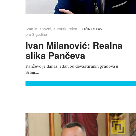
Ivan Milanović, autorski tekst
Privatna arhiva
LIČNI STAV
pre 3 godina
Ivan Milanović: Realna
slika Pančeva
Pančevo je danas jedan od devastiranih gradova u
Srbiji. ...