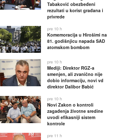
Tabaković obezbeđeni
rezultati u korist građana i
privrede
pre 10 h
Komemoracija u Hirošimi na
81. godišnjicu napada SAD
atomskom bombom
pre 10 h
Mediji: Direktor RGZ-a
smenjen, ali zvanično nije
dobio informaciju, novi vd
direktor Dalibor Babić
pre 10 h
Novi Zakon o kontroli
zagađenja životne sredine
uvodi efikasniji sistem
kontrole
pre 11 h