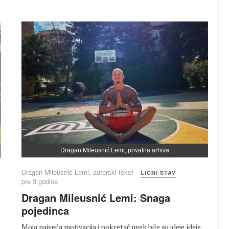
Dragan Mileusnić Lemi, privatna arhiva
Dragan Mileusnić Lemi, autorski tekst
LIČNI STAV
pre 3 godina
Dragan Mileusnić Lemi: Snaga
pojedinca
Moja najveća motivacija i pokretač uvek bile su ideje,ideje