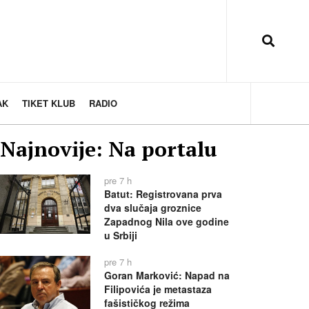
AK
TIKET KLUB
RADIO
Najnovije: Na portalu
pre 7 h
Batut: Registrovana prva
dva slučaja groznice
Zapadnog Nila ove godine
u Srbiji
pre 7 h
Goran Marković: Napad na
Filipovića je metastaza
fašističkog režima