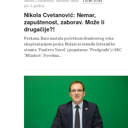
Nikola Cvetanović, autorski tekst
LIČNI STAV
pre 3 godina
Nikola Cvetanović: Nemar,
zapuštenost, zaborav. Može li
drugačije?!
Peskana. Bara nastala početkom dvadesetog veka
eksploatacijom peska. Nalazi se između železničke
stanice "Pančevo Varoš" (popularno:"Predgrađe") i SRC
"Mladost". Površina ...