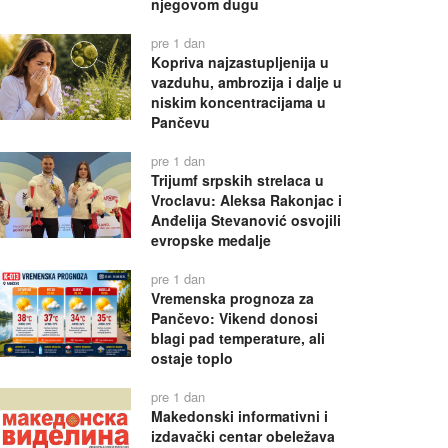
njegovom dugu
pre 1 dan
Kopriva najzastupljenija u
vazduhu, ambrozija i dalje u
niskim koncentracijama u
Pančevu
pre 1 dan
Trijumf srpskih strelaca u
Vroclavu: Aleksa Rakonjac i
Anđelija Stevanović osvojili
evropske medalje
pre 1 dan
Vremenska prognoza za
Pančevo: Vikend donosi
blagi pad temperature, ali
ostaje toplo
pre 1 dan
Makedonski informativni i
izdavački centar obeležava