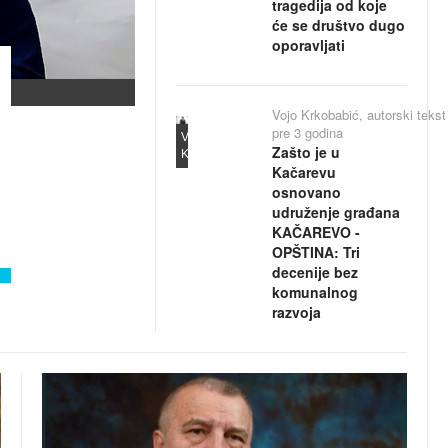
tragedija od koje
će se društvo dugo
oporavljati
Vojo Krkobabić, autorski tekst
pre 3 godina
Vojo
Zašto je u
Krkobabić
Kačarevu
osnovano
udruženje građana
KAČAREVO -
OPŠTINA: Tri
decenije bez
komunalnog
razvoja