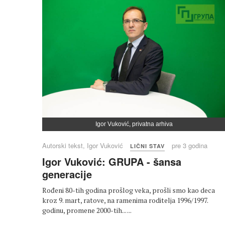
Igor Vuković, privatna arhiva
Autorski tekst, Igor Vuković
pre 3 godina
LIČNI STAV
Igor Vuković: GRUPA - šansa
generacije
Rođeni 80-tih godina prošlog veka, prošli smo kao deca
kroz 9. mart, ratove, na ramenima roditelja 1996/1997.
godinu, promene 2000-tih... ...