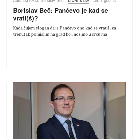
Autorski tekst, Borsilav Beč
pre 3 godina
LIČNI STAV
Borislav Beč: Pančevo je kad se
vrati(š)?
Kada čujem slogan da je Pančevo ono kad se vratiš, za
trenutak pomislim na grad koji nosimo u srcu ma ...