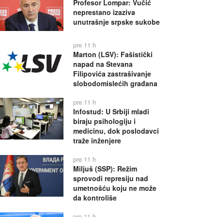
Profesor Lompar: Vučić
neprestano izaziva
unutrašnje srpske sukobe
pre 11 h
Marton (LSV): Fašistički
napad na Stevana
Filipovića zastrašivanje
slobodomislećih građana
pre 11 h
Infostud: U Srbiji mladi
biraju psihologiju i
medicinu, dok poslodavci
traže inženjere
pre 11 h
Miljuš (SSP): Režim
sprovodi represiju nad
umetnošću koju ne može
da kontroliše
pre 11 h