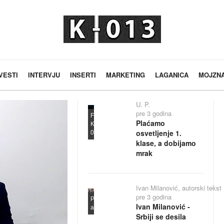
VESTI
INTERVJU
INSERTI
MARKETING
LAGANICA
MOJZN
U. P.
pre 3 godina
Foto:
Plaćamo
K-
osvetljenje 1.
013
klase, a dobijamo
mrak
Ivan Milanović, autorski tekst
pre 3 godina
Privatna
Ivan Milanović -
arhiva
Srbiji se desila