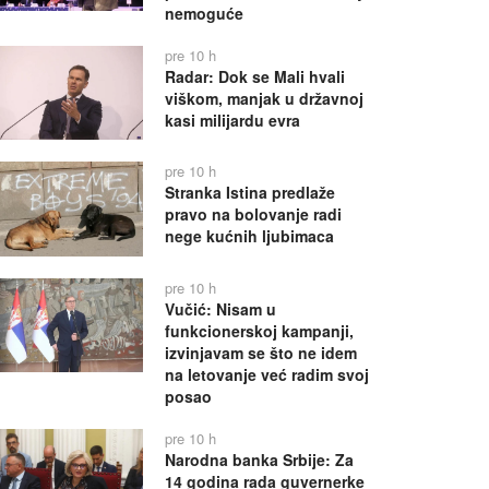
nemoguće
pre 10 h
Radar: Dok se Mali hvali
viškom, manjak u državnoj
kasi milijardu evra
pre 10 h
Stranka Istina predlaže
pravo na bolovanje radi
nege kućnih ljubimaca
pre 10 h
Vučić: Nisam u
funkcionerskoj kampanji,
izvinjavam se što ne idem
na letovanje već radim svoj
posao
pre 10 h
Narodna banka Srbije: Za
14 godina rada guvernerke