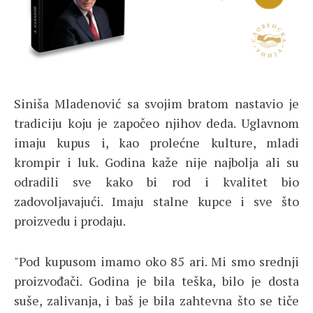
Siniša Mladenović sa svojim bratom nastavio je
tradiciju koju je započeo njihov deda. Uglavnom
imaju kupus i, kao prolećne kulture, mladi
krompir i luk. Godina kaže nije najbolja ali su
odradili sve kako bi rod i kvalitet bio
zadovoljavajući. Imaju stalne kupce i sve što
proizvedu i prodaju.
"Pod kupusom imamo oko 85 ari. Mi smo srednji
proizvođači. Godina je bila teška, bilo je dosta
suše, zalivanja, i baš je bila zahtevna što se tiče