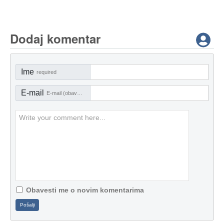
Dodaj komentar
Ime
required
E-mail
E-mail (obavezno)
Obavesti me o novim komentarima
Pošalji