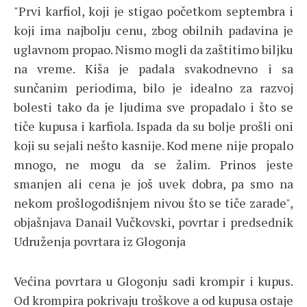
"Prvi karfiol, koji je stigao početkom septembra i
koji ima najbolju cenu, zbog obilnih padavina je
uglavnom propao. Nismo mogli da zaštitimo biljku
na vreme. Kiša je padala svakodnevno i sa
sunčanim periodima, bilo je idealno za razvoj
bolesti tako da je ljudima sve propadalo i što se
tiče kupusa i karfiola. Ispada da su bolje prošli oni
koji su sejali nešto kasnije. Kod mene nije propalo
mnogo, ne mogu da se žalim. Prinos jeste
smanjen ali cena je još uvek dobra, pa smo na
nekom prošlogodišnjem nivou što se tiče zarade",
objašnjava Danail Vučkovski, povrtar i predsednik
Udruženja povrtara iz Glogonja
Većina povrtara u Glogonju sadi krompir i kupus.
Od krompira pokrivaju troškove a od kupusa ostaje