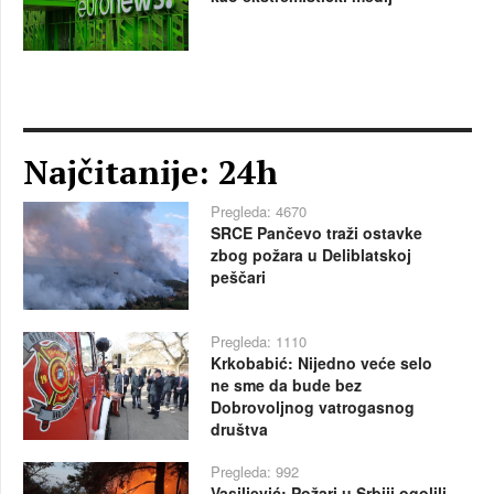
Najčitanije: 24h
Pregleda: 4670
SRCE Pančevo traži ostavke
zbog požara u Deliblatskoj
peščari
Pregleda: 1110
Krkobabić: Nijedno veće selo
ne sme da bude bez
Dobrovoljnog vatrogasnog
društva
Pregleda: 992
Vasiljević: Požari u Srbiji ogolili