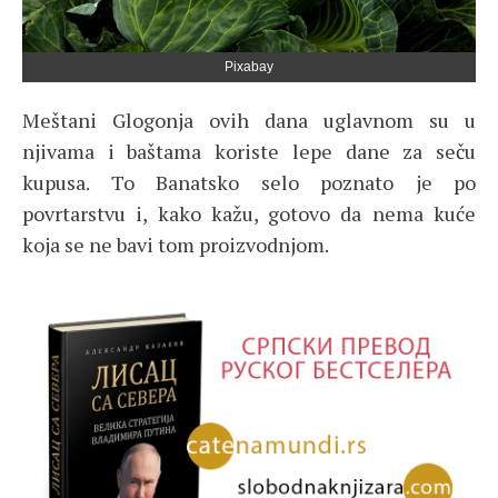
Pixabay
Meštani Glogonja ovih dana uglavnom su u
njivama i baštama koriste lepe dane za seču
kupusa. To Banatsko selo poznato je po
povrtarstvu i, kako kažu, gotovo da nema kuće
koja se ne bavi tom proizvodnjom.