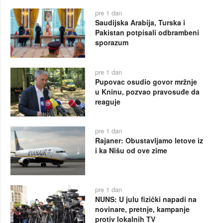
pre 1 dan
Saudijska Arabija, Turska i
Pakistan potpisali odbrambeni
sporazum
pre 1 dan
Pupovac osudio govor mržnje
u Kninu, pozvao pravosuđe da
reaguje
pre 1 dan
Rajaner: Obustavljamo letove iz
i ka Nišu od ove zime
pre 1 dan
NUNS: U julu fizički napadi na
novinare, pretnje, kampanje
protiv lokalnih TV