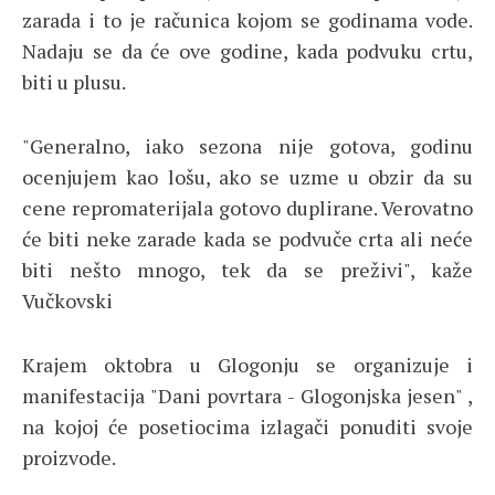
zarada i to je računica kojom se godinama vode.
Nadaju se da će ove godine, kada podvuku crtu,
biti u plusu.
"Generalno, iako sezona nije gotova, godinu
ocenjujem kao lošu, ako se uzme u obzir da su
cene repromaterijala gotovo duplirane. Verovatno
će biti neke zarade kada se podvuče crta ali neće
biti nešto mnogo, tek da se preživi", kaže
Vučkovski
Krajem oktobra u Glogonju se organizuje i
manifestacija "Dani povrtara - Glogonjska jesen" ,
na kojoj će posetiocima izlagači ponuditi svoje
proizvode.