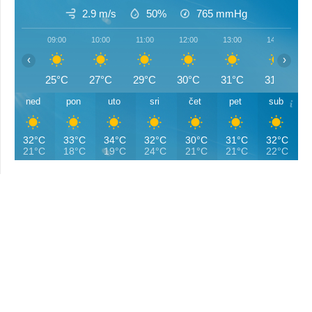
2.9 m/s
50%
765
mmHg
09:00
10:00
11:00
12:00
13:00
14:00
‹
›
25°C
27°C
29°C
30°C
31°C
31°C
ned
pon
uto
sri
čet
pet
sub
32°C
33°C
34°C
32°C
30°C
31°C
32°C
21°C
18°C
19°C
24°C
21°C
21°C
22°C