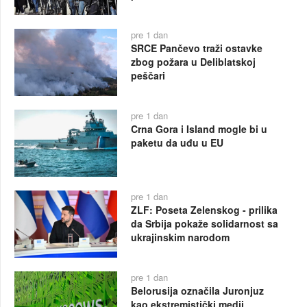
pre 1 dan
SRCE Pančevo traži ostavke
zbog požara u Deliblatskoj
peščari
pre 1 dan
Crna Gora i Island mogle bi u
paketu da uđu u EU
pre 1 dan
ZLF: Poseta Zelenskog - prilika
da Srbija pokaže solidarnost sa
ukrajinskim narodom
pre 1 dan
Belorusija označila Juronjuz
kao ekstremistički medij