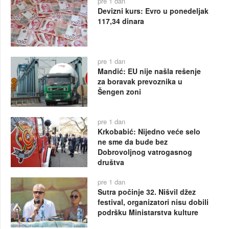
pre 1 dan
Devizni kurs: Evro u ponedeljak
117,34 dinara
pre 1 dan
Mandić: EU nije našla rešenje
za boravak prevoznika u
Šengen zoni
pre 1 dan
Krkobabić: Nijedno veće selo
ne sme da bude bez
Dobrovoljnog vatrogasnog
društva
pre 1 dan
Sutra počinje 32. Nišvil džez
festival, organizatori nisu dobili
podršku Ministarstva kulture