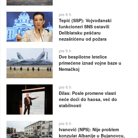
pre 6 h
Tepić (SSP): Vojvođanski
funkcioneri SNS ostavili
Deliblatsku peščaru
nezaštićenu od požara
pre 6 h
Dve bespilotne letelice
primećene iznad vojne baze u
Nemačkoj
pre 6 h
Đilas: Posle promene vlasti
neće doći do haosa, već do
stabilnosti
pre 6 h
Ivanović (NPS): Nije problem
konzulat Albanije u Bujanovcu,