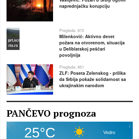
naprednjačku korupciju
Pregleda: 870
Milenković: Aktivno devet
prt.scr
požara na otvorenom, situacija
rts.rs
u Deliblatskoj peščari
povoljnija
Pregleda: 851
ZLF: Poseta Zelenskog - prilika
da Srbija pokaže solidarnost sa
ukrajinskim narodom
PANČEVO prognoza
25°C
Vedro