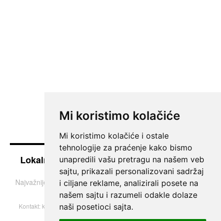
Mi koristimo kolačiće
Mi koristimo kolačiće i ostale
tehnologije za praćenje kako bismo
Lokalne vesti iz Južnog Banata - Pančevo i
unapredili vašu pretragu na našem veb
okolina
sajtu, prikazali personalizovani sadržaj
Najvažnije teme i informacije iz Pančeva, Vršca, Kovina i Bele
i ciljane reklame, analizirali posete na
Crkve.
našem sajtu i razumeli odakle dolaze
naši posetioci sajta.
Kontakt:
k013portal@gmail.com
| © 2004–2026 Sva prava zadržana.