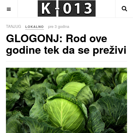
OFF CANVAS
TANJUG
pre 3 godina
LOKALNO
GLOGONJ: Rod ove
godine tek da se preživi