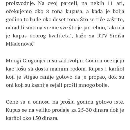
proizvodnje. Na ovoj parceli, na nekih 11 ari,
očekujemo oko 8 tona kupusa, a kada je bolja
godina to bude oko deset tona. Što se tiče zaštite,
odradili smo na vreme sve što je potrebno, tako da
je kupus dobrog kvaliteta", kaže za RTV Siniša
Mladenović.
Mnogi Glogonjci nisu zadovoljni. Godinu ocenjuju
kao lošu sa dosta manjim rodom. Kupus i karfiol
koji je stigao ranije gotovo da je propao, dok su
oni koji su kasnije sejali prošli mnogo bolje.
Cene su u odnosu na prošlu godinu gotovo iste.
Kupus se na veliko prodaje za 25-30 dinara dok je
karfiol oko 150 dinara.