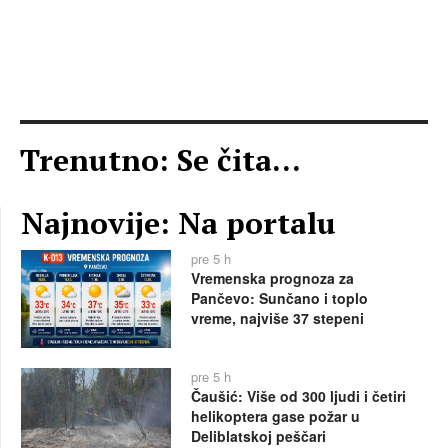
Trenutno: Se čita...
Najnovije: Na portalu
pre 5 h
Vremenska prognoza za
Pančevo: Sunčano i toplo
vreme, najviše 37 stepeni
pre 5 h
Čaušić: Više od 300 ljudi i četiri
helikoptera gase požar u
Deliblatskoj peščari