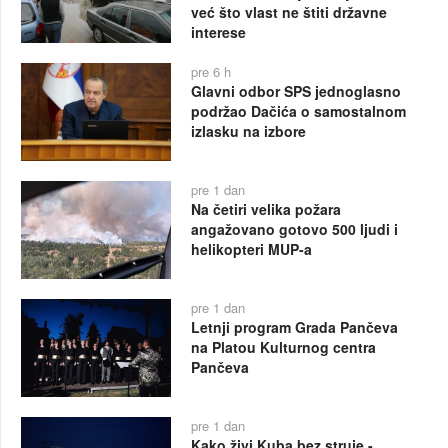
već što vlast ne štiti državne
interese
pre 6 h
Glavni odbor SPS jednoglasno
podržao Dačića o samostalnom
izlasku na izbore
pre 1 dan
Na četiri velika požara
angažovano gotovo 500 ljudi i
helikopteri MUP-a
pre 1 dan
Letnji program Grada Pančeva
na Platou Kulturnog centra
Pančeva
pre 1 dan
Kako živi Kuba bez struje -