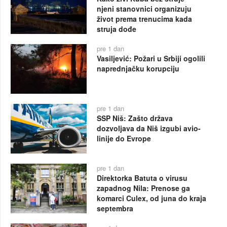
njeni stanovnici organizuju
život prema trenucima kada
struja dođe
pre 1 dan
Vasiljević: Požari u Srbiji ogolili
naprednjačku korupciju
pre 1 dan
SSP Niš: Zašto država
dozvoljava da Niš izgubi avio-
linije do Evrope
pre 1 dan
Direktorka Batuta o virusu
zapadnog Nila: Prenose ga
komarci Culex, od juna do kraja
septembra