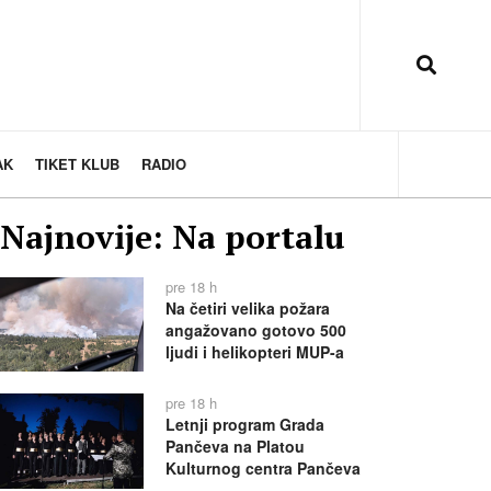
AK
TIKET KLUB
RADIO
Najnovije: Na portalu
pre 18 h
Na četiri velika požara
angažovano gotovo 500
ljudi i helikopteri MUP-a
pre 18 h
Letnji program Grada
Pančeva na Platou
Kulturnog centra Pančeva