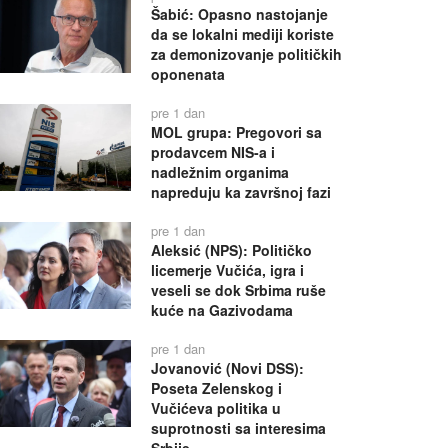
Šabić: Opasno nastojanje
da se lokalni mediji koriste
za demonizovanje političkih
oponenata
pre 1 dan
MOL grupa: Pregovori sa
prodavcem NIS-a i
nadležnim organima
napreduju ka završnoj fazi
pre 1 dan
Aleksić (NPS): Političko
licemerje Vučića, igra i
veseli se dok Srbima ruše
kuće na Gazivodama
pre 1 dan
Jovanović (Novi DSS):
Poseta Zelenskog i
Vučićeva politika u
suprotnosti sa interesima