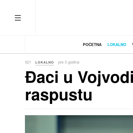
OFF CANVAS
POČETNA
LOKALNO
021
pre 3 godina
LOKALNO
Đaci u Vojvodi
raspustu