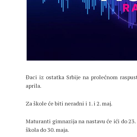
Đaci iz ostatka Srbije na prolećnom raspust
aprila.
Za škole će biti neradni i 1. i 2. maj.
Maturanti gimnazija na nastavu će ići do 23.
škola do 30. maja.