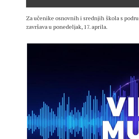
Za učenike osnovnih i srednjih škola s područ
završava u ponedeljak, 17. aprila.