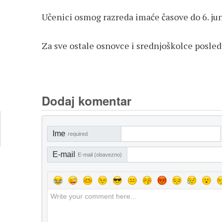
Učenici osmog razreda imaće časove do 6. jun
Za sve ostale osnovce i srednjoškolce poslednj
Dodaj komentar
Ime
required
E-mail
E-mail (obavezno)