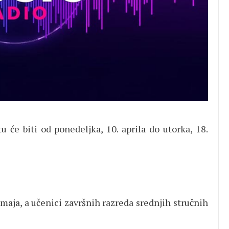
u će biti od ponedeljka, 10. aprila do utorka, 18.
 maja, a učenici završnih razreda srednjih stručnih