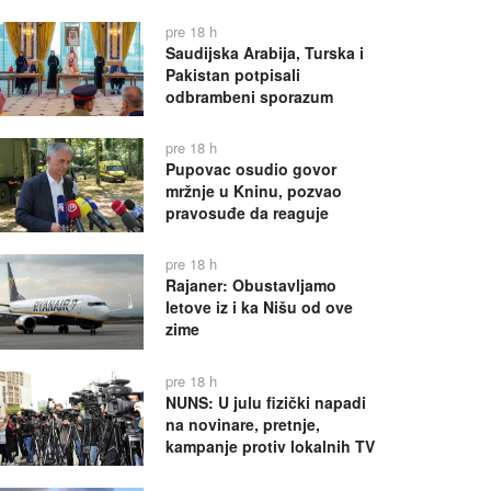
pre 18 h
Saudijska Arabija, Turska i
Pakistan potpisali
odbrambeni sporazum
pre 18 h
Pupovac osudio govor
mržnje u Kninu, pozvao
pravosuđe da reaguje
pre 18 h
Rajaner: Obustavljamo
letove iz i ka Nišu od ove
zime
pre 18 h
NUNS: U julu fizički napadi
na novinare, pretnje,
kampanje protiv lokalnih TV