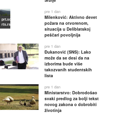
Srbije
pre 1 dan
Milenković: Aktivno devet
prt.scr
požara na otvorenom,
rts.rs
situacija u Deliblatskoj
peščari povoljnija
pre 1 dan
Đukanović (SNS): Lako
može da se desi da na
izborima bude više
takozvanih studentskih
lista
pre 1 dan
Ministarstvo: Dobrodošao
svaki predlog za bolji tekst
novog zakona o dobrobiti
životinja