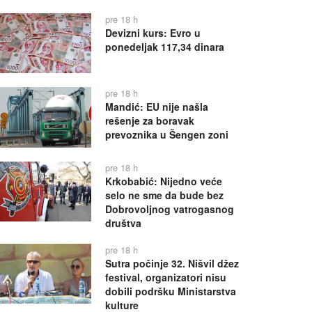
pre 18 h
Devizni kurs: Evro u
ponedeljak 117,34 dinara
pre 18 h
Mandić: EU nije našla
rešenje za boravak
prevoznika u Šengen zoni
pre 18 h
Krkobabić: Nijedno veće
selo ne sme da bude bez
Dobrovoljnog vatrogasnog
društva
pre 18 h
Sutra počinje 32. Nišvil džez
festival, organizatori nisu
dobili podršku Ministarstva
kulture