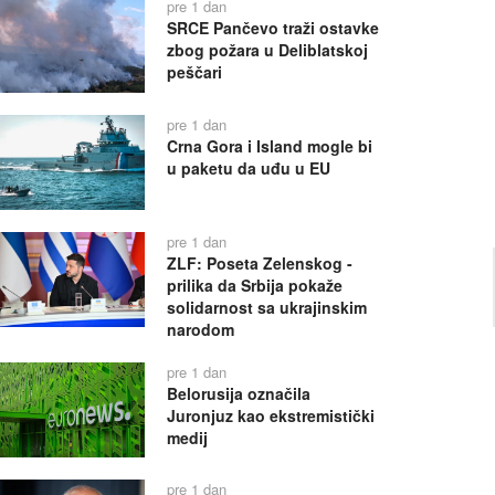
pre 1 dan
SRCE Pančevo traži ostavke
zbog požara u Deliblatskoj
peščari
pre 1 dan
Crna Gora i Island mogle bi
u paketu da uđu u EU
pre 1 dan
ZLF: Poseta Zelenskog -
prilika da Srbija pokaže
solidarnost sa ukrajinskim
narodom
pre 1 dan
Belorusija označila
Juronjuz kao ekstremistički
medij
pre 1 dan