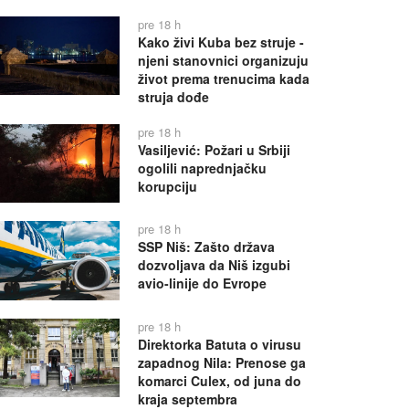
pre 18 h
Kako živi Kuba bez struje -
njeni stanovnici organizuju
život prema trenucima kada
struja dođe
pre 18 h
Vasiljević: Požari u Srbiji
ogolili naprednjačku
korupciju
pre 18 h
SSP Niš: Zašto država
dozvoljava da Niš izgubi
avio-linije do Evrope
pre 18 h
Direktorka Batuta o virusu
zapadnog Nila: Prenose ga
komarci Culex, od juna do
kraja septembra