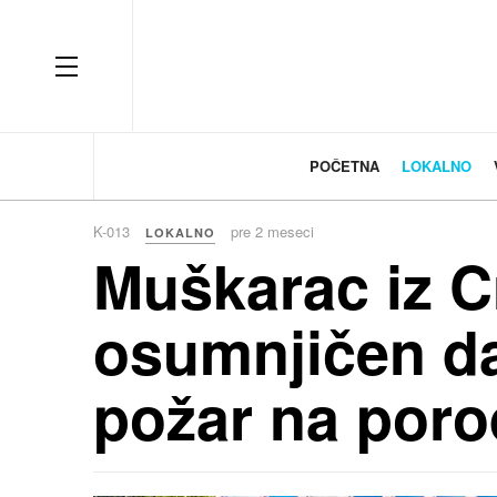
OFF CANVAS
POČETNA
LOKALNO
K-013
pre 2 meseci
LOKALNO
Muškarac iz C
osumnjičen da
požar na poro