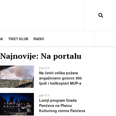
AK
TIKET KLUB
RADIO
Najnovije: Na portalu
pre 6 h
Na četiri velika požara
angažovano gotovo 500
ljudi i helikopteri MUP-a
pre 6 h
Letnji program Grada
Pančeva na Platou
Kulturnog centra Pančeva