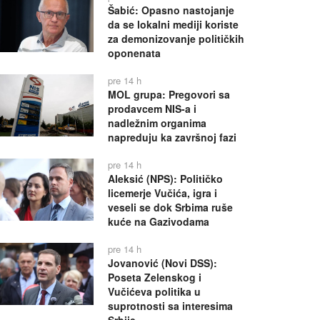
Šabić: Opasno nastojanje
da se lokalni mediji koriste
za demonizovanje političkih
oponenata
pre 14 h
MOL grupa: Pregovori sa
prodavcem NIS-a i
nadležnim organima
napreduju ka završnoj fazi
pre 14 h
Aleksić (NPS): Političko
licemerje Vučića, igra i
veseli se dok Srbima ruše
kuće na Gazivodama
pre 14 h
Jovanović (Novi DSS):
Poseta Zelenskog i
Vučićeva politika u
suprotnosti sa interesima