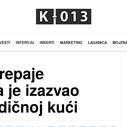
VESTI
INTERVJU
INSERTI
MARKETING
LAGANICA
MOJZN
repaje
 je izazvao
dičnoj kući