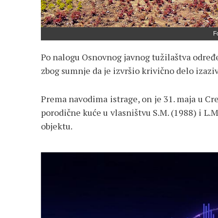
F
Po nalogu Osnovnog javnog tužilaštva određen
zbog sumnje da je izvršio krivično delo izazi
Prema navodima istrage, on je 31. maja u Cre
porodične kuće u vlasništvu S.M. (1988) i L.
objektu.