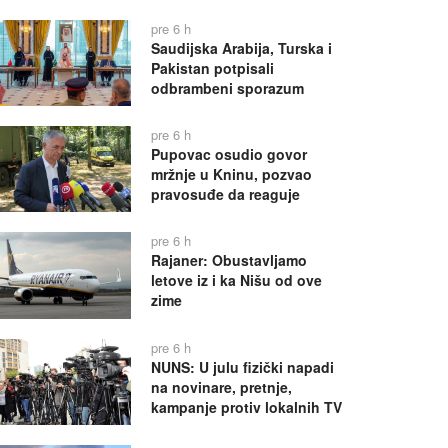
pre 6 h
Saudijska Arabija, Turska i
Pakistan potpisali
odbrambeni sporazum
pre 6 h
Pupovac osudio govor
mržnje u Kninu, pozvao
pravosuđe da reaguje
pre 6 h
Rajaner: Obustavljamo
letove iz i ka Nišu od ove
zime
pre 6 h
NUNS: U julu fizički napadi
na novinare, pretnje,
kampanje protiv lokalnih TV