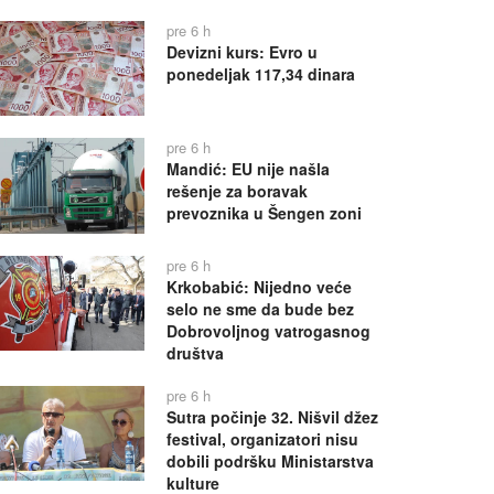
pre 6 h
Devizni kurs: Evro u
ponedeljak 117,34 dinara
pre 6 h
Mandić: EU nije našla
rešenje za boravak
prevoznika u Šengen zoni
pre 6 h
Krkobabić: Nijedno veće
selo ne sme da bude bez
Dobrovoljnog vatrogasnog
društva
pre 6 h
Sutra počinje 32. Nišvil džez
festival, organizatori nisu
dobili podršku Ministarstva
kulture