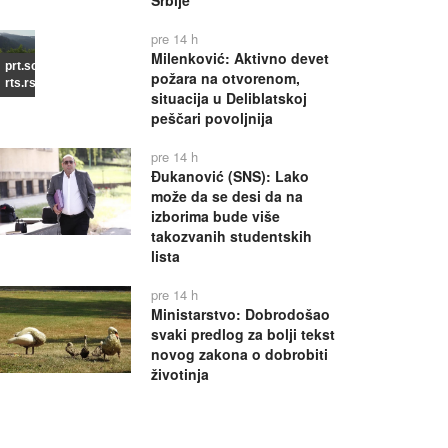
Srbije
pre 14 h
Milenković: Aktivno devet
prt.scr
požara na otvorenom,
rts.rs
situacija u Deliblatskoj
peščari povoljnija
pre 14 h
Đukanović (SNS): Lako
može da se desi da na
izborima bude više
takozvanih studentskih
lista
pre 14 h
Ministarstvo: Dobrodošao
svaki predlog za bolji tekst
novog zakona o dobrobiti
životinja