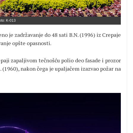
oto: K-013
o je zadržavanje do 48 sati B.N. (1996) iz Crepaje
vanje opšte opasnosti.
paji zapaljivom tečnošću polio deo fasade i prozor
M. (1960), nakon čega je upaljačem izazvao požar na