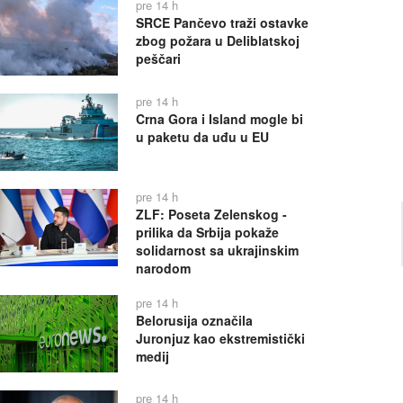
pre 14 h
SRCE Pančevo traži ostavke
zbog požara u Deliblatskoj
peščari
pre 14 h
Crna Gora i Island mogle bi
u paketu da uđu u EU
pre 14 h
ZLF: Poseta Zelenskog -
prilika da Srbija pokaže
solidarnost sa ukrajinskim
narodom
pre 14 h
Belorusija označila
Juronjuz kao ekstremistički
medij
pre 14 h