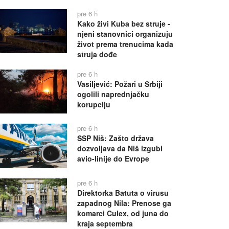
pre 6 h
Kako živi Kuba bez struje -
njeni stanovnici organizuju
život prema trenucima kada
struja dođe
pre 6 h
Vasiljević: Požari u Srbiji
ogolili naprednjačku
korupciju
pre 6 h
SSP Niš: Zašto država
dozvoljava da Niš izgubi
avio-linije do Evrope
pre 6 h
Direktorka Batuta o virusu
zapadnog Nila: Prenose ga
komarci Culex, od juna do
kraja septembra