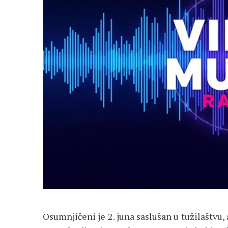
Osumnjičeni je 2. juna saslušan u tužilaštvu,