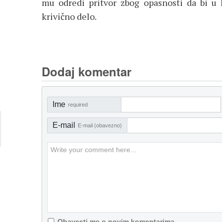
mu odredi pritvor zbog opasnosti da bi 
krivično delo.
Dodaj komentar
Ime
required
E-mail
E-mail (obavezno)
Obavesti me o novim komentarima