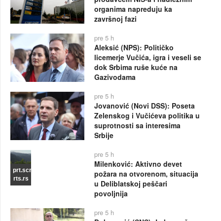
organima napreduju ka
završnoj fazi
pre 5 h
Aleksić (NPS): Političko
licemerje Vučića, igra i veseli se
dok Srbima ruše kuće na
Gazivodama
pre 5 h
Jovanović (Novi DSS): Poseta
Zelenskog i Vučićeva politika u
suprotnosti sa interesima
Srbije
pre 5 h
Milenković: Aktivno devet
prt.scr
požara na otvorenom, situacija
rts.rs
u Deliblatskoj peščari
povoljnija
pre 5 h