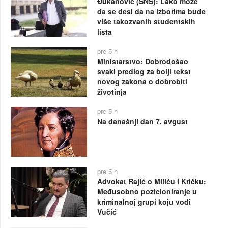
Đukanović (SNS): Lako može
da se desi da na izborima bude
više takozvanih studentskih
lista
pre 5 h
Ministarstvo: Dobrodošao
svaki predlog za bolji tekst
novog zakona o dobrobiti
životinja
pre 5 h
Na današnji dan 7. avgust
pre 5 h
Advokat Rajić o Miliću i Kričku:
Međusobno pozicioniranje u
kriminalnoj grupi koju vodi
Vučić