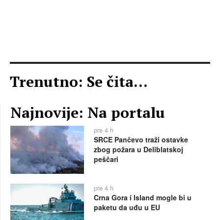
Trenutno: Se čita...
Najnovije: Na portalu
pre 4 h
SRCE Pančevo traži ostavke
zbog požara u Deliblatskoj
peščari
pre 4 h
Crna Gora i Island mogle bi u
paketu da uđu u EU