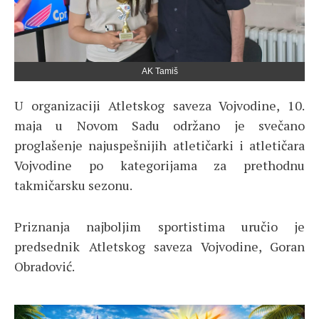
AK Tamiš
U organizaciji Atletskog saveza Vojvodine, 10.
maja u Novom Sadu održano je svečano
proglašenje najuspešnijih atletičarki i atletičara
Vojvodine po kategorijama za prethodnu
takmičarsku sezonu.
Priznanja najboljim sportistima uručio je
predsednik Atletskog saveza Vojvodine,
Goran
Obradović
.