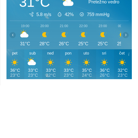
31°C
Pretežno vedro
5.8 m/s
42%
759
mmHg
19:00
20:00
21:00
22:00
23:00
00:00
‹
›
31°C
28°C
26°C
25°C
25°C
25°C
pet
sub
ned
pon
uto
sri
čet
36°C
33°C
33°C
33°C
35°C
36°C
32°C
23°C
23°C
22°C
23°C
24°C
26°C
23°C