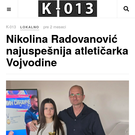
OFF CANVAS
K-013
pre 2 meseci
LOKALNO
Nikolina Radovanović
najuspešnija atletičarka
Vojvodine