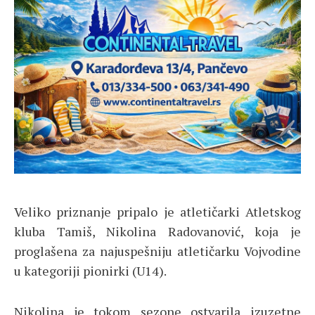
Veliko priznanje pripalo je atletičarki Atletskog
kluba Tamiš,
Nikolina Radovanović
, koja je
proglašena za najuspešniju atletičarku Vojvodine
u kategoriji pionirki (U14).
Nikolina je tokom sezone ostvarila izuzetne