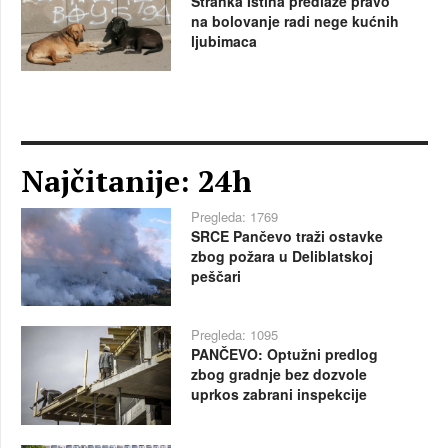
Stranka Istina predlaže pravo
na bolovanje radi nege kućnih
ljubimaca
Najčitanije: 24h
Pregleda: 1769
SRCE Pančevo traži ostavke
zbog požara u Deliblatskoj
peščari
Pregleda: 1095
PANČEVO: Optužni predlog
zbog gradnje bez dozvole
uprkos zabrani inspekcije