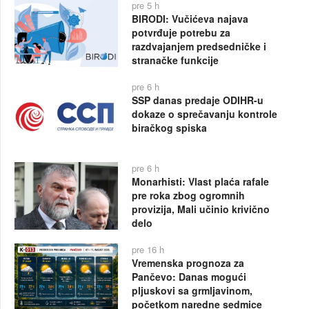
pre 5 h
BIRODI: Vučićeva najava
potvrđuje potrebu za
razdvajanjem predsedničke i
stranačke funkcije
pre 6 h
SSP danas predaje ODIHR-u
dokaze o sprečavanju kontrole
biračkog spiska
pre 6 h
Monarhisti: Vlast plaća rafale
pre roka zbog ogromnih
provizija, Mali učinio krivično
delo
pre 16 h
Vremenska prognoza za
Pančevo: Danas mogući
pljuskovi sa grmljavinom,
početkom naredne sedmice