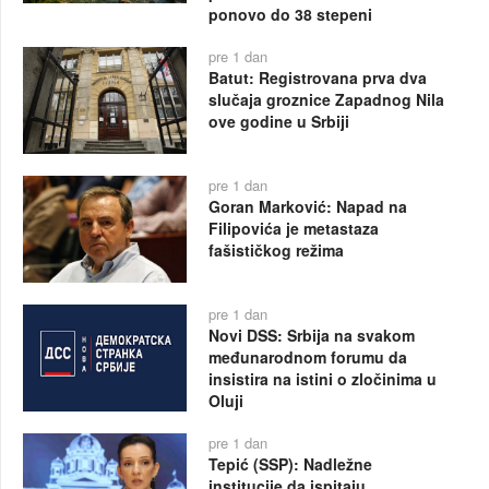
ponovo do 38 stepeni
pre 1 dan
Batut: Registrovana prva dva
slučaja groznice Zapadnog Nila
ove godine u Srbiji
pre 1 dan
Goran Marković: Napad na
Filipovića je metastaza
fašističkog režima
pre 1 dan
Novi DSS: Srbija na svakom
međunarodnom forumu da
insistira na istini o zločinima u
Oluji
pre 1 dan
Tepić (SSP): Nadležne
institucije da ispitaju