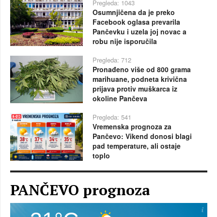
Pregleda: 1043
Osumnjičena da je preko
Facebook oglasa prevarila
Pančevku i uzela joj novac a
robu nije isporučila
Pregleda: 712
Pronađeno više od 800 grama
marihuane, podneta krivična
prijava protiv muškarca iz
okoline Pančeva
Pregleda: 541
Vremenska prognoza za
Pančevo: Vikend donosi blagi
pad temperature, ali ostaje
toplo
PANČEVO prognoza