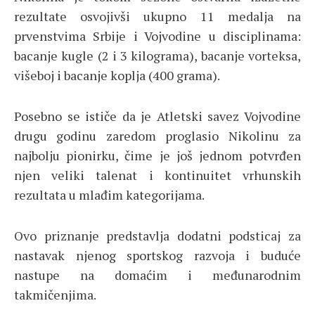
rezultate osvojivši ukupno 11 medalja na
prvenstvima Srbije i Vojvodine u disciplinama:
bacanje kugle (2 i 3 kilograma), bacanje vorteksa,
višeboj i bacanje koplja (400 grama).
Posebno se ističe da je Atletski savez Vojvodine
drugu godinu zaredom proglasio Nikolinu za
najbolju pionirku, čime je još jednom potvrđen
njen veliki talenat i kontinuitet vrhunskih
rezultata u mlađim kategorijama.
Ovo priznanje predstavlja dodatni podsticaj za
nastavak njenog sportskog razvoja i buduće
nastupe na domaćim i međunarodnim
takmičenjima.