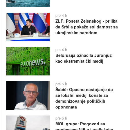
pre 4 h
ZLF: Poseta Zelenskog - prilika
da Srbija pokaže solidarnost sa
ukrajinskim narodom
pre 4 h
Belorusija označila Juronjuz
kao ekstremistički medij
pre 5 h
Šabić: Opasno nastojanje da
se lokalni mediji koriste za
demonizovanje političkih
oponenata
pre 5 h
MOL grupa: Pregovori sa
prodavcem NIS-a i nadležnim