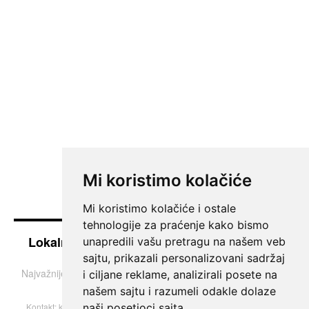
Mi koristimo kolačiće
Mi koristimo kolačiće i ostale
tehnologije za praćenje kako bismo
Lokalne vesti iz Južnog Banata - Pančevo i
unapredili vašu pretragu na našem veb
okolina
sajtu, prikazali personalizovani sadržaj
Najvažnije teme i informacije iz Pančeva, Vršca, Kovina i Bele
i ciljane reklame, analizirali posete na
Crkve.
našem sajtu i razumeli odakle dolaze
naši posetioci sajta.
Kontakt:
k013portal@gmail.com
| © 2004–2026 Sva prava zadržana.