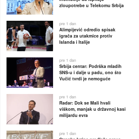
zloupotrebe u Telekomu Srbija
pre 1 dan
Alimpijević odredio spisak
igrača za utakmice protiv
Islanda i Italije
pre 1 dan
Srbija centar: Podrška mladih
SNS-u i dalje u padu, ono što
Vučić tvrdi je nemoguće
pre 1 dan
Radar: Dok se Mali hvali
viškom, manjak u državnoj kasi
milijardu evra
pre 1 dan