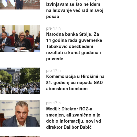
izvinjavam se što ne idem
na letovanje već radim svoj
posao
pre 17 h
Narodna banka Srbije: Za
14 godina rada guvernerke
Tabaković obezbeđeni
rezultati u korist građana i
privrede
pre 17 h
Komemoracija u Hirošimi na
81. godišnjicu napada SAD
atomskom bombom
pre 17 h
Mediji: Direktor RGZ-a
smenjen, ali zvanično nije
dobio informaciju, novi vd
direktor Dalibor Babić