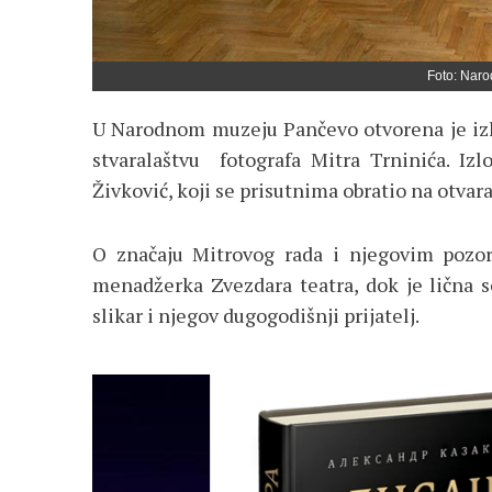
Foto: Nar
U Narodnom muzeju Pančevo otvorena je izlo
stvaralaštvu fotografa Mitra Trninića. Izl
Živković, koji se prisutnima obratio na otvara
O značaju Mitrovog rada i njegovim pozor
menadžerka Zvezdara teatra, dok je lična s
slikar i njegov dugogodišnji prijatelj.