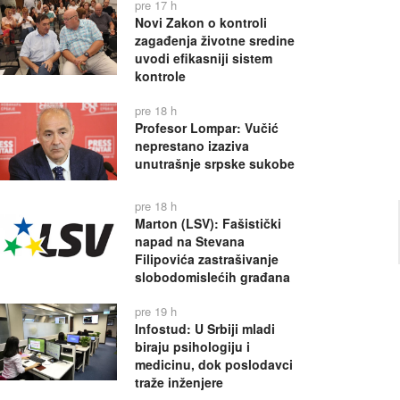
pre 17 h
Novi Zakon o kontroli
zagađenja životne sredine
uvodi efikasniji sistem
kontrole
pre 18 h
Profesor Lompar: Vučić
neprestano izaziva
unutrašnje srpske sukobe
pre 18 h
Marton (LSV): Fašistički
napad na Stevana
Filipovića zastrašivanje
slobodomislećih građana
pre 19 h
Infostud: U Srbiji mladi
biraju psihologiju i
medicinu, dok poslodavci
traže inženjere