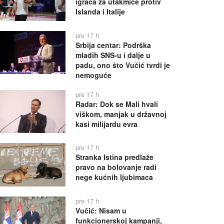
igrača za utakmice protiv
Islanda i Italije
pre 17 h
Srbija centar: Podrška
mladih SNS-u i dalje u
padu, ono što Vučić tvrdi je
nemoguće
pre 17 h
Radar: Dok se Mali hvali
viškom, manjak u državnoj
kasi milijardu evra
pre 17 h
Stranka Istina predlaže
pravo na bolovanje radi
nege kućnih ljubimaca
pre 17 h
Vučić: Nisam u
funkcionerskoj kampanji,