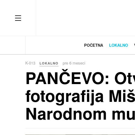
OFF CANVAS
POČETNA
LOKALNO
K-013
pre 6 meseci
LOKALNO
PANČEVO: Otv
fotografija Mi
Narodnom mu