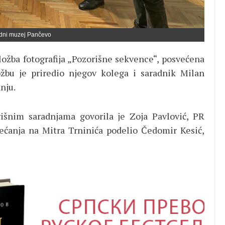
odni muzej Pančevo
žba fotografija „Pozorišne sekvence“, posvećena
ožbu je priredio njegov kolega i saradnik Milan
nju.
išnim saradnjama govorila je Zoja Pavlović, PR
ećanja na Mitra Trninića podelio Čedomir Kesić,