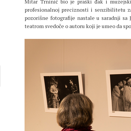
Mitar Trninić bio je praški đak i muzejs
profesionalnoj preciznosti i senzibilitetu
pozorišne fotografije nastale u saradnji s
teatrom svedoče o autoru koji je umeo da spo