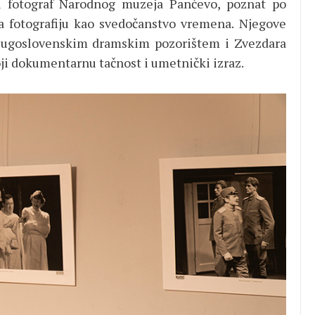
ki fotograf Narodnog muzeja Pančevo, poznat po
 za fotografiju kao svedočanstvo vremena. Njegove
a Jugoslovenskim dramskim pozorištem i Zvezdara
ji dokumentarnu tačnost i umetnički izraz.