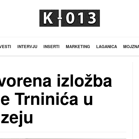
VESTI
INTERVJU
INSERTI
MARKETING
LAGANICA
MOJZN
orena izložba
še Trninića u
zeju