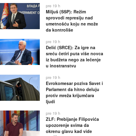
pre 19 h
Miljuš (SSP): Režim
sprovodi represiju nad
umetnošću koju ne može
da kontroliše
pre 19 h
Delić (SRCE): Za igre na
sreću četiri puta više novca
iz budžeta nego za lečenje
u inostranstvu
pre 19 h
Evrokomesar poziva Savet i
Parlament da hitno deluju
protiv mreža krijumčara
ljudi
pre 19 h
ZLF: Prebijanje Filipovića
upozorenje svima da
okrenu glavu kad vide