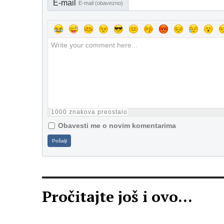
E-mail
E-mail (obavezno)
1000
znakova preostalo
Obavesti me o novim komentarima
Pošalji
Pročitajte još i ovo...