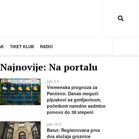
AK
TIKET KLUB
RADIO
Najnovije: Na portalu
pre 5 h
Vremenska prognoza za
Pančevo: Danas mogući
pljuskovi sa grmljavinom,
početkom naredne sedmice
ponovo do 38 stepeni
pre 14 h
Batut: Registrovana prva
dva slučaja groznice