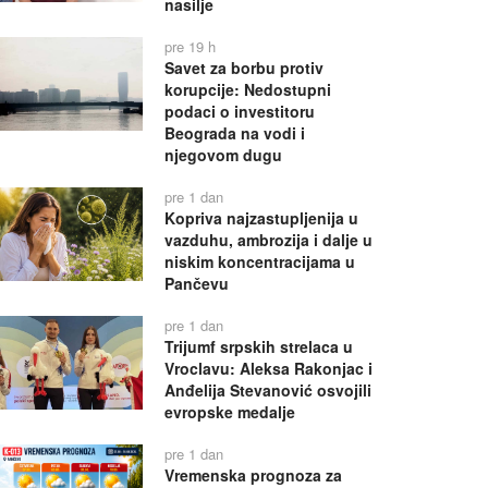
nasilje
pre 19 h
Savet za borbu protiv
korupcije: Nedostupni
podaci o investitoru
Beograda na vodi i
njegovom dugu
pre 1 dan
Kopriva najzastupljenija u
vazduhu, ambrozija i dalje u
niskim koncentracijama u
Pančevu
pre 1 dan
Trijumf srpskih strelaca u
Vroclavu: Aleksa Rakonjac i
Anđelija Stevanović osvojili
evropske medalje
pre 1 dan
Vremenska prognoza za