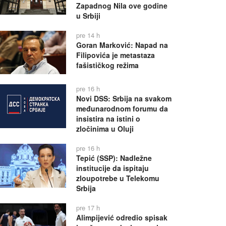
Zapadnog Nila ove godine
u Srbiji
pre 14 h
Goran Marković: Napad na
Filipovića je metastaza
fašističkog režima
pre 16 h
Novi DSS: Srbija na svakom
međunarodnom forumu da
insistira na istini o
zločinima u Oluji
pre 16 h
Tepić (SSP): Nadležne
institucije da ispitaju
zloupotrebe u Telekomu
Srbija
pre 17 h
Alimpijević odredio spisak