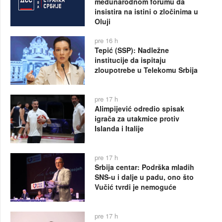
međunarodnom forumu da
insistira na istini o zločinima u
Oluji
pre 16 h
Tepić (SSP): Nadležne
institucije da ispitaju
zloupotrebe u Telekomu Srbija
pre 17 h
Alimpijević odredio spisak
igrača za utakmice protiv
Islanda i Italije
pre 17 h
Srbija centar: Podrška mladih
SNS-u i dalje u padu, ono što
Vučić tvrdi je nemoguće
pre 17 h