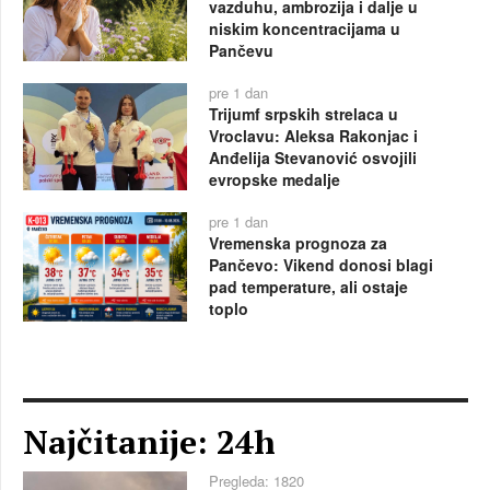
vazduhu, ambrozija i dalje u
niskim koncentracijama u
Pančevu
pre 1 dan
Trijumf srpskih strelaca u
Vroclavu: Aleksa Rakonjac i
Anđelija Stevanović osvojili
evropske medalje
pre 1 dan
Vremenska prognoza za
Pančevo: Vikend donosi blagi
pad temperature, ali ostaje
toplo
Najčitanije: 24h
Pregleda: 1820