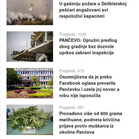
U gašenju požara u Deliblatskoj
peščari angažovani svi
raspoloživi kapaciteti
Pregleda: 1035
PANČEVO: Optužni predlog
zbog gradnje bez dozvole
uprkos zabrani inspekcije
Pregleda: 973
Osumnjičena da je preko
Facebook oglasa prevarila
Pančevku i uzela joj novac a
robu nije isporučila
Pregleda: 691
Pronađeno više od 800 grama
marihuane, podneta krivična
prijava protiv muškarca iz
okoline Pančeva