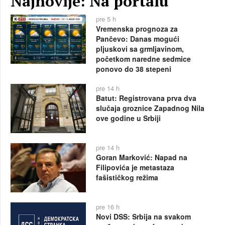
Najnovije: Na portalu
pre 5 h
Vremenska prognoza za
Pančevo: Danas mogući
pljuskovi sa grmljavinom,
početkom naredne sedmice
ponovo do 38 stepeni
pre 14 h
Batut: Registrovana prva dva
slučaja groznice Zapadnog Nila
ove godine u Srbiji
pre 14 h
Goran Marković: Napad na
Filipovića je metastaza
fašističkog režima
pre 16 h
Novi DSS: Srbija na svakom