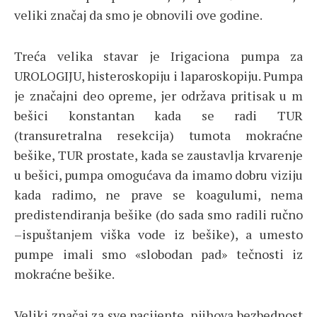
veliki značaj da smo je obnovili ove godine.
Treća velika stavar je Irigaciona pumpa za
UROLOGIJU, histeroskopiju i laparoskopiju. Pumpa
je značajni deo opreme, jer održava pritisak u m
bešici konstantan kada se radi TUR
(transuretralna resekcija) tumota mokraćne
bešike, TUR prostate, kada se zaustavlja krvarenje
u bešici, pumpa omogućava da imamo dobru viziju
kada radimo, ne prave se koagulumi, nema
predistendiranja bešike (do sada smo radili ručno
–ispuštanjem viška vode iz bešike), a umesto
pumpe imali smo «slobodan pad» tečnosti iz
mokraćne bešike.
Veliki značaj za sve pacijente, njihova bezbednost