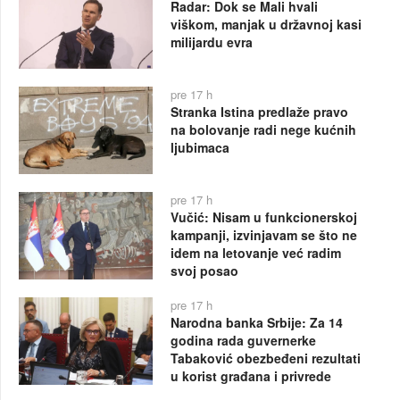
Radar: Dok se Mali hvali
viškom, manjak u državnoj kasi
milijardu evra
pre 17 h
Stranka Istina predlaže pravo
na bolovanje radi nege kućnih
ljubimaca
pre 17 h
Vučić: Nisam u funkcionerskoj
kampanji, izvinjavam se što ne
idem na letovanje već radim
svoj posao
pre 17 h
Narodna banka Srbije: Za 14
godina rada guvernerke
Tabaković obezbeđeni rezultati
u korist građana i privrede