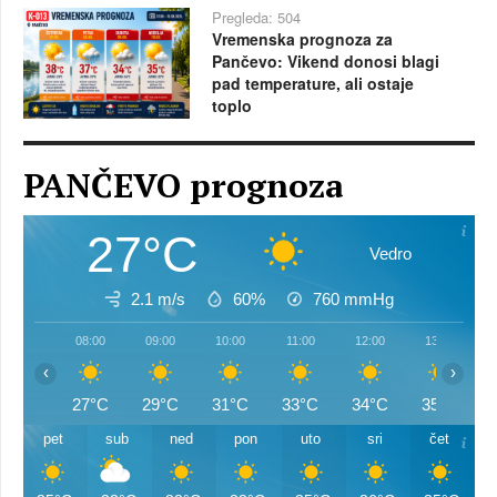
Pregleda: 504
Vremenska prognoza za
Pančevo: Vikend donosi blagi
pad temperature, ali ostaje
toplo
PANČEVO prognoza
27°C
Vedro
2.1 m/s
60%
760
mmHg
08:00
09:00
10:00
11:00
12:00
13:00
‹
›
27°C
29°C
31°C
33°C
34°C
35°C
pet
sub
ned
pon
uto
sri
čet