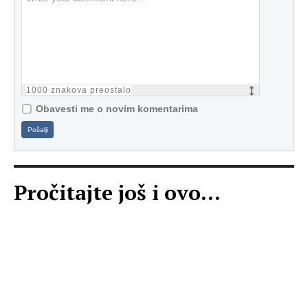
1000
znakova preostalo
Obavesti me o novim komentarima
Pošalji
Pročitajte još i ovo...