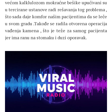
većom kalklulozom mokraćne bešike upućivani su
u tercirane ustanove radi rešavanja tog problema ,
što sada daje komfor našim pacijentima da se leče
u svom gradu .Takođe se radila otvorena operacija
vađenja kamena , što je teže za samog pacijenta
jer ima ranu na stomaku i duzi oporavak.