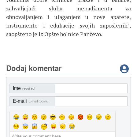
zahvaljujući sluhu menadžmenta za
obnovaljanjem i ulaganjem u nove aparete,
instrumente i edukacije svojih zaposlenih",
saopšteno je iz Opšte bolnice Pančevo.
Dodaj komentar
Ime
required
E-mail
E-mail (obavezno)