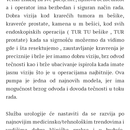
a i operator ima bezbedan i siguran način rada.
Dobra vizija kod krarećih tumora m bešike,
kraverće prostate, kamena u m bešici, kod svih
endoskopiskih operacija ( TUR TU bešike , TUR
prostate) kada sa sigrnošću možermo da vidimo
gde i šta resektujemo , zaustavljanje kravrenja je
preciznije i brže jer imamo dobru viziju, brz odvod
tečnosti kao i brže ubacivanje ispirola kada imate
jasnu viziju što je u operacijama najbitnije. Ova
pumpa je jedna od najnovih modela, jer ima
mogućnost brzog odvoda i dovoda tečnosti u toku
rada.
Služba urologije će nastaviti da se razvija po
najnovijim medicinsko/tehnološkim trendovima i
vodičima dobre kliničke prakse i u buduće,