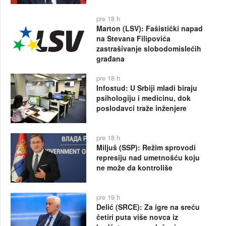
pre 18 h
Marton (LSV): Fašistički napad
na Stevana Filipovića
zastrašivanje slobodomislećih
građana
pre 18 h
Infostud: U Srbiji mladi biraju
psihologiju i medicinu, dok
poslodavci traže inženjere
pre 18 h
Miljuš (SSP): Režim sprovodi
represiju nad umetnošću koju
ne može da kontroliše
pre 19 h
Delić (SRCE): Za igre na sreću
četiri puta više novca iz