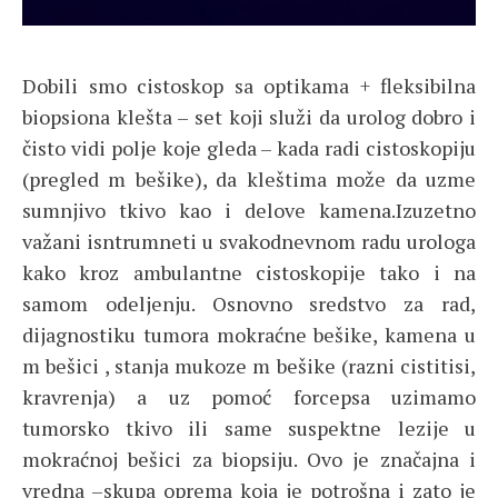
Dobili smo cistoskop sa optikama + fleksibilna
biopsiona klešta – set koji služi da urolog dobro i
čisto vidi polje koje gleda – kada radi cistoskopiju
(pregled m bešike), da kleštima može da uzme
sumnjivo tkivo kao i delove kamena.Izuzetno
važani isntrumneti u svakodnevnom radu urologa
kako kroz ambulantne cistoskopije tako i na
samom odeljenju. Osnovno sredstvo za rad,
dijagnostiku tumora mokraćne bešike, kamena u
m bešici , stanja mukoze m bešike (razni cistitisi,
kravrenja) a uz pomoć forcepsa uzimamo
tumorsko tkivo ili same suspektne lezije u
mokraćnoj bešici za biopsiju. Ovo je značajna i
vredna –skupa oprema koja je potrošna i zato je