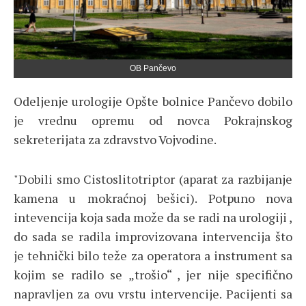
OB Pančevo
Odeljenje urologije Opšte bolnice Pančevo dobilo
je vrednu opremu od novca Pokrajnskog
sekreterijata za zdravstvo Vojvodine.
"Dobili smo Cistoslitotriptor (aparat za razbijanje
kamena u mokraćnoj bešici). Potpuno nova
intevencija koja sada može da se radi na urologiji ,
do sada se radila improvizovana intervencija što
je tehnički bilo teže za operatora a instrument sa
kojim se radilo se „trošio“ , jer nije specifično
napravljen za ovu vrstu intervencije. Pacijenti sa