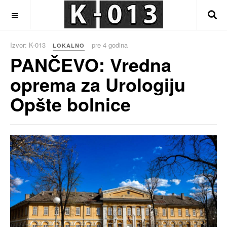
OFF CANVAS
Izvor: K-013
pre 4 godina
LOKALNO
PANČEVO: Vredna
oprema za Urologiju
Opšte bolnice