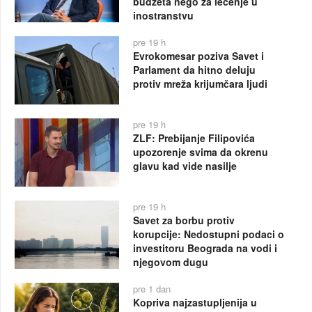
budžeta nego za lečenje u
inostranstvu
pre 19 h
Evrokomesar poziva Savet i
Parlament da hitno deluju
protiv mreža krijumčara ljudi
pre 19 h
ZLF: Prebijanje Filipovića
upozorenje svima da okrenu
glavu kad vide nasilje
pre 19 h
Savet za borbu protiv
korupcije: Nedostupni podaci o
investitoru Beograda na vodi i
njegovom dugu
pre 1 dan
Kopriva najzastupljenija u