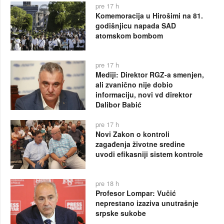
pre 17 h
Komemoracija u Hirošimi na 81.
godišnjicu napada SAD
atomskom bombom
pre 17 h
Mediji: Direktor RGZ-a smenjen,
ali zvanično nije dobio
informaciju, novi vd direktor
Dalibor Babić
pre 17 h
Novi Zakon o kontroli
zagađenja životne sredine
uvodi efikasniji sistem kontrole
pre 18 h
Profesor Lompar: Vučić
neprestano izaziva unutrašnje
srpske sukobe