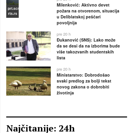
Milenković: Aktivno devet
prt.scr
požara na otvorenom, situacija
rts.rs
u Deliblatskoj peščari
povoljnija
pre 20 h
Đukanović (SNS): Lako može
da se desi da na izborima bude
više takozvanih studentskih
lista
pre 20 h
Ministarstvo: Dobrodošao
svaki predlog za bolji tekst
novog zakona o dobrobiti
životinja
Najčitanije: 24h