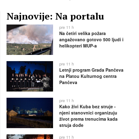
Najnovije: Na portalu
pre 11 h
Na četiri velika požara
angažovano gotovo 500 ljudi i
helikopteri MUP-a
pre 11 h
Letnji program Grada Pančeva
na Platou Kulturnog centra
Pančeva
pre 11 h
Kako živi Kuba bez struje -
njeni stanovnici organizuju
život prema trenucima kada
struja dođe
pre 11 h