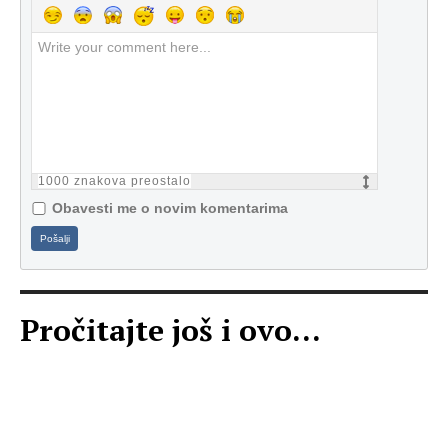
1000
znakova preostalo
Obavesti me o novim komentarima
Pošalji
Pročitajte još i ovo...