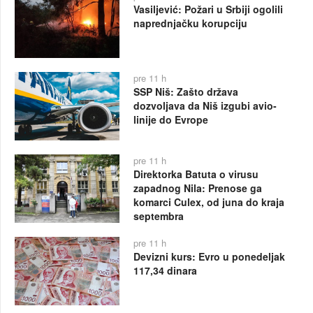
Vasiljević: Požari u Srbiji ogolili
naprednjačku korupciju
pre 11 h
SSP Niš: Zašto država
dozvoljava da Niš izgubi avio-
linije do Evrope
pre 11 h
Direktorka Batuta o virusu
zapadnog Nila: Prenose ga
komarci Culex, od juna do kraja
septembra
pre 11 h
Devizni kurs: Evro u ponedeljak
117,34 dinara