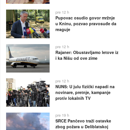
pre 12 h
Pupovac osudio govor mržnje
u Kninu, pozvao pravosuđe da
reaguje
pre 12 h
Rajaner: Obustavljamo letove iz
i ka Nišu od ove zime
pre 12 h
NUNS: U julu fizički napadi na
novinare, pretnje, kampanje
protiv lokalnih TV
pre 19 h
SRCE Pančevo traži ostavke
zbog požara u Deliblatskoj