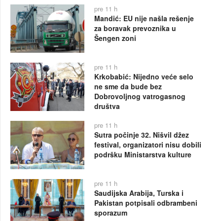
pre 11 h
Mandić: EU nije našla rešenje
za boravak prevoznika u
Šengen zoni
pre 11 h
Krkobabić: Nijedno veće selo
ne sme da bude bez
Dobrovoljnog vatrogasnog
društva
pre 11 h
Sutra počinje 32. Nišvil džez
festival, organizatori nisu dobili
podršku Ministarstva kulture
pre 11 h
Saudijska Arabija, Turska i
Pakistan potpisali odbrambeni
sporazum