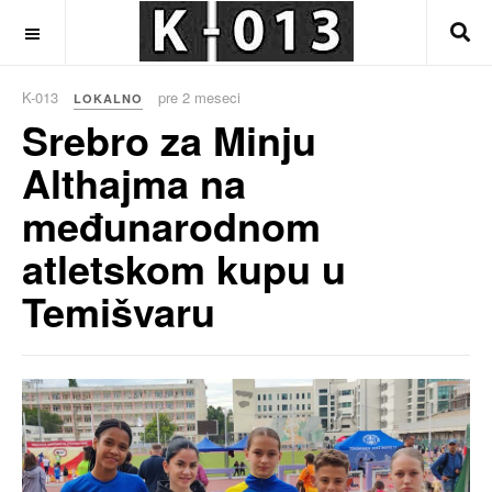
OFF CANVAS
K-013
pre 2 meseci
LOKALNO
Srebro za Minju
Althajma na
međunarodnom
atletskom kupu u
Temišvaru