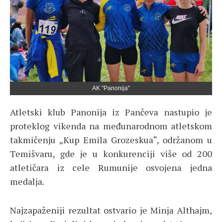
AK "Panonija"
Atletski klub Panonija iz Pančeva nastupio je
proteklog vikenda na međunarodnom atletskom
takmičenju „Kup Emila Grozeskua“, održanom u
Temišvaru, gde je u konkurenciji više od 200
atletičara iz cele Rumunije osvojena jedna
medalja.
Najzapaženiji rezultat ostvario je Minja Althajm,