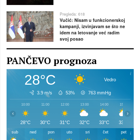
Pregleda: 618
Vučić: Nisam u funkcionerskoj
kampanji, izvinjavam se što ne
idem na letovanje već radim
svoj posao
PANČEVO prognoza
28°C
Vedro
3.9 m/s
53%
763
mmHg
10:00
11:00
12:00
13:00
14:00
15:00
‹
›
28°C
30°C
31°C
32°C
33°C
33°C
sub
ned
pon
uto
sri
čet
pet