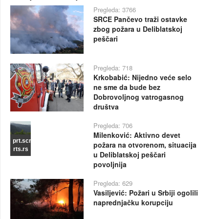
Pregleda: 3766
SRCE Pančevo traži ostavke
zbog požara u Deliblatskoj
peščari
Pregleda: 718
Krkobabić: Nijedno veće selo
ne sme da bude bez
Dobrovoljnog vatrogasnog
društva
Pregleda: 706
Milenković: Aktivno devet
prt.scr
požara na otvorenom, situacija
rts.rs
u Deliblatskoj peščari
povoljnija
Pregleda: 629
Vasiljević: Požari u Srbiji ogolili
naprednjačku korupciju