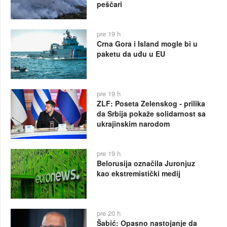
peščari
pre 19 h
Crna Gora i Island mogle bi u
paketu da uđu u EU
pre 19 h
ZLF: Poseta Zelenskog - prilika
da Srbija pokaže solidarnost sa
ukrajinskim narodom
pre 19 h
Belorusija označila Juronjuz
kao ekstremistički medij
pre 20 h
Šabić: Opasno nastojanje da