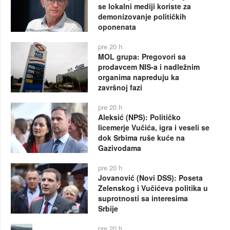
se lokalni mediji koriste za
demonizovanje političkih
oponenata
pre 20 h
MOL grupa: Pregovori sa
prodavcem NIS-a i nadležnim
organima napreduju ka
završnoj fazi
pre 20 h
Aleksić (NPS): Političko
licemerje Vučića, igra i veseli se
dok Srbima ruše kuće na
Gazivodama
pre 20 h
Jovanović (Novi DSS): Poseta
Zelenskog i Vučićeva politika u
suprotnosti sa interesima
Srbije
pre 20 h