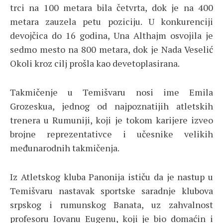
trci na 100 metara bila četvrta, dok je na 400
metara zauzela petu poziciju. U konkurenciji
devojčica do 16 godina, Una Althajm osvojila je
sedmo mesto na 800 metara, dok je Nada Veselić
Okoli kroz cilj prošla kao devetoplasirana.
Takmičenje u Temišvaru nosi ime Emila
Grozeskua, jednog od najpoznatijih atletskih
trenera u Rumuniji, koji je tokom karijere izveo
brojne reprezentativce i učesnike velikih
međunarodnih takmičenja.
Iz Atletskog kluba Panonija ističu da je nastup u
Temišvaru nastavak sportske saradnje klubova
srpskog i rumunskog Banata, uz zahvalnost
profesoru Iovanu Eugenu, koji je bio domaćin i