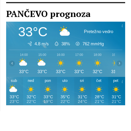
PANČEVO prognoza
33°C
Pretežno vedro
4.8 m/s
38%
762
mmHg
14:00
15:00
16:00
17:00
18:00
19:00
‹
›
33°C
33°C
33°C
33°C
32°C
31°C
sub
ned
pon
uto
sri
čet
pet
33°C
32°C
33°C
35°C
31°C
28°C
31°C
23°C
22°C
19°C
22°C
24°C
21°C
21°C