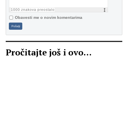
1000
znakova preostalo
Obavesti me o novim komentarima
Pošalji
Pročitajte još i ovo...