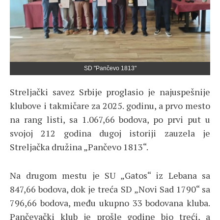
SD "Pančevo 1813"
Streljački savez Srbije proglasio je najuspešnije
klubove i takmičare za 2025. godinu, a prvo mesto
na rang listi, sa 1.067,66 bodova, po prvi put u
svojoj 212 godina dugoj istoriji zauzela je
Streljačka družina „Pančevo 1813“.
Na drugom mestu je SU „Gatos“ iz Lebana sa
847,66 bodova, dok je treća SD „Novi Sad 1790“ sa
796,66 bodova, među ukupno 33 bodovana kluba.
Pančevački klub je prošle godine bio treći, a