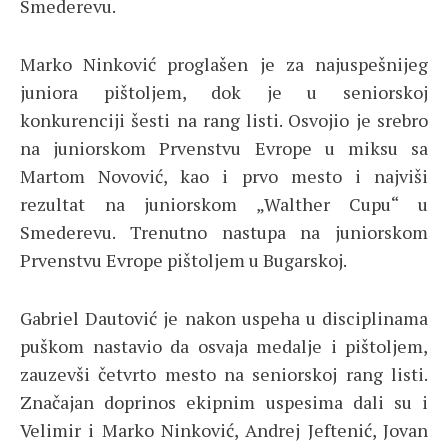
Smederevu.
Marko Ninković proglašen je za najuspešnijeg
juniora pištoljem, dok je u seniorskoj
konkurenciji šesti na rang listi. Osvojio je srebro
na juniorskom Prvenstvu Evrope u miksu sa
Martom Novović, kao i prvo mesto i najviši
rezultat na juniorskom „Walther Cupu“ u
Smederevu. Trenutno nastupa na juniorskom
Prvenstvu Evrope pištoljem u Bugarskoj.
Gabriel Dautović je nakon uspeha u disciplinama
puškom nastavio da osvaja medalje i pištoljem,
zauzevši četvrto mesto na seniorskoj rang listi.
Značajan doprinos ekipnim uspesima dali su i
Velimir i Marko Ninković, Andrej Jeftenić, Jovan