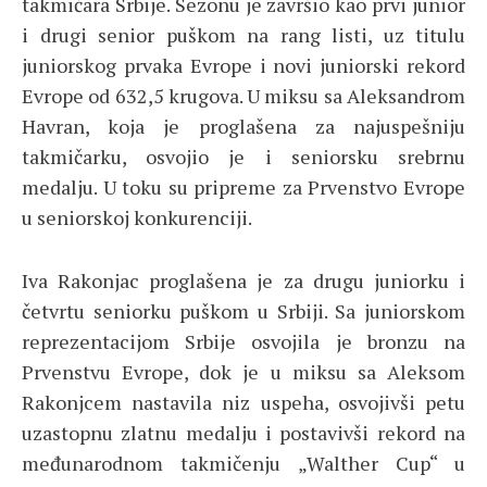
takmičara Srbije. Sezonu je završio kao prvi junior
i drugi senior puškom na rang listi, uz titulu
juniorskog prvaka Evrope i novi juniorski rekord
Evrope od 632,5 krugova. U miksu sa Aleksandrom
Havran, koja je proglašena za najuspešniju
takmičarku, osvojio je i seniorsku srebrnu
medalju. U toku su pripreme za Prvenstvo Evrope
u seniorskoj konkurenciji.
Iva Rakonjac proglašena je za drugu juniorku i
četvrtu seniorku puškom u Srbiji. Sa juniorskom
reprezentacijom Srbije osvojila je bronzu na
Prvenstvu Evrope, dok je u miksu sa Aleksom
Rakonjcem nastavila niz uspeha, osvojivši petu
uzastopnu zlatnu medalju i postavivši rekord na
međunarodnom takmičenju „Walther Cup“ u