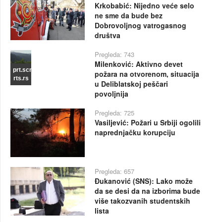
Krkobabić: Nijedno veće selo
ne sme da bude bez
Dobrovoljnog vatrogasnog
društva
Pregleda: 743
Milenković: Aktivno devet
prt.scr
požara na otvorenom, situacija
rts.rs
u Deliblatskoj peščari
povoljnija
Pregleda: 725
Vasiljević: Požari u Srbiji ogolili
naprednjačku korupciju
Pregleda: 657
Đukanović (SNS): Lako može
da se desi da na izborima bude
više takozvanih studentskih
lista