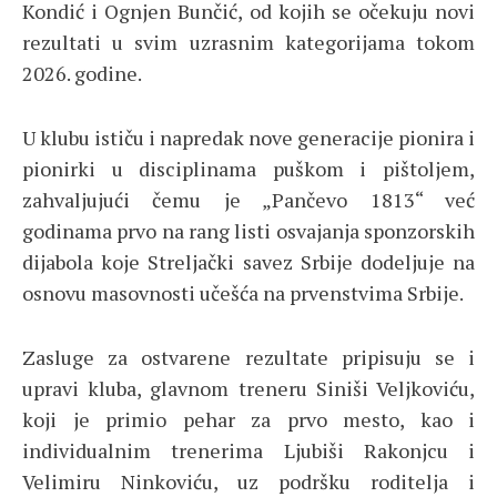
Kondić i Ognjen Bunčić, od kojih se očekuju novi
rezultati u svim uzrasnim kategorijama tokom
2026. godine.
U klubu ističu i napredak nove generacije pionira i
pionirki u disciplinama puškom i pištoljem,
zahvaljujući čemu je „Pančevo 1813“ već
godinama prvo na rang listi osvajanja sponzorskih
dijabola koje Streljački savez Srbije dodeljuje na
osnovu masovnosti učešća na prvenstvima Srbije.
Zasluge za ostvarene rezultate pripisuju se i
upravi kluba, glavnom treneru Siniši Veljkoviću,
koji je primio pehar za prvo mesto, kao i
individualnim trenerima Ljubiši Rakonjcu i
Velimiru Ninkoviću, uz podršku roditelja i