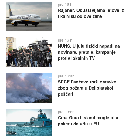
pre 16 h
Rajaner: Obustavljamo letove iz
i ka Nišu od ove zime
pre 16 h
NUNS: U julu fizički napadi na
novinare, pretnje, kampanje
protiv lokalnih TV
pre 1 dan
SRCE Pančevo traži ostavke
zbog požara u Deliblatskoj
peščari
pre 1 dan
Crna Gora i Island mogle bi u
paketu da uđu u EU