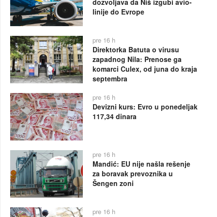
dozvoljava da Niš izgubi avio-
linije do Evrope
pre 16 h
Direktorka Batuta o virusu
zapadnog Nila: Prenose ga
komarci Culex, od juna do kraja
septembra
pre 16 h
Devizni kurs: Evro u ponedeljak
117,34 dinara
pre 16 h
Mandić: EU nije našla rešenje
za boravak prevoznika u
Šengen zoni
pre 16 h