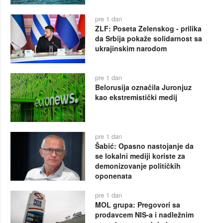
pre 1 dan
ZLF: Poseta Zelenskog - prilika
da Srbija pokaže solidarnost sa
ukrajinskim narodom
pre 1 dan
Belorusija označila Juronjuz
kao ekstremistički medij
pre 1 dan
Šabić: Opasno nastojanje da
se lokalni mediji koriste za
demonizovanje političkih
oponenata
pre 1 dan
MOL grupa: Pregovori sa
prodavcem NIS-a i nadležnim