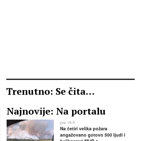
Trenutno: Se čita...
Najnovije: Na portalu
pre 16 h
Na četiri velika požara
angažovano gotovo 500 ljudi i
helikopteri MUP-a