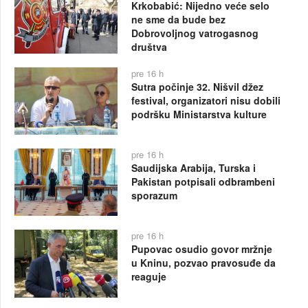
Krkobabić: Nijedno veće selo
ne sme da bude bez
Dobrovoljnog vatrogasnog
društva
pre 16 h
Sutra počinje 32. Nišvil džez
festival, organizatori nisu dobili
podršku Ministarstva kulture
pre 16 h
Saudijska Arabija, Turska i
Pakistan potpisali odbrambeni
sporazum
pre 16 h
Pupovac osudio govor mržnje
u Kninu, pozvao pravosuđe da
reaguje