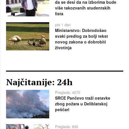
da se desi da na izborima bude
više takozvanih studentskih
lista
pre 1 dan
Ministarstvo: Dobrodošao
svaki predlog za bolji tekst
novog zakona o dobrobiti
životinja
Najčitanije: 24h
Pregleda: 4070
SRCE Pančevo traži ostavke
zbog požara u Deliblatskoj
peščari
Pregleda: 836