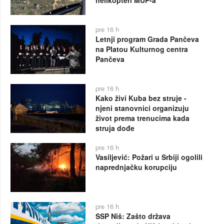
pre 16 h
Letnji program Grada Pančeva
na Platou Kulturnog centra
Pančeva
pre 16 h
Kako živi Kuba bez struje -
njeni stanovnici organizuju
život prema trenucima kada
struja dođe
pre 16 h
Vasiljević: Požari u Srbiji ogolili
naprednjačku korupciju
pre 16 h
SSP Niš: Zašto država