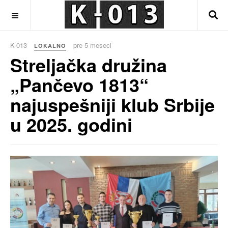
OFF CANVAS
K-013
pre 5 meseci
LOKALNO
Streljačka družina
„Pančevo 1813“
najuspešniji klub Srbije
u 2025. godini