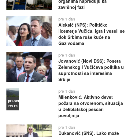
organima napreduju ka
završnoj fazi
pre 1 dan
Aleksić (NPS): Političko
licemerje Vučića, igra i veseli se
dok Srbima ruše kuće na
Gazivodama
pre 1 dan
Jovanović (Novi DSS): Poseta
Zelenskog i Vučićeva politika u
suprotnosti sa interesima
Srbije
pre 1 dan
Milenković: Aktivno devet
prt.scr
požara na otvorenom, situacija
rts.rs
u Deliblatskoj peščari
povoljnija
pre 1 dan
Đukanović (SNS): Lako može