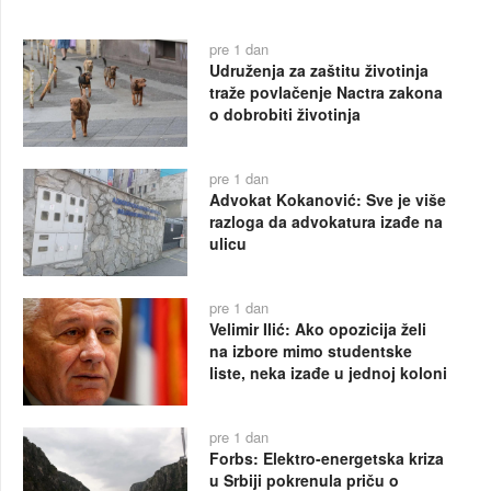
pre 1 dan
Udruženja za zaštitu životinja
traže povlačenje Nactra zakona
o dobrobiti životinja
pre 1 dan
Advokat Kokanović: Sve je više
razloga da advokatura izađe na
ulicu
pre 1 dan
Velimir Ilić: Ako opozicija želi
na izbore mimo studentske
liste, neka izađe u jednoj koloni
pre 1 dan
Forbs: Elektro-energetska kriza
u Srbiji pokrenula priču o