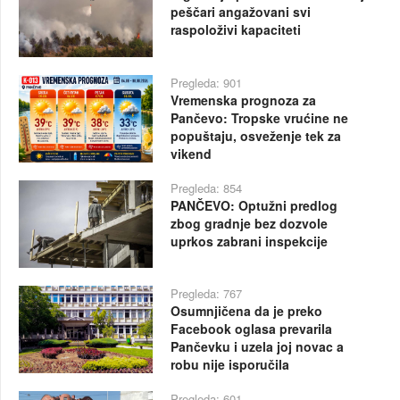
peščari angažovani svi
raspoloživi kapaciteti
Pregleda: 901
Vremenska prognoza za
Pančevo: Tropske vrućine ne
popuštaju, osveženje tek za
vikend
Pregleda: 854
PANČEVO: Optužni predlog
zbog gradnje bez dozvole
uprkos zabrani inspekcije
Pregleda: 767
Osumnjičena da je preko
Facebook oglasa prevarila
Pančevku i uzela joj novac a
robu nije isporučila
Pregleda: 601