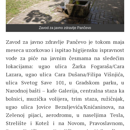
Zavod za javno zdravlje Pančevo
Zavod za javno zdravlje Pančevo je tokom maja
meseca uzorkovao i ispitao higijensku ispravnost
vode za piće na javnim česmama na sledećim
lokacijama: ugao ulica Žarka Fogaraša/Cara
Lazara, ugao ulica Cara Dušana/Filipa Višnjića,
ulica Svetog Save 101, u Gradskom parku, u
Narodnoj bašti – kafe Galerija, centralna staza ka
bolnici, muzička volijera, trim staza, ružičnjak,
ugao ulica Jovice Bezuljevića/Knićaninova, na
Zelenoj pijaci, aerodromu, u naseljima Tesla,
Strelište i Kotež i na Novom, Pravoslavnom,