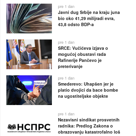
pre 1 dan
Javni dug Srbije na kraju juna
bio oko 41,29 milijradi evra,
43,8 odsto BDP-a
pre 1 dan
SRCE: Vučićeva izjava o
mogućoj obustavi rada
Rafinerije Pančevo je
preterivanje
pre 1 dan
Smederevo: Uhapšen jer je
platio dvojici da bace bombe
na ugostiteljske objekte
pre 1 dan
Nezavisni sindikat prosvetnih
radnika: Predlog Zakona o
obrazovanju katastrofalno loš