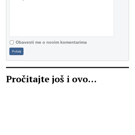
Obavesti me o novim komentarima
Pošalji
Pročitajte još i ovo...