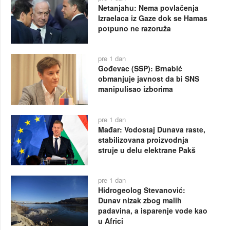
Netanjahu: Nema povlačenja
Izraelaca iz Gaze dok se Hamas
potpuno ne razoruža
pre 1 dan
Gođevac (SSP): Brnabić
obmanjuje javnost da bi SNS
manipulisao izborima
pre 1 dan
Mađar: Vodostaj Dunava raste,
stabilizovana proizvodnja
struje u delu elektrane Pakš
pre 1 dan
Hidrogeolog Stevanović:
Dunav nizak zbog malih
padavina, a isparenje vode kao
u Africi