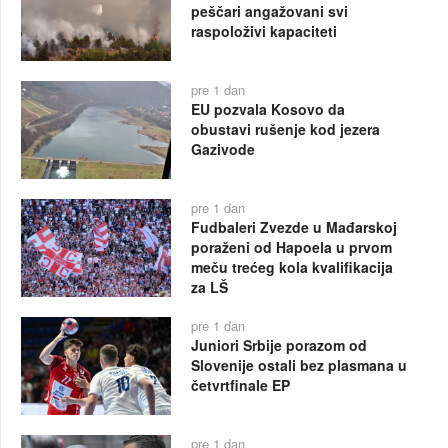
peščari angažovani svi
raspoloživi kapaciteti
pre 1 dan
EU pozvala Kosovo da
obustavi rušenje kod jezera
Gazivode
pre 1 dan
Fudbaleri Zvezde u Mađarskoj
poraženi od Hapoela u prvom
meču trećeg kola kvalifikacija
za LŠ
pre 1 dan
Juniori Srbije porazom od
Slovenije ostali bez plasmana u
četvrtfinale EP
pre 1 dan