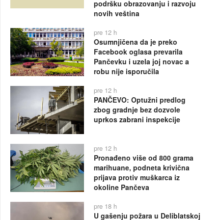
podršku obrazovanju i razvoju
novih veština
pre 12 h
Osumnjičena da je preko
Facebook oglasa prevarila
Pančevku i uzela joj novac a
robu nije isporučila
pre 12 h
PANČEVO: Optužni predlog
zbog gradnje bez dozvole
uprkos zabrani inspekcije
pre 12 h
Pronađeno više od 800 grama
marihuane, podneta krivična
prijava protiv muškarca iz
okoline Pančeva
pre 18 h
U gašenju požara u Deliblatskoj