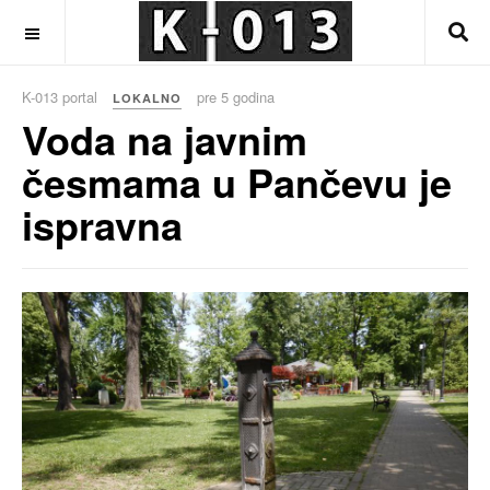
OFF CANVAS
K-013 portal
pre 5 godina
LOKALNO
Voda na javnim
česmama u Pančevu je
ispravna