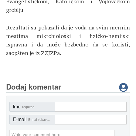
Evangelističkom, Katoličkom i Vojlovačkom
groblju.
Rezultati su pokazali da je voda na svim mernim
mestima mikrobiološki i fizičko-hemijski
ispravna i da može bezbedno da se koristi,
saopšten je iz ZZJZPa.
Dodaj komentar
Ime
required
E-mail
E-mail (obavezno)