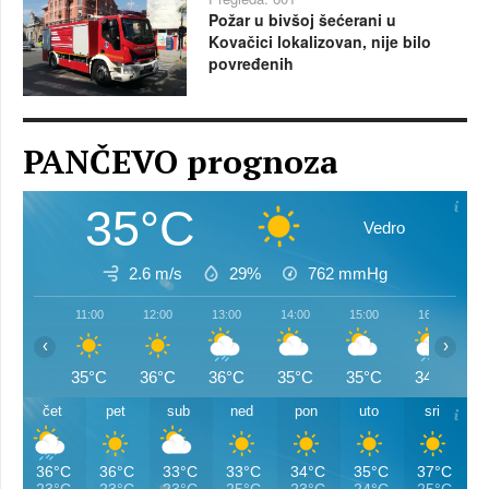
Požar u bivšoj šećerani u
Kovačici lokalizovan, nije bilo
povređenih
PANČEVO prognoza
35°C
Vedro
2.6 m/s
29%
762
mmHg
11:00
12:00
13:00
14:00
15:00
16:00
‹
›
35°C
36°C
36°C
35°C
35°C
34°C
čet
pet
sub
ned
pon
uto
sri
36°C
36°C
33°C
33°C
34°C
35°C
37°C
23°C
23°C
23°C
25°C
23°C
24°C
25°C