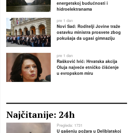
energetskoj budućnosti i
hidroelektranama
pre 1 dan
Novi Sad: Roditelji Jovine traže
ostavku ministra prosvete zbog
pokušaja da ugasi gimnaziju
pre 1 dan
Rašković Ivić: Hrvatska akcija
Oluja najveće etničko čišćenje
u evropskom miru
Najčitanije: 24h
Pregleda: 1731
U gašenju požara u Deliblatskoj