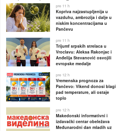
pre 11 h
Kopriva najzastupljenija u
vazduhu, ambrozija i dalje u
niskim koncentracijama u
Pančevu
pre 11 h
Trijumf srpskih strelaca u
Vroclavu: Aleksa Rakonjac i
Anđelija Stevanović osvojili
evropske medalje
pre 12 h
Vremenska prognoza za
Pančevo: Vikend donosi blagi
pad temperature, ali ostaje
toplo
pre 12 h
Makedonski informativni i
izdavački centar obeležava
Međunarodni dan mladih uz