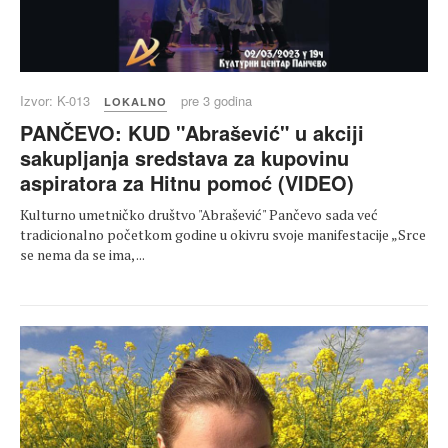
Izvor: K-013
pre 3 godina
LOKALNO
PANČEVO: KUD "Abrašević" u akciji
sakupljanja sredstava za kupovinu
aspiratora za Hitnu pomoć (VIDEO)
Kulturno umetničko društvo "Abrašević" Pančevo sada već
tradicionalno početkom godine u okivru svoje manifestacije „Srce
se nema da se ima, ...