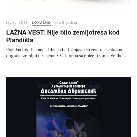
Izvor: K-013
pre 3 godina
LOKALNO
LAŽNA VEST: Nije bilo zemljotresa kod
Plandišta
Pojedini lokalni mediji bliski vlasti objavili su vest da se danas
dogodio zemljotres jačine 3.3 stepena sa epicentrom u Velikoj ...