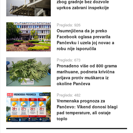
zbog gradnje bez dozvole
uprkos zabrani inspekcije
Pregleda: 926
Osumnjičena da je preko
Facebook oglasa prevarila
Pančevku i uzela joj novac a
robu nije isporučila
Pregleda: 673
Pronađeno više od 800 grama
marihuane, podneta krivična
prijava protiv muškarca iz
okoline Pančeva
Pregleda: 482
Vremenska prognoza za
Pančevo: Vikend donosi blagi
pad temperature, ali ostaje
toplo