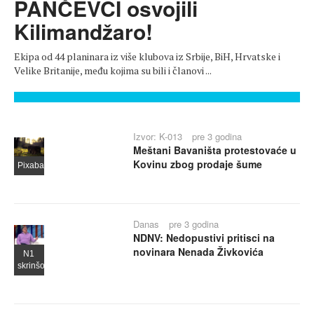
PANČEVCI osvojili
Kilimandžaro!
Ekipa od 44 planinara iz više klubova iz Srbije, BiH, Hrvatske i
Velike Britanije, među kojima su bili i članovi ...
Izvor: K-013
pre 3 godina
Meštani Bavaništa protestovaće u
Kovinu zbog prodaje šume
Pixabay
Danas
pre 3 godina
NDNV: Nedopustivi pritisci na
novinara Nenada Živkovića
N1
skrinšot