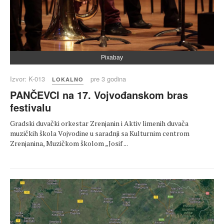
Pixabay
Izvor: K-013
pre 3 godina
LOKALNO
PANČEVCI na 17. Vojvođanskom bras
festivalu
Gradski duvački orkestar Zrenjanin i Aktiv limenih duvača
muzičkih škola Vojvodine u saradnji sa Kulturnim centrom
Zrenjanina, Muzičkom školom „Josif ...