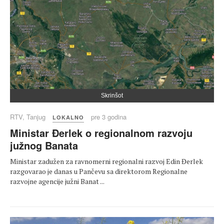
Skrinšot
RTV, Tanjug
pre 3 godina
LOKALNO
Ministar Đerlek o regionalnom razvoju
južnog Banata
Ministar zadužen za ravnomerni regionalni razvoj Edin Đerlek
razgovarao je danas u Pančevu sa direktorom Regionalne
razvojne agencije južni Banat ...