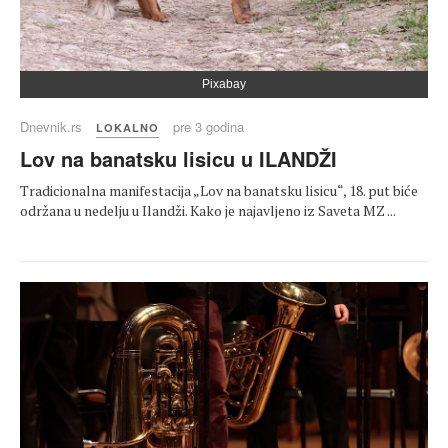
Pixabay
Dnevnik.rs
pre 3 godina
LOKALNO
Lov na banatsku lisicu u ILANDŽI
Tradicionalna manifestacija „Lov na banatsku lisicu“, 18. put biće
održana u nedelju u Ilandži. Kako je najavljeno iz Saveta MZ ...