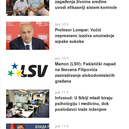
zagađenja životne sredine
uvodi efikasniji sistem kontrole
pre 10 h
Profesor Lompar: Vučić
neprestano izaziva unutrašnje
srpske sukobe
pre 10 h
Marton (LSV): Fašistički napad
na Stevana Filipovića
zastrašivanje slobodomislećih
građana
pre 11 h
Infostud: U Srbiji mladi biraju
psihologiju i medicinu, dok
poslodavci traže inženjere
pre 11 h