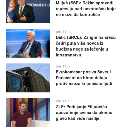
Miljuš (SSP): Režim sprovodi
represiju nad umetnošću koju
ne može da kontroliše
pre 11 h
Delić (SRCE): Za igre na sreću
četiri puta više novca iz
budžeta nego za lečenje u
inostranstvu
pre 11 h
Evrokomesar poziva Savet i
Parlament da hitno deluju
protiv mreža krijumčara ljudi
pre 11 h
ZLF: Prebijanje Filipovića
upozorenje svima da okrenu
glavu kad vide nasilje