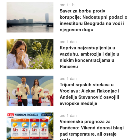
pre 11 h
Savet za borbu protiv
korupcije: Nedostupni podaci o
investitoru Beograda na vodi i
njegovom dugu
pre 1 dan
Kopriva najzastupljenija u
vazduhu, ambrozija i dalje u
niskim koncentracijama u
Pančevu
pre 1 dan
Trijumf srpskih strelaca u
Vroclavu: Aleksa Rakonjac i
Anđelija Stevanović osvojili
evropske medalje
pre 1 dan
Vremenska prognoza za
Pančevo: Vikend donosi blagi
pad temperature, ali ostaje
toplo