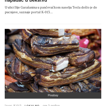
U ulici Ilije Garašanina u pančevačkom naselju Tesla došlo je do
pucnjave, saznaje portal K-013. ...
Pixabay
Izvor: K-013
pre 3 godina
LOKALNO