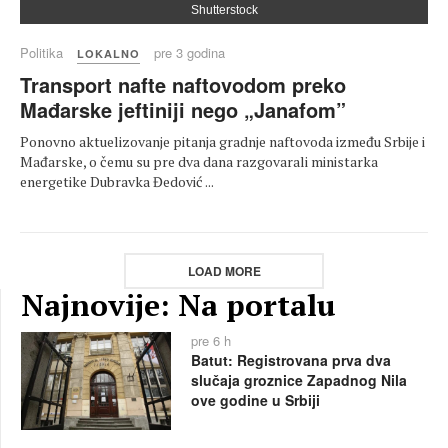
Shutterstock
Politika
pre 3 godina
LOKALNO
Transport nafte naftovodom preko
Mađarske jeftiniji nego „Janafom”
Ponovno aktuelizovanje pitanja gradnje naftovoda između Srbije i
Mađarske, o čemu su pre dva dana razgovarali ministarka
energetike Dubravka Đedović ...
LOAD MORE
Najnovije: Na portalu
pre 6 h
Batut: Registrovana prva dva
slučaja groznice Zapadnog Nila
ove godine u Srbiji