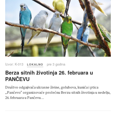
Izvor: K-013
pre 3 godina
LOKALNO
Berza sitnih životinja 26. februara u
PANČEVU
Društvo odgajivača ukrasne živine, golubova, kunića i ptica
„Pančevo“ organizovaće prolećnu Berzu sitnih životinja u nedelju,
26. februara u Pančevu. ...