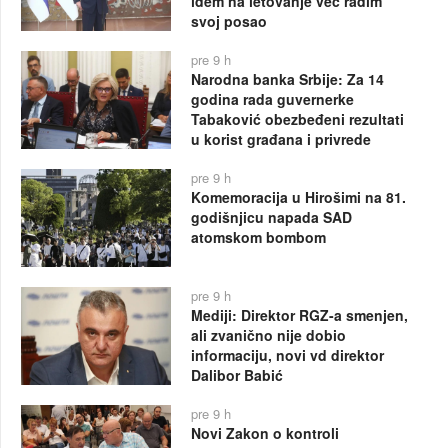
idem na letovanje već radim
svoj posao
pre 9 h
Narodna banka Srbije: Za 14
godina rada guvernerke
Tabaković obezbeđeni rezultati
u korist građana i privrede
pre 9 h
Komemoracija u Hirošimi na 81.
godišnjicu napada SAD
atomskom bombom
pre 9 h
Mediji: Direktor RGZ-a smenjen,
ali zvanično nije dobio
informaciju, novi vd direktor
Dalibor Babić
pre 9 h
Novi Zakon o kontroli