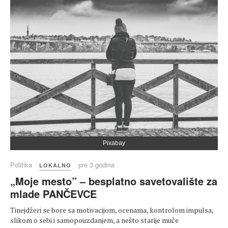
Pixabay
Politika
pre 3 godina
LOKALNO
„Moje mesto” – besplatno savetovalište za
mlade PANČEVCE
Tinejdžeri se bore sa motivacijom, ocenama, kontrolom impulsa,
slikom o sebi i samopouzdanjem, a nešto starije muče