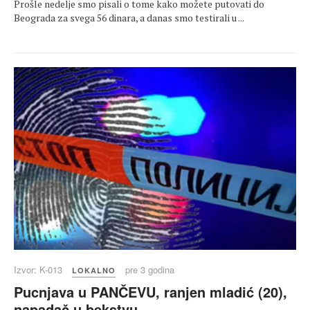
Prošle nedelje smo pisali o tome kako možete putovati do
Beograda za svega 56 dinara, a danas smo testirali u ...
Izvor: K-013
pre 3 godina
LOKALNO
Pucnjava u PANČEVU, ranjen mladić (20),
napadač u bekstvu