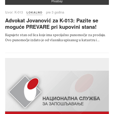
Pixabay
Izvor: K-013
pre 3 godina
LOKALNO
Advokat Jovanović za K-013: Pazite se
moguće PREVARE pri kupovini stana!
Kupujete stan od lica koje ima specijalno punomoćje za prodaju.
Ovo punomoćje izdato je od vlasnika upisanog u katastru i ...