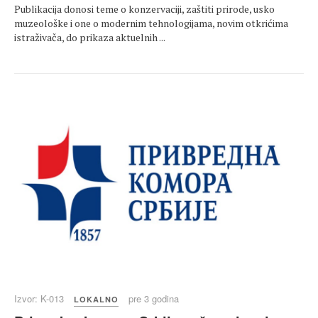
Publikacija donosi teme o konzervaciji, zaštiti prirode, usko
muzeološke i one o modernim tehnologijama, novim otkrićima
istraživača, do prikaza aktuelnih ...
Izvor: K-013
pre 3 godina
LOKALNO