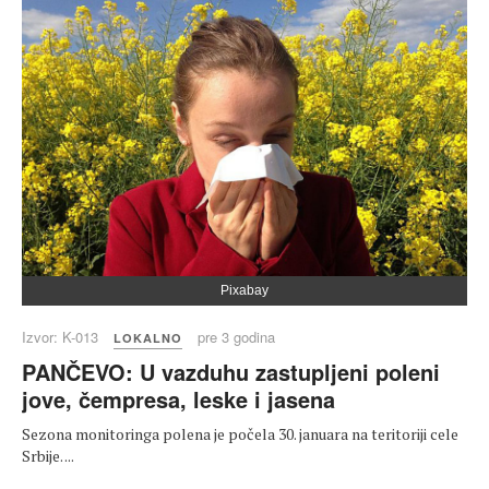
Pixabay
Izvor: K-013
pre 3 godina
LOKALNO
PANČEVO: U vazduhu zastupljeni poleni
jove, čempresa, leske i jasena
Sezona monitoringa polena je počela 30. januara na teritoriji cele
Srbije. ...