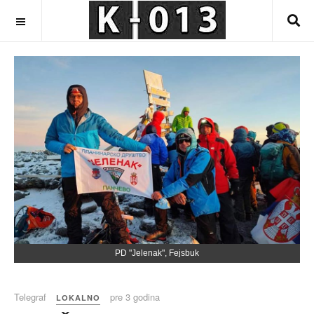
OFF CANVAS
PD "Jelenak", Fejsbuk
Telegraf
pre 3 godina
LOKALNO