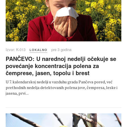
Izvor: K-013
pre 3 godina
LOKALNO
PANČEVO: U narednoj nedelji očekuje se
povećanje koncentracija polena za
čemprese, jasen, topolu i brest
U 7. kalendarskoj nedelji u vazduhu grada Pančeva pored, već
prethodnih nedelja detektovanih polena jove, čempresa, leske i
jasena, prvi ...