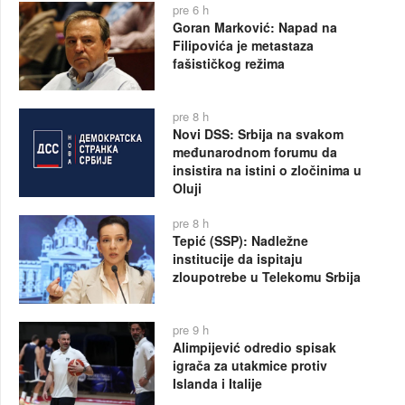
pre 6 h
Goran Marković: Napad na
Filipovića je metastaza
fašističkog režima
pre 8 h
Novi DSS: Srbija na svakom
međunarodnom forumu da
insistira na istini o zločinima u
Oluji
pre 8 h
Tepić (SSP): Nadležne
institucije da ispitaju
zloupotrebe u Telekomu Srbija
pre 9 h
Alimpijević odredio spisak
igrača za utakmice protiv
Islanda i Italije