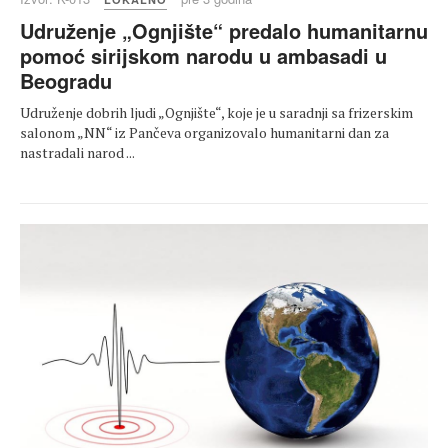
Udruženje „Ognjište“ predalo humanitarnu
pomoć sirijskom narodu u ambasadi u
Beogradu
Udruženje dobrih ljudi „Ognjište“, koje je u saradnji sa frizerskim
salonom „NN“ iz Pančeva organizovalo humanitarni dan za
nastradali narod ...