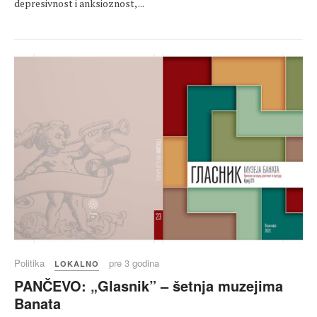
depresivnost i anksioznost, ...
Politika
pre 3 godina
LOKALNO
PANČEVO: „Glasnik” – šetnja muzejima
Banata