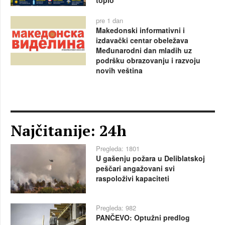
pre 1 dan
Makedonski informativni i
izdavački centar obeležava
Međunarodni dan mladih uz
podršku obrazovanju i razvoju
novih veština
Najčitanije: 24h
Pregleda: 1801
U gašenju požara u Deliblatskoj
peščari angažovani svi
raspoloživi kapaciteti
Pregleda: 982
PANČEVO: Optužni predlog