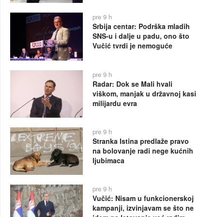
pre 9 h
Srbija centar: Podrška mladih
SNS-u i dalje u padu, ono što
Vučić tvrdi je nemoguće
pre 9 h
Radar: Dok se Mali hvali
viškom, manjak u državnoj kasi
milijardu evra
pre 9 h
Stranka Istina predlaže pravo
na bolovanje radi nege kućnih
ljubimaca
pre 9 h
Vučić: Nisam u funkcionerskoj
kampanji, izvinjavam se što ne