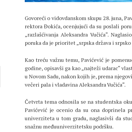
Govoreći o vidovdanskom skupu 28. juna, Pav
rektora Đokića, ocenjujući da su poslali poru
„razlašćivanja Aleksandra Vučića“. Naglasi
poruka da je prioritet „srpska država i srpsko
Kao treću važnu temu, Pavićević je pomenuo
godine, opisavši ga kao „najteži udarac“ vla
u Novom Sadu, nakon kojih je, prema njegovim
večeri pala i vladavina Aleksandra Vučića“.
Četvrta tema odnosila se na studentska oku
Pavićević je ocenio da su ona doprinela pr
univerziteta u tom gradu, naglasivši da stud
snažnu međuuniverzitetsku podršku.