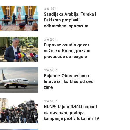
pre 19 h
Saudijska Arabija, Turska i
Pakistan potpisali
odbrambeni sporazum
pre 20 h
Pupovac osudio govor
mržnje u Kninu, pozvao
pravosuđe da reaguje
pre 20 h
Rajaner: Obustavljamo
letove iz i ka Nišu od ove
zime
pre 20 h
NUNS: U julu fizički napadi
na novinare, pretnje,
kampanje protiv lokalnih TV