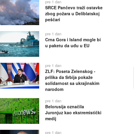
pre 1 dan
SRCE Pančevo traži ostavke
zbog požara u Deliblatskoj
peščari
pre 1 dan
Crna Gora i Island mogle bi
u paketu da uđu u EU
pre 1 dan
ZLF: Poseta Zelenskog -
prilika da Srbija pokaže
solidarnost sa ukrajinskim
narodom
pre 1 dan
Belorusija označila
Juronjuz kao ekstremistički
medij
pre 1 dan