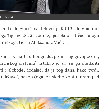
oto: K-013
erski dnevnik“ na televiziji K-013, dr Vladimir
događaje iz 2025. godine, posebno ističući ulogu
litičkog uticaja Aleksandra Vučića.
držan 15. marta u Beogradu, prema njegovoj oceni,
rtijskog sistema“. Istakao je da su ga studenti
i i slobode, dodajući da je tog dana, kako tvrdi,
elu države“, nakon čega je usledio kontinuirani pad