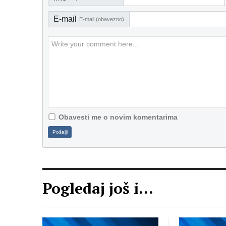
E-mail
E-mail (obavezno)
Obavesti me o novim komentarima
Pošalji
Pogledaj još i...