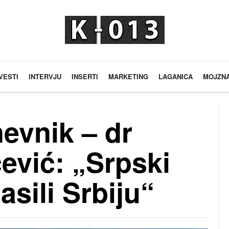
VESTI
INTERVJU
INSERTI
MARKETING
LAGANICA
MOJZN
evnik – dr
ević: „Srpski
asili Srbiju“