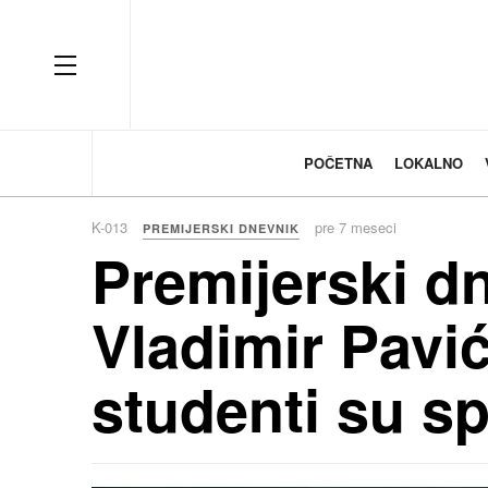
OFF CANVAS
POČETNA
LOKALNO
K-013
pre 7 meseci
PREMIJERSKI DNEVNIK
Premijerski dn
Vladimir Pavić
studenti su sp