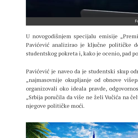
F
U novogodišnjem specijalu emisije „Premij
Pavićević analizirao je ključne političke 
studentskog pokreta i, kako je ocenio, pad po
Pavićević je naveo da je studentski skup o
„najmasovnije okupljanje od obnove višepa
organizovali oko ideala pravde, odgovornost
„Srbija poručila da više ne želi Vučića na č
njegove političke moći.