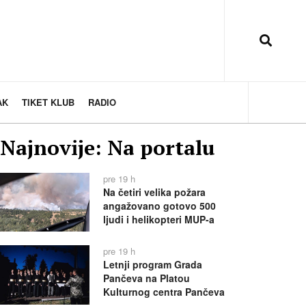
AK
TIKET KLUB
RADIO
Najnovije: Na portalu
pre 19 h
Na četiri velika požara
angažovano gotovo 500
ljudi i helikopteri MUP-a
pre 19 h
Letnji program Grada
Pančeva na Platou
Kulturnog centra Pančeva