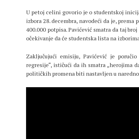
U petoj celini govorio je o studentskoj inic
izbora 28. decembra, navodeći da je, prema
400.000 potpisa. Pavićević smatra da taj broj
očekivanje da će studentska lista na izborima
Zaključujući emisiju, Pavićević je poručio
regresije“, ističući da ih smatra „herojima 
političkih promena biti nastavljen u naredn