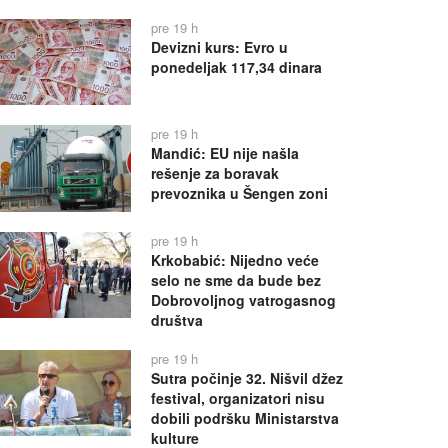
pre 19 h
Devizni kurs: Evro u
ponedeljak 117,34 dinara
pre 19 h
Mandić: EU nije našla
rešenje za boravak
prevoznika u Šengen zoni
pre 19 h
Krkobabić: Nijedno veće
selo ne sme da bude bez
Dobrovoljnog vatrogasnog
društva
pre 19 h
Sutra počinje 32. Nišvil džez
festival, organizatori nisu
dobili podršku Ministarstva
kulture