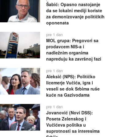
Šabić: Opasno nastojanje
da se lokalni mediji koriste
za demonizovanje političkih
oponenata
pre 1 dan
MOL grupa: Pregovori sa
prodavcem NIS-a i
nadležnim organima
napreduju ka završnoj fazi
pre 1 dan
Aleksić (NPS): Političko
licemerje Vučića, igra i
veseli se dok Srbima ruše
kuće na Gazivodama
pre 1 dan
Jovanović (Novi DSS):
Poseta Zelenskog i
Vučićeva politika u
suprotnosti sa interesima