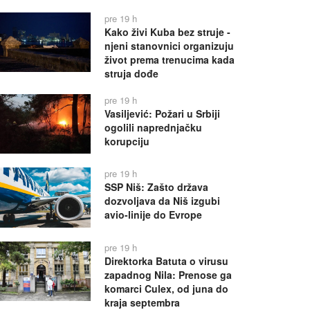
pre 19 h
Kako živi Kuba bez struje -
njeni stanovnici organizuju
život prema trenucima kada
struja dođe
pre 19 h
Vasiljević: Požari u Srbiji
ogolili naprednjačku
korupciju
pre 19 h
SSP Niš: Zašto država
dozvoljava da Niš izgubi
avio-linije do Evrope
pre 19 h
Direktorka Batuta o virusu
zapadnog Nila: Prenose ga
komarci Culex, od juna do
kraja septembra