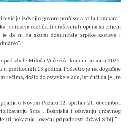
ićević je izdvojio govore profesora Mila Lompara i
ku jedinstva različitih društvenih opcija sa ciljem
o je da su na skupu dominirale srpske zastave i
 društvo“.
 pad vlade Miloša Vučevića krajem januara 2025.
sti u prethodnih 13 godina. Podsetio je na događaje
 rečima, došlo do ostavke vlade, ističući da je „te
pljanja u Novom Pazaru 12. aprila i 21. decembra.
ibližavanju Srba i Bošnjaka i očuvanju državnog
enti pokazuju „osećaj pripadnosti državi Srbiji“ i