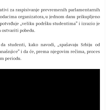
ijativi za raspisivanje prevremenih parlamentarnih
 podacima organizatora, u jednom danu prikupljeno
 potvrđuje „veliku podršku studentima“ i izrazio je
 ostvariti pobedu.
 da studenti, kako navodi, „spašavaju Srbiju od
današnjice“ i da će, prema njegovim rečima, proces
om periodu.