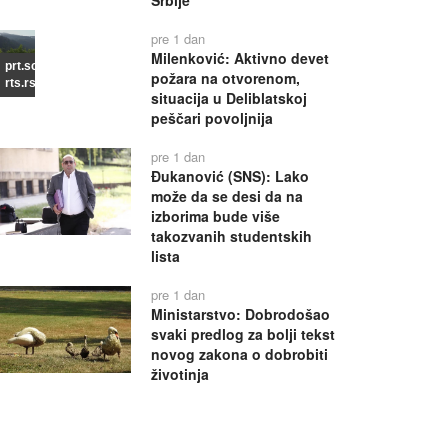
Srbije
pre 1 dan
Milenković: Aktivno devet
prt.scr
požara na otvorenom,
rts.rs
situacija u Deliblatskoj
peščari povoljnija
pre 1 dan
Đukanović (SNS): Lako
može da se desi da na
izborima bude više
takozvanih studentskih
lista
pre 1 dan
Ministarstvo: Dobrodošao
svaki predlog za bolji tekst
novog zakona o dobrobiti
životinja