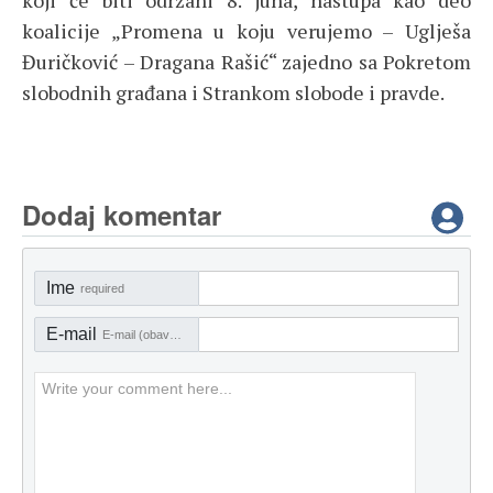
koalicije „Promena u koju verujemo – Uglješa
Đuričković – Dragana Rašić“ zajedno sa Pokretom
slobodnih građana i Strankom slobode i pravde.
Dodaj komentar
Ime
required
E-mail
E-mail (obavezno)