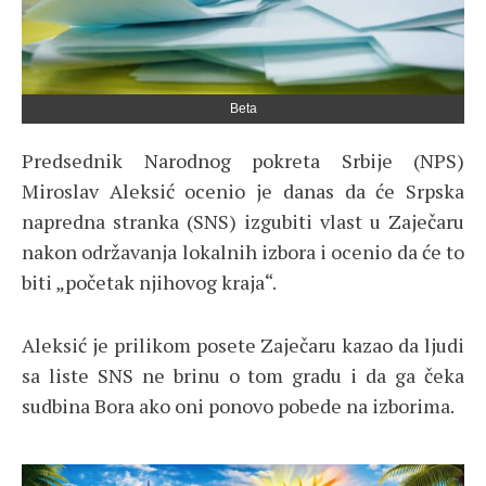
Beta
Predsednik Narodnog pokreta Srbije (NPS)
Miroslav Aleksić ocenio je danas da će Srpska
napredna stranka (SNS) izgubiti vlast u Zaječaru
nakon održavanja lokalnih izbora i ocenio da će to
biti „početak njihovog kraja“.
Aleksić je prilikom posete Zaječaru kazao da ljudi
sa liste SNS ne brinu o tom gradu i da ga čeka
sudbina Bora ako oni ponovo pobede na izborima.