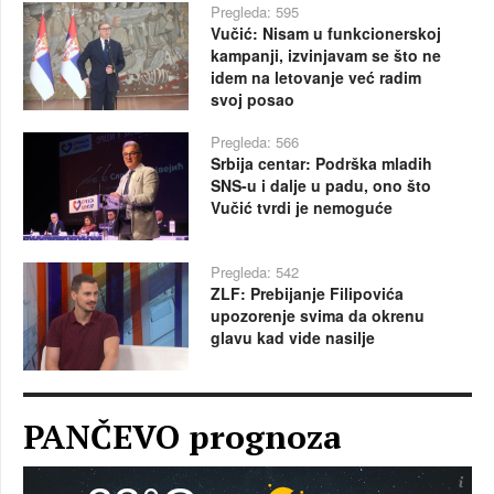
Pregleda: 595
Vučić: Nisam u funkcionerskoj
kampanji, izvinjavam se što ne
idem na letovanje već radim
svoj posao
Pregleda: 566
Srbija centar: Podrška mladih
SNS-u i dalje u padu, ono što
Vučić tvrdi je nemoguće
Pregleda: 542
ZLF: Prebijanje Filipovića
upozorenje svima da okrenu
glavu kad vide nasilje
PANČEVO prognoza