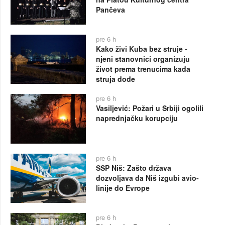
Pančeva
pre 6 h
Kako živi Kuba bez struje -
njeni stanovnici organizuju
život prema trenucima kada
struja dođe
pre 6 h
Vasiljević: Požari u Srbiji ogolili
naprednjačku korupciju
pre 6 h
SSP Niš: Zašto država
dozvoljava da Niš izgubi avio-
linije do Evrope
pre 6 h