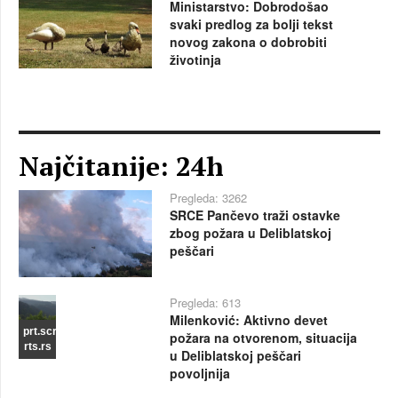
Ministarstvo: Dobrodošao
svaki predlog za bolji tekst
novog zakona o dobrobiti
životinja
Najčitanije: 24h
Pregleda: 3262
SRCE Pančevo traži ostavke
zbog požara u Deliblatskoj
peščari
Pregleda: 613
Milenković: Aktivno devet
prt.scr
požara na otvorenom, situacija
rts.rs
u Deliblatskoj peščari
povoljnija