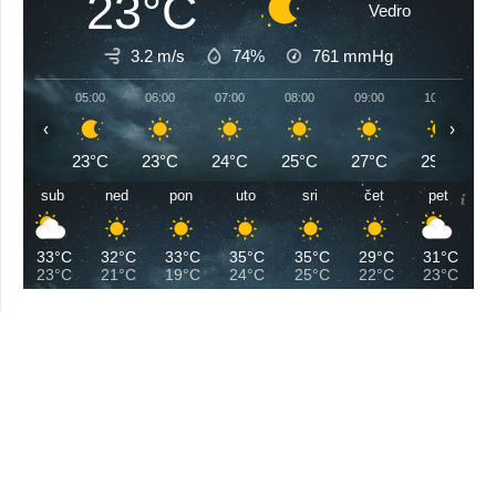
23°C
Vedro
3.2 m/s
74%
761
mmHg
05:00
06:00
07:00
08:00
09:00
10:00
‹
›
23°C
23°C
24°C
25°C
27°C
29°C
sub
ned
pon
uto
sri
čet
pet
33°C
32°C
33°C
35°C
35°C
29°C
31°C
23°C
21°C
19°C
24°C
25°C
22°C
23°C