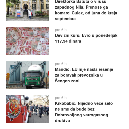
Direktorka Batuta o virusu
zapadnog Nila: Prenose ga
komarci Culex, od juna do kraja
septembra
pre 6 h
Devizni kurs: Evro u ponedeljak
117,34 dinara
pre 6 h
Mandić: EU nije našla rešenje
za boravak prevoznika u
Šengen zoni
pre 6 h
Krkobabić: Nijedno veće selo
ne sme da bude bez
Dobrovoljnog vatrogasnog
društva