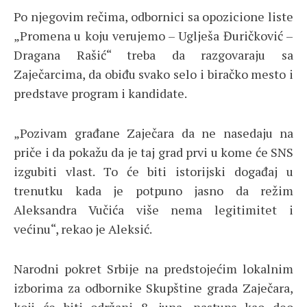
Po njegovim rečima, odbornici sa opozicione liste
„Promena u koju verujemo – Uglješa Đuričković –
Dragana Rašić“ treba da razgovaraju sa
Zaječarcima, da obiđu svako selo i biračko mesto i
predstave program i kandidate.
„Pozivam građane Zaječara da ne nasedaju na
priče i da pokažu da je taj grad prvi u kome će SNS
izgubiti vlast. To će biti istorijski događaj u
trenutku kada je potpuno jasno da režim
Aleksandra Vučića više nema legitimitet i
većinu“, rekao je Aleksić.
Narodni pokret Srbije na predstojećim lokalnim
izborima za odbornike Skupštine grada Zaječara,
koji će biti održani 8. juna, nastupa kao deo