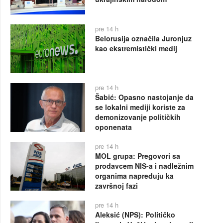
pre 14 h
Belorusija označila Juronjuz
kao ekstremistički medij
pre 14 h
Šabić: Opasno nastojanje da
se lokalni mediji koriste za
demonizovanje političkih
oponenata
pre 14 h
MOL grupa: Pregovori sa
prodavcem NIS-a i nadležnim
organima napreduju ka
završnoj fazi
pre 14 h
Aleksić (NPS): Političko