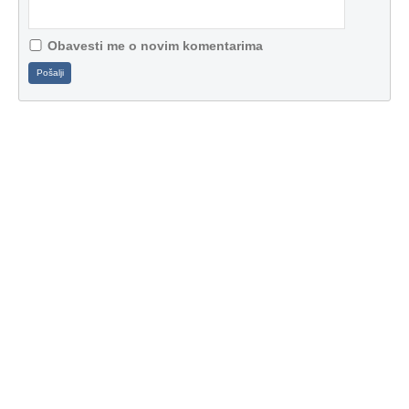
Obavesti me o novim komentarima
Pošalji