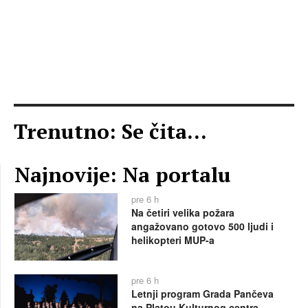
Trenutno: Se čita...
Najnovije: Na portalu
pre 6 h
Na četiri velika požara
angažovano gotovo 500 ljudi i
helikopteri MUP-a
pre 6 h
Letnji program Grada Pančeva
na Platou Kulturnog centra