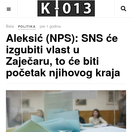
OFF CANVAS
Beta
pre 1 godina
POLITIKA
Aleksić (NPS): SNS će
izgubiti vlast u
Zaječaru, to će biti
početak njihovog kraja