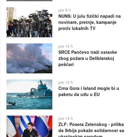
pre 6 h
NUNS: U julu fizički napadi na
novinare, pretnje, kampanje
protiv lokalnih TV
pre 14 h
SRCE Pančevo traži ostavke
zbog požara u Deliblatskoj
peščari
pre 14 h
Crna Gora i Island mogle bi u
paketu da uđu u EU
pre 14 h
ZLF: Poseta Zelenskog - prilika
da Srbija pokaže solidarnost sa
ukrajinskim narodom