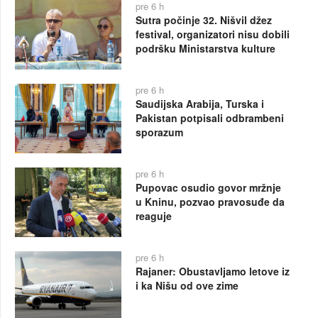
pre 6 h
Sutra počinje 32. Nišvil džez
festival, organizatori nisu dobili
podršku Ministarstva kulture
pre 6 h
Saudijska Arabija, Turska i
Pakistan potpisali odbrambeni
sporazum
pre 6 h
Pupovac osudio govor mržnje
u Kninu, pozvao pravosuđe da
reaguje
pre 6 h
Rajaner: Obustavljamo letove iz
i ka Nišu od ove zime