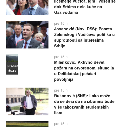
licemerje Vučića, igra i veseli se
dok Srbima ruše kuće na
Gazivodama
pre 15 h
Jovanović (Novi DSS): Poseta
Zelenskog i Vučićeva politika u
suprotnosti sa interesima
Srbije
pre 15 h
Milenković: Aktivno devet
prt.scr
požara na otvorenom, situacija
rts.rs
u Deliblatskoj peščari
povoljnija
pre 15 h
Đukanović (SNS): Lako može
da se desi da na izborima bude
više takozvanih studentskih
lista
pre 15 h