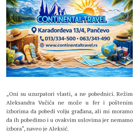
„Oni su uzurpatori vlasti, a ne pobednici. Režim
Aleksandra Vučića ne može u fer i poštenim
izborima da pobedi volju građana, ali mi moramo
da ih pobedimo i u ovakvim uslovima jer nemamo
izbora“, naveo je Aleksić.