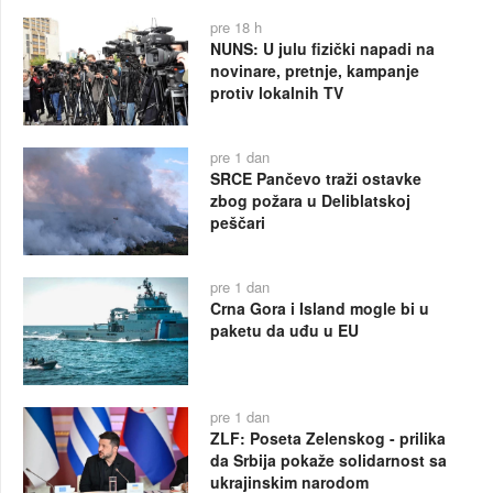
pre 18 h
NUNS: U julu fizički napadi na
novinare, pretnje, kampanje
protiv lokalnih TV
pre 1 dan
SRCE Pančevo traži ostavke
zbog požara u Deliblatskoj
peščari
pre 1 dan
Crna Gora i Island mogle bi u
paketu da uđu u EU
pre 1 dan
ZLF: Poseta Zelenskog - prilika
da Srbija pokaže solidarnost sa
ukrajinskim narodom