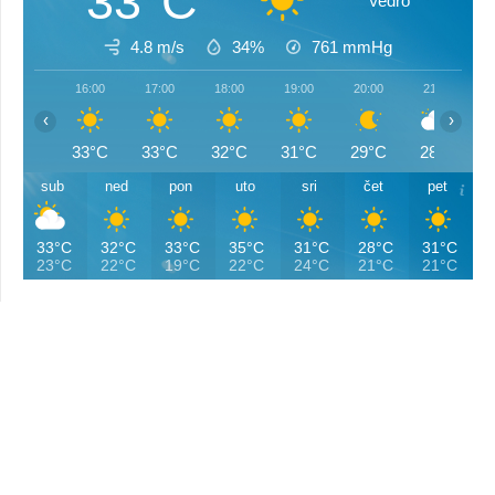
33°C
Vedro
4.8 m/s
34%
761
mmHg
16:00
17:00
18:00
19:00
20:00
21:00
‹
›
33°C
33°C
32°C
31°C
29°C
28°C
sub
ned
pon
uto
sri
čet
pet
33°C
32°C
33°C
35°C
31°C
28°C
31°C
23°C
22°C
19°C
22°C
24°C
21°C
21°C