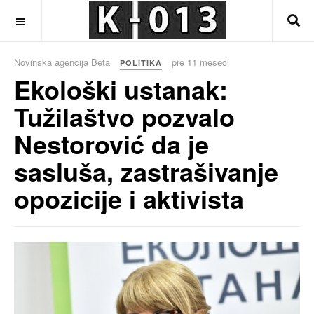
OFF CANVAS
Novinska agencija Beta
pre 11 meseci
POLITIKA
Ekološki ustanak:
Tužilaštvo pozvalo
Nestorović da je
sasluša, zastrašivanje
opozicije i aktivista