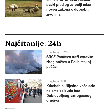
svaki predlog za bolji tekst
novog zakona o dobrobiti
životinja
Najčitanije: 24h
Pregleda: 4323
SRCE Pančevo traži ostavke
zbog požara u Deliblatskoj
peščari
Pregleda: 868
Krkobabić: Nijedno veće selo
ne sme da bude bez
Dobrovoljnog vatrogasnog
društva