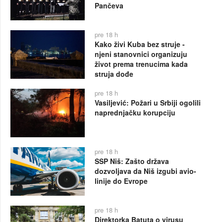
Pančeva
pre 18 h
Kako živi Kuba bez struje -
njeni stanovnici organizuju
život prema trenucima kada
struja dođe
pre 18 h
Vasiljević: Požari u Srbiji ogolili
naprednjačku korupciju
pre 18 h
SSP Niš: Zašto država
dozvoljava da Niš izgubi avio-
linije do Evrope
pre 18 h
Direktorka Batuta o virusu