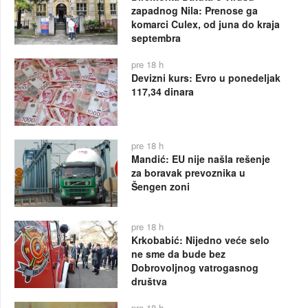
zapadnog Nila: Prenose ga
komarci Culex, od juna do kraja
septembra
pre 18 h
Devizni kurs: Evro u ponedeljak
117,34 dinara
pre 18 h
Mandić: EU nije našla rešenje
za boravak prevoznika u
Šengen zoni
pre 18 h
Krkobabić: Nijedno veće selo
ne sme da bude bez
Dobrovoljnog vatrogasnog
društva
pre 18 h