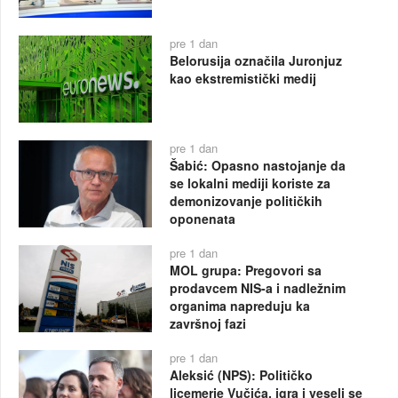
pre 1 dan
Belorusija označila Juronjuz
kao ekstremistički medij
pre 1 dan
Šabić: Opasno nastojanje da
se lokalni mediji koriste za
demonizovanje političkih
oponenata
pre 1 dan
MOL grupa: Pregovori sa
prodavcem NIS-a i nadležnim
organima napreduju ka
završnoj fazi
pre 1 dan
Aleksić (NPS): Političko
licemerje Vučića, igra i veseli se