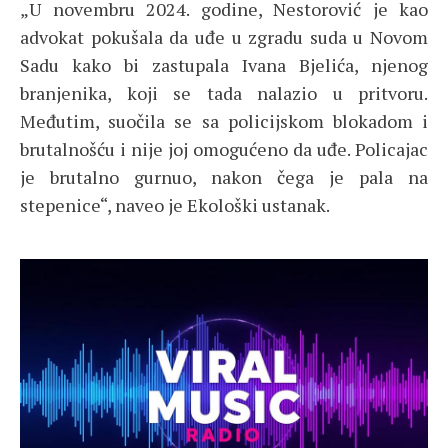
„U novembru 2024. godine, Nestorović je kao
advokat pokušala da uđe u zgradu suda u Novom
Sadu kako bi zastupala Ivana Bjelića, njenog
branjenika, koji se tada nalazio u pritvoru.
Međutim, suočila se sa policijskom blokadom i
brutalnošću i nije joj omogućeno da uđe. Policajac
je brutalno gurnuo, nakon čega je pala na
stepenice“, naveo je Ekološki ustanak.