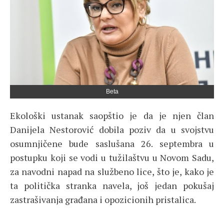
Beta
Ekološki ustanak saopštio je da je njen član
Danijela Nestorović dobila poziv da u svojstvu
osumnjičene bude saslušana 26. septembra u
postupku koji se vodi u tužilaštvu u Novom Sadu,
za navodni napad na službeno lice, što je, kako je
ta politička stranka navela, još jedan pokušaj
zastrašivanja građana i opozicionih pristalica.