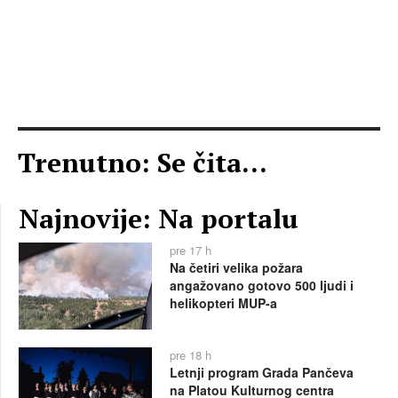
Trenutno: Se čita...
Najnovije: Na portalu
pre 17 h
Na četiri velika požara
angažovano gotovo 500 ljudi i
helikopteri MUP-a
pre 18 h
Letnji program Grada Pančeva
na Platou Kulturnog centra