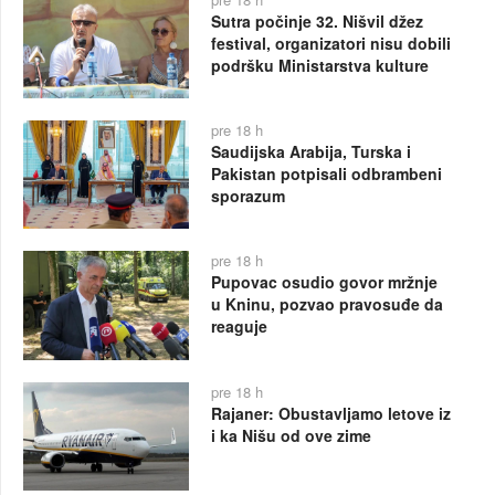
Sutra počinje 32. Nišvil džez
festival, organizatori nisu dobili
podršku Ministarstva kulture
pre 18 h
Saudijska Arabija, Turska i
Pakistan potpisali odbrambeni
sporazum
pre 18 h
Pupovac osudio govor mržnje
u Kninu, pozvao pravosuđe da
reaguje
pre 18 h
Rajaner: Obustavljamo letove iz
i ka Nišu od ove zime