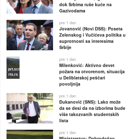
dok Srbima ruše kuće na
Gazivodama
pre 1 dan
Jovanović (Novi DSS): Poseta
Zelenskog i Vučićeva politika u
suprotnosti sa interesima
Srbije
pre 1 dan
Milenković: Aktivno devet
prt.scr
požara na otvorenom, situacija
rts.rs
u Deliblatskoj peščari
povoljnija
pre 1 dan
Đukanović (SNS): Lako može
da se desi da na izborima bude
više takozvanih studentskih
lista
pre 1 dan
Ministarstvo: Dobrodošao