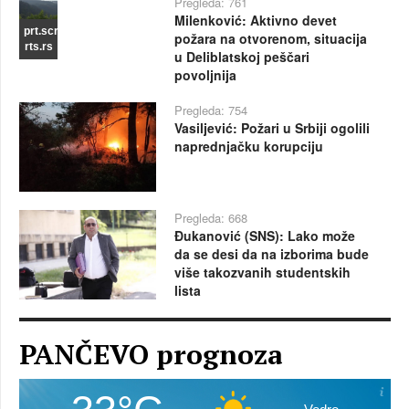
Pregleda: 761
Milenković: Aktivno devet
prt.scr
požara na otvorenom, situacija
rts.rs
u Deliblatskoj peščari
povoljnija
Pregleda: 754
Vasiljević: Požari u Srbiji ogolili
naprednjačku korupciju
Pregleda: 668
Đukanović (SNS): Lako može
da se desi da na izborima bude
više takozvanih studentskih
lista
PANČEVO prognoza