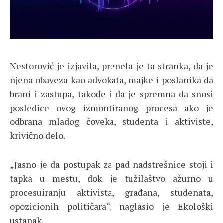
Nestorović je izjavila, prenela je ta stranka, da je
njena obaveza kao advokata, majke i poslanika da
brani i zastupa, takođe i da je spremna da snosi
posledice ovog izmontiranog procesa ako je
odbrana mladog čoveka, studenta i aktiviste,
krivično delo.
„Jasno je da postupak za pad nadstrešnice stoji i
tapka u mestu, dok je tužilaštvo ažurno u
procesuiranju aktivista, građana, studenata,
opozicionih političara“, naglasio je Ekološki
ustanak.