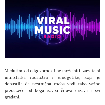
Međutim, od odgovornosti ne može biti izuzeta ni
ministarka rudarstva i energetike, koja je
dopustila da nestručna osoba vodi tako važno
preduzeće od koga zavisi čitava država i svi
građani.