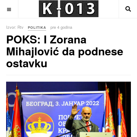
OFF CANVAS
Izvor: Rtv
pre 4 godina
POLITIKA
POKS: I Zorana
Mihajlović da podnese
ostavku