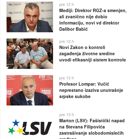
pre 12 h
Mediji: Direktor RGZ-a smenjen,
ali zvanično nije dobio
informaciju, novi vd direktor
Dalibor Babić
pre 12 h
Novi Zakon o kontroli
zagađenja životne sredine
uvodi efikasniji sistem kontrole
pre 13 h
Profesor Lompar: Vučić
neprestano izaziva unutrašnje
srpske sukobe
pre 13 h
Marton (LSV): Fašistički napad
na Stevana Filipovića
zastrašivanje slobodomislećih
građana