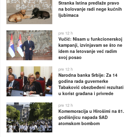
Stranka Istina predlaže pravo
na bolovanje radi nege kućnih
ljubimaca
pre 12 h
Vučić: Nisam u funkcionerskoj
kampanji, izvinjavam se što ne
idem na letovanje već radim
svoj posao
pre 12 h
Narodna banka Srbije: Za 14
godina rada guvernerke
Tabaković obezbeđeni rezultati
u korist građana i privrede
pre 12 h
Komemoracija u Hirošimi na 81.
godišnjicu napada SAD
atomskom bombom