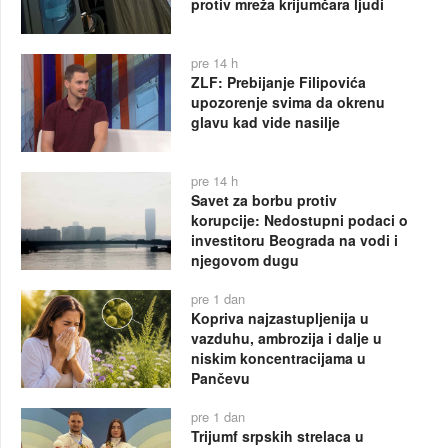
protiv mreža krijumčara ljudi
pre 14 h
ZLF: Prebijanje Filipovića
upozorenje svima da okrenu
glavu kad vide nasilje
pre 14 h
Savet za borbu protiv
korupcije: Nedostupni podaci o
investitoru Beograda na vodi i
njegovom dugu
pre 1 dan
Kopriva najzastupljenija u
vazduhu, ambrozija i dalje u
niskim koncentracijama u
Pančevu
pre 1 dan
Trijumf srpskih strelaca u