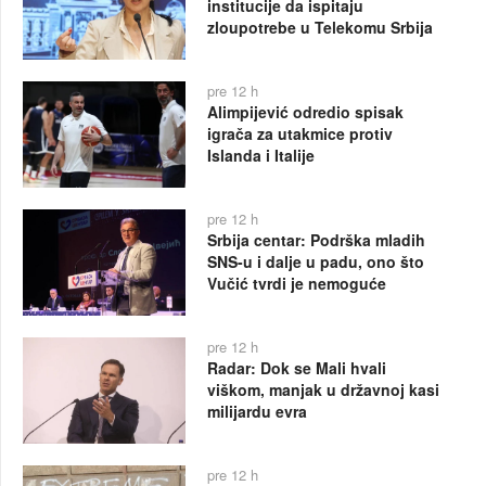
institucije da ispitaju
zloupotrebe u Telekomu Srbija
pre 12 h
Alimpijević odredio spisak
igrača za utakmice protiv
Islanda i Italije
pre 12 h
Srbija centar: Podrška mladih
SNS-u i dalje u padu, ono što
Vučić tvrdi je nemoguće
pre 12 h
Radar: Dok se Mali hvali
viškom, manjak u državnoj kasi
milijardu evra
pre 12 h