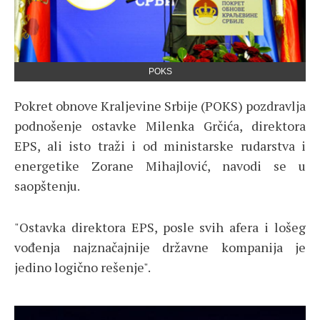
POKS
Pokret obnove Kraljevine Srbije (POKS) pozdravlja
podnošenje ostavke Milenka Grčića, direktora
EPS, ali isto traži i od ministarske rudarstva i
energetike Zorane Mihajlović, navodi se u
saopštenju.
"Ostavka direktora EPS, posle svih afera i lošeg
vođenja najznačajnije državne kompanija je
jedino logično rešenje".