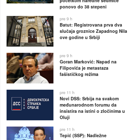
početkom naredne sedmice
ponovo do 38 stepeni
pre 9 h
Batut: Registrovana prva dva
slučaja groznice Zapadnog Nila
ove godine u Srbiji
pre 9 h
Goran Marković: Napad na
Filipovića je metastaza
fašističkog režima
pre 11 h
Novi DSS: Srbija na svakom
međunarodnom forumu da
insistira na istini o zločinima u
Oluji
pre 11 h
Tepić (SSP): Nadležne