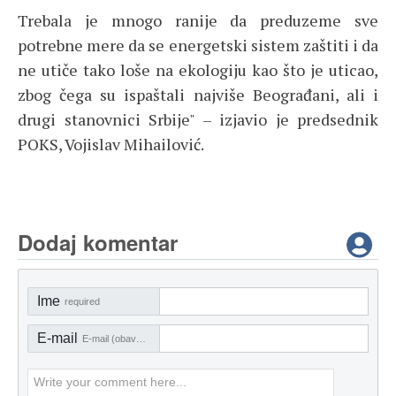
Trebala je mnogo ranije da preduzeme sve
potrebne mere da se energetski sistem zaštiti i da
ne utiče tako loše na ekologiju kao što je uticao,
zbog čega su ispaštali najviše Beograđani, ali i
drugi stanovnici Srbije" – izjavio je predsednik
POKS, Vojislav Mihailović.
Dodaj komentar
Ime
required
E-mail
E-mail (obavezno)