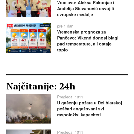
Vroclavu: Aleksa Rakonjac i
Anđelija Stevanović osvojili
evropske medalje
pre 1 dan
Vremenska prognoza za
Pančevo: Vikend donosi blagi
pad temperature, ali ostaje
toplo
Najčitanije: 24h
Pregleda: 1811
U gašenju požara u Deliblatskoj
peščari angažovani svi
raspoloživi kapaciteti
Pregleda: 1011