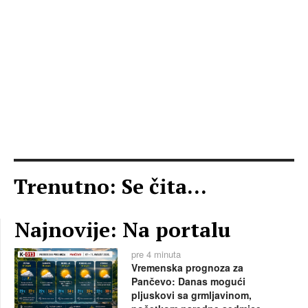
Trenutno: Se čita...
Najnovije: Na portalu
pre 4 minuta
Vremenska prognoza za
Pančevo: Danas mogući
pljuskovi sa grmljavinom,