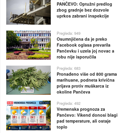
PANČEVO: Optužni predlog
zbog gradnje bez dozvole
uprkos zabrani inspekcije
Pregleda: 949
Osumnjičena da je preko
Facebook oglasa prevarila
Pančevku i uzela joj novac a
robu nije isporučila
Pregleda: 683
Pronađeno više od 800 grama
marihuane, podneta krivična
prijava protiv muškarca iz
okoline Pančeva
Pregleda: 492
Vremenska prognoza za
Pančevo: Vikend donosi blagi
pad temperature, ali ostaje
toplo