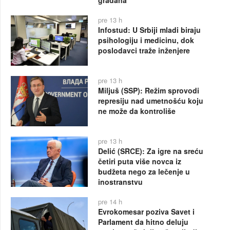
pre 13 h
Infostud: U Srbiji mladi biraju
psihologiju i medicinu, dok
poslodavci traže inženjere
pre 13 h
Miljuš (SSP): Režim sprovodi
represiju nad umetnošću koju
ne može da kontroliše
pre 13 h
Delić (SRCE): Za igre na sreću
četiri puta više novca iz
budžeta nego za lečenje u
inostranstvu
pre 14 h
Evrokomesar poziva Savet i
Parlament da hitno deluju