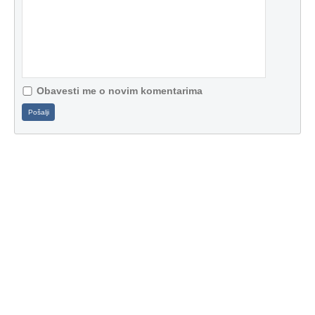
Obavesti me o novim komentarima
Pošalji