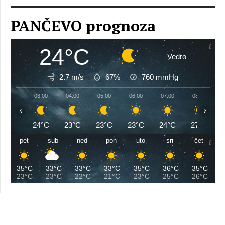
PANČEVO prognoza
24°C
Vedro
2.7 m/s
67%
760
mmHg
03:00
04:00
05:00
06:00
07:00
08:00
‹
›
24°C
23°C
23°C
23°C
24°C
27°C
pet
sub
ned
pon
uto
sri
čet
35°C
33°C
33°C
33°C
35°C
36°C
35°C
23°C
23°C
22°C
21°C
23°C
25°C
26°C