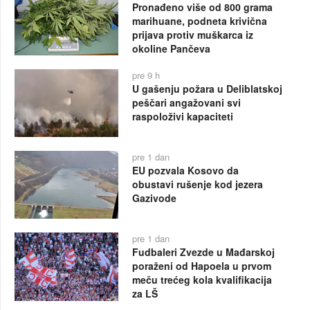
Pronađeno više od 800 grama
marihuane, podneta krivična
prijava protiv muškarca iz
okoline Pančeva
pre 9 h
U gašenju požara u Deliblatskoj
peščari angažovani svi
raspoloživi kapaciteti
pre 1 dan
EU pozvala Kosovo da
obustavi rušenje kod jezera
Gazivode
pre 1 dan
Fudbaleri Zvezde u Mađarskoj
poraženi od Hapoela u prvom
meču trećeg kola kvalifikacija
za LŠ