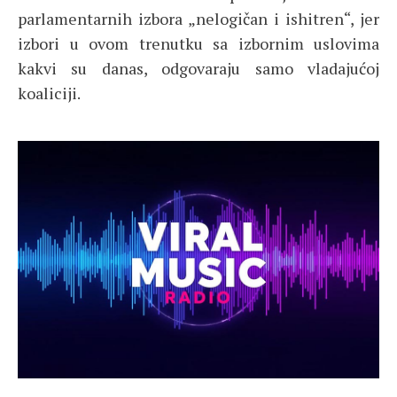
parlamentarnih izbora „nelogičan i ishitren“, jer
izbori u ovom trenutku sa izbornim uslovima
kakvi su danas, odgovaraju samo vladajućoj
koaliciji.