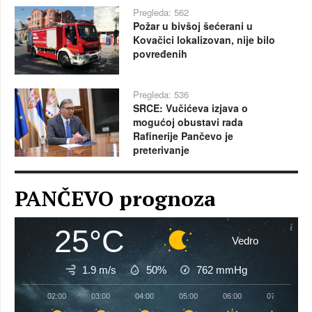
Pregleda: 562
Požar u bivšoj šećerani u
Kovačici lokalizovan, nije bilo
povređenih
Pregleda: 536
SRCE: Vučićeva izjava o
mogućoj obustavi rada
Rafinerije Pančevo je
preterivanje
PANČEVO prognoza
25°C
Vedro
1.9 m/s
50%
762
mmHg
02:00
03:00
04:00
05:00
06:00
07:00