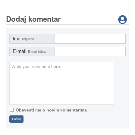
Dodaj komentar
Ime
required
E-mail
E-mail (obavezno)
Obavesti me o novim komentarima
Pošalji