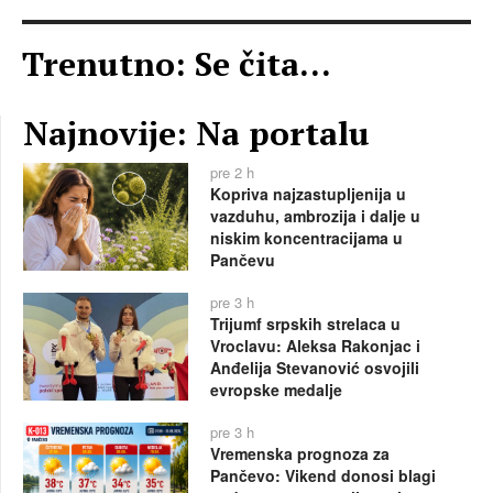
Trenutno: Se čita...
Najnovije: Na portalu
pre 2 h
Kopriva najzastupljenija u
vazduhu, ambrozija i dalje u
niskim koncentracijama u
Pančevu
pre 3 h
Trijumf srpskih strelaca u
Vroclavu: Aleksa Rakonjac i
Anđelija Stevanović osvojili
evropske medalje
pre 3 h
Vremenska prognoza za
Pančevo: Vikend donosi blagi