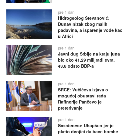
pre 1 dan
Hidrogeolog Stevanović:
Dunav nizak zbog malih
padavina, a isparenje vode kao
u Africi
pre 1 dan
Javni dug Srbije na kraju juna
bio oko 41,29 milijradi evra,
43,8 odsto BDP-a
pre 1 dan
SRCE: Vučićeva izjava o
mogućoj obustavi rada
Rafinerije Pančevo je
preterivanje
pre 1 dan
Smederevo: Uhapšen jer je
platio dvojici da bace bombe