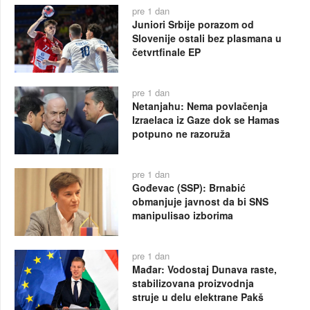
pre 1 dan
Juniori Srbije porazom od
Slovenije ostali bez plasmana u
četvrtfinale EP
pre 1 dan
Netanjahu: Nema povlačenja
Izraelaca iz Gaze dok se Hamas
potpuno ne razoruža
pre 1 dan
Gođevac (SSP): Brnabić
obmanjuje javnost da bi SNS
manipulisao izborima
pre 1 dan
Mađar: Vodostaj Dunava raste,
stabilizovana proizvodnja
struje u delu elektrane Pakš