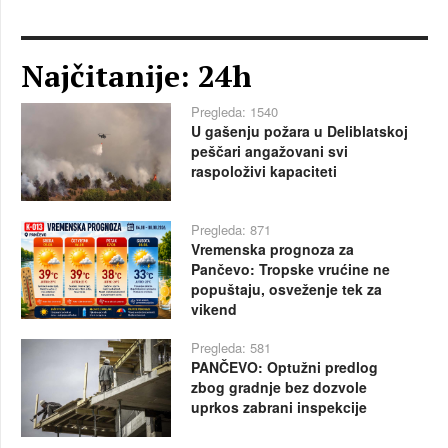
Najčitanije: 24h
Pregleda: 1540
U gašenju požara u Deliblatskoj
peščari angažovani svi
raspoloživi kapaciteti
Pregleda: 871
Vremenska prognoza za
Pančevo: Tropske vrućine ne
popuštaju, osveženje tek za
vikend
Pregleda: 581
PANČEVO: Optužni predlog
zbog gradnje bez dozvole
uprkos zabrani inspekcije