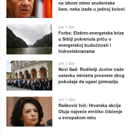
na izbore mimo studentske
liste, neka izađe u jednoj koloni
pre 1 dan
Forbs: Elektro-energetska kriza
u Srbiji pokrenula priču o
energetskoj budućnosti i
hidroelektranama
pre 1 dan
Novi Sad: Roditelji Jovine traže
ostavku ministra prosvete zbog
pokušaja da ugasi gimnaziju
pre 1 dan
Rašković Ivić: Hrvatska akcija
Oluja najveće etničko čišćenje
u evropskom miru