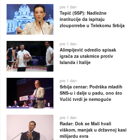
pre 1 dan
Tepić (SSP): Nadležne
institucije da ispitaju
zloupotrebe u Telekomu Srbija
pre 1 dan
Alimpijević odredio spisak
igrača za utakmice protiv
Islanda i Italije
pre 1 dan
Srbija centar: Podrška mladih
SNS-u i dalje u padu, ono što
Vučić tvrdi je nemoguće
pre 1 dan
Radar: Dok se Mali hvali
viškom, manjak u državnoj kasi
milijardu evra