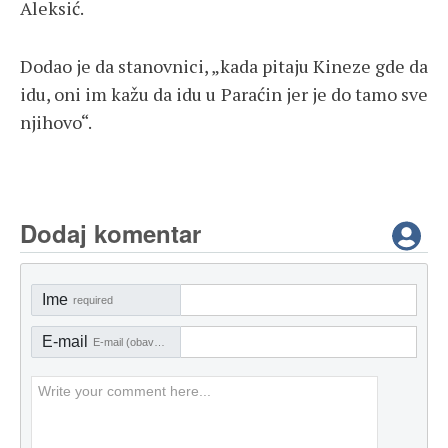
Aleksić.
Dodao je da stanovnici, „kada pitaju Kineze gde da
idu, oni im kažu da idu u Paraćin jer je do tamo sve
njihovo“.
Dodaj komentar
Ime
required
E-mail
E-mail (obavezno)