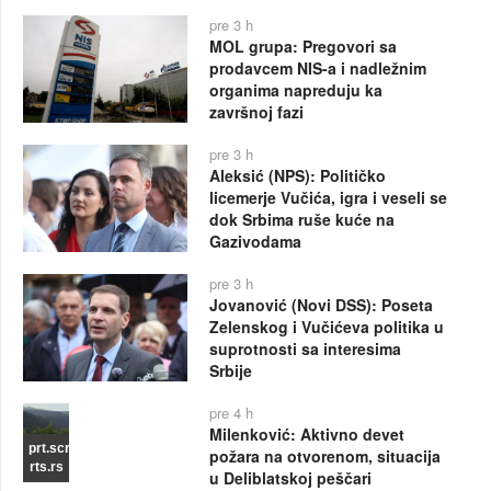
pre 3 h
MOL grupa: Pregovori sa
prodavcem NIS-a i nadležnim
organima napreduju ka
završnoj fazi
pre 3 h
Aleksić (NPS): Političko
licemerje Vučića, igra i veseli se
dok Srbima ruše kuće na
Gazivodama
pre 3 h
Jovanović (Novi DSS): Poseta
Zelenskog i Vučićeva politika u
suprotnosti sa interesima
Srbije
pre 4 h
Milenković: Aktivno devet
prt.scr
požara na otvorenom, situacija
rts.rs
u Deliblatskoj peščari