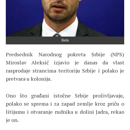
Beta
Predsednik Narodnog pokreta Srbije (NPS)
Miroslav Aleksić izjavio je danas da vlast
rasprodaje strancima teritoriju Srbije i polako je
pretvara u koloniju.
Ono što građani istočne Srbije proživljavaju,
polako se sprema i za zapad zemlje kroz priču o
litijumu i otvaranje rudnika u dolini Jadra, rekao
je on.