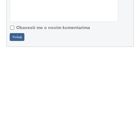
Obavesti me o novim komentarima
Pošalji