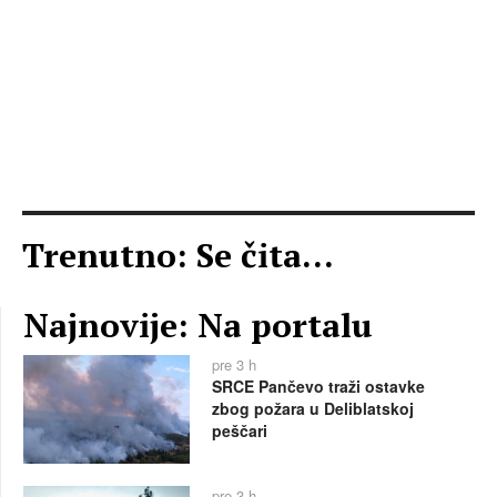
Trenutno: Se čita...
Najnovije: Na portalu
pre 3 h
SRCE Pančevo traži ostavke
zbog požara u Deliblatskoj
peščari
pre 3 h