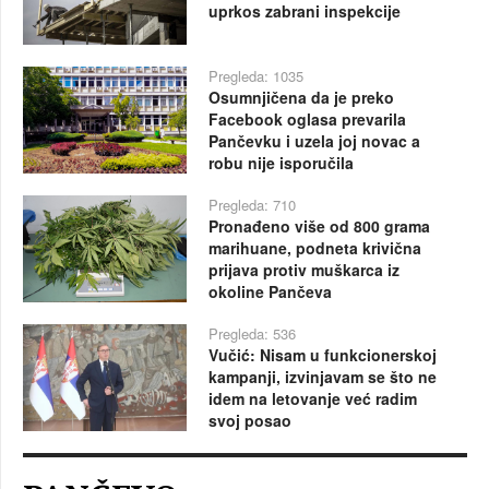
uprkos zabrani inspekcije
Pregleda: 1035
Osumnjičena da je preko
Facebook oglasa prevarila
Pančevku i uzela joj novac a
robu nije isporučila
Pregleda: 710
Pronađeno više od 800 grama
marihuane, podneta krivična
prijava protiv muškarca iz
okoline Pančeva
Pregleda: 536
Vučić: Nisam u funkcionerskoj
kampanji, izvinjavam se što ne
idem na letovanje već radim
svoj posao