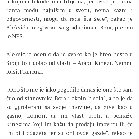
u kojima takođe ima litijuma, jer ovde je rudna
renta među najnižim u svetu, nema kazni i
odgovornosti, mogu da rade šta žele”, rekao je
Aleksić u razgovoru sa građanima u Boru, preneo
je NPS.
Aleksić je ocenio da je svako ko je hteo nešto u
Srbiji to i dobio od vlasti – Arapi, Kinezi, Nemci,
Rusi, Francuzi.
„Ono što me je jako pogodilo danas je ono što sam
čuo od stanovnika Bora i okolnih sela“, a to je da
su „proterani sa svoje imovine, da žive kao u
gasnoj komori, da im vlast preti, a pomaže
Kinezima koji im kažu da prodaju imovinu ili će
im biti oduzeta jer su oni ovde gazde“, rekao je