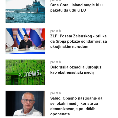
Crna Gora i Island mogle bi u
paketu da uđu u EU
pre 3 h
ZLF: Poseta Zelenskog - prilika
da Srbija pokaže solidarnost sa
ukrajinskim narodom
pre 3 h
Belorusija označila Juronjuz
kao ekstremistički medij
pre 3 h
Šabić: Opasno nastojanje da
se lokalni mediji koriste za
demonizovanje političkih
oponenata