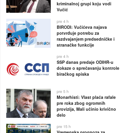
kriminalnoj grupi koju vodi
Vučić
pre 4 h
BIRODI: Vučićeva najava
potvrđuje potrebu za
razdvajanjem predsedničke i
stranačke funkcije
pre 4 h
SSP danas predaje ODIHR-u
dokaze o sprečavanju kontrole
biračkog spiska
pre 5 h
Monarhisti: Vlast plaća rafale
pre roka zbog ogromnih
provizija, Mali učinio krivično
delo
pre 15 h
Vremenska prognoza za