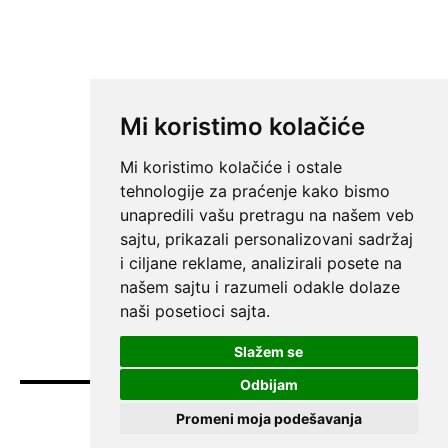
Mi koristimo kolačiće
Mi koristimo kolačiće i ostale
tehnologije za praćenje kako bismo
unapredili vašu pretragu na našem veb
sajtu, prikazali personalizovani sadržaj
i ciljane reklame, analizirali posete na
našem sajtu i razumeli odakle dolaze
naši posetioci sajta.
Slažem se
Odbijam
Promeni moja podešavanja