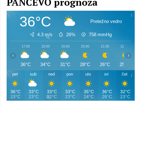
PANČEVO prognoza
36°C
Pretežno vedro
4.3 m/s
26%
758
mmHg
17:00
18:00
19:00
20:00
21:00
22:00
‹
›
36°C
34°C
31°C
28°C
26°C
25°C
pet
sub
ned
pon
uto
sri
čet
36°C
33°C
33°C
33°C
35°C
36°C
32°C
23°C
23°C
22°C
23°C
24°C
26°C
23°C