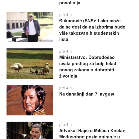
povoljnija
pre 4 h
Đukanović (SNS): Lako može
da se desi da na izborima bude
više takozvanih studentskih
lista
pre 4 h
Ministarstvo: Dobrodošao
svaki predlog za bolji tekst
novog zakona o dobrobiti
životinja
pre 4 h
Na današnji dan 7. avgust
pre 4 h
Advokat Rajić o Miliću i Kričku:
Međusobno pozicioniranje u