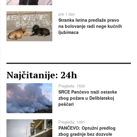
pre 1 dan
Stranka Istina predlaže pravo
na bolovanje radi nege kućnih
ljubimaca
Najčitanije: 24h
Pregleda: 1530
SRCE Pančevo traži ostavke
zbog požara u Deliblatskoj
peščari
Pregleda: 1091
PANČEVO: Optužni predlog
zbog gradnje bez dozvole