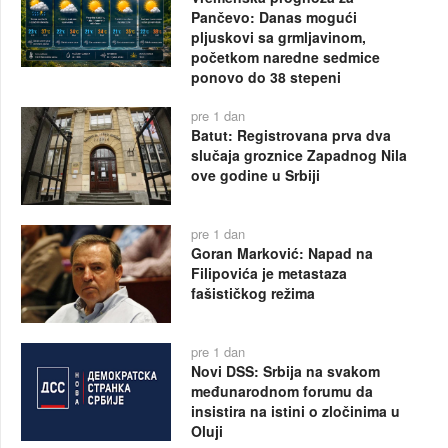
Pančevo: Danas mogući
pljuskovi sa grmljavinom,
početkom naredne sedmice
ponovo do 38 stepeni
pre 1 dan
Batut: Registrovana prva dva
slučaja groznice Zapadnog Nila
ove godine u Srbiji
pre 1 dan
Goran Marković: Napad na
Filipovića je metastaza
fašističkog režima
pre 1 dan
Novi DSS: Srbija na svakom
međunarodnom forumu da
insistira na istini o zločinima u
Oluji