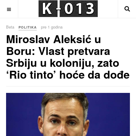
OFF CANVAS
Beta
pre 1 godina
POLITIKA
Miroslav Aleksić u
Boru: Vlast pretvara
Srbiju u koloniju, zato
‘Rio tinto’ hoće da dođe