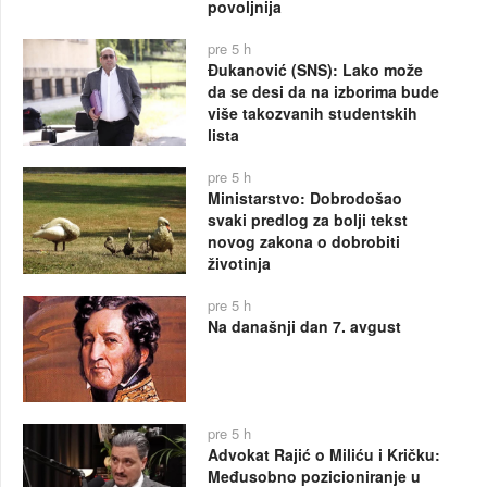
povoljnija
pre 5 h
Đukanović (SNS): Lako može
da se desi da na izborima bude
više takozvanih studentskih
lista
pre 5 h
Ministarstvo: Dobrodošao
svaki predlog za bolji tekst
novog zakona o dobrobiti
životinja
pre 5 h
Na današnji dan 7. avgust
pre 5 h
Advokat Rajić o Miliću i Kričku:
Međusobno pozicioniranje u