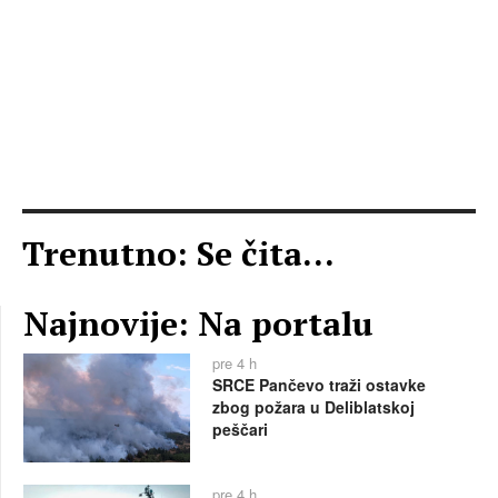
Trenutno: Se čita...
Najnovije: Na portalu
pre 4 h
SRCE Pančevo traži ostavke
zbog požara u Deliblatskoj
peščari
pre 4 h