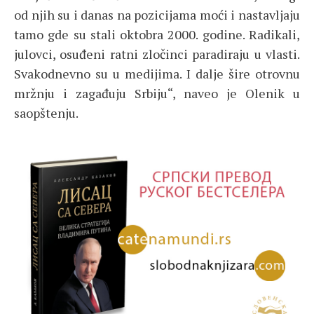
od njih su i danas na pozicijama moći i nastavljaju
tamo gde su stali oktobra 2000. godine. Radikali,
julovci, osuđeni ratni zločinci paradiraju u vlasti.
Svakodnevno su u medijima. I dalje šire otrovnu
mržnju i zagađuju Srbiju“, naveo je Olenik u
saopštenju.