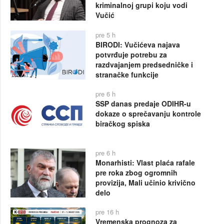
kriminalnoj grupi koju vodi
Vučić
pre 5 h
BIRODI: Vučićeva najava
potvrđuje potrebu za
razdvajanjem predsedničke i
stranačke funkcije
pre 6 h
SSP danas predaje ODIHR-u
dokaze o sprečavanju kontrole
biračkog spiska
pre 6 h
Monarhisti: Vlast plaća rafale
pre roka zbog ogromnih
provizija, Mali učinio krivično
delo
pre 16 h
Vremenska prognoza za