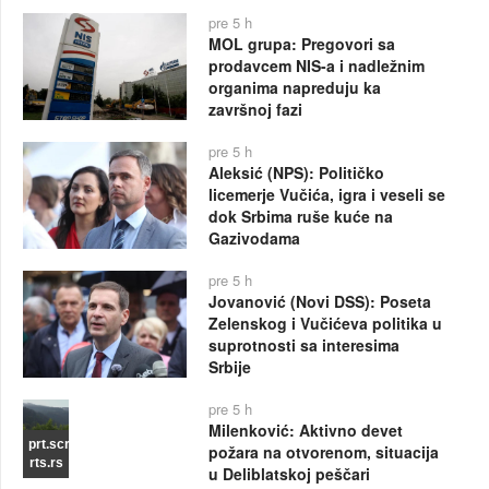
pre 5 h
MOL grupa: Pregovori sa
prodavcem NIS-a i nadležnim
organima napreduju ka
završnoj fazi
pre 5 h
Aleksić (NPS): Političko
licemerje Vučića, igra i veseli se
dok Srbima ruše kuće na
Gazivodama
pre 5 h
Jovanović (Novi DSS): Poseta
Zelenskog i Vučićeva politika u
suprotnosti sa interesima
Srbije
pre 5 h
Milenković: Aktivno devet
prt.scr
požara na otvorenom, situacija
rts.rs
u Deliblatskoj peščari