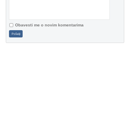
Obavesti me o novim komentarima
Pošalji