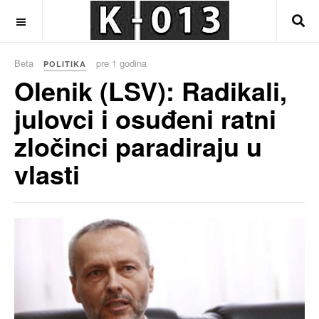
OFF CANVAS
Beta
pre 1 godina
POLITIKA
Olenik (LSV): Radikali,
julovci i osuđeni ratni
zločinci paradiraju u
vlasti