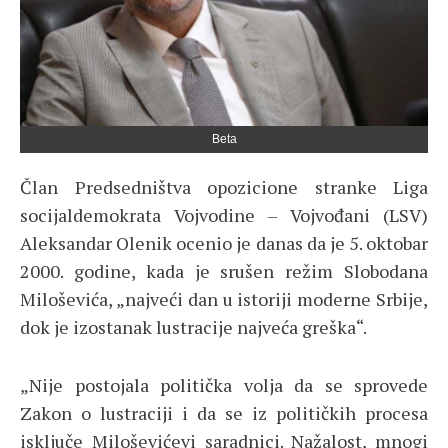
Beta
Član Predsedništva opozicione stranke Liga
socijaldemokrata Vojvodine – Vojvođani (LSV)
Aleksandar Olenik ocenio je danas da je 5. oktobar
2000. godine, kada je srušen režim Slobodana
Miloševića, „najveći dan u istoriji moderne Srbije,
dok je izostanak lustracije najveća greška“.
„Nije postojala politička volja da se sprovede
Zakon o lustraciji i da se iz političkih procesa
isključe Miloševićevi saradnici. Nažalost, mnogi