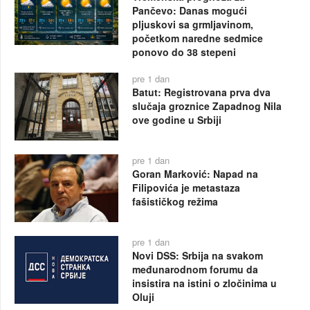
Pančevo: Danas mogući
pljuskovi sa grmljavinom,
početkom naredne sedmice
ponovo do 38 stepeni
pre 1 dan
Batut: Registrovana prva dva
slučaja groznice Zapadnog Nila
ove godine u Srbiji
pre 1 dan
Goran Marković: Napad na
Filipovića je metastaza
fašističkog režima
pre 1 dan
Novi DSS: Srbija na svakom
međunarodnom forumu da
insistira na istini o zločinima u
Oluji