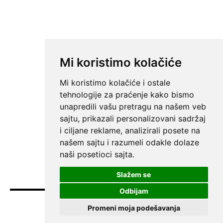
Mi koristimo kolačiće
Mi koristimo kolačiće i ostale
tehnologije za praćenje kako bismo
unapredili vašu pretragu na našem veb
sajtu, prikazali personalizovani sadržaj
i ciljane reklame, analizirali posete na
našem sajtu i razumeli odakle dolaze
naši posetioci sajta.
Slažem se
Odbijam
Promeni moja podešavanja