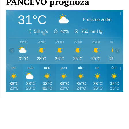
PANČEVO prognoza
31°C
Pretežno vedro
5.8 m/s
42%
759
mmHg
19:00
20:00
21:00
22:00
23:00
00:00
‹
›
31°C
28°C
26°C
25°C
25°C
25°C
pet
sub
ned
pon
uto
sri
čet
36°C
33°C
33°C
33°C
35°C
36°C
32°C
23°C
23°C
22°C
23°C
24°C
26°C
23°C