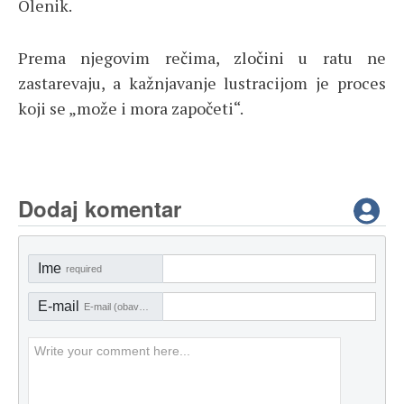
Olenik.
Prema njegovim rečima, zločini u ratu ne
zastarevaju, a kažnjavanje lustracijom je proces
koji se „može i mora započeti“.
Dodaj komentar
Ime
required
E-mail
E-mail (obavezno)