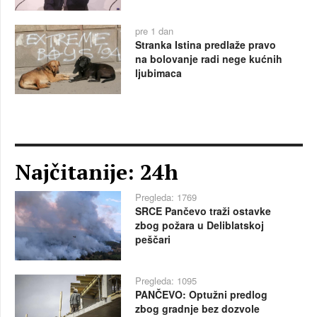
pre 1 dan
Stranka Istina predlaže pravo
na bolovanje radi nege kućnih
ljubimaca
Najčitanije: 24h
Pregleda: 1769
SRCE Pančevo traži ostavke
zbog požara u Deliblatskoj
peščari
Pregleda: 1095
PANČEVO: Optužni predlog
zbog gradnje bez dozvole