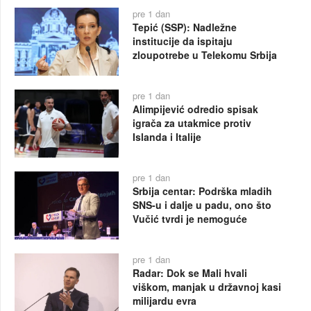
pre 1 dan
Tepić (SSP): Nadležne
institucije da ispitaju
zloupotrebe u Telekomu Srbija
pre 1 dan
Alimpijević odredio spisak
igrača za utakmice protiv
Islanda i Italije
pre 1 dan
Srbija centar: Podrška mladih
SNS-u i dalje u padu, ono što
Vučić tvrdi je nemoguće
pre 1 dan
Radar: Dok se Mali hvali
viškom, manjak u državnoj kasi
milijardu evra