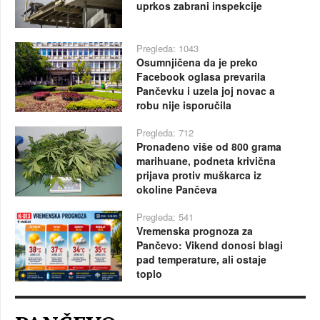
uprkos zabrani inspekcije
Pregleda: 1043
Osumnjičena da je preko
Facebook oglasa prevarila
Pančevku i uzela joj novac a
robu nije isporučila
Pregleda: 712
Pronađeno više od 800 grama
marihuane, podneta krivična
prijava protiv muškarca iz
okoline Pančeva
Pregleda: 541
Vremenska prognoza za
Pančevo: Vikend donosi blagi
pad temperature, ali ostaje
toplo