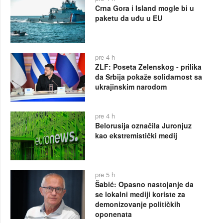
Crna Gora i Island mogle bi u
paketu da uđu u EU
pre 4 h
ZLF: Poseta Zelenskog - prilika
da Srbija pokaže solidarnost sa
ukrajinskim narodom
pre 4 h
Belorusija označila Juronjuz
kao ekstremistički medij
pre 5 h
Šabić: Opasno nastojanje da
se lokalni mediji koriste za
demonizovanje političkih
oponenata