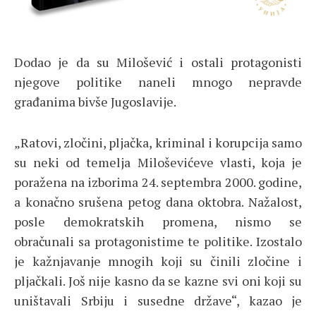
Dodao je da su Milošević i ostali protagonisti
njegove politike naneli mnogo nepravde
građanima bivše Jugoslavije.
„Ratovi, zločini, pljačka, kriminal i korupcija samo
su neki od temelja Miloševićeve vlasti, koja je
poražena na izborima 24. septembra 2000. godine,
a konačno srušena petog dana oktobra. Nažalost,
posle demokratskih promena, nismo se
obračunali sa protagonistime te politike. Izostalo
je kažnjavanje mnogih koji su činili zločine i
pljačkali. Još nije kasno da se kazne svi oni koji su
uništavali Srbiju i susedne države“, kazao je