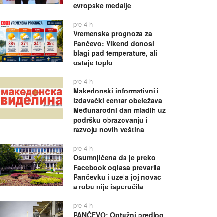
evropske medalje
pre 4 h
Vremenska prognoza za
Pančevo: Vikend donosi
blagi pad temperature, ali
ostaje toplo
pre 4 h
Makedonski informativni i
izdavački centar obeležava
Međunarodni dan mladih uz
podršku obrazovanju i
razvoju novih veština
pre 4 h
Osumnjičena da je preko
Facebook oglasa prevarila
Pančevku i uzela joj novac
a robu nije isporučila
pre 4 h
PANČEVO: Optužni predlog