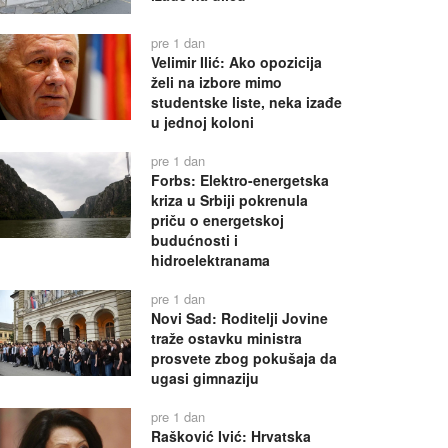
pre 1 dan
Velimir Ilić: Ako opozicija
želi na izbore mimo
studentske liste, neka izađe
u jednoj koloni
pre 1 dan
Forbs: Elektro-energetska
kriza u Srbiji pokrenula
priču o energetskoj
budućnosti i
hidroelektranama
pre 1 dan
Novi Sad: Roditelji Jovine
traže ostavku ministra
prosvete zbog pokušaja da
ugasi gimnaziju
pre 1 dan
Rašković Ivić: Hrvatska