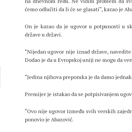
na dnevnom redu. Ne vidim problem da svi 
ćemo odlučiti da li će se glasati“, kazao je Ab
On je kazao da je ugovor u potpunosti u s
države u državi.
“Nijedan ugovor nije iznad države, navedite 
Dodao je da u Evropskoj uniji ne mogu da veru
“Jedina njihova preporuka je da damo jednaka
Premijer je istakao da se potpisivanjem ugo
“Ovo nije ugovor između svih verskih zajedni
ponovio je Abazović.