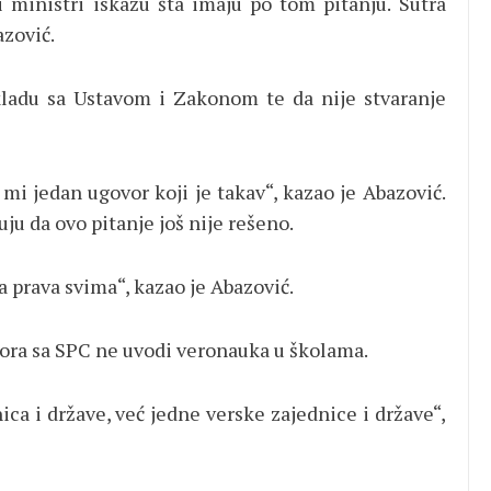
ministri iskažu šta imaju po tom pitanju. Sutra
azović.
kladu sa Ustavom i Zakonom te da nije stvaranje
mi jedan ugovor koji je takav“, kazao je Abazović.
ju da ovo pitanje još nije rešeno.
 prava svima“, kazao je Abazović.
vora sa SPC ne uvodi veronauka u školama.
ca i države, već jedne verske zajednice i države“,