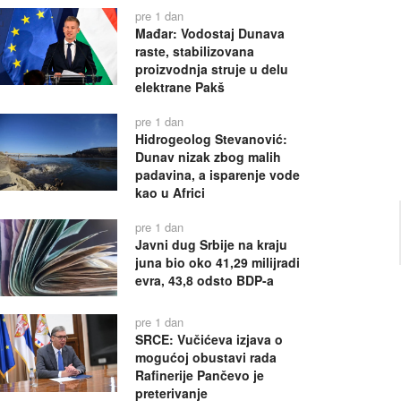
pre 1 dan
Mađar: Vodostaj Dunava
raste, stabilizovana
proizvodnja struje u delu
elektrane Pakš
pre 1 dan
Hidrogeolog Stevanović:
Dunav nizak zbog malih
padavina, a isparenje vode
kao u Africi
pre 1 dan
Javni dug Srbije na kraju
juna bio oko 41,29 milijradi
evra, 43,8 odsto BDP-a
pre 1 dan
SRCE: Vučićeva izjava o
mogućoj obustavi rada
Rafinerije Pančevo je
preterivanje