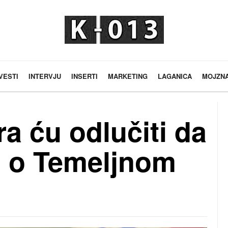
VESTI
INTERVJU
INSERTI
MARKETING
LAGANICA
MOJZN
a ću odlučiti da
ti o Temeljnom