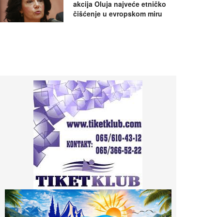
akcija Oluja najveće etničko
čišćenje u evropskom miru