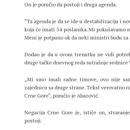
On je poručio da postoji i druga agenda.
“Ta agenda je da se ide u destabilizaciju i no
koja će imati 54 poslanika. Mi pokušavamo n
Meni je potpuno ok da neki ministri budu za a
Dodao je da u ovom trenutku ne vidi potreb
druge tačke dnevnog reda sutrašnje sednice 
„Mi smo imali radne timove, ovo nije sam
zajednicu sa druge strane. Tekst verovatno n
Crne Gore“, poručio je Abazović.
Negacija Crne Gore je, ističe on, stvaranj
postoji.