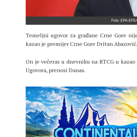
Foto: EPA-E
Temeljni ugovor za građane Crne Gore nije n
kazao je premijer Crne Gore Dritan Abazović
On je večeras u dnevniku na RTCG-u kazao da
Ugovora, prenosi Danas.