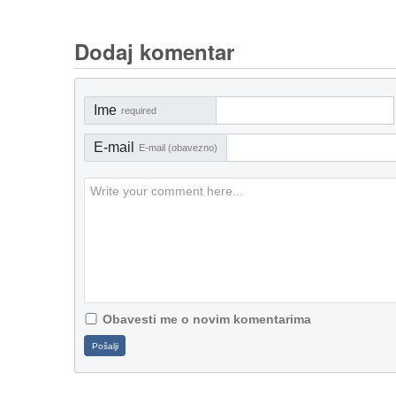
Dodaj komentar
Ime
required
E-mail
E-mail (obavezno)
Obavesti me o novim komentarima
Pošalji