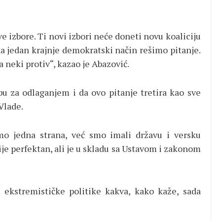
ve izbore. Ti novi izbori neće doneti novu koaliciju
a jedan krajnje demokratski način rešimo pitanje.
 neki protiv“, kazao je Abazović.
u za odlaganjem i da ovo pitanje tretira kao sve
Vlade.
o jedna strana, već smo imali državu i versku
ije perfektan, ali je u skladu sa Ustavom i zakonom
e ekstremističke politike kakva, kako kaže, sada