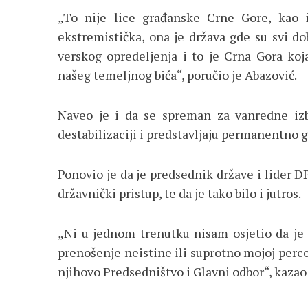
„To nije lice građanske Crne Gore, kao i
ekstremistička, ona je država gde su svi dob
verskog opredeljenja i to je Crna Gora koj
našeg temeljnog bića“, poručio je Abazović.
Naveo je i da se spreman za vanredne izbo
destabilizaciji i predstavljaju permanentno 
Ponovio je da je predsednik države i lider 
državnički pristup, te da je tako bilo i jutros.
„Ni u jednom trenutku nisam osjetio da je n
prenošenje neistine ili suprotno mojoj percepc
njihovo Predsedništvo i Glavni odbor“, kazao 