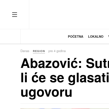
OFF CANVAS
POČETNA
LOKALNO
Danas
pre 4 godina
REGION
Abazović: Sutr
li će se glasa
ugovoru