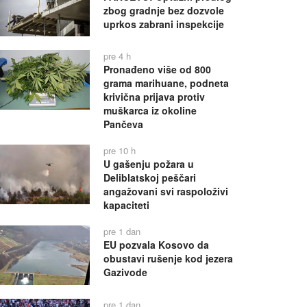
zbog gradnje bez dozvole
uprkos zabrani inspekcije
pre 4 h
Pronađeno više od 800
grama marihuane, podneta
krivična prijava protiv
muškarca iz okoline
Pančeva
pre 10 h
U gašenju požara u
Deliblatskoj peščari
angažovani svi raspoloživi
kapaciteti
pre 1 dan
EU pozvala Kosovo da
obustavi rušenje kod jezera
Gazivode
pre 1 dan