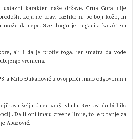
 ustavni karakter naše države. Crna Gora nije
rodošli, koja ne pravi razlike ni po boji kože, ni
a može da uspe. Sve drugo je negacija karaktera
re, ali i da je protiv toga, jer smatra da vode
gubljenje vremena.
DPS-a Milo Đukanović u ovoj priči imao odgovoran i
jihova želja da se sruši vlada. Sve ostalo bi bilo
iji. Da li oni imaju crvene linije, to je pitanje za
je Abazović.