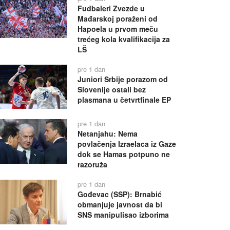
Fudbaleri Zvezde u
Mađarskoj poraženi od
Hapoela u prvom meču
trećeg kola kvalifikacija za
LŠ
pre 1 dan
Juniori Srbije porazom od
Slovenije ostali bez
plasmana u četvrtfinale EP
pre 1 dan
Netanjahu: Nema
povlačenja Izraelaca iz Gaze
dok se Hamas potpuno ne
razoruža
pre 1 dan
Gođevac (SSP): Brnabić
obmanjuje javnost da bi
SNS manipulisao izborima