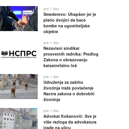
pre 1 dan
Smederevo: Uhapšen jer je
platio dvojici da bace
bombe na ugostiteljske
objekte
pre 1 dan
Nezavisni sindikat
prosvetnih radnika: Predlog
Zakona o obrazovanju
katastrofalno loš
pre 1 dan
Udruženja za zaštitu
životinja traže povlačenje
Nactra zakona o dobrobiti
životinja
pre 1 dan
Advokat Kokanović: Sve je
više razloga da advokatura
izađe na ulicu