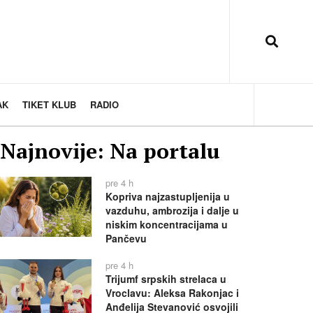
AK
TIKET KLUB
RADIO
Najnovije: Na portalu
pre 4 h
Kopriva najzastupljenija u
vazduhu, ambrozija i dalje u
niskim koncentracijama u
Pančevu
pre 4 h
Trijumf srpskih strelaca u
Vroclavu: Aleksa Rakonjac i
Anđelija Stevanović osvojili