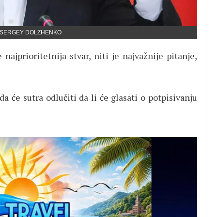
FE/SERGEY DOLZHENKO
ajprioritetnija stvar, niti je najvažnije pitanje,
.
 će sutra odlučiti da li će glasati o potpisivanju