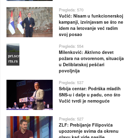
Pregleda: 570
Vučić: Nisam u funkcionerskoj
kampanji, izvinjavam se što ne
idem na letovanje već radim
svoj posao
Pregleda: 554
Milenković: Aktivno devet
prt.scr
požara na otvorenom, situacija
rts.rs
u Deliblatskoj peščari
povoljnija
Pregleda: 537
Srbija centar: Podrška mladih
SNS-u i dalje u padu, ono što
Vučić tvrdi je nemoguće
Pregleda: 527
ZLF: Prebijanje Filipovića
upozorenje svima da okrenu
glavu kad vide nasilje