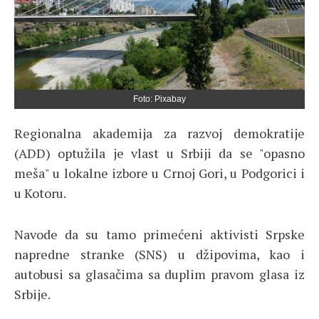
Foto: Pixabay
Regionalna akademija za razvoj demokratije
(ADD) optužila je vlast u Srbiji da se "opasno
meša" u lokalne izbore u Crnoj Gori, u Podgorici i
u Kotoru.
Navode da su tamo primećeni aktivisti Srpske
napredne stranke (SNS) u džipovima, kao i
autobusi sa glasačima sa duplim pravom glasa iz
Srbije.