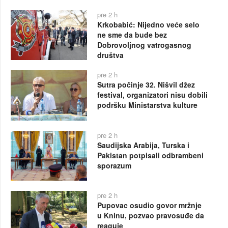
pre 2 h
Krkobabić: Nijedno veće selo
ne sme da bude bez
Dobrovoljnog vatrogasnog
društva
pre 2 h
Sutra počinje 32. Nišvil džez
festival, organizatori nisu dobili
podršku Ministarstva kulture
pre 2 h
Saudijska Arabija, Turska i
Pakistan potpisali odbrambeni
sporazum
pre 2 h
Pupovac osudio govor mržnje
u Kninu, pozvao pravosuđe da
reaguje