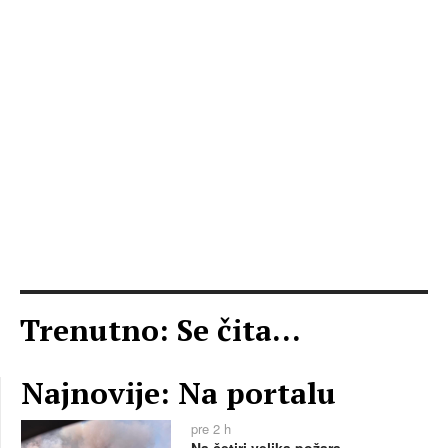
Trenutno: Se čita...
Najnovije: Na portalu
pre 2 h
Na četiri velika požara