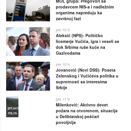
MOL grupa: Pregovori sa
prodavcem NIS-a i nadležnim
organima napreduju ka
završnoj fazi
pre 10 h
Aleksić (NPS): Političko
licemerje Vučića, igra i veseli se
dok Srbima ruše kuće na
Gazivodama
pre 10 h
Jovanović (Novi DSS): Poseta
Zelenskog i Vučićeva politika u
suprotnosti sa interesima
Srbije
pre 11 h
Milenković: Aktivno devet
prt.scr
požara na otvorenom, situacija
rts.rs
u Deliblatskoj peščari
povoljnija