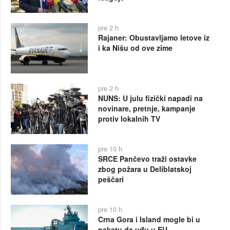
pre 2 h
Rajaner: Obustavljamo letove iz
i ka Nišu od ove zime
pre 2 h
NUNS: U julu fizički napadi na
novinare, pretnje, kampanje
protiv lokalnih TV
pre 10 h
SRCE Pančevo traži ostavke
zbog požara u Deliblatskoj
peščari
pre 10 h
Crna Gora i Island mogle bi u
paketu da uđu u EU