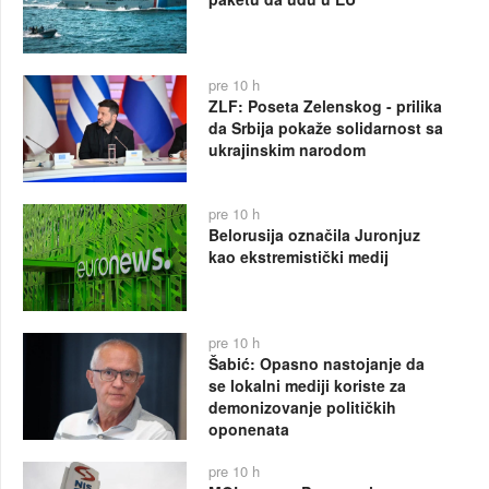
pre 10 h
ZLF: Poseta Zelenskog - prilika
da Srbija pokaže solidarnost sa
ukrajinskim narodom
pre 10 h
Belorusija označila Juronjuz
kao ekstremistički medij
pre 10 h
Šabić: Opasno nastojanje da
se lokalni mediji koriste za
demonizovanje političkih
oponenata
pre 10 h