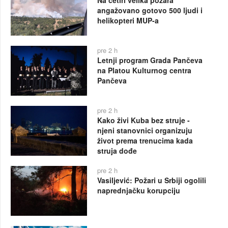
angažovano gotovo 500 ljudi i
helikopteri MUP-a
pre 2 h
Letnji program Grada Pančeva
na Platou Kulturnog centra
Pančeva
pre 2 h
Kako živi Kuba bez struje -
njeni stanovnici organizuju
život prema trenucima kada
struja dođe
pre 2 h
Vasiljević: Požari u Srbiji ogolili
naprednjačku korupciju