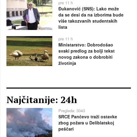
pre 11 h
Đukanović (SNS): Lako može
da se desi da na izborima bude
više takozvanih studentskih
lista
pre 11 h
Ministarstvo: Dobrodošao
svaki predlog za bolji tekst
novog zakona o dobrobiti
životinja
Najčitanije: 24h
Pregleda: 3043
SRCE Pančevo traži ostavke
zbog požara u Deliblatskoj
peščari