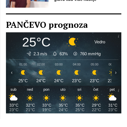
PANČEVO prognoza
25°C
Vedro
2.3 m/s
63%
760
mmHg
01:00
02:00
03:00
04:00
05:00
06:00
‹
›
25°C
24°C
24°C
23°C
23°C
23°C
sub
ned
pon
uto
sri
čet
pet
33°C
32°C
33°C
35°C
35°C
29°C
31°C
23°C
21°C
19°C
24°C
25°C
22°C
23°C