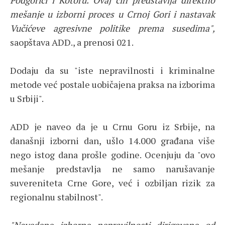
Podgorici i Kotoru. Ovaj čin predstavlja direktno
mešanje u izborni proces u Crnoj Gori i nastavak
Vučićeve agresivne politike prema susedima",
saopštava ADD., a prenosi 021.
Dodaju da su "iste nepravilnosti i kriminalne
metode već postale uobičajena praksa na izborima
u Srbiji".
ADD je naveo da je u Crnu Goru iz Srbije, na
današnji izborni dan, ušlo 14.000 građana više
nego istog dana prošle godine. Ocenjuju da "ovo
mešanje predstavlja ne samo narušavanje
suvereniteta Crne Gore, već i ozbiljan rizik za
regionalnu stabilnost".