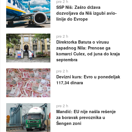
pre 2 h
SSP Niš: Zašto država
dozvoljava da Niš izgubi avio-
linije do Evrope
pre 2 h
Direktorka Batuta o virusu
zapadnog Nila: Prenose ga
komarci Culex, od juna do kraja
septembra
pre 2 h
Devizni kurs: Evro u ponedeljak
117,34 dinara
pre 2 h
Mandić: EU nije našla rešenje
za boravak prevoznika u
Šengen zoni