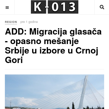
OFF CANVAS
pre 1 godina
REGION
ADD: Migracija glasača
- opasno mešanje
Srbije u izbore u Crnoj
Gori