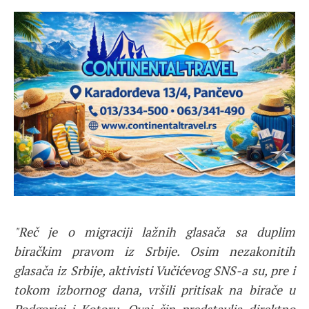
"Reč je o migraciji lažnih glasača sa duplim
biračkim pravom iz Srbije. Osim nezakonitih
glasača iz Srbije, aktivisti Vučićevog SNS-a su, pre i
tokom izbornog dana, vršili pritisak na birače u