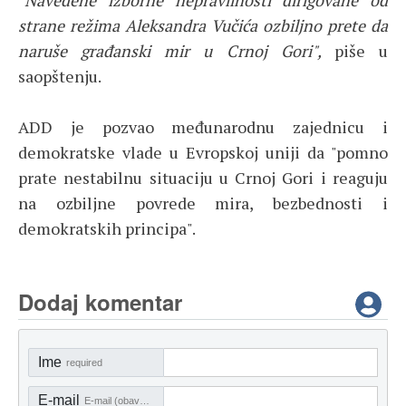
"Navedene izborne nepravilnosti dirigovane od
strane režima Aleksandra Vučića ozbiljno prete da
naruše građanski mir u Crnoj Gori",
piše u
saopštenju.
ADD je pozvao međunarodnu zajednicu i
demokratske vlade u Evropskoj uniji da "pomno
prate nestabilnu situaciju u Crnoj Gori i reaguju
na ozbiljne povrede mira, bezbednosti i
demokratskih principa".
Dodaj komentar
Ime
required
E-mail
E-mail (obavezno)