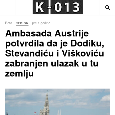
OFF CANVAS
Beta
pre 1 godina
REGION
Ambasada Austrije
potvrdila da je Dodiku,
Stevandiću i Viškoviću
zabranjen ulazak u tu
zemlju