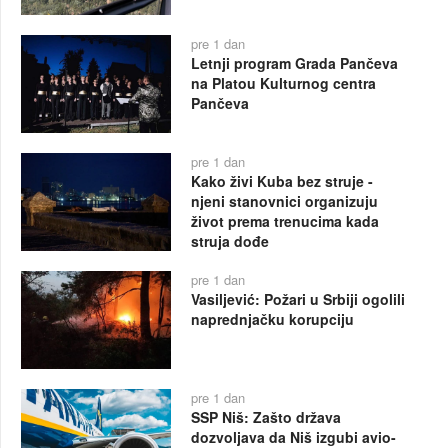
pre 1 dan
Letnji program Grada Pančeva
na Platou Kulturnog centra
Pančeva
pre 1 dan
Kako živi Kuba bez struje -
njeni stanovnici organizuju
život prema trenucima kada
struja dođe
pre 1 dan
Vasiljević: Požari u Srbiji ogolili
naprednjačku korupciju
pre 1 dan
SSP Niš: Zašto država
dozvoljava da Niš izgubi avio-