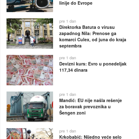
linije do Evrope
pre 1 dan
Direktorka Batuta o virusu
zapadnog Nila: Prenose ga
komarci Culex, od juna do kraja
septembra
pre 1 dan
Devizni kurs: Evro u ponedeljak
117,34 dinara
pre 1 dan
Mandić: EU nije našla rešenje
za boravak prevoznika u
Šengen zoni
pre 1 dan
Krkobabić: Nijedno veće selo