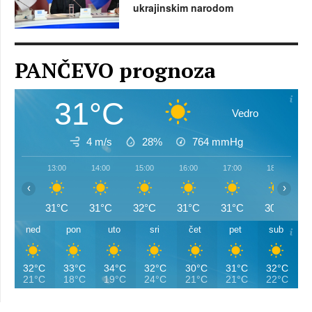
ukrajinskim narodom
PANČEVO prognoza
31°C
Vedro
4 m/s
28%
764
mmHg
13:00
14:00
15:00
16:00
17:00
18:00
‹
›
31°C
31°C
32°C
31°C
31°C
30°C
ned
pon
uto
sri
čet
pet
sub
32°C
33°C
34°C
32°C
30°C
31°C
32°C
21°C
18°C
19°C
24°C
21°C
21°C
22°C