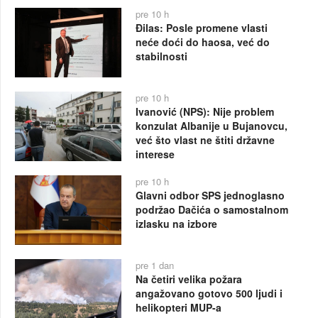
pre 10 h
Đilas: Posle promene vlasti
neće doći do haosa, već do
stabilnosti
pre 10 h
Ivanović (NPS): Nije problem
konzulat Albanije u Bujanovcu,
već što vlast ne štiti državne
interese
pre 10 h
Glavni odbor SPS jednoglasno
podržao Dačića o samostalnom
izlasku na izbore
pre 1 dan
Na četiri velika požara
angažovano gotovo 500 ljudi i
helikopteri MUP-a