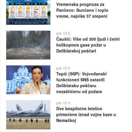
Vremenska prognoza za
Pančevo: Sunčano i toplo
vreme, najviše 37 stepeni
pre 10 h
Čaušić: Više od 300 ljudi i četiri
helikoptera gase požar u
Deliblatskoj peščari
pre 10 h
Tepić (SSP): Vojvođanski
funkcioneri SNS ostavili
Deliblatsku peščaru
nezaštićenu od požara
pre 10 h
Dve bespilotne letelice
primećene iznad vojne baze u
Nemačkoj