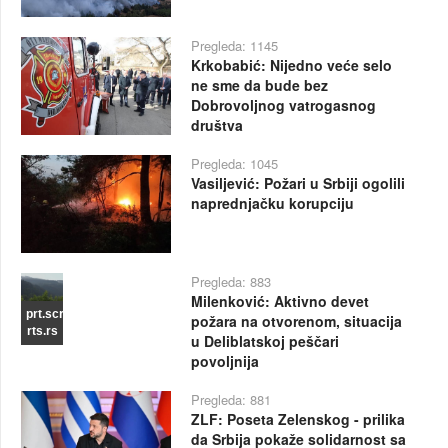
Pregleda: 1145
Krkobabić: Nijedno veće selo
ne sme da bude bez
Dobrovoljnog vatrogasnog
društva
Pregleda: 1045
Vasiljević: Požari u Srbiji ogolili
naprednjačku korupciju
Pregleda: 883
Milenković: Aktivno devet
prt.scr
požara na otvorenom, situacija
rts.rs
u Deliblatskoj peščari
povoljnija
Pregleda: 881
ZLF: Poseta Zelenskog - prilika
da Srbija pokaže solidarnost sa