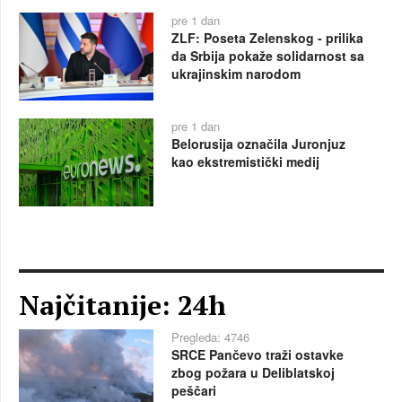
pre 1 dan
ZLF: Poseta Zelenskog - prilika
da Srbija pokaže solidarnost sa
ukrajinskim narodom
pre 1 dan
Belorusija označila Juronjuz
kao ekstremistički medij
Najčitanije: 24h
Pregleda: 4746
SRCE Pančevo traži ostavke
zbog požara u Deliblatskoj
peščari