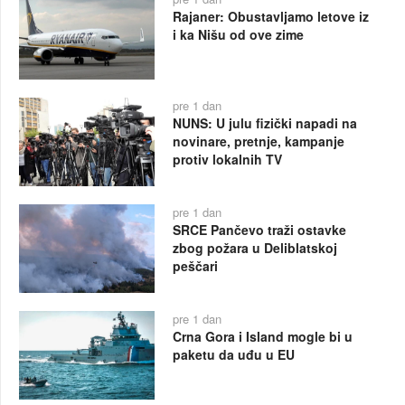
Rajaner: Obustavljamo letove iz
i ka Nišu od ove zime
pre 1 dan
NUNS: U julu fizički napadi na
novinare, pretnje, kampanje
protiv lokalnih TV
pre 1 dan
SRCE Pančevo traži ostavke
zbog požara u Deliblatskoj
peščari
pre 1 dan
Crna Gora i Island mogle bi u
paketu da uđu u EU