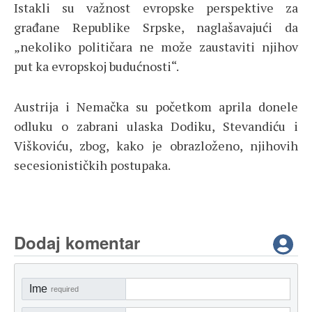
Istakli su važnost evropske perspektive za
građane Republike Srpske, naglašavajući da
„nekoliko političara ne može zaustaviti njihov
put ka evropskoj budućnosti“.
Austrija i Nemačka su početkom aprila donele
odluku o zabrani ulaska Dodiku, Stevandiću i
Viškoviću, zbog, kako je obrazloženo, njihovih
secesionističkih postupaka.
Dodaj komentar
Ime
required