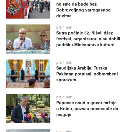
ne sme da bude bez
Dobrovoljnog vatrogasnog
društva
pre 1 dan
Sutra počinje 32. Nišvil džez
festival, organizatori nisu dobili
podršku Ministarstva kulture
pre 1 dan
Saudijska Arabija, Turska i
Pakistan potpisali odbrambeni
sporazum
pre 1 dan
Pupovac osudio govor mržnje
u Kninu, pozvao pravosuđe da
reaguje
pre 1 dan