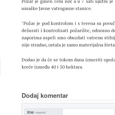
Požar je gašen celu noć a u 7 sati ujutru je 
umaške Javne vatrogasne stanice.
"Požar je pod kontrolom i s terena su povu
dežurati i kontrolisati požarište, odnosno 
naporima uspeli smo obuzdati vatrenu stihiju
nije stradao, ostala je samo materijalna šteta
Dodao je da će se tokom dana izmeriti opož
kreće između 40 i 50 hektara.
Dodaj komentar
Ime
required