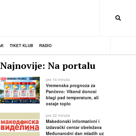
AK
TIKET KLUB
RADIO
Najnovije: Na portalu
pre 14 minuta
Vremenska prognoza za
Pančevo: Vikend donosi
blagi pad temperature, ali
ostaje toplo
pre 22 minuta
Makedonski informativni i
izdavački centar obeležava
Međunarodni dan mladih uz