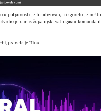
cija (pexels.com)
io u potpunosti je lokalizovan, a izgorelo je nešto
potvrdio je danas županijski vatrogasni komandant
iji, prenela je Hina.