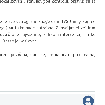
lokalizovan i stavljen pod kontrolu, objavili su iz
čene sve vatrogasne snage osim JVS Umag koji ce
dogašivati ako bude potrebno. Zahvaljujuci velikim
, a što je najvažnije, prilikom intervencije nitko
", kazao je Kozlevac.
arena površina, a ona se, prema prvim procenama,