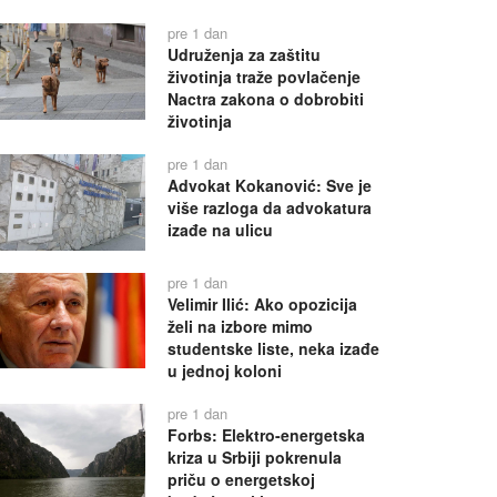
pre 1 dan
Udruženja za zaštitu
životinja traže povlačenje
Nactra zakona o dobrobiti
životinja
pre 1 dan
Advokat Kokanović: Sve je
više razloga da advokatura
izađe na ulicu
pre 1 dan
Velimir Ilić: Ako opozicija
želi na izbore mimo
studentske liste, neka izađe
u jednoj koloni
pre 1 dan
Forbs: Elektro-energetska
kriza u Srbiji pokrenula
priču o energetskoj