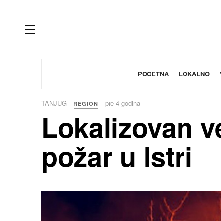
OFF CANVAS
POČETNA
LOKALNO
TANJUG
pre 4 godina
REGION
Lokalizovan v
požar u Istri