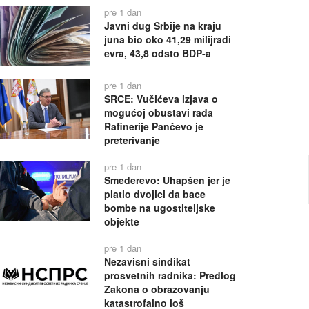
pre 1 dan
Javni dug Srbije na kraju
juna bio oko 41,29 milijradi
evra, 43,8 odsto BDP-a
pre 1 dan
SRCE: Vučićeva izjava o
mogućoj obustavi rada
Rafinerije Pančevo je
preterivanje
pre 1 dan
Smederevo: Uhapšen jer je
platio dvojici da bace
bombe na ugostiteljske
objekte
pre 1 dan
Nezavisni sindikat
prosvetnih radnika: Predlog
Zakona o obrazovanju
katastrofalno loš