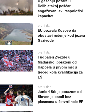
U gašenju požara u
Deliblatskoj peščari
angažovani svi raspoloživi
kapaciteti
pre 1 dan
EU pozvala Kosovo da
obustavi rušenje kod jezera
Gazivode
pre 1 dan
Fudbaleri Zvezde u
Mađarskoj poraženi od
Hapoela u prvom meču
trećeg kola kvalifikacija za
LŠ
pre 1 dan
Juniori Srbije porazom od
Slovenije ostali bez
plasmana u četvrtfinale EP