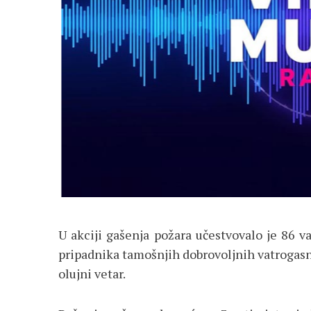
U akciji gašenja požara učestvovalo je 86 v
pripadnika tamošnjih dobrovoljnih vatrogasni
olujni vetar.