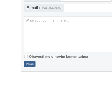
E-mail
E-mail (obavezno)
Obavesti me o novim komentarima
Pošalji