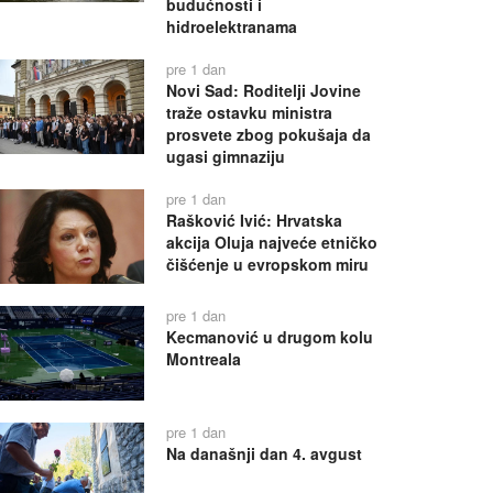
budućnosti i
hidroelektranama
pre 1 dan
Novi Sad: Roditelji Jovine
traže ostavku ministra
prosvete zbog pokušaja da
ugasi gimnaziju
pre 1 dan
Rašković Ivić: Hrvatska
akcija Oluja najveće etničko
čišćenje u evropskom miru
pre 1 dan
Kecmanović u drugom kolu
Montreala
pre 1 dan
Na današnji dan 4. avgust