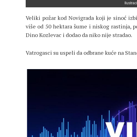
Ilustra
Veliki požar kod Novigrada koji je sinoć izb
više od 50 hektara šume i niskog rastinja, 
Dino Kozlevac i dodao da niko nije stradao.
Vatrogasci su uspeli da odbrane kuće na Stanc