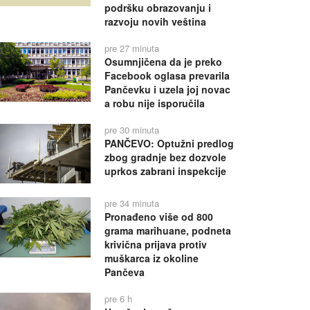
podršku obrazovanju i
razvoju novih veština
pre 27 minuta
Osumnjičena da je preko
Facebook oglasa prevarila
Pančevku i uzela joj novac
a robu nije isporučila
pre 30 minuta
PANČEVO: Optužni predlog
zbog gradnje bez dozvole
uprkos zabrani inspekcije
pre 34 minuta
Pronađeno više od 800
grama marihuane, podneta
krivična prijava protiv
muškarca iz okoline
Pančeva
pre 6 h