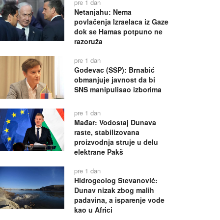
pre 1 dan
Netanjahu: Nema
povlačenja Izraelaca iz Gaze
dok se Hamas potpuno ne
razoruža
pre 1 dan
Gođevac (SSP): Brnabić
obmanjuje javnost da bi
SNS manipulisao izborima
pre 1 dan
Mađar: Vodostaj Dunava
raste, stabilizovana
proizvodnja struje u delu
elektrane Pakš
pre 1 dan
Hidrogeolog Stevanović:
Dunav nizak zbog malih
padavina, a isparenje vode
kao u Africi