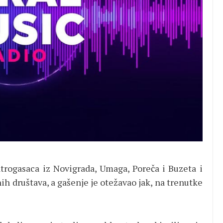
atrogasaca iz Novigrada, Umaga, Poreča i Buzeta i
h društava, a gašenje je otežavao jak, na trenutke