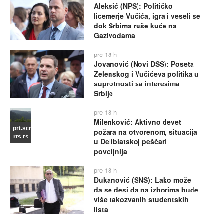
Aleksić (NPS): Političko
licemerje Vučića, igra i veseli se
dok Srbima ruše kuće na
Gazivodama
pre 18 h
Jovanović (Novi DSS): Poseta
Zelenskog i Vučićeva politika u
suprotnosti sa interesima
Srbije
pre 18 h
Milenković: Aktivno devet
prt.scr
požara na otvorenom, situacija
rts.rs
u Deliblatskoj peščari
povoljnija
pre 18 h
Đukanović (SNS): Lako može
da se desi da na izborima bude
više takozvanih studentskih
lista