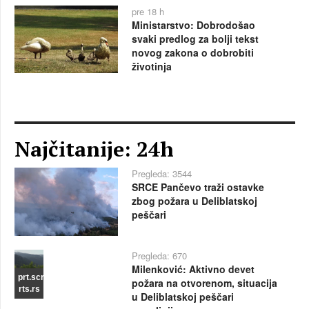
pre 18 h
Ministarstvo: Dobrodošao
svaki predlog za bolji tekst
novog zakona o dobrobiti
životinja
Najčitanije: 24h
Pregleda: 3544
SRCE Pančevo traži ostavke
zbog požara u Deliblatskoj
peščari
Pregleda: 670
Milenković: Aktivno devet
prt.scr
požara na otvorenom, situacija
rts.rs
u Deliblatskoj peščari