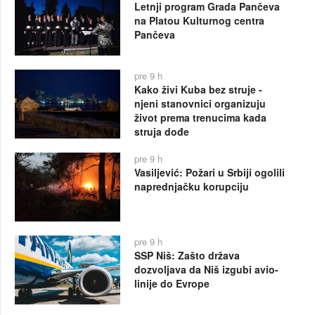
Letnji program Grada Pančeva
na Platou Kulturnog centra
Pančeva
pre 9 h
Kako živi Kuba bez struje -
njeni stanovnici organizuju
život prema trenucima kada
struja dođe
pre 9 h
Vasiljević: Požari u Srbiji ogolili
naprednjačku korupciju
pre 9 h
SSP Niš: Zašto država
dozvoljava da Niš izgubi avio-
linije do Evrope