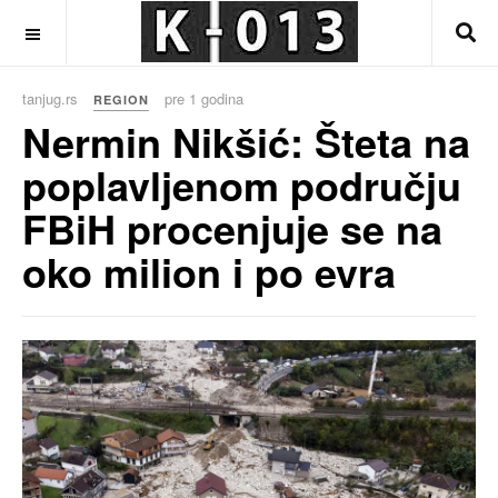
OFF CANVAS
tanjug.rs
pre 1 godina
REGION
Nermin Nikšić: Šteta na
poplavljenom području
FBiH procenjuje se na
oko milion i po evra