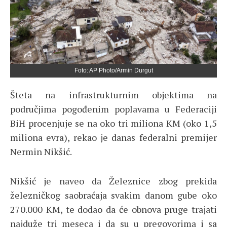
Foto: AP Photo/Armin Durgut
Šteta na infrastrukturnim objektima na
područjima pogođenim poplavama u Federaciji
BiH procenjuje se na oko tri miliona KM (oko 1,5
miliona evra), rekao je danas federalni premijer
Nermin Nikšić.
Nikšić je naveo da Železnice zbog prekida
železničkog saobraćaja svakim danom gube oko
270.000 KM, te dodao da će obnova pruge trajati
najduže tri meseca i da su u pregovorima i sa