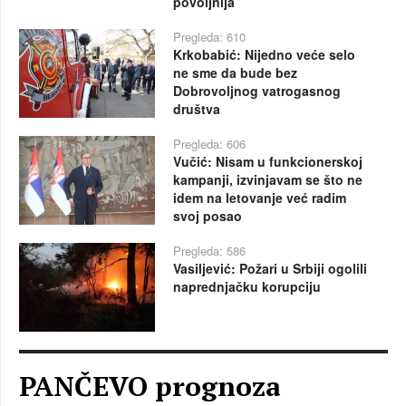
povoljnija
Pregleda: 610
Krkobabić: Nijedno veće selo
ne sme da bude bez
Dobrovoljnog vatrogasnog
društva
Pregleda: 606
Vučić: Nisam u funkcionerskoj
kampanji, izvinjavam se što ne
idem na letovanje već radim
svoj posao
Pregleda: 586
Vasiljević: Požari u Srbiji ogolili
naprednjačku korupciju
PANČEVO prognoza