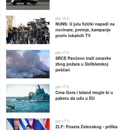
pre 10 h
NUNS: U julu fizički napadi na
novinare, pretnje, kampanje
protiv lokalnih TV
pre 17 h
SRCE Pančevo traži ostavke
zbog požara u Deliblatskoj
peščari
pre 17 h
Crna Gora i Island mogle bi u
paketu da uđu u EU
pre 17 h
ZLF: Poseta Zelenskog - prilika