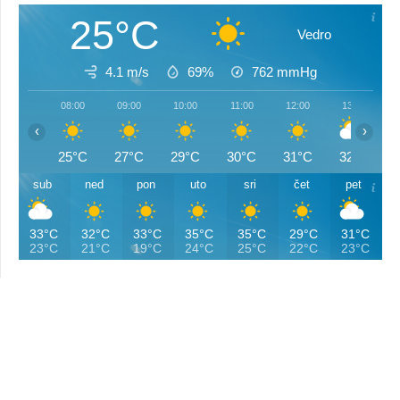
25°C
Vedro
4.1 m/s
69%
762
mmHg
08:00
09:00
10:00
11:00
12:00
13:00
‹
›
25°C
27°C
29°C
30°C
31°C
32°C
sub
ned
pon
uto
sri
čet
pet
33°C
32°C
33°C
35°C
35°C
29°C
31°C
23°C
21°C
19°C
24°C
25°C
22°C
23°C