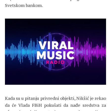
Svetskom bankom.
Kada su u pitanju privredni objekti, Nikšić je rekao
da će Vlada FBiH pokušati da nađe sredstva za