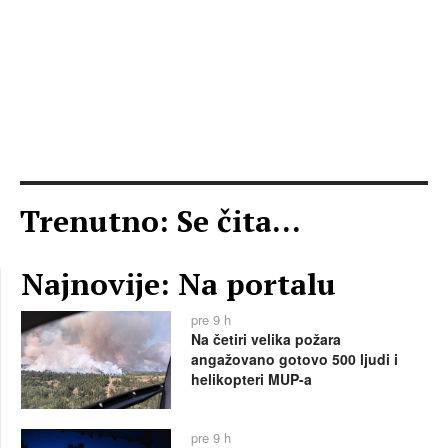
Trenutno: Se čita...
Najnovije: Na portalu
pre 9 h
Na četiri velika požara
angažovano gotovo 500 ljudi i
helikopteri MUP-a
pre 9 h