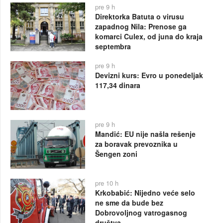
pre 9 h
Direktorka Batuta o virusu
zapadnog Nila: Prenose ga
komarci Culex, od juna do kraja
septembra
pre 9 h
Devizni kurs: Evro u ponedeljak
117,34 dinara
pre 9 h
Mandić: EU nije našla rešenje
za boravak prevoznika u
Šengen zoni
pre 10 h
Krkobabić: Nijedno veće selo
ne sme da bude bez
Dobrovoljnog vatrogasnog
društva