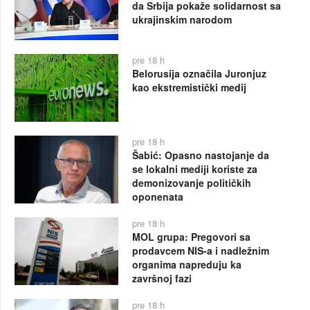
da Srbija pokaže solidarnost sa
ukrajinskim narodom
pre 18 h
Belorusija označila Juronjuz
kao ekstremistički medij
pre 18 h
Šabić: Opasno nastojanje da
se lokalni mediji koriste za
demonizovanje političkih
oponenata
pre 18 h
MOL grupa: Pregovori sa
prodavcem NIS-a i nadležnim
organima napreduju ka
završnoj fazi
pre 18 h