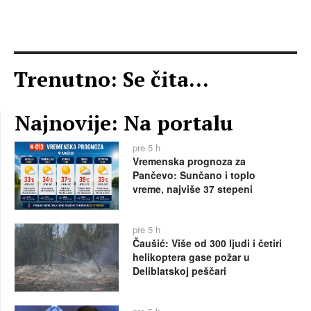
Trenutno: Se čita...
Najnovije: Na portalu
pre 5 h
Vremenska prognoza za
Pančevo: Sunčano i toplo
vreme, najviše 37 stepeni
pre 5 h
Čaušić: Više od 300 ljudi i četiri
helikoptera gase požar u
Deliblatskoj peščari