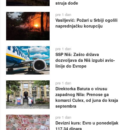
struja dođe
pre 1 dan
Vasiljević: Požari u Srbiji ogolili
naprednjačku korupciju
pre 1 dan
SSP Niš: Zašto država
dozvoljava da Niš izgubi avio-
linije do Evrope
pre 1 dan
Direktorka Batuta o virusu
zapadnog Nila: Prenose ga
komarci Culex, od juna do kraja
septembra
pre 1 dan
Devizni kurs: Evro u ponedeljak
117,34 dinara