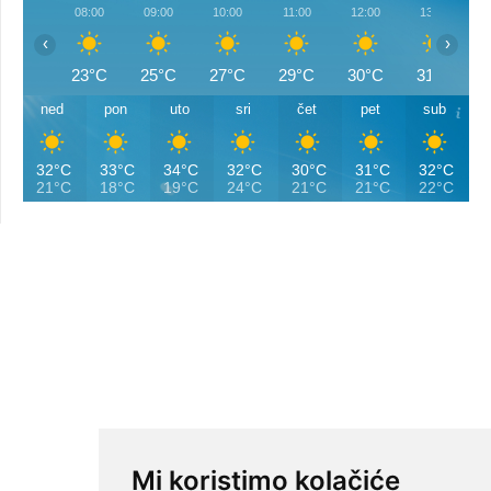
08:00
09:00
10:00
11:00
12:00
13:00
‹
›
23°C
25°C
27°C
29°C
30°C
31°C
ned
pon
uto
sri
čet
pet
sub
32°C
33°C
34°C
32°C
30°C
31°C
32°C
21°C
18°C
19°C
24°C
21°C
21°C
22°C
Mi koristimo kolačiće