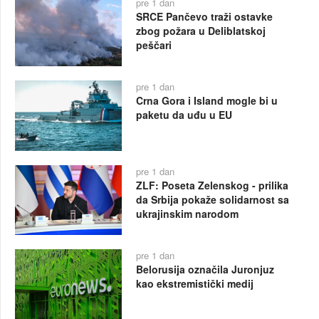
pre 1 dan
SRCE Pančevo traži ostavke
zbog požara u Deliblatskoj
peščari
pre 1 dan
Crna Gora i Island mogle bi u
paketu da uđu u EU
pre 1 dan
ZLF: Poseta Zelenskog - prilika
da Srbija pokaže solidarnost sa
ukrajinskim narodom
pre 1 dan
Belorusija označila Juronjuz
kao ekstremistički medij