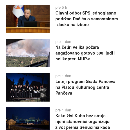
pre 5 h
Glavni odbor SPS jednoglasno
podržao Dačića o samostalnom
izlasku na izbore
pre 1 dan
Na četiri velika požara
angažovano gotovo 500 ljudi i
helikopteri MUP-a
pre 1 dan
Letnji program Grada Pančeva
na Platou Kulturnog centra
Pančeva
pre 1 dan
Kako živi Kuba bez struje -
njeni stanovnici organizuju
život prema trenucima kada