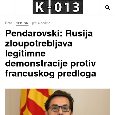
OFF CANVAS
Beta
pre 4 godina
REGION
Pendarovski: Rusija
zloupotrebljava
legitimne
demonstracije protiv
francuskog predloga