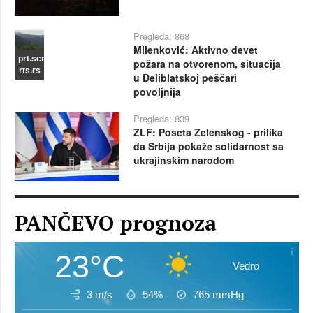
Pregleda: 868
Milenković: Aktivno devet
prt.scr
požara na otvorenom, situacija
rts.rs
u Deliblatskoj peščari
povoljnija
Pregleda: 839
ZLF: Poseta Zelenskog - prilika
da Srbija pokaže solidarnost sa
ukrajinskim narodom
PANČEVO prognoza
23°C
Vedro
3 m/s
54%
765
mmHg