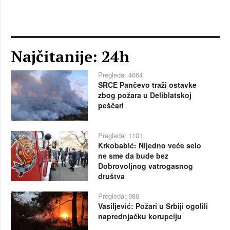
Najčitanije: 24h
Pregleda: 4664
SRCE Pančevo traži ostavke
zbog požara u Deliblatskoj
peščari
Pregleda: 1101
Krkobabić: Nijedno veće selo
ne sme da bude bez
Dobrovoljnog vatrogasnog
društva
Pregleda: 986
Vasiljević: Požari u Srbiji ogolili
naprednjačku korupciju