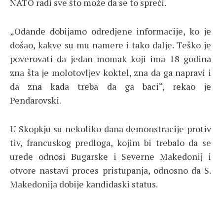
NATO radi sve što može da se to spreči.
„Odande dobijamo odredjene informacije, ko je
došao, kakve su mu namere i tako dalje. Teško je
poverovati da jedan momak koji ima 18 godina
zna šta je molotovljev koktel, zna da ga napravi i
da zna kada treba da ga baci“, rekao je
Pendarovski.
U Skopkju su nekoliko dana demonstracije protiv
tiv, francuskog predloga, kojim bi trebalo da se
urede odnosi Bugarske i Severne Makedonij i
otvore nastavi proces pristupanja, odnosno da S.
Makedonija dobije kandidaski status.