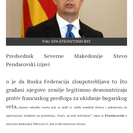
Foto: EPA-EFE/ANTONIO BAT
Predsednik Severne Makedonije Stevo
Pendarovski izjavi
o je da Ruska Federacija zloupotrebljava to što
građani njegove zemlje legitimno demonstriraju
protiv francuskog predloga za ukidanje bugarskog
veta.
„Imamo nekoliko tuceta koji su došli iz nekih susednih država i pokušuvaju da
isprovociraju incidente na protestima. Znači, ne naši državljani“, rekao je
Pendarovski
u
intervjuu kablovskoj Televiziji 21, koji će biti emitovan večeras.