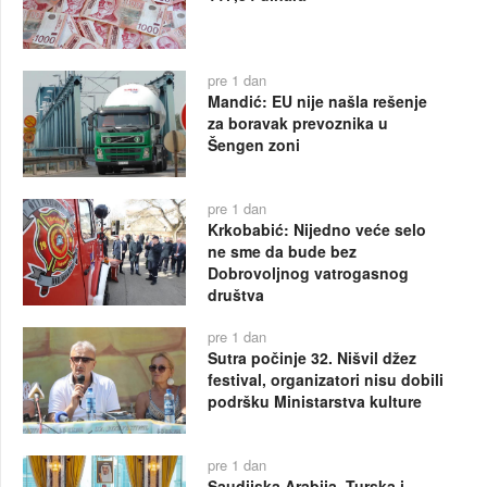
pre 1 dan
Mandić: EU nije našla rešenje
za boravak prevoznika u
Šengen zoni
pre 1 dan
Krkobabić: Nijedno veće selo
ne sme da bude bez
Dobrovoljnog vatrogasnog
društva
pre 1 dan
Sutra počinje 32. Nišvil džez
festival, organizatori nisu dobili
podršku Ministarstva kulture
pre 1 dan
Saudijska Arabija, Turska i