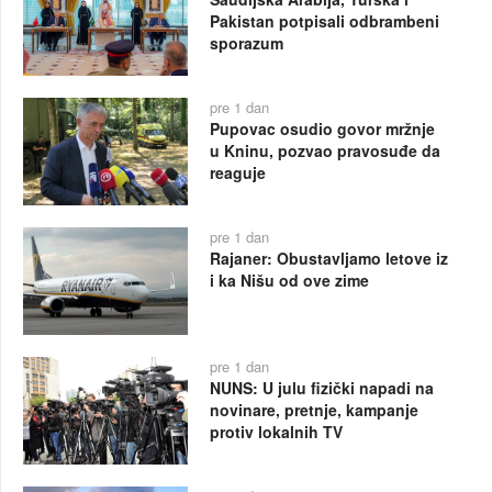
Pakistan potpisali odbrambeni
sporazum
pre 1 dan
Pupovac osudio govor mržnje
u Kninu, pozvao pravosuđe da
reaguje
pre 1 dan
Rajaner: Obustavljamo letove iz
i ka Nišu od ove zime
pre 1 dan
NUNS: U julu fizički napadi na
novinare, pretnje, kampanje
protiv lokalnih TV