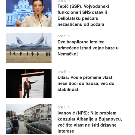
pre 5 h
Tepić (SSP): Vojvođanski
funkcioneri SNS ostavili
Deliblatsku peščaru
nezaštićenu od požara
pre 5 h
Dve bespilotne letelice
primećene iznad vojne baze u
Nemačkoj
pre 5 h
Đilas: Posle promene vlasti
neće doći do haosa, već do
stabilnosti
pre 5 h
Ivanović (NPS): Nije problem
konzulat Albanije u Bujanovcu,
već što vlast ne štiti državne
interese