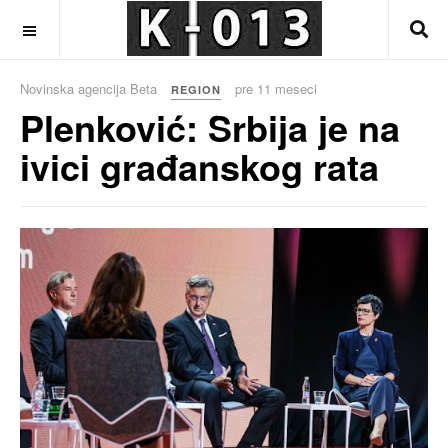
OFF CANVAS
Novinska agencija Beta
pre 11 meseci
REGION
Plenković: Srbija je na
ivici građanskog rata