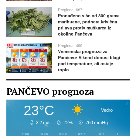
Pregleda: 687
Pronađeno više od 800 grama
marihuane, podneta krivična
prijava protiv muškarca iz
okoline Pančeva
Pregleda: 499
Vremenska prognoza za
Pančevo: Vikend donosi blagi
pad temperature, ali ostaje
toplo
PANČEVO prognoza
23°C
Vedro
2.2 m/s
72%
760
mmHg
06:00
07:00
08:00
09:00
10:00
11:00