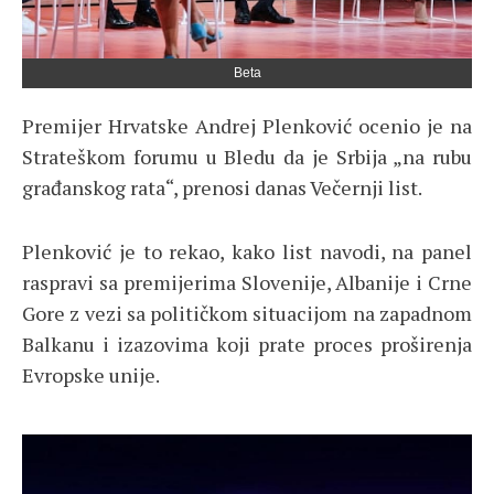
Beta
Premijer Hrvatske Andrej Plenković ocenio je na
Strateškom forumu u Bledu da je Srbija „na rubu
građanskog rata“, prenosi danas Večernji list.
Plenković je to rekao, kako list navodi, na panel
raspravi sa premijerima Slovenije, Albanije i Crne
Gore z vezi sa političkom situacijom na zapadnom
Balkanu i izazovima koji prate proces proširenja
Evropske unije.