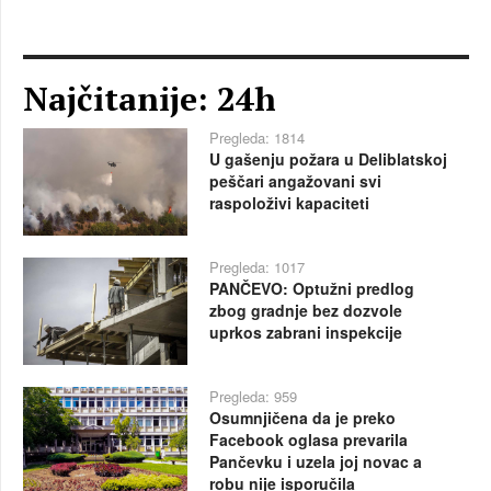
Najčitanije: 24h
Pregleda: 1814
U gašenju požara u Deliblatskoj
peščari angažovani svi
raspoloživi kapaciteti
Pregleda: 1017
PANČEVO: Optužni predlog
zbog gradnje bez dozvole
uprkos zabrani inspekcije
Pregleda: 959
Osumnjičena da je preko
Facebook oglasa prevarila
Pančevku i uzela joj novac a
robu nije isporučila