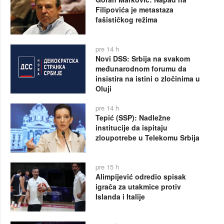
Filipovića je metastaza
fašističkog režima
pre 14 h
Novi DSS: Srbija na svakom
međunarodnom forumu da
insistira na istini o zločinima u
Oluji
pre 14 h
Tepić (SSP): Nadležne
institucije da ispitaju
zloupotrebe u Telekomu Srbija
pre 15 h
Alimpijević odredio spisak
igrača za utakmice protiv
Islanda i Italije