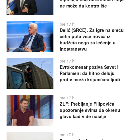
ne može da kontroliše
pre 17 h
Delić (SRCE): Za igre na sreću
četiri puta više novca iz
budžeta nego za lečenje u
inostranstvu
pre 17 h
Evrokomesar poziva Savet i
Parlament da hitno deluju
protiv mreža krijumčara ljudi
pre 17 h
ZLF: Prebijanje Filipovića
upozorenje svima da okrenu
glavu kad vide nasilje
pre 17 h