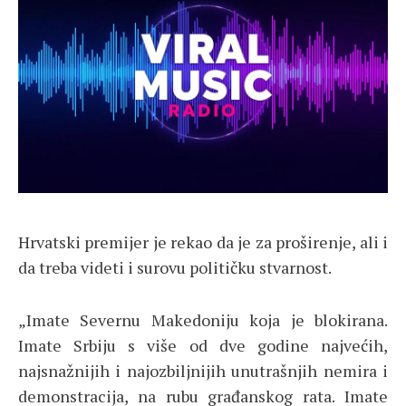
Hrvatski premijer je rekao da je za proširenje, ali i
da treba videti i surovu političku stvarnost.
„Imate Severnu Makedoniju koja je blokirana.
Imate Srbiju s više od dve godine najvećih,
najsnažnijih i najozbiljnijih unutrašnjih nemira i
demonstracija, na rubu građanskog rata. Imate