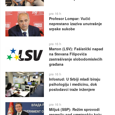
pre 16 h
Profesor Lompar: Vučić
neprestano izaziva unutrašnje
srpske sukobe
pre 16 h
Marton (LSV): Fašistički napad
na Stevana Filipovića
zastrašivanje slobodomislećih
građana
pre 16 h
Infostud: U Srbiji mladi biraju
psihologiju i medicinu, dok
poslodavci traže inženjere
pre 16 h
Miljuš (SSP): Režim sprovodi
represiju nad umetnošću koju