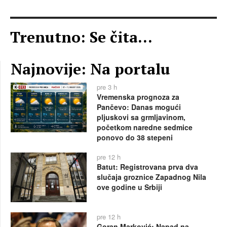
Trenutno: Se čita...
Najnovije: Na portalu
pre 3 h
Vremenska prognoza za
Pančevo: Danas mogući
pljuskovi sa grmljavinom,
početkom naredne sedmice
ponovo do 38 stepeni
pre 12 h
Batut: Registrovana prva dva
slučaja groznice Zapadnog Nila
ove godine u Srbiji
pre 12 h
Goran Marković: Napad na