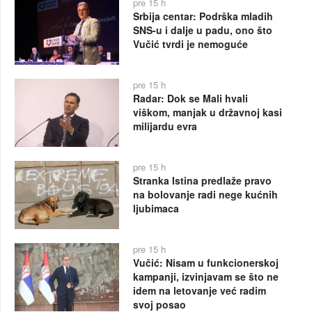
pre 15 h
Srbija centar: Podrška mladih
SNS-u i dalje u padu, ono što
Vučić tvrdi je nemoguće
pre 15 h
Radar: Dok se Mali hvali
viškom, manjak u državnoj kasi
milijardu evra
pre 15 h
Stranka Istina predlaže pravo
na bolovanje radi nege kućnih
ljubimaca
pre 15 h
Vučić: Nisam u funkcionerskoj
kampanji, izvinjavam se što ne
idem na letovanje već radim
svoj posao