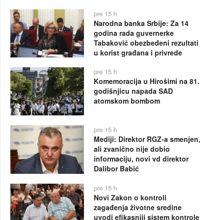
pre 15 h
Narodna banka Srbije: Za 14
godina rada guvernerke
Tabaković obezbeđeni rezultati
u korist građana i privrede
pre 15 h
Komemoracija u Hirošimi na 81.
godišnjicu napada SAD
atomskom bombom
pre 15 h
Mediji: Direktor RGZ-a smenjen,
ali zvanično nije dobio
informaciju, novi vd direktor
Dalibor Babić
pre 15 h
Novi Zakon o kontroli
zagađenja životne sredine
uvodi efikasniji sistem kontrole