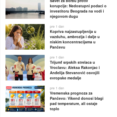
Savet za borbu protiv
korupcije: Nedostupni podaci o
investitoru Beograda na vodi i
njegovom dugu
pre 1 dan
Kopriva najzastupljenija u
vazduhu, ambrozija i dalje u
niskim koncentracijama u
Pančevu
pre 1 dan
Trijumf srpskih strelaca u
Vroclavu: Aleksa Rakonjac i
Anđelija Stevanović osvojili
evropske medalje
pre 1 dan
Vremenska prognoza za
Pančevo: Vikend donosi blagi
pad temperature, ali ostaje
toplo