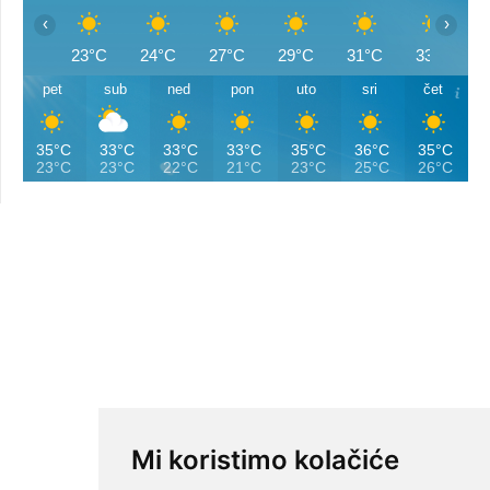
‹
›
23°C
24°C
27°C
29°C
31°C
33°C
pet
sub
ned
pon
uto
sri
čet
35°C
33°C
33°C
33°C
35°C
36°C
35°C
23°C
23°C
22°C
21°C
23°C
25°C
26°C
Mi koristimo kolačiće