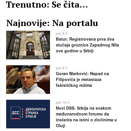
Trenutno: Se čita...
Najnovije: Na portalu
pre 8 h
Batut: Registrovana prva dva
slučaja groznice Zapadnog Nila
ove godine u Srbiji
pre 8 h
Goran Marković: Napad na
Filipovića je metastaza
fašističkog režima
pre 10 h
Novi DSS: Srbija na svakom
međunarodnom forumu da
insistira na istini o zločinima u
Oluji