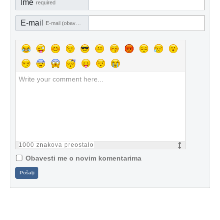
Ime
required
E-mail
E-mail (obavezno)
1000
znakova preostalo
Obavesti me o novim komentarima
Pošalji