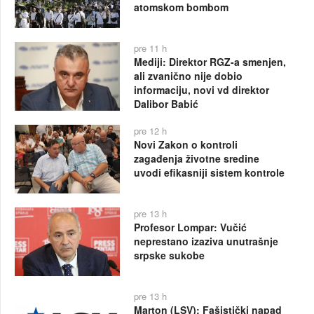
atomskom bombom
pre 11 h
Mediji: Direktor RGZ-a smenjen,
ali zvanično nije dobio
informaciju, novi vd direktor
Dalibor Babić
pre 12 h
Novi Zakon o kontroli
zagađenja životne sredine
uvodi efikasniji sistem kontrole
pre 13 h
Profesor Lompar: Vučić
neprestano izaziva unutrašnje
srpske sukobe
pre 13 h
Marton (LSV): Fašistički napad