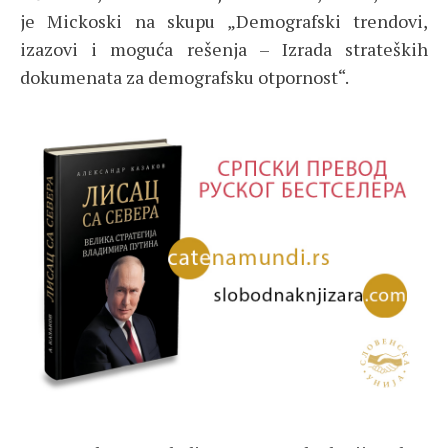
je Mickoski na skupu „Demografski trendovi,
izazovi i moguća rešenja – Izrada strateških
dokumenata za demografsku otpornost“.