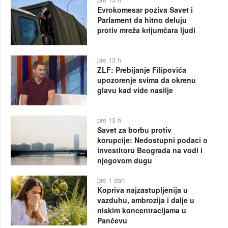
Evrokomesar poziva Savet i
Parlament da hitno deluju
protiv mreža krijumčara ljudi
pre 13 h
ZLF: Prebijanje Filipovića
upozorenje svima da okrenu
glavu kad vide nasilje
pre 13 h
Savet za borbu protiv
korupcije: Nedostupni podaci o
investitoru Beograda na vodi i
njegovom dugu
pre 1 dan
Kopriva najzastupljenija u
vazduhu, ambrozija i dalje u
niskim koncentracijama u
Pančevu