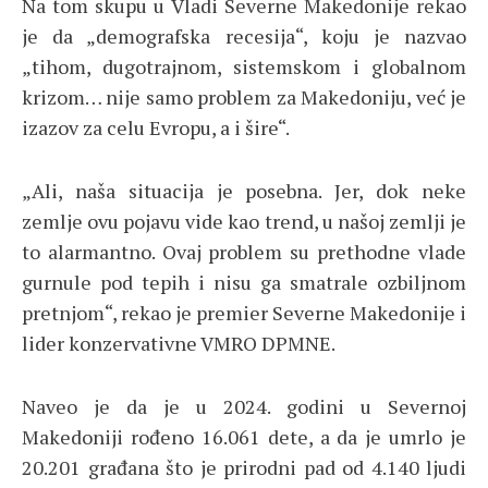
Na tom skupu u Vladi Severne Makedonije rekao
je da „demografska recesija“, koju je nazvao
„tihom, dugotrajnom, sistemskom i globalnom
krizom… nije samo problem za Makedoniju, već je
izazov za celu Evropu, a i šire“.
„Ali, naša situacija je posebna. Jer, dok neke
zemlje ovu pojavu vide kao trend, u našoj zemlji je
to alarmantno. Ovaj problem su prethodne vlade
gurnule pod tepih i nisu ga smatrale ozbiljnom
pretnjom“, rekao je premier Severne Makedonije i
lider konzervativne VMRO DPMNE.
Naveo je da je u 2024. godini u Severnoj
Makedoniji rođeno 16.061 dete, a da je umrlo je
20.201 građana što je prirodni pad od 4.140 ljudi