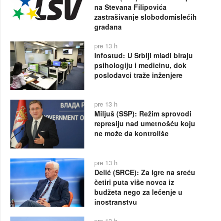
na Stevana Filipovića
zastrašivanje slobodomislećih
građana
pre 13 h
Infostud: U Srbiji mladi biraju
psihologiju i medicinu, dok
poslodavci traže inženjere
pre 13 h
Miljuš (SSP): Režim sprovodi
represiju nad umetnošću koju
ne može da kontroliše
pre 13 h
Delić (SRCE): Za igre na sreću
četiri puta više novca iz
budžeta nego za lečenje u
inostranstvu
pre 13 h