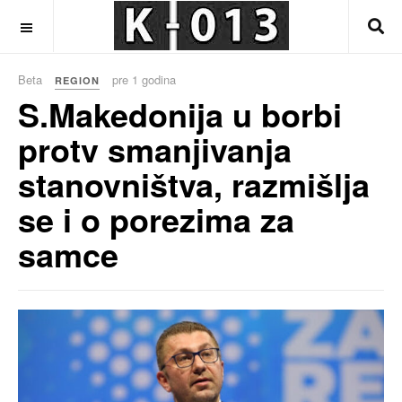
OFF CANVAS
Beta
pre 1 godina
REGION
S.Makedonija u borbi
protv smanjivanja
stanovništva, razmišlja
se i o porezima za
samce