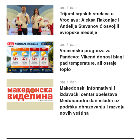
pre 1 dan
Trijumf srpskih strelaca u
Vroclavu: Aleksa Rakonjac i
Anđelija Stevanović osvojili
evropske medalje
pre 1 dan
Vremenska prognoza za
Pančevo: Vikend donosi blagi
pad temperature, ali ostaje
toplo
pre 1 dan
Makedonski informativni i
izdavački centar obeležava
Međunarodni dan mladih uz
podršku obrazovanju i razvoju
novih veština