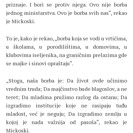
priznaje. I bori se protiv njega. Ovo nije borba
jednog ministarstva. Ovo je borba svih nas“, rekao
je Mickoski.
To je, kako je rekao, „borba koja se vodi u vrtićima,
u školama, u porodilištima, u domovima, u
klubovima iseljenika, na graničnim prelazima gde
se majke i sinovi opraštaju“.
„Stoga, naša borba je: Da život ovde učinimo
vrednim truda; Da majčinstvo bude blagoslov, a ne
teret; Da mladima pružimo razlog da ostanu; Da
izgradimo institucije koje ne rasipaju tuđu
mladost, već je neguju; Da izgradimo zemlju u
kojoj je nada važnija od pasoša“, rekao je
Mickoski.