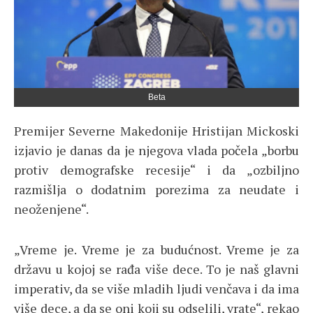
Beta
Premijer Severne Makedonije Hristijan Mickoski
izjavio je danas da je njegova vlada počela „borbu
protiv demografske recesije“ i da „ozbiljno
razmišlja o dodatnim porezima za neudate i
neoženjene“.
„Vreme je. Vreme je za budućnost. Vreme je za
državu u kojoj se rađa više dece. To je naš glavni
imperativ, da se više mladih ljudi venčava i da ima
više dece, a da se oni koji su odselili, vrate“, rekao