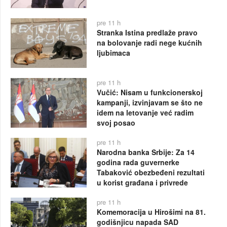
pre 11 h
Stranka Istina predlaže pravo
na bolovanje radi nege kućnih
ljubimaca
pre 11 h
Vučić: Nisam u funkcionerskoj
kampanji, izvinjavam se što ne
idem na letovanje već radim
svoj posao
pre 11 h
Narodna banka Srbije: Za 14
godina rada guvernerke
Tabaković obezbeđeni rezultati
u korist građana i privrede
pre 11 h
Komemoracija u Hirošimi na 81.
godišnjicu napada SAD