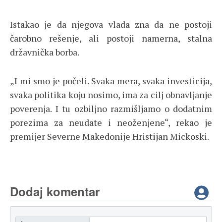
Istakao je da njegova vlada zna da ne postoji
čarobno rešenje, ali postoji namerna, stalna
državnička borba.
„I mi smo je počeli. Svaka mera, svaka investicija,
svaka politika koju nosimo, ima za cilj obnavljanje
poverenja. I tu ozbiljno razmišljamo o dodatnim
porezima za neudate i neoženjene“, rekao je
premijer Severne Makedonije Hristijan Mickoski.
Dodaj komentar