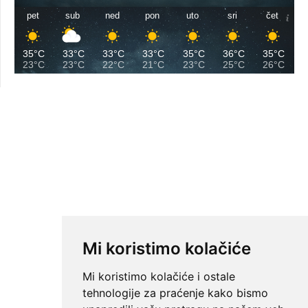
pet
sub
ned
pon
uto
sri
čet
35°C
33°C
33°C
33°C
35°C
36°C
35°C
23°C
23°C
22°C
21°C
23°C
25°C
26°C
Mi koristimo kolačiće
Mi koristimo kolačiće i ostale
tehnologije za praćenje kako bismo