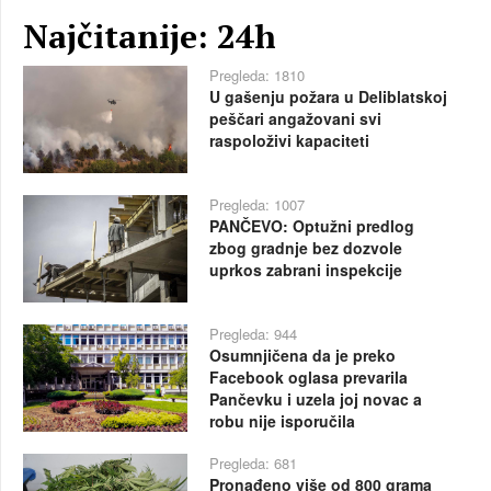
Najčitanije: 24h
Pregleda: 1810
U gašenju požara u Deliblatskoj
peščari angažovani svi
raspoloživi kapaciteti
Pregleda: 1007
PANČEVO: Optužni predlog
zbog gradnje bez dozvole
uprkos zabrani inspekcije
Pregleda: 944
Osumnjičena da je preko
Facebook oglasa prevarila
Pančevku i uzela joj novac a
robu nije isporučila
Pregleda: 681
Pronađeno više od 800 grama