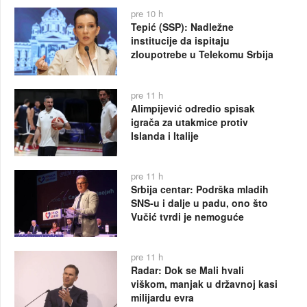
pre 10 h
Tepić (SSP): Nadležne
institucije da ispitaju
zloupotrebe u Telekomu Srbija
pre 11 h
Alimpijević odredio spisak
igrača za utakmice protiv
Islanda i Italije
pre 11 h
Srbija centar: Podrška mladih
SNS-u i dalje u padu, ono što
Vučić tvrdi je nemoguće
pre 11 h
Radar: Dok se Mali hvali
viškom, manjak u državnoj kasi
milijardu evra