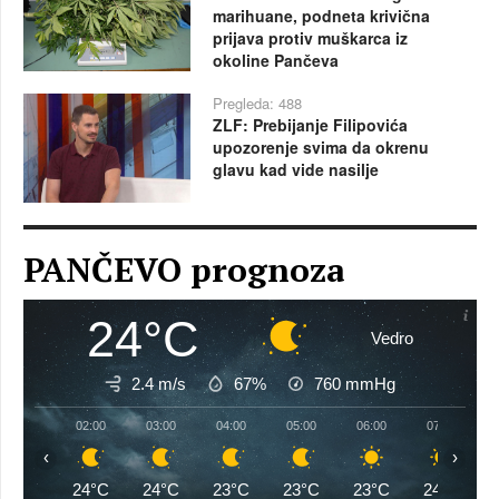
marihuane, podneta krivična
prijava protiv muškarca iz
okoline Pančeva
Pregleda: 488
ZLF: Prebijanje Filipovića
upozorenje svima da okrenu
glavu kad vide nasilje
PANČEVO prognoza
24°C
Vedro
2.4 m/s
67%
760
mmHg
02:00
03:00
04:00
05:00
06:00
07:00
‹
›
24°C
24°C
23°C
23°C
23°C
24°C