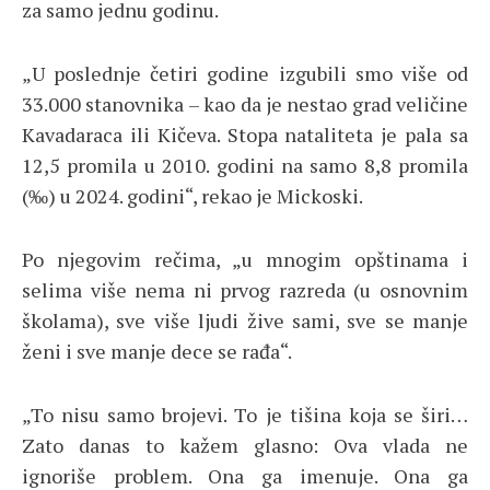
za samo jednu godinu.
„U poslednje četiri godine izgubili smo više od
33.000 stanovnika – kao da je nestao grad veličine
Kavadaraca ili Kičeva. Stopa nataliteta je pala sa
12,5 promila u 2010. godini na samo 8,8 promila
(‰) u 2024. godini“, rekao je Mickoski.
Po njegovim rečima, „u mnogim opštinama i
selima više nema ni prvog razreda (u osnovnim
školama), sve više ljudi žive sami, sve se manje
ženi i sve manje dece se rađa“.
„To nisu samo brojevi. To je tišina koja se širi…
Zato danas to kažem glasno: Ova vlada ne
ignoriše problem. Ona ga imenuje. Ona ga