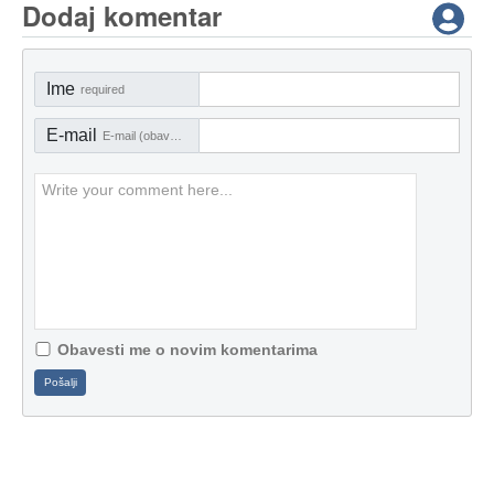
Dodaj komentar
Ime
required
E-mail
E-mail (obavezno)
Obavesti me o novim komentarima
Pošalji