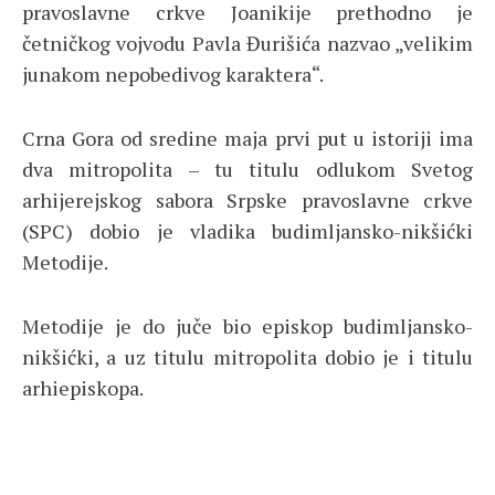
pravoslavne crkve Joanikije prethodno je
četničkog vojvodu Pavla Đurišića nazvao „velikim
junakom nepobedivog karaktera“.
Crna Gora od sredine maja prvi put u istoriji ima
dva mitropolita – tu titulu odlukom Svetog
arhijerejskog sabora Srpske pravoslavne crkve
(SPC) dobio je vladika budimljansko-nikšićki
Metodije.
Metodije je do juče bio episkop budimljansko-
nikšićki, a uz titulu mitropolita dobio je i titulu
arhiepiskopa.