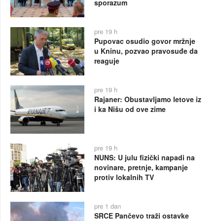
sporazum
pre 19 h
Pupovac osudio govor mržnje
u Kninu, pozvao pravosuđe da
reaguje
pre 19 h
Rajaner: Obustavljamo letove iz
i ka Nišu od ove zime
pre 19 h
NUNS: U julu fizički napadi na
novinare, pretnje, kampanje
protiv lokalnih TV
pre 1 dan
SRCE Pančevo traži ostavke