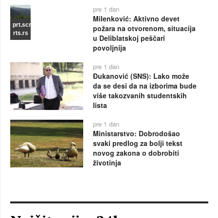
pre 1 dan
Milenković: Aktivno devet
prt.scr
požara na otvorenom, situacija
rts.rs
u Deliblatskoj peščari
povoljnija
pre 1 dan
Đukanović (SNS): Lako može
da se desi da na izborima bude
više takozvanih studentskih
lista
pre 1 dan
Ministarstvo: Dobrodošao
svaki predlog za bolji tekst
novog zakona o dobrobiti
životinja