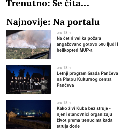
Trenutno: Se čita...
Najnovije: Na portalu
pre 18 h
Na četiri velika požara
angažovano gotovo 500 ljudi i
helikopteri MUP-a
pre 18 h
Letnji program Grada Pančeva
na Platou Kulturnog centra
Pančeva
pre 18 h
Kako živi Kuba bez struje -
njeni stanovnici organizuju
život prema trenucima kada
struja dođe