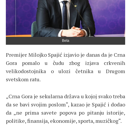
Beta
Premijer Milojko Spajić izjavio je danas da je Crna
Gora pomalo u čudu zbog izjava crkvenih
velikodostojnika o ulozi četnika u Drugom
svetskom ratu.
„Crna Gora je sekularna država u kojoj svako treba
da se bavi svojim poslom“, kazao je Spajić i dodao
da „ne prima savete popova po pitanju istorije,
politike, finansija, ekonomije, sporta, muzičkog“.