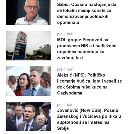
Šabić: Opasno nastojanje da
se lokalni mediji koriste za
demonizovanje političkih
oponenata
pre 1 dan
MOL grupa: Pregovori sa
prodavcem NIS-a i nadležnim
organima napreduju ka
završnoj fazi
pre 1 dan
Aleksić (NPS): Političko
licemerje Vučića, igra i veseli se
dok Srbima ruše kuće na
Gazivodama
pre 1 dan
Jovanović (Novi DSS): Poseta
Zelenskog i Vučićeva politika u
suprotnosti sa interesima
Srbije