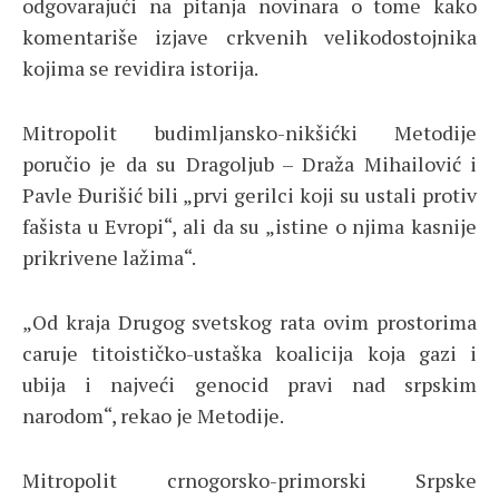
odgovarajući na pitanja novinara o tome kako
komentariše izjave crkvenih velikodostojnika
kojima se revidira istorija.
Mitropolit budimljansko-nikšićki Metodije
poručio je da su Dragoljub – Draža Mihailović i
Pavle Đurišić bili „prvi gerilci koji su ustali protiv
fašista u Evropi“, ali da su „istine o njima kasnije
prikrivene lažima“.
„Od kraja Drugog svetskog rata ovim prostorima
caruje titoističko-ustaška koalicija koja gazi i
ubija i najveći genocid pravi nad srpskim
narodom“, rekao je Metodije.
Mitropolit crnogorsko-primorski Srpske