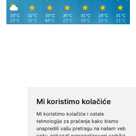
33°C
32°C
33°C
35°C
31°C
28°C
31°C
23°C
22°C
19°C
22°C
24°C
21°C
21°C
Mi koristimo kolačiće
Mi koristimo kolačiće i ostale
tehnologije za praćenje kako bismo
unapredili vašu pretragu na našem veb
sajtu, prikazali personalizovani sadržaj