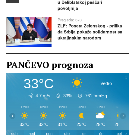
u Deliblatskoj peščari
povoljnija
Pregleda: 673
ZLF: Poseta Zelenskog - prilika
da Srbija pokaže solidarnost sa
ukrajinskim narodom
PANČEVO prognoza
33°C
Vedro
4.7 m/s
33%
761
mmHg
17:00
18:00
19:00
20:00
21:00
22:00
‹
›
33°C
32°C
31°C
29°C
28°C
28°C
sub
ned
pon
uto
sri
čet
pet