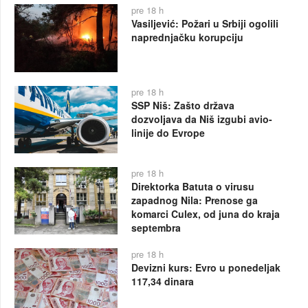
pre 18 h
Vasiljević: Požari u Srbiji ogolili
naprednjačku korupciju
pre 18 h
SSP Niš: Zašto država
dozvoljava da Niš izgubi avio-
linije do Evrope
pre 18 h
Direktorka Batuta o virusu
zapadnog Nila: Prenose ga
komarci Culex, od juna do kraja
septembra
pre 18 h
Devizni kurs: Evro u ponedeljak
117,34 dinara