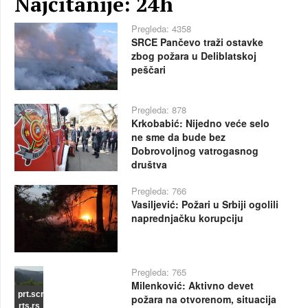
Najčitanije: 24h
Pregleda: 4358
SRCE Pančevo traži ostavke
zbog požara u Deliblatskoj
peščari
Pregleda: 878
Krkobabić: Nijedno veće selo
ne sme da bude bez
Dobrovoljnog vatrogasnog
društva
Pregleda: 766
Vasiljević: Požari u Srbiji ogolili
naprednjačku korupciju
Pregleda: 765
Milenković: Aktivno devet
prt.scr
požara na otvorenom, situacija
rts.rs