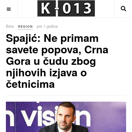
OFF CANVAS
Beta
pre 1 godina
REGION
Spajić: Ne primam
savete popova, Crna
Gora u čudu zbog
njihovih izjava o
četnicima