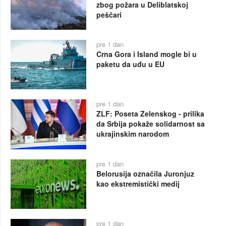
zbog požara u Deliblatskoj
peščari
pre 1 dan
Crna Gora i Island mogle bi u
paketu da uđu u EU
pre 1 dan
ZLF: Poseta Zelenskog - prilika
da Srbija pokaže solidarnost sa
ukrajinskim narodom
pre 1 dan
Belorusija označila Juronjuz
kao ekstremistički medij
pre 1 dan