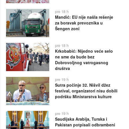
pre 18 h
Mandić: EU nije našla rešenje
za boravak prevoznika u
Šengen zoni
pre 18 h
Krkobabić: Nijedno veće selo
ne sme da bude bez
Dobrovoljnog vatrogasnog
društva
pre 19 h
Sutra počinje 32. Nišvil džez
festival, organizatori nisu dobili
podršku Ministarstva kulture
pre 19 h
Saudijska Arabija, Turska i
Pakistan potpisali odbrambeni