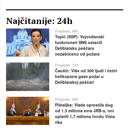
Najčitanije: 24h
Pregleda: 886
Tepić (SSP): Vojvođanski
funkcioneri SNS ostavili
Deliblatsku peščaru
nezaštićenu od požara
Pregleda: 732
Čaušić: Više od 300 ljudi i četiri
helikoptera gase požar u
Deliblatskoj peščari
Pregleda: 665
Pištaljka: Vlada oprostila dug
od 1,3 miliona evra JRB-u, oni
uplatili 1,7 miliona fondu Vista
rika