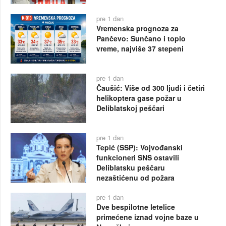
pre 1 dan
Vremenska prognoza za
Pančevo: Sunčano i toplo
vreme, najviše 37 stepeni
pre 1 dan
Čaušić: Više od 300 ljudi i četiri
helikoptera gase požar u
Deliblatskoj peščari
pre 1 dan
Tepić (SSP): Vojvođanski
funkcioneri SNS ostavili
Deliblatsku peščaru
nezaštićenu od požara
pre 1 dan
Dve bespilotne letelice
primećene iznad vojne baze u