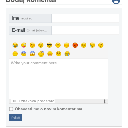
Ime
required
E-mail
E-mail (obavezno)
1000
znakova preostalo
Obavesti me o novim komentarima
Pošalji