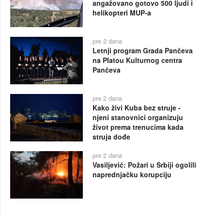
angažovano gotovo 500 ljudi i
helikopteri MUP-a
pre 2 dana
Letnji program Grada Pančeva
na Platou Kulturnog centra
Pančeva
pre 2 dana
Kako živi Kuba bez struje -
njeni stanovnici organizuju
život prema trenucima kada
struja dođe
pre 2 dana
Vasiljević: Požari u Srbiji ogolili
naprednjačku korupciju