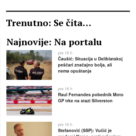
Trenutno: Se čita...
Najnovije: Na portalu
pre 15 h
Čaušić: Situacija u Deliblatskoj
peščari značajno bolja, ali
nema opuštanja
pre 16 h
Raul Fernandes pobednik Moto
GP trke na stazi Silverston
pre 16 h
Stefanović (SSP): Vučić je