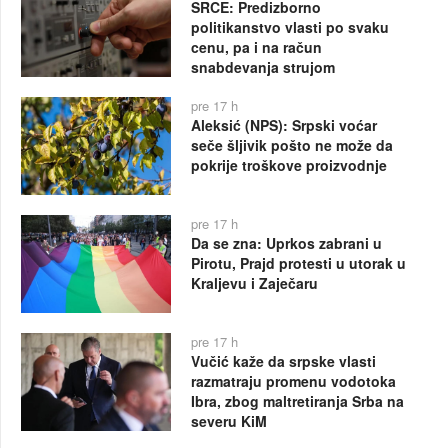
SRCE: Predizborno
politikanstvo vlasti po svaku
cenu, pa i na račun
snabdevanja strujom
pre 17 h
Aleksić (NPS): Srpski voćar
seče šljivik pošto ne može da
pokrije troškove proizvodnje
pre 17 h
Da se zna: Uprkos zabrani u
Pirotu, Prajd protesti u utorak u
Kraljevu i Zaječaru
pre 17 h
Vučić kaže da srpske vlasti
razmatraju promenu vodotoka
Ibra, zbog maltretiranja Srba na
severu KiM