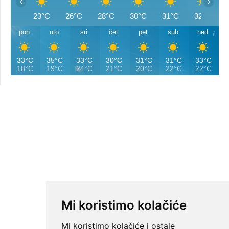
‹
›
23°C
26°C
28°C
30°C
31°C
32°C
pon
uto
sri
čet
pet
sub
ned
33°C
35°C
33°C
30°C
31°C
31°C
33°C
18°C
19°C
24°C
21°C
20°C
22°C
22°C
Mi koristimo kolačiće
Mi koristimo kolačiće i ostale