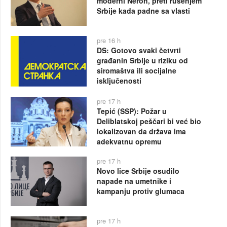
moderni Neron, preti rušenjem
Srbije kada padne sa vlasti
pre 16 h
DS: Gotovo svaki četvrti
građanin Srbije u riziku od
siromaštva ili socijalne
isključenosti
pre 17 h
Tepić (SSP): Požar u
Deliblatskoj peščari bi već bio
lokalizovan da država ima
adekvatnu opremu
pre 17 h
Novo lice Srbije osudilo
napade na umetnike i
kampanju protiv glumaca
pre 17 h