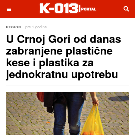
OFF CANVAS
pre 1 godina
REGION
U Crnoj Gori od danas
zabranjene plastične
kese i plastika za
jednokratnu upotrebu