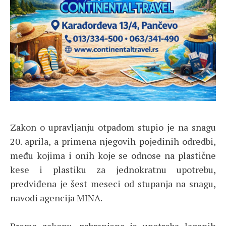
Zakon o upravljanju otpadom stupio je na snagu
20. aprila, a primena njegovih pojedinih odredbi,
među kojima i onih koje se odnose na plastične
kese i plastiku za jednokratnu upotrebu,
predviđena je šest meseci od stupanja na snagu,
navodi agencija MINA.