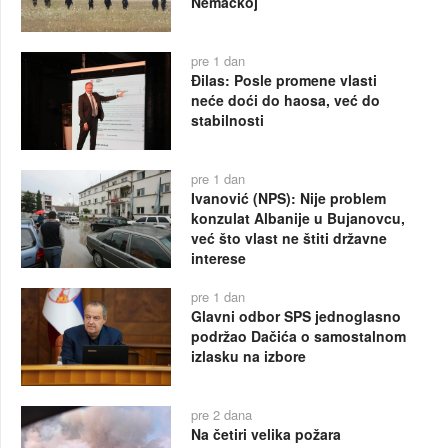
Nemačkoj
pre 1 dan
Đilas: Posle promene vlasti
neće doći do haosa, već do
stabilnosti
pre 1 dan
Ivanović (NPS): Nije problem
konzulat Albanije u Bujanovcu,
već što vlast ne štiti državne
interese
pre 1 dan
Glavni odbor SPS jednoglasno
podržao Dačića o samostalnom
izlasku na izbore
pre 2 dana
Na četiri velika požara