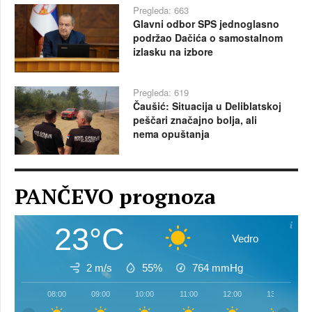
Pregleda: 663
Glavni odbor SPS jednoglasno
podržao Dačića o samostalnom
izlasku na izbore
Pregleda: 619
Čaušić: Situacija u Deliblatskoj
peščari značajno bolja, ali
nema opuštanja
PANČEVO prognoza
23°C
Vedro
2 m/s
55%
764
mmHg
08:00
09:00
10:00
11:00
12:00
13:00