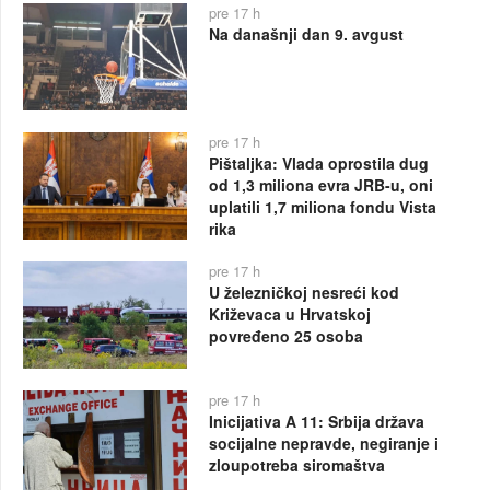
pre 17 h
Na današnji dan 9. avgust
pre 17 h
Pištaljka: Vlada oprostila dug
od 1,3 miliona evra JRB-u, oni
uplatili 1,7 miliona fondu Vista
rika
pre 17 h
U železničkoj nesreći kod
Križevaca u Hrvatskoj
povređeno 25 osoba
pre 17 h
Inicijativa A 11: Srbija država
socijalne nepravde, negiranje i
zloupotreba siromaštva