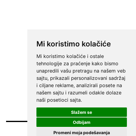
Mi koristimo kolačiće
Mi koristimo kolačiće i ostale
tehnologije za praćenje kako bismo
unapredili vašu pretragu na našem veb
sajtu, prikazali personalizovani sadržaj
i ciljane reklame, analizirali posete na
našem sajtu i razumeli odakle dolaze
naši posetioci sajta.
Slažem se
Odbijam
Promeni moja podešavanja