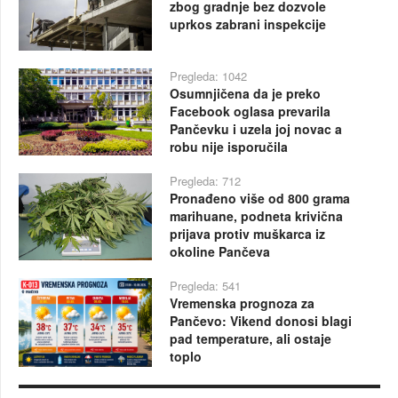
zbog gradnje bez dozvole
uprkos zabrani inspekcije
Pregleda: 1042
Osumnjičena da je preko
Facebook oglasa prevarila
Pančevku i uzela joj novac a
robu nije isporučila
Pregleda: 712
Pronađeno više od 800 grama
marihuane, podneta krivična
prijava protiv muškarca iz
okoline Pančeva
Pregleda: 541
Vremenska prognoza za
Pančevo: Vikend donosi blagi
pad temperature, ali ostaje
toplo