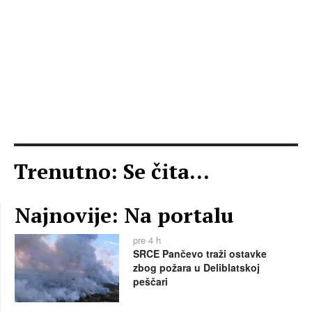
Trenutno: Se čita...
Najnovije: Na portalu
pre 4 h
SRCE Pančevo traži ostavke
zbog požara u Deliblatskoj
peščari