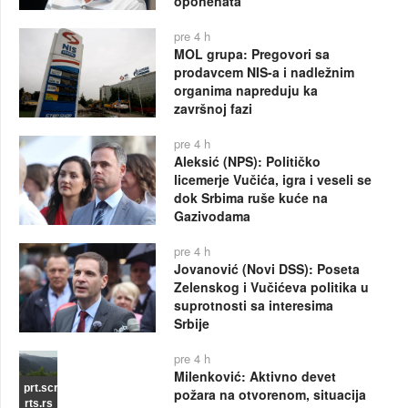
oponenata
pre 4 h
MOL grupa: Pregovori sa
prodavcem NIS-a i nadležnim
organima napreduju ka
završnoj fazi
pre 4 h
Aleksić (NPS): Političko
licemerje Vučića, igra i veseli se
dok Srbima ruše kuće na
Gazivodama
pre 4 h
Jovanović (Novi DSS): Poseta
Zelenskog i Vučićeva politika u
suprotnosti sa interesima
Srbije
pre 4 h
Milenković: Aktivno devet
prt.scr
požara na otvorenom, situacija
rts.rs