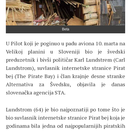
Beta
U Pilot koji je poginuo u padu aviona 10. marta na
Velikoj planini u Sloveniji bio je švedski
preduzetnik i bivši političar Karl Lundstrem (Carl
Lundstrom), suvlasnik internetske stranice Pirat
bej (The Pirate Bay) i član krajnje desne stranke
Alternativa za Švedsku, objavila je danas
slovenačka agencija STA.
Lundstrom (64) je bio najpoznatiji po tome što je
bio suvlasnik internetske stranice Pirat bej koja je
godinama bila jedna od najpopularnijih piratskih