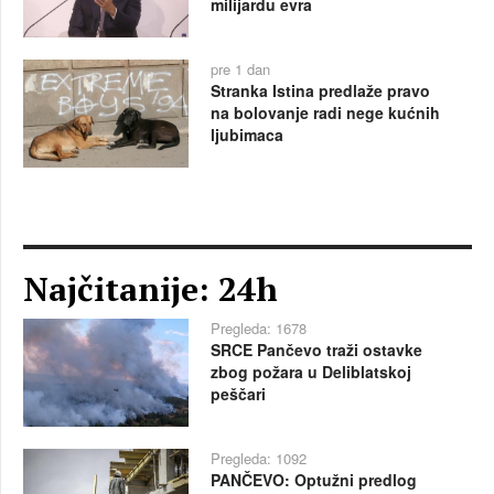
milijardu evra
pre 1 dan
Stranka Istina predlaže pravo
na bolovanje radi nege kućnih
ljubimaca
Najčitanije: 24h
Pregleda: 1678
SRCE Pančevo traži ostavke
zbog požara u Deliblatskoj
peščari
Pregleda: 1092
PANČEVO: Optužni predlog