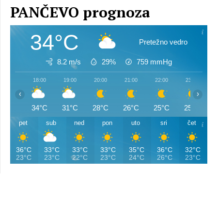
PANČEVO prognoza
34°C
Pretežno vedro
8.2 m/s
29%
759
mmHg
18:00
19:00
20:00
21:00
22:00
23:00
‹
›
34°C
31°C
28°C
26°C
25°C
25°C
pet
sub
ned
pon
uto
sri
čet
36°C
33°C
33°C
33°C
35°C
36°C
32°C
23°C
23°C
22°C
23°C
24°C
26°C
23°C