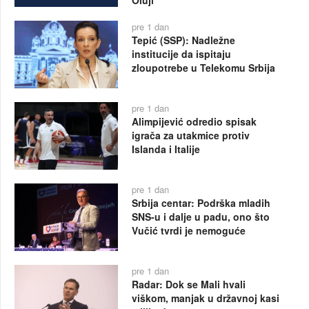
pre 1 dan
Tepić (SSP): Nadležne
institucije da ispitaju
zloupotrebe u Telekomu Srbija
pre 1 dan
Alimpijević odredio spisak
igrača za utakmice protiv
Islanda i Italije
pre 1 dan
Srbija centar: Podrška mladih
SNS-u i dalje u padu, ono što
Vučić tvrdi je nemoguće
pre 1 dan
Radar: Dok se Mali hvali
viškom, manjak u državnoj kasi