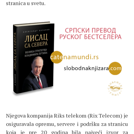
stranica u svetu.
Njegova kompanija Riks telekom (Rix Telecom) je
osiguravala opremu, servere i podršku za stranicu
koja je pre 20 godina bila najveći izvor za