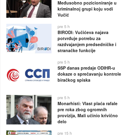
Međusobno pozicioniranje u
kriminalnoj grupi koju vodi
Vučić
pre 5 h
BIRODI: Vučićeva najava
potvrđuje potrebu za
razdvajanjem predsedničke i
stranačke funkcije
pre 5 h
SSP danas predaje ODIHR-u
dokaze o sprečavanju kontrole
biračkog spiska
pre 5 h
Monarhisti: Vlast plaća rafale
pre roka zbog ogromnih
provizija, Mali učinio krivično
delo
pre 15 h