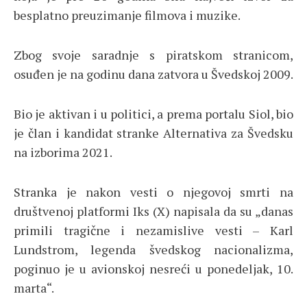
besplatno preuzimanje filmova i muzike.
Zbog svoje saradnje s piratskom stranicom,
osuđen je na godinu dana zatvora u Švedskoj 2009.
Bio je aktivan i u politici, a prema portalu Siol, bio
je član i kandidat stranke Alternativa za Švedsku
na izborima 2021.
Stranka je nakon vesti o njegovoj smrti na
društvenoj platformi Iks (X) napisala da su „danas
primili tragične i nezamislive vesti – Karl
Lundstrom, legenda švedskog nacionalizma,
poginuo je u avionskoj nesreći u ponedeljak, 10.
marta“.