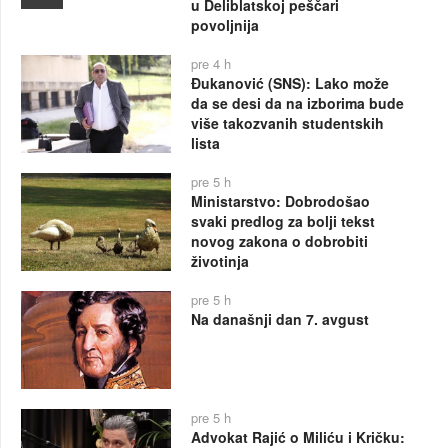
u Deliblatskoj peščari
povoljnija
pre 4 h
Đukanović (SNS): Lako može
da se desi da na izborima bude
više takozvanih studentskih
lista
pre 5 h
Ministarstvo: Dobrodošao
svaki predlog za bolji tekst
novog zakona o dobrobiti
životinja
pre 5 h
Na današnji dan 7. avgust
pre 5 h
Advokat Rajić o Miliću i Kričku: