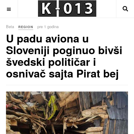
OFF CANVAS
Beta
pre 1 godina
REGION
U padu aviona u
Sloveniji poginuo bivši
švedski političar i
osnivač sajta Pirat bej