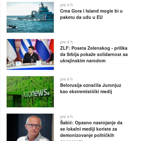
pre 4 h
Crna Gora i Island mogle bi u
paketu da uđu u EU
pre 4 h
ZLF: Poseta Zelenskog - prilika
da Srbija pokaže solidarnost sa
ukrajinskim narodom
pre 4 h
Belorusija označila Juronjuz
kao ekstremistički medij
pre 4 h
Šabić: Opasno nastojanje da
se lokalni mediji koriste za
demonizovanje političkih