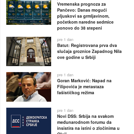
Vremenska prognoza za
Pančevo: Danas mogući
pljuskovi sa grmljavinom,
početkom naredne sedmice
ponovo do 38 stepeni
pre 1 dan
Batut: Registrovana prva dva
slučaja groznice Zapadnog Nila
ove godine u Srbiji
pre 1 dan
Goran Marković: Napad na
Filipovića je metastaza
fašističkog režima
pre 1 dan
Novi DSS: Srbija na svakom
međunarodnom forumu da
insistira na istini o zločinima u
Oluji