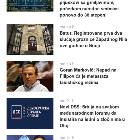
pljuskovi sa grmljavinom,
početkom naredne sedmice
ponovo do 38 stepeni
pre 19 h
Batut: Registrovana prva dva
slučaja groznice Zapadnog Nila
ove godine u Srbiji
pre 19 h
Goran Marković: Napad na
Filipovića je metastaza
fašističkog režima
pre 21 h
Novi DSS: Srbija na svakom
međunarodnom forumu da
insistira na istini o zločinima u
Oluji
pre 21 h