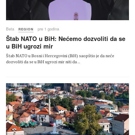
Beta
pre 1 godina
REGION
Štab NATO u BiH: Nećemo dozvoliti da se
u BiH ugrozi mir
Štab NATO u Bosni i Hercegovini (BiH) saopštio je da neće
dozvoliti da se u BiH ugrozi mir niti da ...