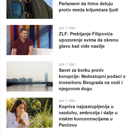
Parlament da hitno deluju
protiv mreža krijumčara ljudi
pre 1 dan
ZLF: Prebijanje Filipovića
upozorenje svima da okrenu
glavu kad vide nasilje
pre 1 dan
Savet za borbu protiv
korupcije: Nedostupni podaci o
investitoru Beograda na vodi i
njegovom dugu
pre 1 dan
Kopriva najzastupljenija u
vazduhu, ambrozija i dalje u
niskim koncentracijama u
Pančevu