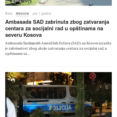
Beta
pre 1 godina
REGION
Ambasada SAD zabrinuta zbog zatvaranja
centara za socijalni rad u opštinama na
severu Kosova
Ambasada Sjedinjenih Američkih Država (SAD) na Kosovu izrazila
je zabrinutost zbog akcije zatvaranja centara za socijalni rad, u
opštinama sa ...