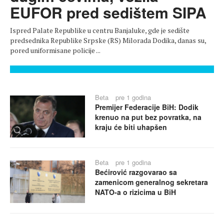
EUFOR pred sedištem SIPA
Ispred Palate Republike u centru Banjaluke, gde je sedište
predsednika Republike Srpske (RS) Milorada Dodika, danas su,
pored uniformisane policije ...
Beta
pre 1 godina
Premijer Federacije BiH: Dodik
krenuo na put bez povratka, na
kraju će biti uhapšen
Beta
pre 1 godina
Bećirović razgovarao sa
zamenicom generalnog sekretara
NATO-a o rizicima u BiH