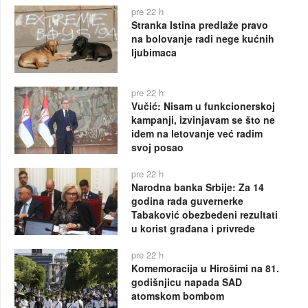
pre 22 h
Stranka Istina predlaže pravo
na bolovanje radi nege kućnih
ljubimaca
pre 22 h
Vučić: Nisam u funkcionerskoj
kampanji, izvinjavam se što ne
idem na letovanje već radim
svoj posao
pre 22 h
Narodna banka Srbije: Za 14
godina rada guvernerke
Tabaković obezbeđeni rezultati
u korist građana i privrede
pre 22 h
Komemoracija u Hirošimi na 81.
godišnjicu napada SAD
atomskom bombom