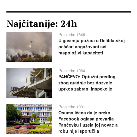
Najčitanije: 24h
Pregleda: 1846
U gašenju požara u Deliblatskoj
peščari angažovani svi
raspoloživi kapaciteti
Pregleda: 1064
PANČEVO: Optužni predlog
zbog gradnje bez dozvole
uprkos zabrani inspekcije
Pregleda: 1001
Osumnjičena da je preko
Facebook oglasa prevarila
Pančevku i uzela joj novac a
robu nije isporučila