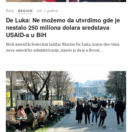
Beta
pre 1 godina
REGION
De Luka: Ne možemo da utvrdimo gde je
nestalo 250 miliona dolara sredstava
USAID-a u BiH
Bivši američki federalni tužilac Martin De Luka, koji je deo tima
nove američke administracije, izjavio je da je u Bosni ...