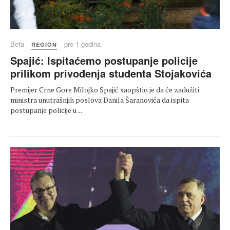
Beta
pre 1 godina
REGION
Spajić: Ispitaćemo postupanje policije
prilikom privođenja studenta Stojakovića
Premijer Crne Gore Milojko Spajić saopštio je da će zadužiti
ministra unutrašnjih poslova Danila Šaranovića da ispita
postupanje policije u ...