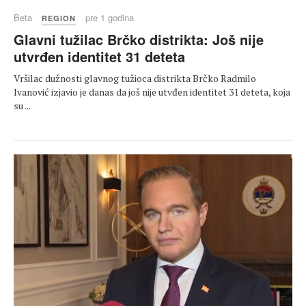
Beta
pre 1 godina
REGION
Glavni tužilac Brčko distrikta: Još nije
utvrđen identitet 31 deteta
Vršilac dužnosti glavnog tužioca distrikta Brčko Radmilo
Ivanović izjavio je danas da još nije utvđen identitet 31 deteta, koja
su ...