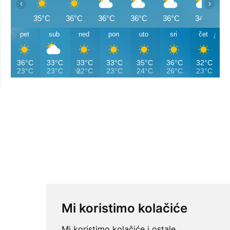
‹
›
35°C
36°C
36°C
36°C
36°C
34°C
pet
sub
ned
pon
uto
sri
čet
36°C
33°C
33°C
33°C
35°C
36°C
32°C
23°C
23°C
22°C
23°C
24°C
26°C
23°C
Mi koristimo kolačiće
Mi koristimo kolačiće i ostale