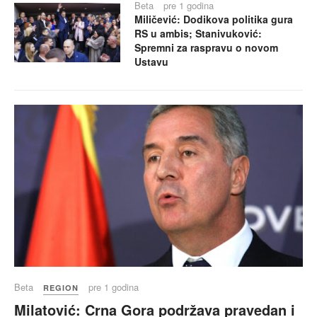
Beta
pre 1 godina
Miličević: Dodikova politika gura
RS u ambis; Stanivuković:
Spremni za raspravu o novom
Ustavu
Beta
pre 1 godina
REGION
Milatović: Crna Gora podržava pravedan i