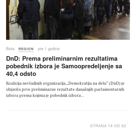
Beta
pre 1 godina
REGION
DnD: Prema preliminarnim rezultatima
pobednik izbora je Samoopredeljenje sa
40,4 odsto
Koalicija nevladinih organizacija „Demokratija na delu“ (DnD) je
objavila prve preliminarne rezultate današnjih parlamentarnih
izbora prema kojima je pobednik izbora ...
STRANA 16 OD 92