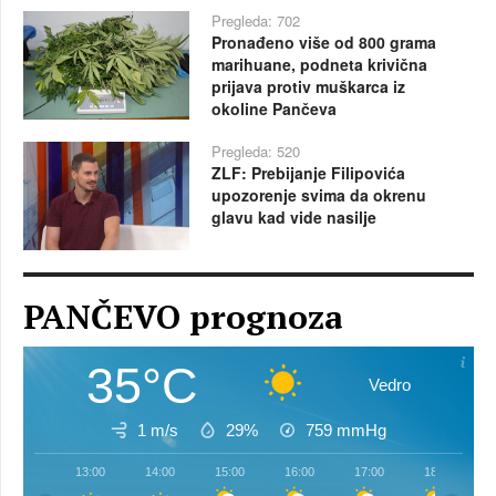
Pregleda: 702
Pronađeno više od 800 grama
marihuane, podneta krivična
prijava protiv muškarca iz
okoline Pančeva
Pregleda: 520
ZLF: Prebijanje Filipovića
upozorenje svima da okrenu
glavu kad vide nasilje
PANČEVO prognoza
35°C
Vedro
1 m/s
29%
759
mmHg
13:00
14:00
15:00
16:00
17:00
18:00