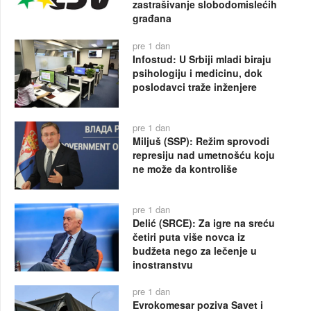
zastrašivanje slobodomislećih
građana
pre 1 dan
Infostud: U Srbiji mladi biraju
psihologiju i medicinu, dok
poslodavci traže inženjere
pre 1 dan
Miljuš (SSP): Režim sprovodi
represiju nad umetnošću koju
ne može da kontroliše
pre 1 dan
Delić (SRCE): Za igre na sreću
četiri puta više novca iz
budžeta nego za lečenje u
inostranstvu
pre 1 dan
Evrokomesar poziva Savet i