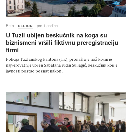
Beta
pre 1 godina
REGION
U Tuzli ubijen beskućnik na koga su
biznismeni vršili fiktivnu preregistraciju
firmi
Policija Tuzlanskog kantona (TK), pronašla je nož kojim je
najverovatnije ubijen Sabalahajrudin Suljagić, beskućnik koji je
javnosti postao poznat nakon ...