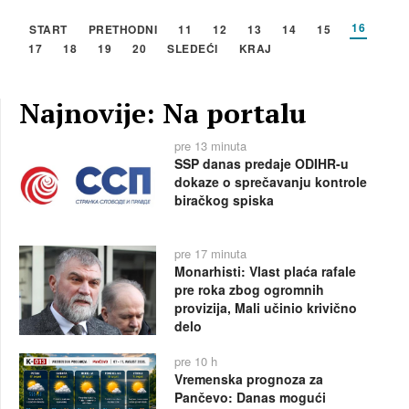
16
START
PRETHODNI
11
12
13
14
15
17
18
19
20
SLEDEĆI
KRAJ
Najnovije: Na portalu
pre 13 minuta
SSP danas predaje ODIHR-u
dokaze o sprečavanju kontrole
biračkog spiska
pre 17 minuta
Monarhisti: Vlast plaća rafale
pre roka zbog ogromnih
provizija, Mali učinio krivično
delo
pre 10 h
Vremenska prognoza za
Pančevo: Danas mogući