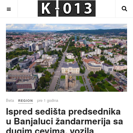
OFF CANVAS
Beta
pre 1 godina
REGION
Ispred sedišta predsednika
u Banjaluci žandarmerija sa
dugim cevima, vozila