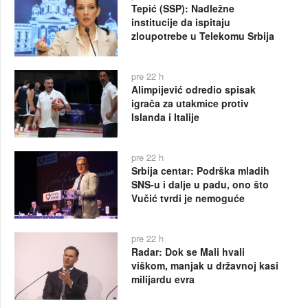
Tepić (SSP): Nadležne
institucije da ispitaju
zloupotrebe u Telekomu Srbija
pre 22 h
Alimpijević odredio spisak
igrača za utakmice protiv
Islanda i Italije
pre 22 h
Srbija centar: Podrška mladih
SNS-u i dalje u padu, ono što
Vučić tvrdi je nemoguće
pre 22 h
Radar: Dok se Mali hvali
viškom, manjak u državnoj kasi
milijardu evra