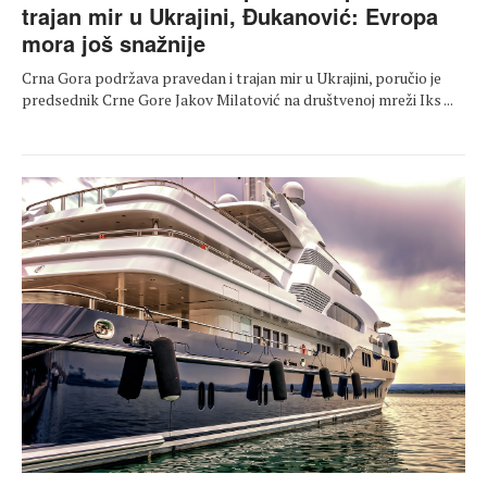
trajan mir u Ukrajini, Đukanović: Evropa
mora još snažnije
Crna Gora podržava pravedan i trajan mir u Ukrajini, poručio je
predsednik Crne Gore Jakov Milatović na društvenoj mreži Iks ...