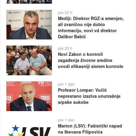
pre 22 h
Mediji: Direktor RGZ-a smenjen,
ali zvanično nije dobio
informaciju, novi vd direktor
Dalibor Babić
pre 23 h
Novi Zakon o kontroli
zagađenja životne sredine
uvodi efikasniji sistem kontrole
pre 1 dan
Profesor Lompar: Vučić
neprestano izaziva unutrašnje
srpske sukobe
pre 1 dan
Marton (LSV): Fašistički napad
na Stevana Filipovića