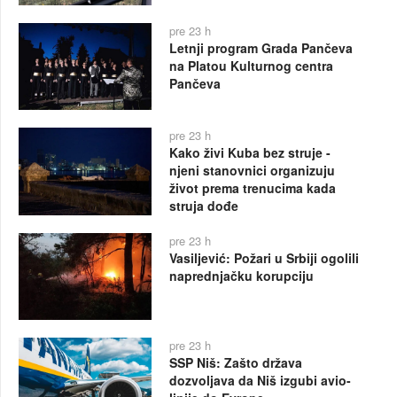
pre 23 h
Letnji program Grada Pančeva
na Platou Kulturnog centra
Pančeva
pre 23 h
Kako živi Kuba bez struje -
njeni stanovnici organizuju
život prema trenucima kada
struja dođe
pre 23 h
Vasiljević: Požari u Srbiji ogolili
naprednjačku korupciju
pre 23 h
SSP Niš: Zašto država
dozvoljava da Niš izgubi avio-