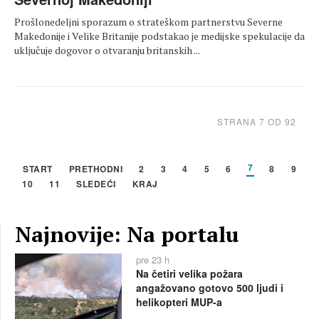
Prošlonedeljni sporazum o strateškom partnerstvu Severne
Makedonije i Velike Britanije podstakao je medijske spekulacije da
uključuje dogovor o otvaranju britanskih ...
STRANA 7 OD 92
7
START
PRETHODNI
2
3
4
5
6
8
9
10
11
SLEDEĆI
KRAJ
Najnovije: Na portalu
pre 23 h
Na četiri velika požara
angažovano gotovo 500 ljudi i
helikopteri MUP-a