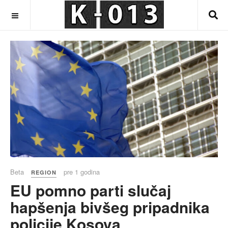
OFF CANVAS
Beta
pre 1 godina
REGION
EU pomno parti slučaj
hapšenja bivšeg pripadnika
policije Kosova