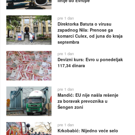
linije do Evrope
pre 1 dan
Direktorka Batuta o virusu
zapadnog Nila: Prenose ga
komarci Culex, od juna do kraja
septembra
pre 1 dan
Devizni kurs: Evro u ponedeljak
117,34 dinara
pre 1 dan
Mandić: EU nije našla rešenje
za boravak prevoznika u
Šengen zoni
pre 1 dan
Krkobabić: Nijedno veće selo