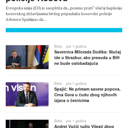
Evropska unija (EU) je saopštila da „pomno prati“ slučaj hapšenja
kosovskog državljanina bivšeg pripadnika kosovske policije
Arbnora Spahijua i da ...
Beta
pre 1 godina
Savetnica Milorada Dodika: Slučaj
ide u Strazbur, ako presuda u BiH
ne bude oslobađajuća
Beta
pre 1 godina
Spajić: Ne primam savete popova,
Crna Gora u čudu zbog njihovih
izjava o četnicima
Beta
pre 1 godina
Andrej Vučić tužio Vijesti zbog