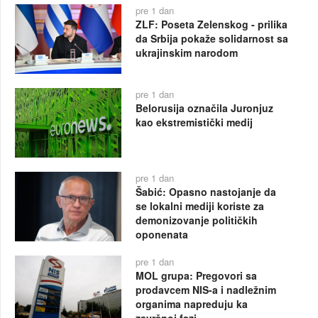
pre 1 dan
ZLF: Poseta Zelenskog - prilika
da Srbija pokaže solidarnost sa
ukrajinskim narodom
pre 1 dan
Belorusija označila Juronjuz
kao ekstremistički medij
pre 1 dan
Šabić: Opasno nastojanje da
se lokalni mediji koriste za
demonizovanje političkih
oponenata
pre 1 dan
MOL grupa: Pregovori sa
prodavcem NIS-a i nadležnim
organima napreduju ka
završnoj fazi