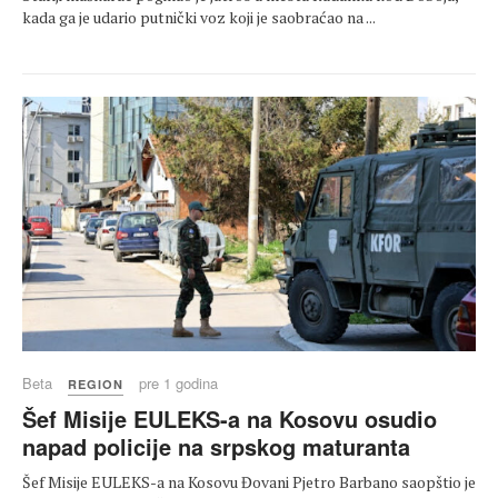
kada ga je udario putnički voz koji je saobraćao na ...
Beta
pre 1 godina
REGION
Šef Misije EULEKS-a na Kosovu osudio
napad policije na srpskog maturanta
Šef Misije EULEKS-a na Kosovu Đovani Pjetro Barbano saopštio je