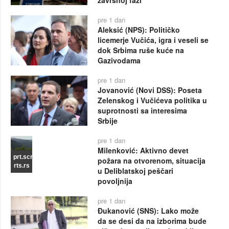
pre 1 dan
Aleksić (NPS): Političko
licemerje Vučića, igra i veseli se
dok Srbima ruše kuće na
Gazivodama
pre 1 dan
Jovanović (Novi DSS): Poseta
Zelenskog i Vučićeva politika u
suprotnosti sa interesima
Srbije
pre 1 dan
Milenković: Aktivno devet
prt.scr
požara na otvorenom, situacija
rts.rs
u Deliblatskoj peščari
povoljnija
pre 1 dan
Đukanović (SNS): Lako može
da se desi da na izborima bude