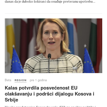
danas da je duboko šokiran i da osuđuje preteranu upotrebu ...
Beta
pre 1 godina
REGION
Kalas potvrdila posvećenost EU
olakšavanju i podršci dijalogu Kosova i
Srbije