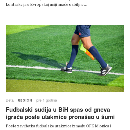
kontrakcija u Evropskoj uniji imaće ozbiljne ...
Beta
pre 1 godina
REGION
Fudbalski sudija u BiH spas od gneva
igrača posle utakmice pronašao u šumi
Posle završetka fudbalske utakmice između OFK Mionica i