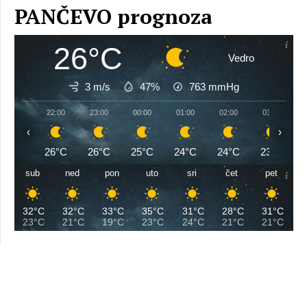
PANČEVO prognoza
26°C
Vedro
3 m/s
47%
763
mmHg
22:00
23:00
00:00
01:00
02:00
03:00
‹
›
26°C
26°C
25°C
24°C
24°C
23°C
sub
ned
pon
uto
sri
čet
pet
32°C
32°C
33°C
35°C
31°C
28°C
31°C
23°C
21°C
19°C
23°C
24°C
21°C
21°C