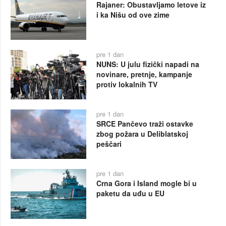
Rajaner: Obustavljamo letove iz
i ka Nišu od ove zime
pre 1 dan
NUNS: U julu fizički napadi na
novinare, pretnje, kampanje
protiv lokalnih TV
pre 1 dan
SRCE Pančevo traži ostavke
zbog požara u Deliblatskoj
peščari
pre 1 dan
Crna Gora i Island mogle bi u
paketu da uđu u EU