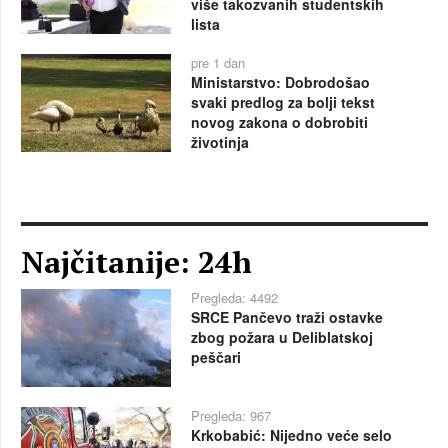
više takozvanih studentskih
lista
pre 1 dan
Ministarstvo: Dobrodošao
svaki predlog za bolji tekst
novog zakona o dobrobiti
životinja
Najčitanije: 24h
Pregleda: 4492
SRCE Pančevo traži ostavke
zbog požara u Deliblatskoj
peščari
Pregleda: 967
Krkobabić: Nijedno veće selo