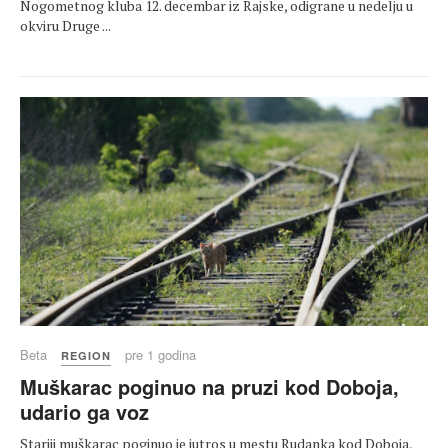
Nogometnog kluba 12. decembar iz Rajske, odigrane u nedelju u
okviru Druge ...
Beta
pre 1 godina
REGION
Muškarac poginuo na pruzi kod Doboja,
udario ga voz
Stariji muškarac poginuo je jutros u mestu Rudanka kod Doboja,