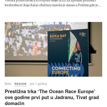
Visoka predstavnica Evropske unije (EU) za spoljnu politiku i
bezbednost Kaja Kalas (Kallas) izjavila je danas u Prištini gde je ...
Beta
pre 1 godina
REGION
Prestižna trka ‘The Ocean Race Europe’
ove godine prvi put u Jadranu, Tivat grad
domaćin