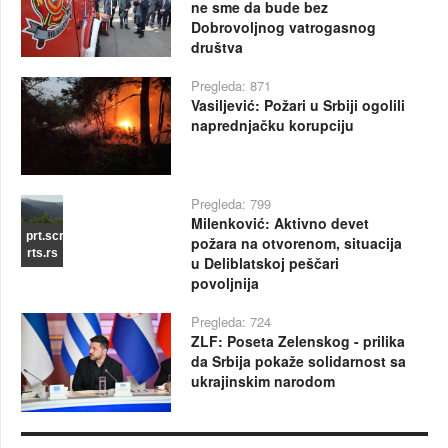
ne sme da bude bez
Dobrovoljnog vatrogasnog
društva
Pregleda: 871
Vasiljević: Požari u Srbiji ogolili
naprednjačku korupciju
Pregleda: 799
Milenković: Aktivno devet
prt.scr
požara na otvorenom, situacija
rts.rs
u Deliblatskoj peščari
povoljnija
Pregleda: 724
ZLF: Poseta Zelenskog - prilika
da Srbija pokaže solidarnost sa
ukrajinskim narodom