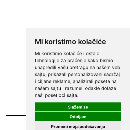
Mi koristimo kolačiće
Mi koristimo kolačiće i ostale
tehnologije za praćenje kako bismo
unapredili vašu pretragu na našem veb
sajtu, prikazali personalizovani sadržaj
i ciljane reklame, analizirali posete na
našem sajtu i razumeli odakle dolaze
naši posetioci sajta.
Slažem se
Odbijam
Promeni moja podešavanja