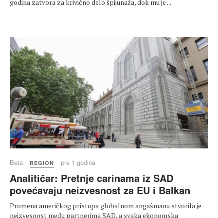
godina zatvora za krivično delo špijunaža, dok mu je ...
Beta
pre 1 godina
REGION
Analitičar: Pretnje carinama iz SAD
povećavaju neizvesnost za EU i Balkan
Promena američkog pristupa globalnom angažmanu stvorila je
neizvesnost među partnerima SAD, a svaka ekonomska