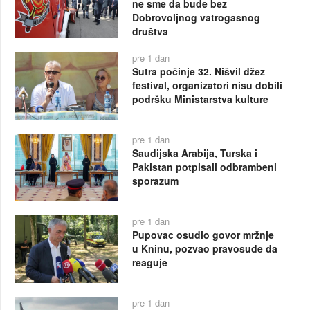
ne sme da bude bez
Dobrovoljnog vatrogasnog
društva
pre 1 dan
Sutra počinje 32. Nišvil džez
festival, organizatori nisu dobili
podršku Ministarstva kulture
pre 1 dan
Saudijska Arabija, Turska i
Pakistan potpisali odbrambeni
sporazum
pre 1 dan
Pupovac osudio govor mržnje
u Kninu, pozvao pravosuđe da
reaguje
pre 1 dan