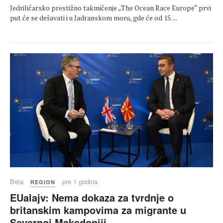
Jedriličarsko prestižno takmičenje „The Ocean Race Europe“ prvi
put će se dešavati i u Jadranskom moru, gde će od 15. ...
Beta
pre 1 godina
REGION
EUalajv: Nema dokaza za tvrdnje o
britanskim kampovima za migrante u
Severnoj Makedoniji