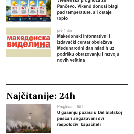
Vremenska prognoza za
Pančevo: Vikend donosi blagi
pad temperature, ali ostaje
toplo
pre 1 dan
Makedonski informativni i
izdavački centar obeležava
Međunarodni dan mladih uz
podršku obrazovanju i razvoju
novih veština
Najčitanije: 24h
Pregleda: 1801
U gašenju požara u Deliblatskoj
peščari angažovani svi
raspoloživi kapaciteti