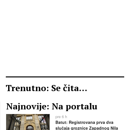
Trenutno: Se čita...
Najnovije: Na portalu
pre 6 h
Batut: Registrovana prva dva
slučaja groznice Zapadnog Nila