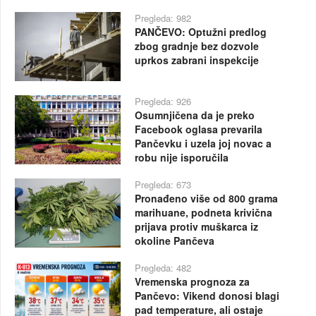
Pregleda: 982
PANČEVO: Optužni predlog
zbog gradnje bez dozvole
uprkos zabrani inspekcije
Pregleda: 926
Osumnjičena da je preko
Facebook oglasa prevarila
Pančevku i uzela joj novac a
robu nije isporučila
Pregleda: 673
Pronađeno više od 800 grama
marihuane, podneta krivična
prijava protiv muškarca iz
okoline Pančeva
Pregleda: 482
Vremenska prognoza za
Pančevo: Vikend donosi blagi
pad temperature, ali ostaje