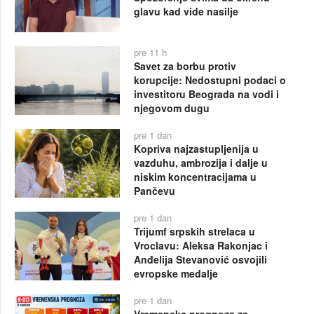
glavu kad vide nasilje
pre 11 h
Savet za borbu protiv
korupcije: Nedostupni podaci o
investitoru Beograda na vodi i
njegovom dugu
pre 1 dan
Kopriva najzastupljenija u
vazduhu, ambrozija i dalje u
niskim koncentracijama u
Pančevu
pre 1 dan
Trijumf srpskih strelaca u
Vroclavu: Aleksa Rakonjac i
Anđelija Stevanović osvojili
evropske medalje
pre 1 dan