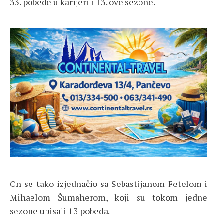
33. pobede u karijeri i 13. ove sezone.
On se tako izjednačio sa Sebastijanom Fetelom i
Mihaelom Šumaherom, koji su tokom jedne
sezone upisali 13 pobeda.