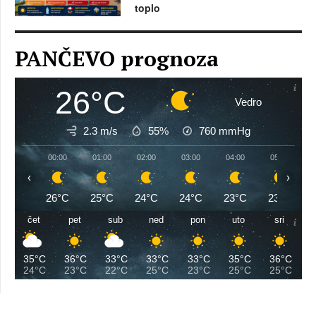
toplo
PANČEVO prognoza
26°C
Vedro
2.3 m/s
55%
760
mmHg
00:00
01:00
02:00
03:00
04:00
05:00
‹
›
26°C
25°C
24°C
24°C
23°C
23°C
čet
pet
sub
ned
pon
uto
sri
35°C
36°C
33°C
33°C
33°C
35°C
36°C
24°C
23°C
22°C
25°C
23°C
25°C
25°C