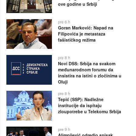
ove godine u Srbiji
pre 6 h
Goran Marković: Napad na
Filipovića je metastaza
fašističkog režima
pre 8 h
Novi DSS: Srbija na svakom
međunarodnom forumu da
insistira na istini o zločinima u
Oluji
pre 8 h
Tepić (SSP): Nadležne
institucije da ispitaju
zloupotrebe u Telekomu Srbija
pre 9 h
Alimpijević odredio spisak