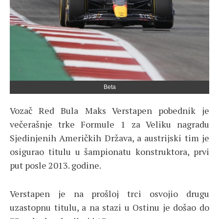
Beta
Vozač Red Bula Maks Verstapen pobednik je
večerašnje trke Formule 1 za Veliku nagradu
Sjedinjenih Američkih Država, a austrijski tim je
osigurao titulu u šampionatu konstruktora, prvi
put posle 2013. godine.
Verstapen je na prošloj trci osvojio drugu
uzastopnu titulu, a na stazi u Ostinu je došao do