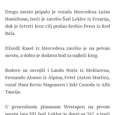
Drugo mesto pripalo je vozaču Mercedesa Luisu
Hamiltonu, treći je završio Šarl Lekler iz Ferarija,
dok je četvrti kroz cilj prošao Serhio Peres iz Red
Bula.
Džordž Rasel iz Mercedesa završio je na petom
mestu, a dobio je dodatni bod za najbrži krug.
Bodove su osvojili i Lando Noris iz Meklarena,
Fernando Alonso iz Alpina, Fetel (Aston Martin),
vozač Hasa Kevin Magnusen i Juki Cunoda iz Alfa
Taurija.
U generalnom plasmanu Verstapen na prvom
mestu ima 391 bod, Lekler je drugi sa 267, a treći