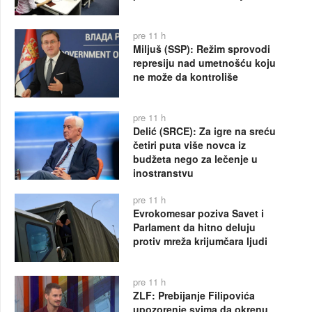
pre 11 h
Miljuš (SSP): Režim sprovodi
represiju nad umetnošću koju
ne može da kontroliše
pre 11 h
Delić (SRCE): Za igre na sreću
četiri puta više novca iz
budžeta nego za lečenje u
inostranstvu
pre 11 h
Evrokomesar poziva Savet i
Parlament da hitno deluju
protiv mreža krijumčara ljudi
pre 11 h
ZLF: Prebijanje Filipovića
upozorenje svima da okrenu