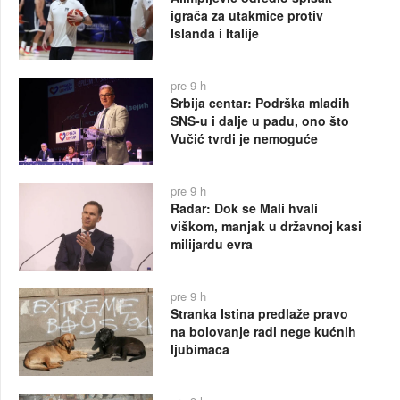
igrača za utakmice protiv
Islanda i Italije
pre 9 h
Srbija centar: Podrška mladih
SNS-u i dalje u padu, ono što
Vučić tvrdi je nemoguće
pre 9 h
Radar: Dok se Mali hvali
viškom, manjak u državnoj kasi
milijardu evra
pre 9 h
Stranka Istina predlaže pravo
na bolovanje radi nege kućnih
ljubimaca