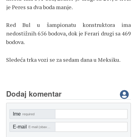
je Peres sa dva boda manje.
Red Bul u šampionatu konstruktora ima
nedostižnih 656 bodova, dok je Ferari drugi sa 469
bodova.
Sledeća trka vozi se za sedam dana u Meksiku.
Dodaj komentar
Ime
required
E-mail
E-mail (obavezno)