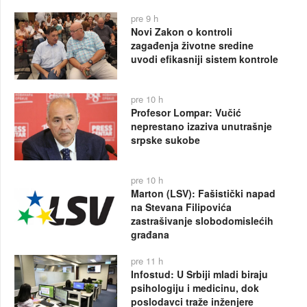
pre 9 h
Novi Zakon o kontroli
zagađenja životne sredine
uvodi efikasniji sistem kontrole
pre 10 h
Profesor Lompar: Vučić
neprestano izaziva unutrašnje
srpske sukobe
pre 10 h
Marton (LSV): Fašistički napad
na Stevana Filipovića
zastrašivanje slobodomislećih
građana
pre 11 h
Infostud: U Srbiji mladi biraju
psihologiju i medicinu, dok
poslodavci traže inženjere