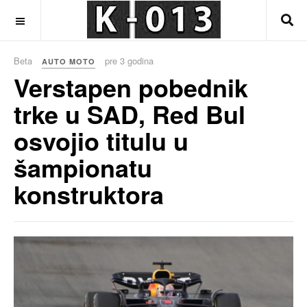
OFF CANVAS
Beta
pre 3 godina
AUTO MOTO
Verstapen pobednik
trke u SAD, Red Bul
osvojio titulu u
šampionatu
konstruktora