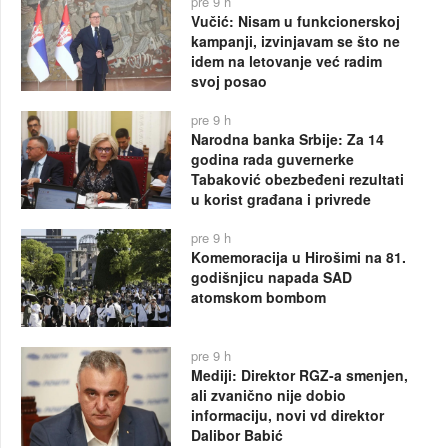
pre 9 h
Vučić: Nisam u funkcionerskoj
kampanji, izvinjavam se što ne
idem na letovanje već radim
svoj posao
pre 9 h
Narodna banka Srbije: Za 14
godina rada guvernerke
Tabaković obezbeđeni rezultati
u korist građana i privrede
pre 9 h
Komemoracija u Hirošimi na 81.
godišnjicu napada SAD
atomskom bombom
pre 9 h
Mediji: Direktor RGZ-a smenjen,
ali zvanično nije dobio
informaciju, novi vd direktor
Dalibor Babić