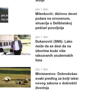
Srbije
pre 1 dan
Milenković: Aktivno devet
prt.scr
požara na otvorenom,
rts.rs
situacija u Deliblatskoj
peščari povoljnija
pre 1 dan
Đukanović (SNS): Lako
može da se desi da na
izborima bude više
takozvanih studentskih
lista
pre 1 dan
Ministarstvo: Dobrodošao
svaki predlog za bolji tekst
novog zakona o dobrobiti
životinja