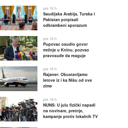
pre 16 h
Saudijska Arabija, Turska i
Pakistan potpisali
odbrambeni sporazum
pre 16 h
Pupovac osudio govor
mržnje u Kninu, pozvao
pravosuđe da reaguje
pre 16 h
Rajaner: Obustavljamo
letove iz i ka Nišu od ove
zime
pre 16 h
NUNS: U julu fizički napadi
na novinare, pretnje,
kampanje protiv lokalnih TV