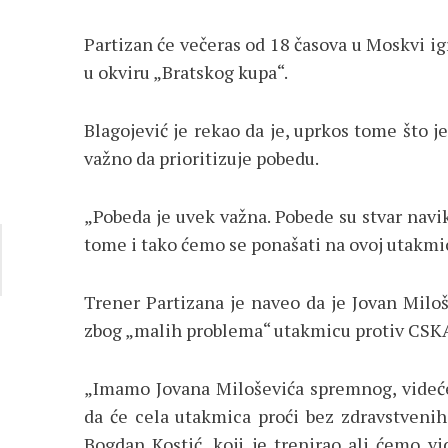
Partizan će večeras od 18 časova u Moskvi ig
u okviru „Bratskog kupa“.
Blagojević je rekao da je, uprkos tome što j
važno da prioritizuje pobedu.
„Pobeda je uvek važna. Pobede su stvar nav
tome i tako ćemo se ponašati na ovoj utakmici
Trener Partizana je naveo da je Jovan Miloš
zbog „malih problema“ utakmicu protiv CSKA 
„Imamo Jovana Miloševića spremnog, videće
da će cela utakmica proći bez zdravstvenih
Bogdan Kostić, koji je trenirao ali ćemo v