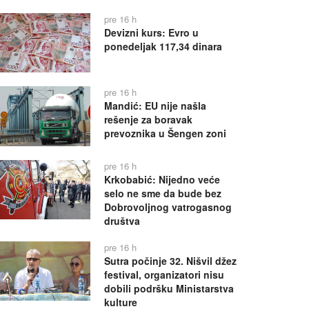
pre 16 h
Devizni kurs: Evro u
ponedeljak 117,34 dinara
pre 16 h
Mandić: EU nije našla
rešenje za boravak
prevoznika u Šengen zoni
pre 16 h
Krkobabić: Nijedno veće
selo ne sme da bude bez
Dobrovoljnog vatrogasnog
društva
pre 16 h
Sutra počinje 32. Nišvil džez
festival, organizatori nisu
dobili podršku Ministarstva
kulture