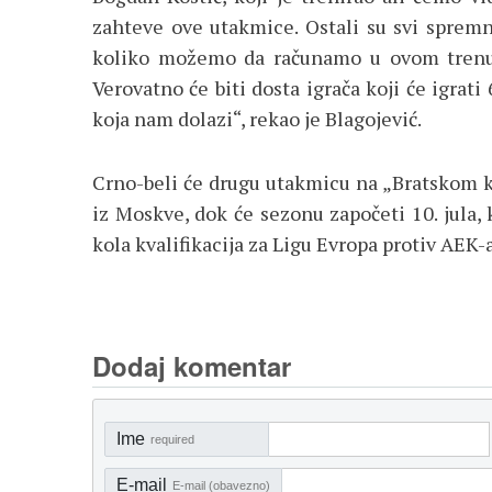
zahteve ove utakmice. Ostali su svi sprem
koliko možemo da računamo u ovom trenut
Verovatno će biti dosta igrača koji će igrat
koja nam dolazi“, rekao je Blagojević.
Crno-beli će drugu utakmicu na „Bratskom k
iz Moskve, dok će sezonu započeti 10. jula
kola kvalifikacija za Ligu Evropa protiv AEK-
Dodaj komentar
Ime
required
E-mail
E-mail (obavezno)