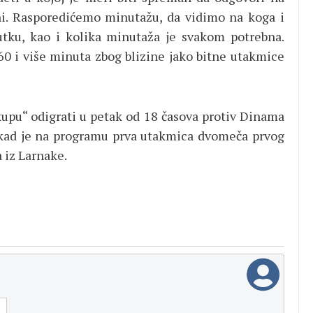
ni. Rasporedićemo minutažu, da vidimo na koga i
ku, kao i kolika minutaža je svakom potrebna.
i 60 i više minuta zbog blizine jako bitne utakmice
upu“ odigrati u petak od 18 časova protiv Dinama
, kad je na programu prva utakmica dvomeča prvog
a iz Larnake.