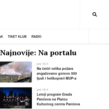
AK
TIKET KLUB
RADIO
Najnovije: Na portalu
pre 16 h
Na četiri velika požara
angažovano gotovo 500
ljudi i helikopteri MUP-a
pre 16 h
Letnji program Grada
Pančeva na Platou
Kulturnog centra Pančeva