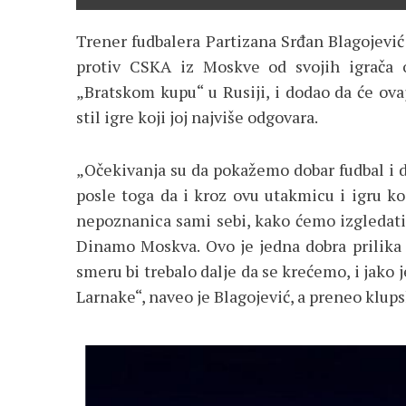
Trener fudbalera Partizana Srđan Blagojević 
protiv CSKA iz Moskve od svojih igrača o
„Bratskom kupu“ u Rusiji, i dodao da će ova
stil igre koji joj najviše odgovara.
„Očekivanja su da pokažemo dobar fudbal i 
posle toga da i kroz ovu utakmicu i igru 
nepoznanica sami sebi, kako ćemo izgledati
Dinamo Moskva. Ovo je jedna dobra prilika
smeru bi trebalo dalje da se krećemo, i jako
Larnake“, naveo je Blagojević, a preneo klups