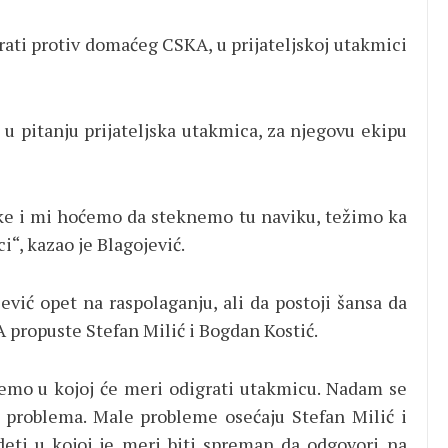
rati protiv domaćeg CSKA, u prijateljskoj utakmici
e u pitanju prijateljska utakmica, za njegovu ekipu
ike i mi hoćemo da steknemo tu naviku, težimo ka
“, kazao je Blagojević.
ević opet na raspolaganju, ali da postoji šansa da
propuste Stefan Milić i Bogdan Kostić.
mo u kojoj će meri odigrati utakmicu. Nadam se
 problema. Male probleme osećaju Stefan Milić i
ideti u kojoj je meri biti spreman da odgovori na