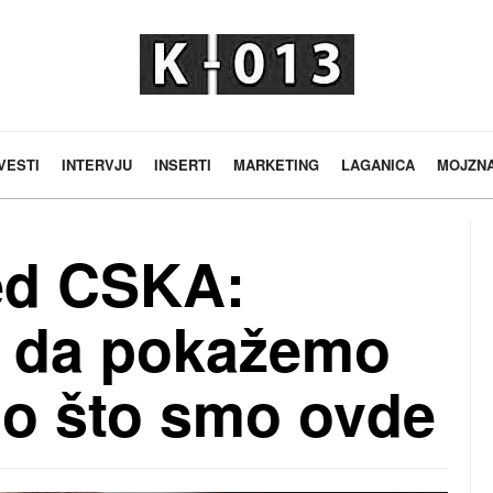
VESTI
INTERVJU
INSERTI
MARKETING
LAGANICA
MOJZN
ed CSKA:
u da pokažemo
mo što smo ovde