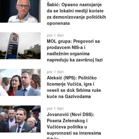
Šabić: Opasno nastojanje
da se lokalni mediji koriste
za demonizovanje političkih
oponenata
pre 1 dan
MOL grupa: Pregovori sa
prodavcem NIS-a i
nadležnim organima
napreduju ka završnoj fazi
pre 1 dan
Aleksić (NPS): Političko
licemerje Vučića, igra i
veseli se dok Srbima ruše
kuće na Gazivodama
pre 1 dan
Jovanović (Novi DSS):
Poseta Zelenskog i
Vučićeva politika u
suprotnosti sa interesima