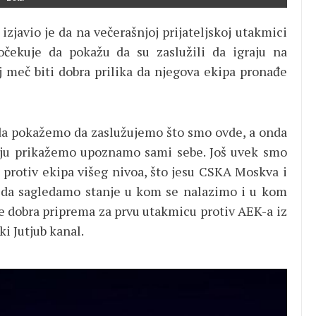
izjavio je da na večerašnjoj prijateljskoj utakmici
čekuje da pokažu da su zaslužili da igraju na
j meč biti dobra prilika da njegova ekipa pronađe
da pokažemo da zaslužujemo što smo ovde, a onda
koju prikažemo upoznamo sami sebe. Još uvek smo
 protiv ekipa višeg nivoa, što jesu CSKA Moskva i
 da sagledamo stanje u kom se nalazimo i u kom
 je dobra priprema za prvu utakmicu protiv AEK-a iz
ki Jutjub kanal.