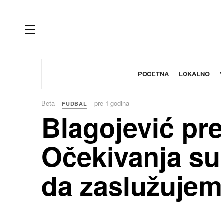
OFF CANVAS
POČETNA
LOKALNO
Beta
pre 1 godina
FUDBAL
Blagojević pr
Očekivanja s
da zaslužuje