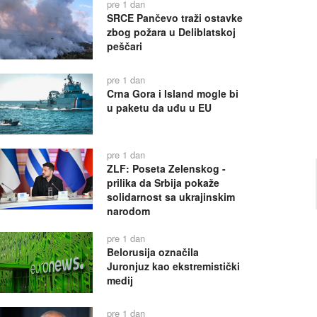
pre 1 dan
SRCE Pančevo traži ostavke
zbog požara u Deliblatskoj
peščari
pre 1 dan
Crna Gora i Island mogle bi
u paketu da uđu u EU
pre 1 dan
ZLF: Poseta Zelenskog -
prilika da Srbija pokaže
solidarnost sa ukrajinskim
narodom
pre 1 dan
Belorusija označila
Juronjuz kao ekstremistički
medij
pre 1 dan