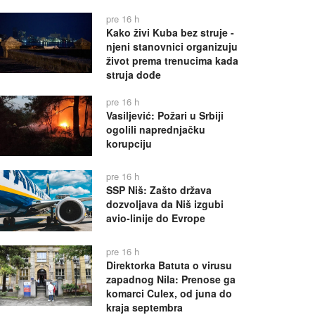
pre 16 h
Kako živi Kuba bez struje -
njeni stanovnici organizuju
život prema trenucima kada
struja dođe
pre 16 h
Vasiljević: Požari u Srbiji
ogolili naprednjačku
korupciju
pre 16 h
SSP Niš: Zašto država
dozvoljava da Niš izgubi
avio-linije do Evrope
pre 16 h
Direktorka Batuta o virusu
zapadnog Nila: Prenose ga
komarci Culex, od juna do
kraja septembra