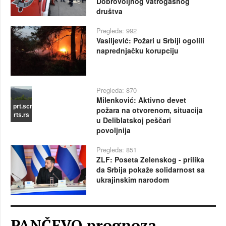
Dobrovoljnog vatrogasnog
društva
Pregleda: 992
Vasiljević: Požari u Srbiji ogolili
naprednjačku korupciju
Pregleda: 870
Milenković: Aktivno devet
prt.scr
požara na otvorenom, situacija
rts.rs
u Deliblatskoj peščari
povoljnija
Pregleda: 851
ZLF: Poseta Zelenskog - prilika
da Srbija pokaže solidarnost sa
ukrajinskim narodom
PANČEVO prognoza