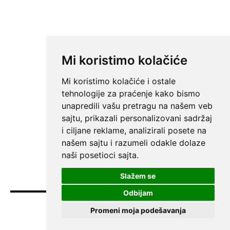
Mi koristimo kolačiće
Mi koristimo kolačiće i ostale
tehnologije za praćenje kako bismo
unapredili vašu pretragu na našem veb
sajtu, prikazali personalizovani sadržaj
i ciljane reklame, analizirali posete na
našem sajtu i razumeli odakle dolaze
naši posetioci sajta.
Slažem se
Odbijam
Promeni moja podešavanja