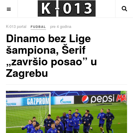
OFF CANVAS
K-013 portal
pre 4 godina
FUDBAL
Dinamo bez Lige
šampiona, Šerif
„završio posao” u
Zagrebu