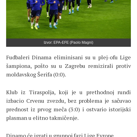
Izvor: EPA-EFE (Paolo Magni)
Fudbaleri Dinama eliminisani su u plej-ofu Lige
šampiona, pošto su u Zagrebu remizirali protiv
moldavskog Šerifa (0:0).
Klub iz Tiraspolja, koji je u prethodnoj rundi
izbacio Crvenu zvezdu, bez problema je sačuvao
prednost iz prvog meča (3:0) i ostvario istorijski
plasman u elitno takmičenje.
Dinamo će igrati u grupnoj fazi Lige Evrope.