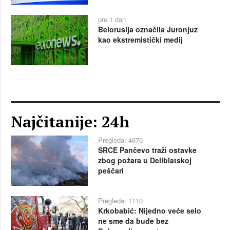
pre 1 dan
Belorusija označila Juronjuz
kao ekstremistički medij
Najčitanije: 24h
Pregleda: 4670
SRCE Pančevo traži ostavke
zbog požara u Deliblatskoj
peščari
Pregleda: 1110
Krkobabić: Nijedno veće selo
ne sme da bude bez