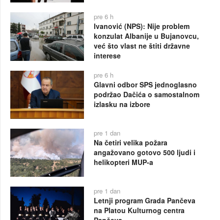
pre 6 h
Ivanović (NPS): Nije problem
konzulat Albanije u Bujanovcu,
već što vlast ne štiti državne
interese
pre 6 h
Glavni odbor SPS jednoglasno
podržao Dačića o samostalnom
izlasku na izbore
pre 1 dan
Na četiri velika požara
angažovano gotovo 500 ljudi i
helikopteri MUP-a
pre 1 dan
Letnji program Grada Pančeva
na Platou Kulturnog centra
Pančeva