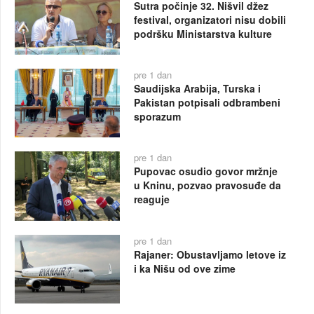
Sutra počinje 32. Nišvil džez
festival, organizatori nisu dobili
podršku Ministarstva kulture
pre 1 dan
Saudijska Arabija, Turska i
Pakistan potpisali odbrambeni
sporazum
pre 1 dan
Pupovac osudio govor mržnje
u Kninu, pozvao pravosuđe da
reaguje
pre 1 dan
Rajaner: Obustavljamo letove iz
i ka Nišu od ove zime