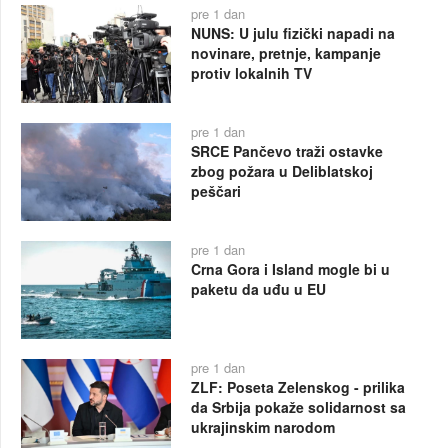
pre 1 dan
NUNS: U julu fizički napadi na
novinare, pretnje, kampanje
protiv lokalnih TV
pre 1 dan
SRCE Pančevo traži ostavke
zbog požara u Deliblatskoj
peščari
pre 1 dan
Crna Gora i Island mogle bi u
paketu da uđu u EU
pre 1 dan
ZLF: Poseta Zelenskog - prilika
da Srbija pokaže solidarnost sa
ukrajinskim narodom