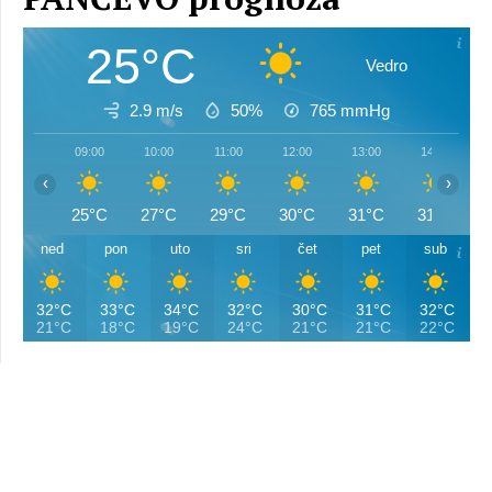
25°C
Vedro
2.9 m/s
50%
765
mmHg
09:00
10:00
11:00
12:00
13:00
14:00
‹
›
25°C
27°C
29°C
30°C
31°C
31°C
ned
pon
uto
sri
čet
pet
sub
32°C
33°C
34°C
32°C
30°C
31°C
32°C
21°C
18°C
19°C
24°C
21°C
21°C
22°C