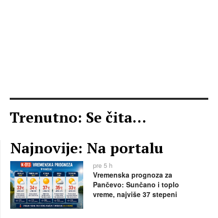
Trenutno: Se čita...
Najnovije: Na portalu
pre 5 h
Vremenska prognoza za
Pančevo: Sunčano i toplo
vreme, najviše 37 stepeni