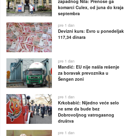
zapadnog Nila: Prenose ga
komarci Culex, od juna do kraja
septembra
pre 1 dan
Devizni kurs: Evro u ponedeljak
117,34 dinara
pre 1 dan
Mandić: EU nije našla rešenje
za boravak prevoznika u
Šengen zoni
pre 1 dan
Krkobabić: Nijedno veće selo
ne sme da bude bez
Dobrovoljnog vatrogasnog
društva
pre 1 dan