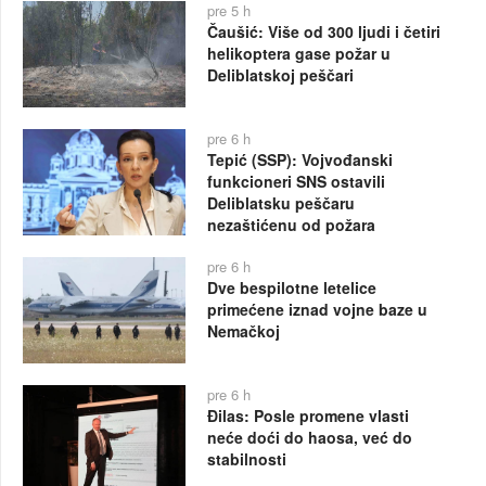
pre 5 h
Čaušić: Više od 300 ljudi i četiri
helikoptera gase požar u
Deliblatskoj peščari
pre 6 h
Tepić (SSP): Vojvođanski
funkcioneri SNS ostavili
Deliblatsku peščaru
nezaštićenu od požara
pre 6 h
Dve bespilotne letelice
primećene iznad vojne baze u
Nemačkoj
pre 6 h
Đilas: Posle promene vlasti
neće doći do haosa, već do
stabilnosti