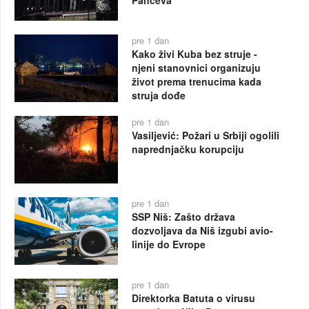
pre 1 dan
Kako živi Kuba bez struje -
njeni stanovnici organizuju
život prema trenucima kada
struja dođe
pre 1 dan
Vasiljević: Požari u Srbiji ogolili
naprednjačku korupciju
pre 1 dan
SSP Niš: Zašto država
dozvoljava da Niš izgubi avio-
linije do Evrope
pre 1 dan
Direktorka Batuta o virusu