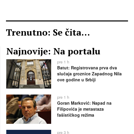
Trenutno: Se čita...
Najnovije: Na portalu
pre 1 h
Batut: Registrovana prva dva
slučaja groznice Zapadnog Nila
ove godine u Srbiji
pre 1 h
Goran Marković: Napad na
Filipovića je metastaza
fašističkog režima
pre 3 h