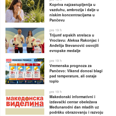
Kopriva najzastupljenija u
vazduhu, ambrozija i dalje u
niskim koncentracijama u
Pančevu
pre 19 h
Trijumf srpskih strelaca u
Vroclavu: Aleksa Rakonjac i
Anđelija Stevanović osvojili
evropske medalje
pre 19 h
Vremenska prognoza za
Pančevo: Vikend donosi blagi
pad temperature, ali ostaje
toplo
pre 19 h
Makedonski informativni i
izdavački centar obeležava
Međunarodni dan mladih uz
podršku obrazovanju i razvoju