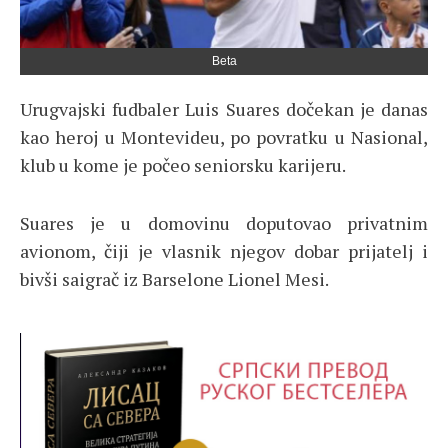
Beta
Urugvajski fudbaler Luis Suares dočekan je danas
kao heroj u Montevideu, po povratku u Nasional,
klub u kome je počeo seniorsku karijeru.
Suares je u domovinu doputovao privatnim
avionom, čiji je vlasnik njegov dobar prijatelj i
bivši saigrač iz Barselone Lionel Mesi.