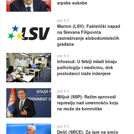
srpske sukobe
pre 5 h
Marton (LSV): Fašistički napad
na Stevana Filipovića
zastrašivanje slobodomislećih
građana
pre 5 h
Infostud: U Srbiji mladi biraju
psihologiju i medicinu, dok
poslodavci traže inženjere
pre 5 h
Miljuš (SSP): Režim sprovodi
represiju nad umetnošću koju
ne može da kontroliše
pre 5 h
Delić (SRCE): Za igre na sreću