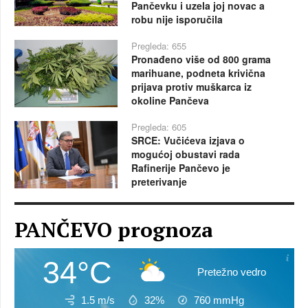
Pančevku i uzela joj novac a
robu nije isporučila
Pregleda: 655
Pronađeno više od 800 grama
marihuane, podneta krivična
prijava protiv muškarca iz
okoline Pančeva
Pregleda: 605
SRCE: Vučićeva izjava o
mogućoj obustavi rada
Rafinerije Pančevo je
preterivanje
PANČEVO prognoza
34°C
Pretežno vedro
1.5 m/s
32%
760
mmHg