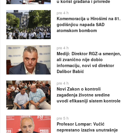
u korist građana i privrede
pre 4 h
Komemoracija u Hirošimi na 81.
godišnjicu napada SAD
atomskom bombom
pre 4 h
Mediji: Direktor RGZ-a smenjen,
ali zvanično nije dobio
informaciju, novi vd direktor
Dalibor Babić
pre 4 h
Novi Zakon o kontroli
zagađenja životne sredine
uvodi efikasniji sistem kontrole
pre 5 h
Profesor Lompar: Vučić
neprestano izaziva unutrašnje