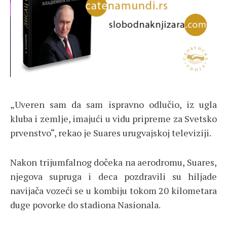
„Uveren sam da sam ispravno odlučio, iz ugla
kluba i zemlje, imajući u vidu pripreme za Svetsko
prvenstvo“, rekao je Suares urugvajskoj televiziji.
Nakon trijumfalnog dočeka na aerodromu, Suares,
njegova supruga i deca pozdravili su hiljade
navijača vozeći se u kombiju tokom 20 kilometara
duge povorke do stadiona Nasionala.