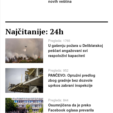
novih veština
Najčitanije: 24h
Pregleda: 1765
U gašenju požara u Deliblatskoj
peščari angažovani svi
raspoloživi kapaciteti
Pregleda: 952
PANČEVO: Optužni predlog
zbog gradnje bez dozvole
uprkos zabrani inspekcije
Pregleda: 844
Osumnjičena da je preko
Facebook oglasa prevarila