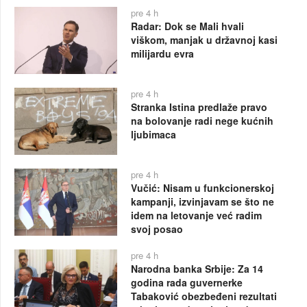
pre 4 h
Radar: Dok se Mali hvali
viškom, manjak u državnoj kasi
milijardu evra
pre 4 h
Stranka Istina predlaže pravo
na bolovanje radi nege kućnih
ljubimaca
pre 4 h
Vučić: Nisam u funkcionerskoj
kampanji, izvinjavam se što ne
idem na letovanje već radim
svoj posao
pre 4 h
Narodna banka Srbije: Za 14
godina rada guvernerke
Tabaković obezbeđeni rezultati