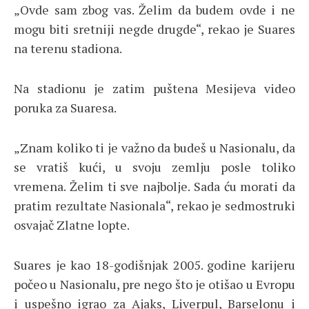
„Ovde sam zbog vas. Želim da budem ovde i ne
mogu biti sretniji negde drugde“, rekao je Suares
na terenu stadiona.
Na stadionu je zatim puštena Mesijeva video
poruka za Suaresa.
„Znam koliko ti je važno da budeš u Nasionalu, da
se vratiš kući, u svoju zemlju posle toliko
vremena. Želim ti sve najbolje. Sada ću morati da
pratim rezultate Nasionala“, rekao je sedmostruki
osvajač Zlatne lopte.
Suares je kao 18-godišnjak 2005. godine karijeru
počeo u Nasionalu, pre nego što je otišao u Evropu
i uspešno igrao za Ajaks, Liverpul, Barselonu i