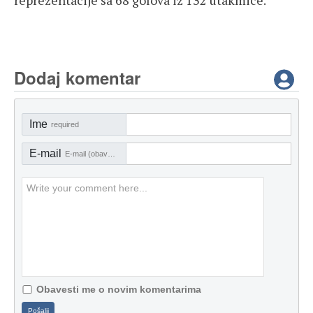
reprezentacije sa 68 golova iz 132 utakmice.
Dodaj komentar
Ime
required
E-mail
E-mail (obavezno)
Obavesti me o novim komentarima
Pošalji