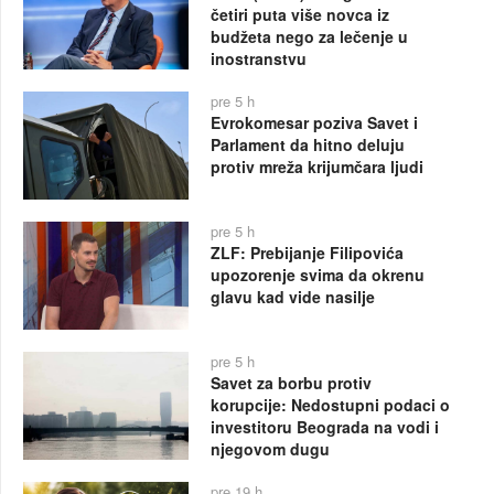
četiri puta više novca iz
budžeta nego za lečenje u
inostranstvu
pre 5 h
Evrokomesar poziva Savet i
Parlament da hitno deluju
protiv mreža krijumčara ljudi
pre 5 h
ZLF: Prebijanje Filipovića
upozorenje svima da okrenu
glavu kad vide nasilje
pre 5 h
Savet za borbu protiv
korupcije: Nedostupni podaci o
investitoru Beograda na vodi i
njegovom dugu
pre 19 h