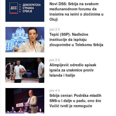
Novi DSS: Srbija na svakom
međunarodnom forumu da
insistira na istini o zločinima u
Oluji
pre 3 h
Tepić (SSP): Nadležne
institucije da ispitaju
zloupotrebe u Telekomu Srbija
pre 3 h
Alimpijević odredio spisak
igrača za utakmice protiv
Islanda i Italije
pre 4 h
Srbija centar: Podrška mladih
SNS-u i dalje u padu, ono što
Vučić tvrdi je nemoguće