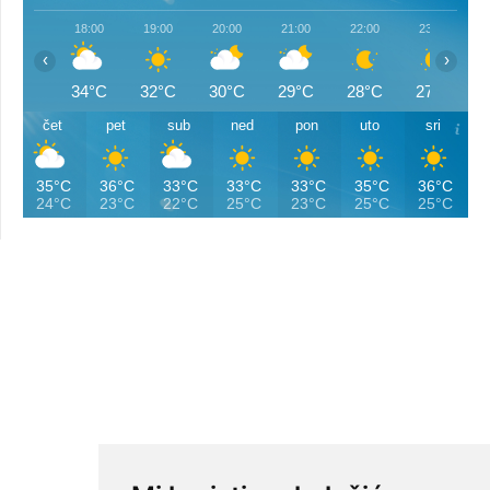
18:00
19:00
20:00
21:00
22:00
23:00
‹
›
34°C
32°C
30°C
29°C
28°C
27°C
čet
pet
sub
ned
pon
uto
sri
35°C
36°C
33°C
33°C
33°C
35°C
36°C
24°C
23°C
22°C
25°C
23°C
25°C
25°C