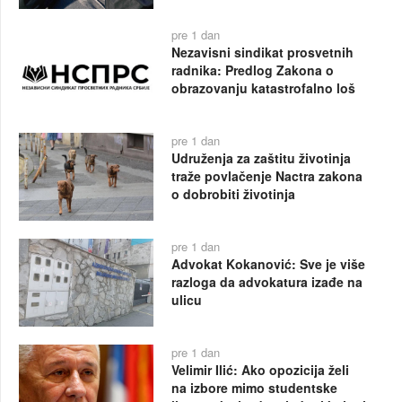
pre 1 dan
Nezavisni sindikat prosvetnih
radnika: Predlog Zakona o
obrazovanju katastrofalno loš
pre 1 dan
Udruženja za zaštitu životinja
traže povlačenje Nactra zakona
o dobrobiti životinja
pre 1 dan
Advokat Kokanović: Sve je više
razloga da advokatura izađe na
ulicu
pre 1 dan
Velimir Ilić: Ako opozicija želi
na izbore mimo studentske