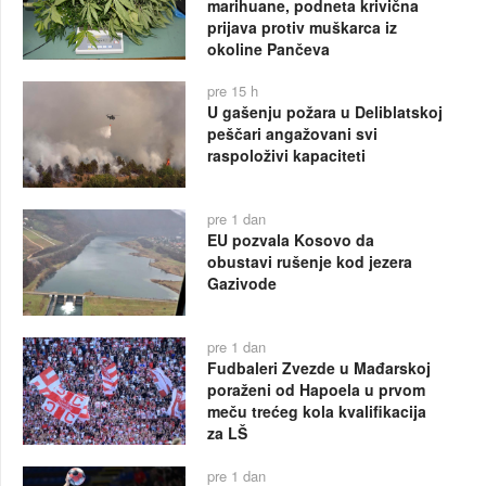
marihuane, podneta krivična
prijava protiv muškarca iz
okoline Pančeva
pre 15 h
U gašenju požara u Deliblatskoj
peščari angažovani svi
raspoloživi kapaciteti
pre 1 dan
EU pozvala Kosovo da
obustavi rušenje kod jezera
Gazivode
pre 1 dan
Fudbaleri Zvezde u Mađarskoj
poraženi od Hapoela u prvom
meču trećeg kola kvalifikacija
za LŠ
pre 1 dan