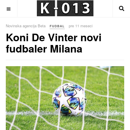
OFF CANVAS
Novinska agencija Beta
pre 11 meseci
FUDBAL
Koni De Vinter novi
fudbaler Milana