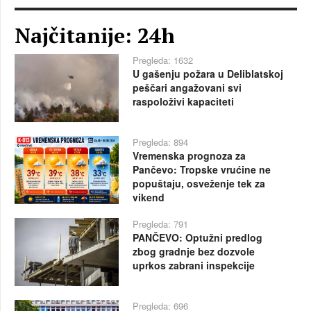
Najčitanije: 24h
Pregleda: 1632
U gašenju požara u Deliblatskoj
peščari angažovani svi
raspoloživi kapaciteti
Pregleda: 894
Vremenska prognoza za
Pančevo: Tropske vrućine ne
popuštaju, osveženje tek za
vikend
Pregleda: 791
PANČEVO: Optužni predlog
zbog gradnje bez dozvole
uprkos zabrani inspekcije
Pregleda: 696