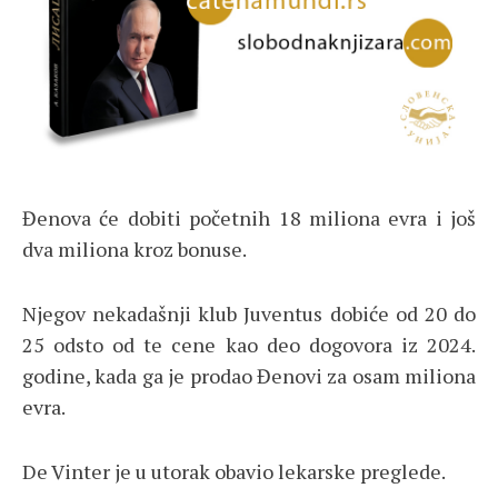
Đenova će dobiti početnih 18 miliona evra i još
dva miliona kroz bonuse.
Njegov nekadašnji klub Juventus dobiće od 20 do
25 odsto od te cene kao deo dogovora iz 2024.
godine, kada ga je prodao Đenovi za osam miliona
evra.
De Vinter je u utorak obavio lekarske preglede.