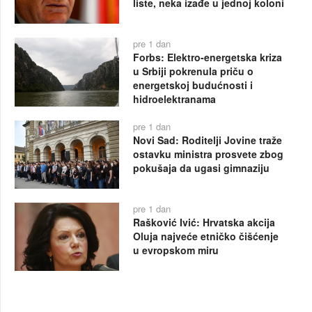
liste, neka izađe u jednoj koloni
pre 1 dan
Forbs: Elektro-energetska kriza
u Srbiji pokrenula priču o
energetskoj budućnosti i
hidroelektranama
pre 1 dan
Novi Sad: Roditelji Jovine traže
ostavku ministra prosvete zbog
pokušaja da ugasi gimnaziju
pre 1 dan
Rašković Ivić: Hrvatska akcija
Oluja najveće etničko čišćenje
u evropskom miru