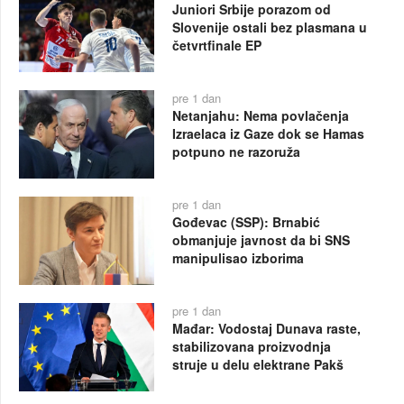
Juniori Srbije porazom od
Slovenije ostali bez plasmana u
četvrtfinale EP
pre 1 dan
Netanjahu: Nema povlačenja
Izraelaca iz Gaze dok se Hamas
potpuno ne razoruža
pre 1 dan
Gođevac (SSP): Brnabić
obmanjuje javnost da bi SNS
manipulisao izborima
pre 1 dan
Mađar: Vodostaj Dunava raste,
stabilizovana proizvodnja
struje u delu elektrane Pakš