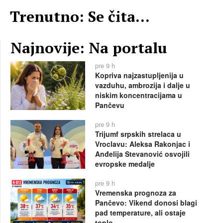
Trenutno: Se čita...
Najnovije: Na portalu
pre 9 h
Kopriva najzastupljenija u
vazduhu, ambrozija i dalje u
niskim koncentracijama u
Pančevu
pre 9 h
Trijumf srpskih strelaca u
Vroclavu: Aleksa Rakonjac i
Anđelija Stevanović osvojili
evropske medalje
pre 9 h
Vremenska prognoza za
Pančevo: Vikend donosi blagi
pad temperature, ali ostaje
toplo