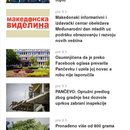
pre 9 h
Makedonski informativni i
izdavački centar obeležava
Međunarodni dan mladih uz
podršku obrazovanju i razvoju
novih veština
pre 9 h
Osumnjičena da je preko
Facebook oglasa prevarila
Pančevku i uzela joj novac a
robu nije isporučila
pre 9 h
PANČEVO: Optužni predlog
zbog gradnje bez dozvole
uprkos zabrani inspekcije
pre 9 h
Pronađeno više od 800 grama