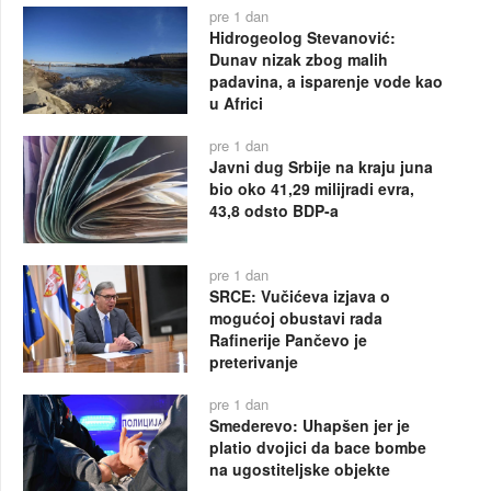
pre 1 dan
Hidrogeolog Stevanović:
Dunav nizak zbog malih
padavina, a isparenje vode kao
u Africi
pre 1 dan
Javni dug Srbije na kraju juna
bio oko 41,29 milijradi evra,
43,8 odsto BDP-a
pre 1 dan
SRCE: Vučićeva izjava o
mogućoj obustavi rada
Rafinerije Pančevo je
preterivanje
pre 1 dan
Smederevo: Uhapšen jer je
platio dvojici da bace bombe
na ugostiteljske objekte