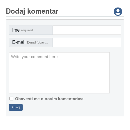
Dodaj komentar
Ime
required
E-mail
E-mail (obavezno)
Obavesti me o novim komentarima
Pošalji