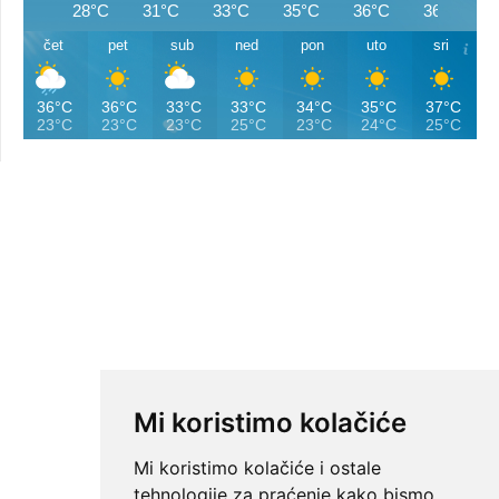
28°C
31°C
33°C
35°C
36°C
36°C
čet
pet
sub
ned
pon
uto
sri
36°C
36°C
33°C
33°C
34°C
35°C
37°C
23°C
23°C
23°C
25°C
23°C
24°C
25°C
Mi koristimo kolačiće
Mi koristimo kolačiće i ostale
tehnologije za praćenje kako bismo