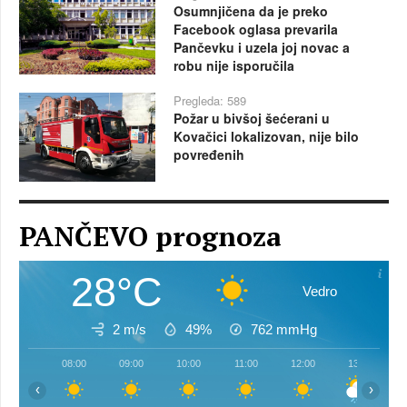
Osumnjičena da je preko
Facebook oglasa prevarila
Pančevku i uzela joj novac a
robu nije isporučila
Pregleda: 589
Požar u bivšoj šećerani u
Kovačici lokalizovan, nije bilo
povređenih
PANČEVO prognoza
28°C
Vedro
2 m/s
49%
762
mmHg
08:00
09:00
10:00
11:00
12:00
13:00
‹
›