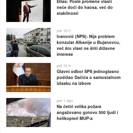
Đilas: Posle promene vlasti
neće doći do haosa, već do
stabilnosti
pre 10 h
Ivanović (NPS): Nije problem
konzulat Albanije u Bujanovcu,
već što vlast ne štiti državne
interese
pre 10 h
Glavni odbor SPS jednoglasno
podržao Dačića o samostalnom
izlasku na izbore
pre 1 dan
Na četiri velika požara
angažovano gotovo 500 ljudi i
helikopteri MUP-a