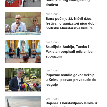
društva
pre 1 dan
Sutra počinje 32. Nišvil džez
festival, organizatori nisu dobili
podršku Ministarstva kulture
pre 1 dan
Saudijska Arabija, Turska i
Pakistan potpisali odbrambeni
sporazum
pre 1 dan
Pupovac osudio govor mržnje
u Kninu, pozvao pravosuđe da
reaguje
pre 1 dan
Rajaner: Obustavljamo letove iz