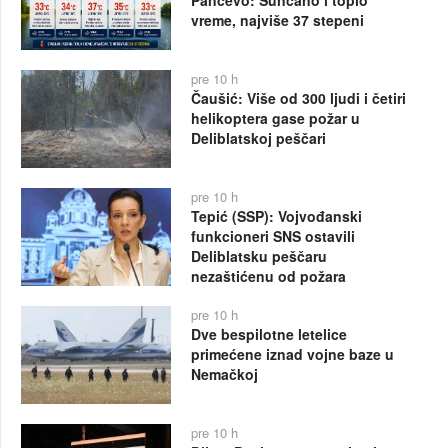
vreme, najviše 37 stepeni
pre 10 h
Čaušić: Više od 300 ljudi i četiri
helikoptera gase požar u
Deliblatskoj peščari
pre 10 h
Tepić (SSP): Vojvođanski
funkcioneri SNS ostavili
Deliblatsku peščaru
nezaštićenu od požara
pre 10 h
Dve bespilotne letelice
primećene iznad vojne baze u
Nemačkoj
pre 10 h