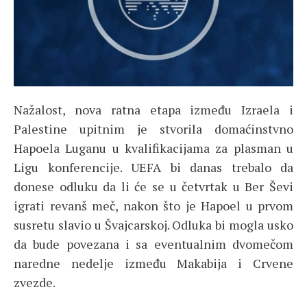
Nažalost, nova ratna etapa između Izraela i
Palestine upitnim je stvorila domaćinstvno
Hapoela Luganu u kvalifikacijama za plasman u
Ligu konferencije. UEFA bi danas trebalo da
donese odluku da li će se u četvrtak u Ber Ševi
igrati revanš meč, nakon što je Hapoel u prvom
susretu slavio u Švajcarskoj. Odluka bi mogla usko
da bude povezana i sa eventualnim dvomečom
naredne nedelje između Makabija i Crvene
zvezde.