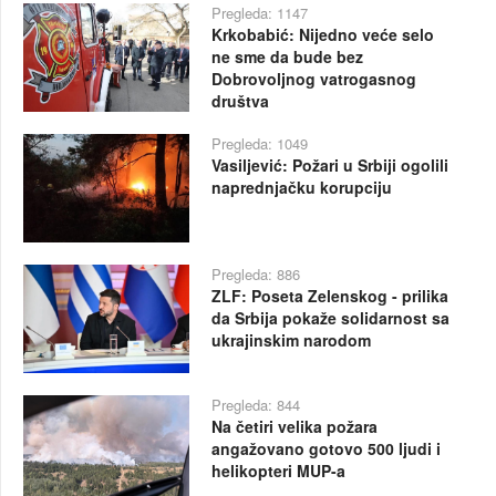
Pregleda: 1147
Krkobabić: Nijedno veće selo
ne sme da bude bez
Dobrovoljnog vatrogasnog
društva
Pregleda: 1049
Vasiljević: Požari u Srbiji ogolili
naprednjačku korupciju
Pregleda: 886
ZLF: Poseta Zelenskog - prilika
da Srbija pokaže solidarnost sa
ukrajinskim narodom
Pregleda: 844
Na četiri velika požara
angažovano gotovo 500 ljudi i
helikopteri MUP-a