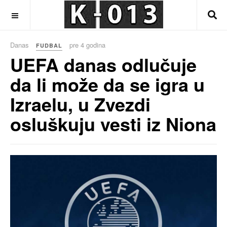
OFF CANVAS
Danas
pre 4 godina
FUDBAL
UEFA danas odlučuje
da li može da se igra u
Izraelu, u Zvezdi
osluškuju vesti iz Niona