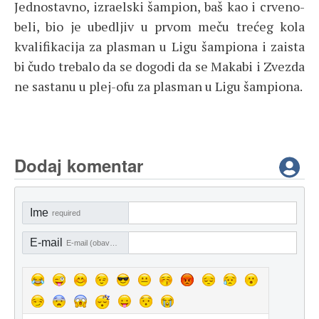
Jednostavno, izraelski šampion, baš kao i crveno-
beli, bio je ubedljiv u prvom meču trećeg kola
kvalifikacija za plasman u Ligu šampiona i zaista
bi čudo trebalo da se dogodi da se Makabi i Zvezda
ne sastanu u plej-ofu za plasman u Ligu šampiona.
Dodaj komentar
Ime
required
E-mail
E-mail (obavezno)