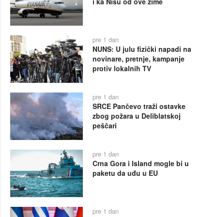
i ka Nišu od ove zime
pre 1 dan
NUNS: U julu fizički napadi na
novinare, pretnje, kampanje
protiv lokalnih TV
pre 1 dan
SRCE Pančevo traži ostavke
zbog požara u Deliblatskoj
peščari
pre 1 dan
Crna Gora i Island mogle bi u
paketu da uđu u EU
pre 1 dan