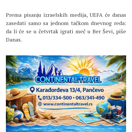
Prema pisanju izraelskih medija, UEFA će danas
zasedati samo sa jednom tačkom dnevnog reda:
da li će se u četvrtak igrati meč u Ber Ševi, piše
Danas.