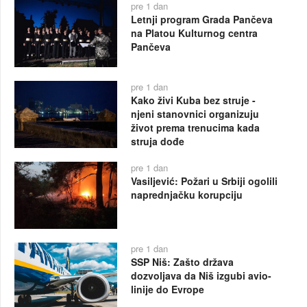
pre 1 dan
Letnji program Grada Pančeva
na Platou Kulturnog centra
Pančeva
pre 1 dan
Kako živi Kuba bez struje -
njeni stanovnici organizuju
život prema trenucima kada
struja dođe
pre 1 dan
Vasiljević: Požari u Srbiji ogolili
naprednjačku korupciju
pre 1 dan
SSP Niš: Zašto država
dozvoljava da Niš izgubi avio-
linije do Evrope