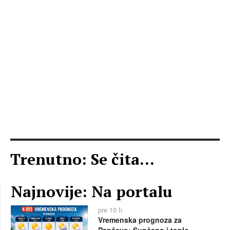
Trenutno: Se čita...
Najnovije: Na portalu
pre 10 h
Vremenska prognoza za
Pančevo: Sunčano i toplo