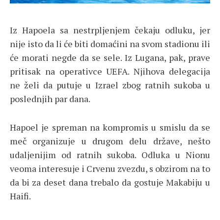
Iz Hapoela sa nestrpljenjem čekaju odluku, jer
nije isto da li će biti domaćini na svom stadionu ili
će morati negde da se sele. Iz Lugana, pak, prave
pritisak na operativce UEFA. Njihova delegacija
ne želi da putuje u Izrael zbog ratnih sukoba u
poslednjih par dana.
Hapoel je spreman na kompromis u smislu da se
meč organizuje u drugom delu države, nešto
udaljenijim od ratnih sukoba. Odluka u Nionu
veoma interesuje i Crvenu zvezdu, s obzirom na to
da bi za deset dana trebalo da gostuje Makabiju u
Haifi.