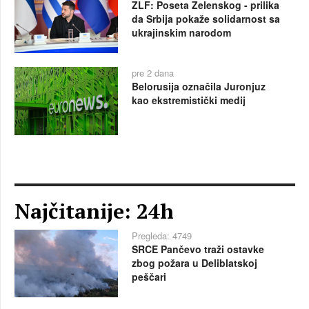
ZLF: Poseta Zelenskog - prilika
da Srbija pokaže solidarnost sa
ukrajinskim narodom
pre 2 dana
Belorusija označila Juronjuz
kao ekstremistički medij
Najčitanije: 24h
Pregleda: 4749
SRCE Pančevo traži ostavke
zbog požara u Deliblatskoj
peščari