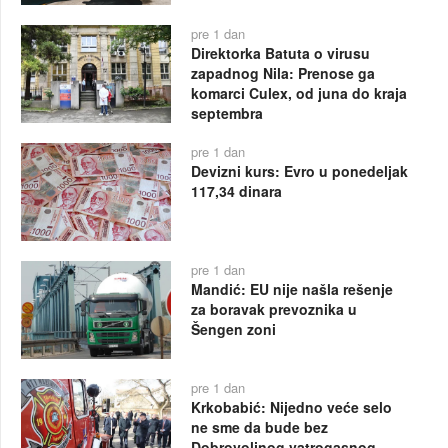
pre 1 dan
Direktorka Batuta o virusu
zapadnog Nila: Prenose ga
komarci Culex, od juna do kraja
septembra
pre 1 dan
Devizni kurs: Evro u ponedeljak
117,34 dinara
pre 1 dan
Mandić: EU nije našla rešenje
za boravak prevoznika u
Šengen zoni
pre 1 dan
Krkobabić: Nijedno veće selo
ne sme da bude bez
Dobrovoljnog vatrogasnog