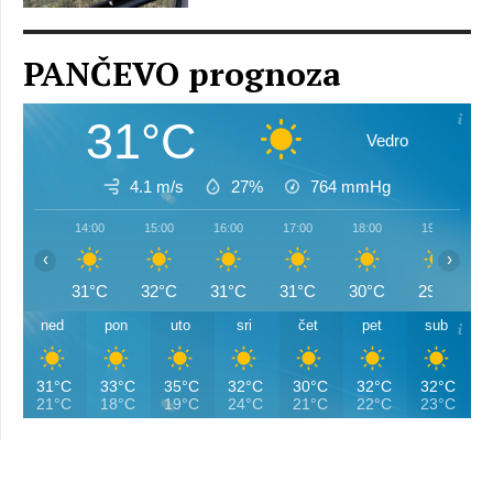
PANČEVO prognoza
31°C
Vedro
4.1 m/s
27%
764
mmHg
14:00
15:00
16:00
17:00
18:00
19:00
‹
›
31°C
32°C
31°C
31°C
30°C
29°C
ned
pon
uto
sri
čet
pet
sub
31°C
33°C
35°C
32°C
30°C
32°C
32°C
21°C
18°C
19°C
24°C
21°C
22°C
23°C