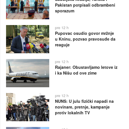
Pakistan potpisali odbrambeni
sporazum
pre 12 h
Pupovac osudio govor mržnje
u Kninu, pozvao pravosuđe da
reaguje
pre 12 h
Rajaner: Obustavljamo letove iz
i ka Nišu od ove zime
pre 12 h
NUNS: U julu fizički napadi na
novinare, pretnje, kampanje
protiv lokalnih TV