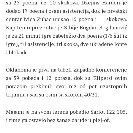
sa 25 poena, uz 10 skokova. Džejms Harden je
dodao 17 poena i osam asistencija, dok je hrvatski
centar Ivica Zubac upisao 15 poena i 11 skokova.
Kapiten reprezentacije Srbije Bogdan Bogdanović
je za 21 minut igre zabeležio dva poena (1/6 šut iz
igre), tri asistencije, tri skoka, dve ukradene lopte
i blokadu.
Oklahoma je prva na tabeli Zapadne konferencije
sa 59 pobeda i 12 poraza, dok su Klipersi ovim
porazom prekinuli svoj niz od pet uzastopnih
trijumfa i sad su osmi sa skorom 40/31.
Majami je na svom terenu pobedio Šarlot 122:105,
i time ga ostavio bez šanse da uđe u plej-of.