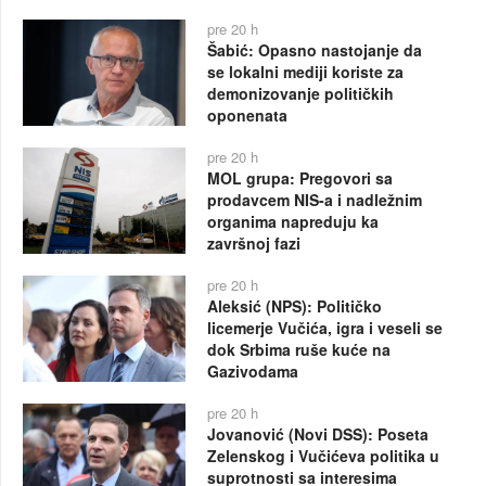
pre 20 h
Šabić: Opasno nastojanje da
se lokalni mediji koriste za
demonizovanje političkih
oponenata
pre 20 h
MOL grupa: Pregovori sa
prodavcem NIS-a i nadležnim
organima napreduju ka
završnoj fazi
pre 20 h
Aleksić (NPS): Političko
licemerje Vučića, igra i veseli se
dok Srbima ruše kuće na
Gazivodama
pre 20 h
Jovanović (Novi DSS): Poseta
Zelenskog i Vučićeva politika u
suprotnosti sa interesima