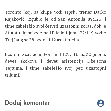
Toronto, koji sa klupe vodi srpski trener Darko
Rajaković, izgubio je od San Antonija 89:123, i
time zabeležio svoj četvrti uzastopni poraz, dok je
Atlantu do pobede nad Filadelfijom 132:119 vodio
Trej Jang sa 28 poena i 12 asistencija.
Boston je savladao Portland 129:116, uz 30 poena,
devet skokova i devet asistencija Džejsona
Tejtuma, i time zabeležio svoj peti uzastopni
trijumf.
Dodaj komentar