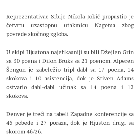
Reprezentativac Srbije Nikola Jokić propustio je
četvrtu uzastopnu utakmicu Nagetsa zbog
povrede skočnog zgloba.
U ekipi Hjustona najefikasniji su bili Džejlen Grin
sa 30 poena i Dilon Bruks sa 21 poenom. Alperen
Šengun je zabeležio tripl-dabl sa 17 poena, 14
skokova i 10 asistencija, dok je Stiven Adams
ostvario dabl-dabl učinak sa 14 poena i 12
skokova.
Denver je treći na tabeli Zapadne konferencije sa
45 pobede i 27 poraza, dok je Hjuston drugi sa
skorom 46/26.