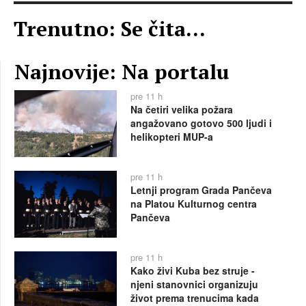
Trenutno: Se čita...
Najnovije: Na portalu
pre 11 h
Na četiri velika požara
angažovano gotovo 500 ljudi i
helikopteri MUP-a
pre 11 h
Letnji program Grada Pančeva
na Platou Kulturnog centra
Pančeva
pre 11 h
Kako živi Kuba bez struje -
njeni stanovnici organizuju
život prema trenucima kada