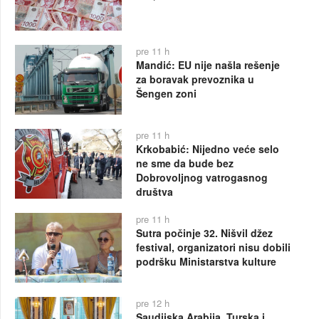
pre 11 h
Mandić: EU nije našla rešenje
za boravak prevoznika u
Šengen zoni
pre 11 h
Krkobabić: Nijedno veće selo
ne sme da bude bez
Dobrovoljnog vatrogasnog
društva
pre 11 h
Sutra počinje 32. Nišvil džez
festival, organizatori nisu dobili
podršku Ministarstva kulture
pre 12 h
Saudijska Arabija, Turska i