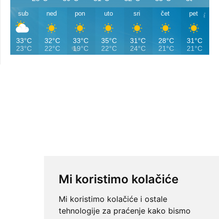
sub
ned
pon
uto
sri
čet
pet
33°C
32°C
33°C
35°C
31°C
28°C
31°C
23°C
22°C
19°C
22°C
24°C
21°C
21°C
Mi koristimo kolačiće
Mi koristimo kolačiće i ostale
tehnologije za praćenje kako bismo