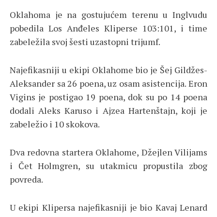
Oklahoma je na gostujućem terenu u Inglvudu
pobedila Los Anđeles Kliperse 103:101, i time
zabeležila svoj šesti uzastopni trijumf.
Najefikasniji u ekipi Oklahome bio je Šej Gildžes-
Aleksander sa 26 poena, uz osam asistencija. Eron
Vigins je postigao 19 poena, dok su po 14 poena
dodali Aleks Karuso i Ajzea Hartenštajn, koji je
zabeležio i 10 skokova.
Dva redovna startera Oklahome, Džejlen Vilijams
i Čet Holmgren, su utakmicu propustila zbog
povreda.
U ekipi Klipersa najefikasniji je bio Kavaj Lenard