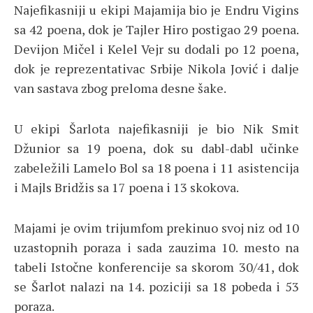
Najefikasniji u ekipi Majamija bio je Endru Vigins
sa 42 poena, dok je Tajler Hiro postigao 29 poena.
Devijon Mičel i Kelel Vejr su dodali po 12 poena,
dok je reprezentativac Srbije Nikola Jović i dalje
van sastava zbog preloma desne šake.
U ekipi Šarlota najefikasniji je bio Nik Smit
Džunior sa 19 poena, dok su dabl-dabl učinke
zabeležili Lamelo Bol sa 18 poena i 11 asistencija
i Majls Bridžis sa 17 poena i 13 skokova.
Majami je ovim trijumfom prekinuo svoj niz od 10
uzastopnih poraza i sada zauzima 10. mesto na
tabeli Istočne konferencije sa skorom 30/41, dok
se Šarlot nalazi na 14. poziciji sa 18 pobeda i 53
poraza.