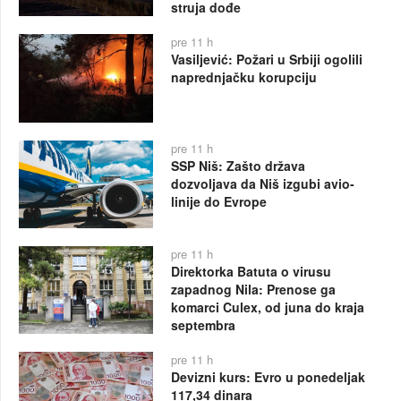
struja dođe
pre 11 h
Vasiljević: Požari u Srbiji ogolili
naprednjačku korupciju
pre 11 h
SSP Niš: Zašto država
dozvoljava da Niš izgubi avio-
linije do Evrope
pre 11 h
Direktorka Batuta o virusu
zapadnog Nila: Prenose ga
komarci Culex, od juna do kraja
septembra
pre 11 h
Devizni kurs: Evro u ponedeljak
117,34 dinara