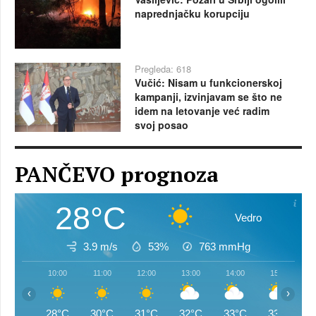
naprednjačku korupciju
Pregleda: 618
Vučić: Nisam u funkcionerskoj
kampanji, izvinjavam se što ne
idem na letovanje već radim
svoj posao
PANČEVO prognoza
28°C
Vedro
3.9 m/s
53%
763
mmHg
10:00
11:00
12:00
13:00
14:00
15:00
‹
›
28°C
30°C
31°C
32°C
33°C
33°C