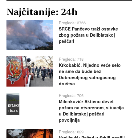
Najčitanije: 24h
Pregleda: 3766
SRCE Pančevo traži ostavke
zbog požara u Deliblatskoj
peščari
Pregleda: 718
Krkobabić: Nijedno veće selo
ne sme da bude bez
Dobrovoljnog vatrogasnog
društva
Pregleda: 706
Milenković: Aktivno devet
prt.scr
požara na otvorenom, situacija
rts.rs
u Deliblatskoj peščari
povoljnija
Pregleda: 629
Vasiljević: Požari u Srbiji ogolili