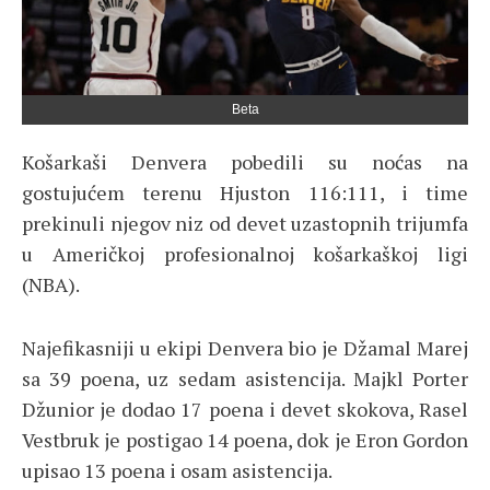
Beta
Košarkaši Denvera pobedili su noćas na
gostujućem terenu Hjuston 116:111, i time
prekinuli njegov niz od devet uzastopnih trijumfa
u Američkoj profesionalnoj košarkaškoj ligi
(NBA).
Najefikasniji u ekipi Denvera bio je Džamal Marej
sa 39 poena, uz sedam asistencija. Majkl Porter
Džunior je dodao 17 poena i devet skokova, Rasel
Vestbruk je postigao 14 poena, dok je Eron Gordon
upisao 13 poena i osam asistencija.