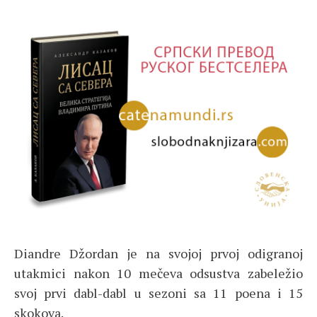
Diandre Džordan je na svojoj prvoj odigranoj
utakmici nakon 10 mečeva odsustva zabeležio
svoj prvi dabl-dabl u sezoni sa 11 poena i 15
skokova.