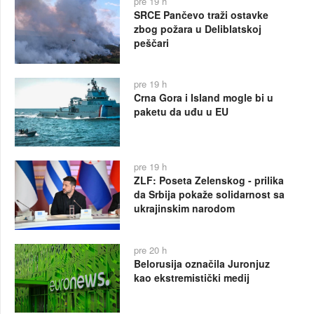
pre 19 h
SRCE Pančevo traži ostavke
zbog požara u Deliblatskoj
peščari
pre 19 h
Crna Gora i Island mogle bi u
paketu da uđu u EU
pre 19 h
ZLF: Poseta Zelenskog - prilika
da Srbija pokaže solidarnost sa
ukrajinskim narodom
pre 20 h
Belorusija označila Juronjuz
kao ekstremistički medij