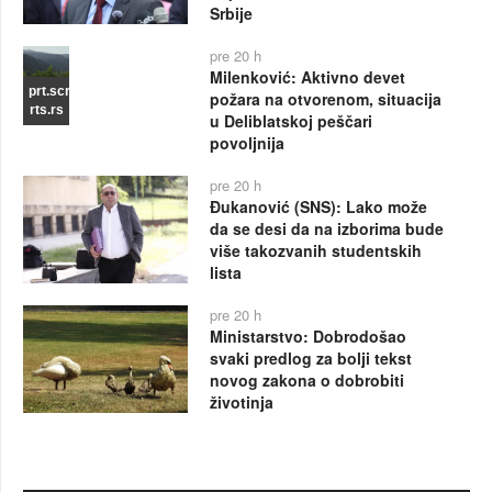
Srbije
pre 20 h
Milenković: Aktivno devet
prt.scr
požara na otvorenom, situacija
rts.rs
u Deliblatskoj peščari
povoljnija
pre 20 h
Đukanović (SNS): Lako može
da se desi da na izborima bude
više takozvanih studentskih
lista
pre 20 h
Ministarstvo: Dobrodošao
svaki predlog za bolji tekst
novog zakona o dobrobiti
životinja