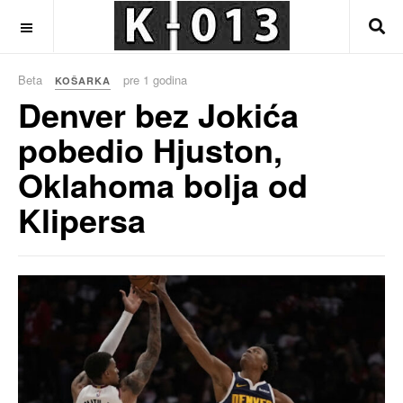
OFF CANVAS
Beta
pre 1 godina
KOŠARKA
Denver bez Jokića
pobedio Hjuston,
Oklahoma bolja od
Klipersa