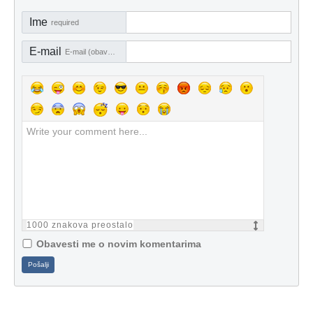
Ime
required
E-mail
E-mail (obavezno)
1000
znakova preostalo
Obavesti me o novim komentarima
Pošalji