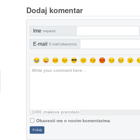
Dodaj komentar
Ime
required
E-mail
E-mail (obavezno)
1000
znakova preostalo
Obavesti me o novim komentarima
Pošalji