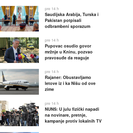
pre 14 h
Saudijska Arabija, Turska i
Pakistan potpisali
odbrambeni sporazum
pre 14 h
Pupovac osudio govor
mržnje u Kninu, pozvao
pravosuđe da reaguje
pre 14 h
Rajaner: Obustavljamo
letove iz i ka Nišu od ove
zime
pre 14 h
NUNS: U julu fizički napadi
na novinare, pretnje,
kampanje protiv lokalnih TV