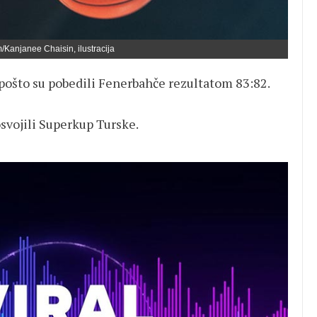
/Kanjanee Chaisin, ilustracija
 pošto su pobedili Fenerbahče rezultatom 83:82.
 osvojili Superkup Turske.