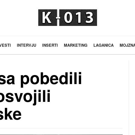
VESTI
INTERVJU
INSERTI
MARKETING
LAGANICA
MOJZN
sa pobedili
svojili
ske