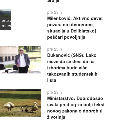
Srbije
pre 23 h
Milenković: Aktivno devet
prt.scr
požara na otvorenom,
rts.rs
situacija u Deliblatskoj
peščari povoljnija
pre 23 h
Đukanović (SNS): Lako
može da se desi da na
izborima bude više
takozvanih studentskih
lista
pre 23 h
Ministarstvo: Dobrodošao
svaki predlog za bolji tekst
novog zakona o dobrobiti
životinja