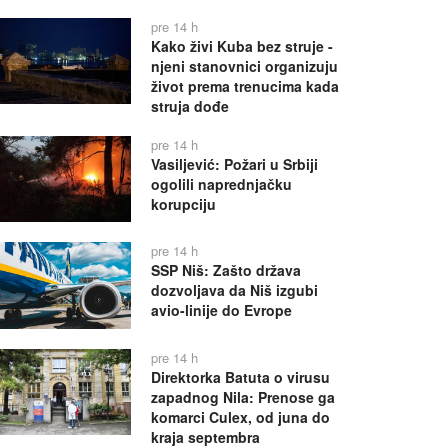
pre 14 h
Kako živi Kuba bez struje -
njeni stanovnici organizuju
život prema trenucima kada
struja dođe
pre 14 h
Vasiljević: Požari u Srbiji
ogolili naprednjačku
korupciju
pre 14 h
SSP Niš: Zašto država
dozvoljava da Niš izgubi
avio-linije do Evrope
pre 14 h
Direktorka Batuta o virusu
zapadnog Nila: Prenose ga
komarci Culex, od juna do
kraja septembra