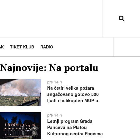
AK
TIKET KLUB
RADIO
Najnovije: Na portalu
pre 14 h
Na četiri velika požara
angažovano gotovo 500
ljudi i helikopteri MUP-a
pre 14 h
Letnji program Grada
Pančeva na Platou
Kulturnog centra Pančeva