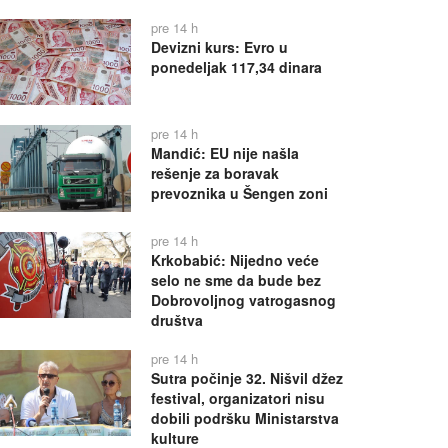
pre 14 h
Devizni kurs: Evro u
ponedeljak 117,34 dinara
pre 14 h
Mandić: EU nije našla
rešenje za boravak
prevoznika u Šengen zoni
pre 14 h
Krkobabić: Nijedno veće
selo ne sme da bude bez
Dobrovoljnog vatrogasnog
društva
pre 14 h
Sutra počinje 32. Nišvil džez
festival, organizatori nisu
dobili podršku Ministarstva
kulture