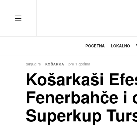
OFF CANVAS
POČETNA
LOKALNO
tanjug.rs
pre 1 godina
KOŠARKA
Košarkaši Efe
Fenerbahče i o
Superkup Tur