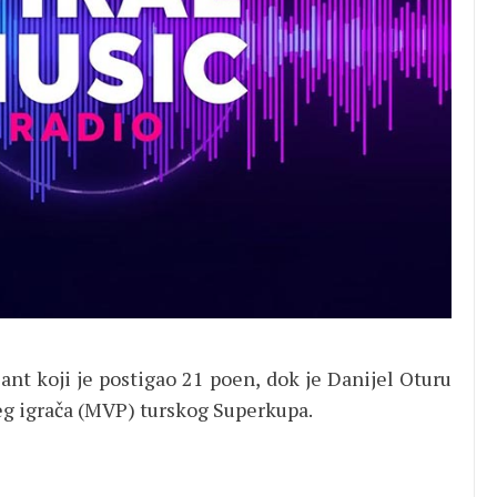
ajant koji je postigao 21 poen, dok je Danijel Oturu
jeg igrača (MVP) turskog Superkupa.