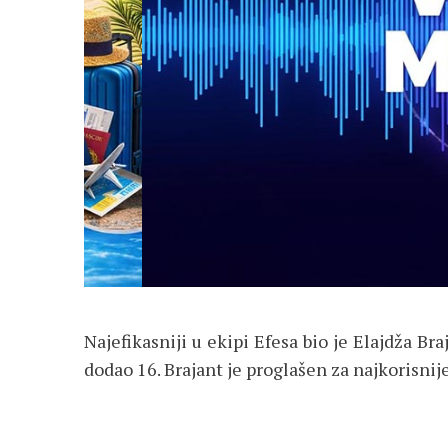
Najefikasniji u ekipi Efesa bio je Elajdža Br
dodao 16. Brajant je proglašen za najkorisni