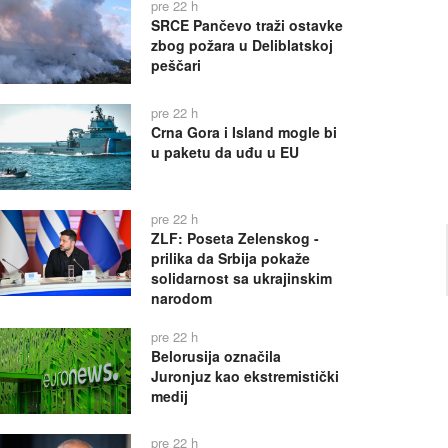
pre 22 h
SRCE Pančevo traži ostavke
zbog požara u Deliblatskoj
peščari
pre 22 h
Crna Gora i Island mogle bi
u paketu da uđu u EU
pre 22 h
ZLF: Poseta Zelenskog -
prilika da Srbija pokaže
solidarnost sa ukrajinskim
narodom
pre 22 h
Belorusija označila
Juronjuz kao ekstremistički
medij
pre 22 h