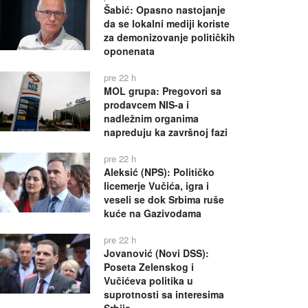
Šabić: Opasno nastojanje
da se lokalni mediji koriste
za demonizovanje političkih
oponenata
pre 22 h
MOL grupa: Pregovori sa
prodavcem NIS-a i
nadležnim organima
napreduju ka završnoj fazi
pre 22 h
Aleksić (NPS): Političko
licemerje Vučića, igra i
veseli se dok Srbima ruše
kuće na Gazivodama
pre 22 h
Jovanović (Novi DSS):
Poseta Zelenskog i
Vučićeva politika u
suprotnosti sa interesima