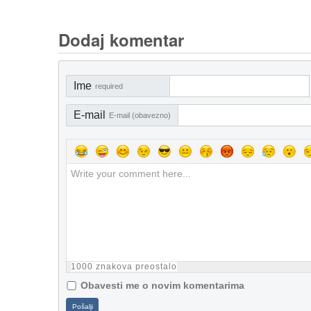
Dodaj komentar
Ime
required
E-mail
E-mail (obavezno)
1000
znakova preostalo
Obavesti me o novim komentarima
Pošalji