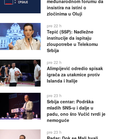
međunarodnom forumu da
insistira na istini o
zločinima u Oluji
pre 22 h
Tepić (SSP): Nadležne
institucije da ispitaju
zloupotrebe u Telekomu
Srbija
pre 22 h
Alimpijević odredio spisak
igrača za utakmice protiv
Islanda i Italije
pre 23 h
Srbija centar: Podrška
mladih SNS-u i dalje u
padu, ono što Vučić tvrdi je
nemoguće
pre 23 h
Radar: Dok se Mali hvali