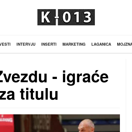
VESTI
INTERVJU
INSERTI
MARKETING
LAGANICA
MOJZN
Zvezdu - igraće
za titulu