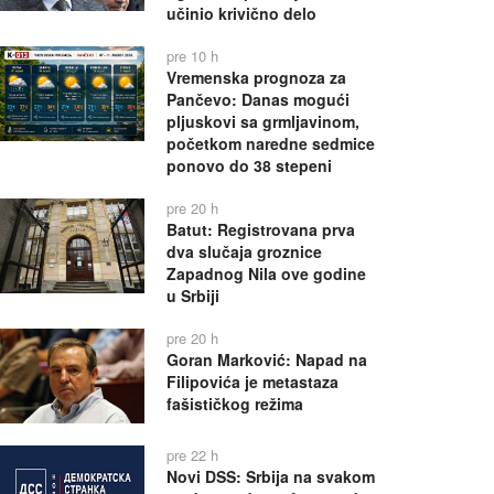
učinio krivično delo
pre 10 h
Vremenska prognoza za
Pančevo: Danas mogući
pljuskovi sa grmljavinom,
početkom naredne sedmice
ponovo do 38 stepeni
pre 20 h
Batut: Registrovana prva
dva slučaja groznice
Zapadnog Nila ove godine
u Srbiji
pre 20 h
Goran Marković: Napad na
Filipovića je metastaza
fašističkog režima
pre 22 h
Novi DSS: Srbija na svakom