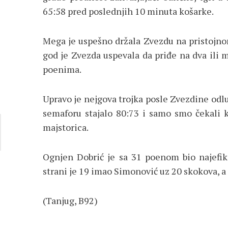
65:58 pred poslednjih 10 minuta košarke.
Mega je uspešno držala Zvezdu na pristojno
god je Zvezda uspevala da priđe na dva ili m
poenima.
Upravo je nejgova trojka posle Zvezdine odluk
semaforu stajalo 80:73 i samo smo čekali k
majstorica.
Ognjen Dobrić je sa 31 poenom bio najefika
strani je 19 imao Simonović uz 20 skokova, a
(Tanjug, B92)