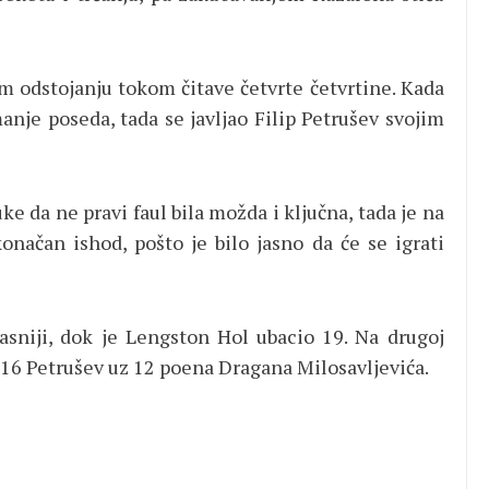
m odstojanju tokom čitave četvrte četvrtine. Kada
anje poseda, tada se javljao Filip Petrušev svojim
e da ne pravi faul bila možda i ključna, tada je na
onačan ishod, pošto je bilo jasno da će se igrati
sniji, dok je Lengston Hol ubacio 19. Na drugoj
 16 Petrušev uz 12 poena Dragana Milosavljevića.