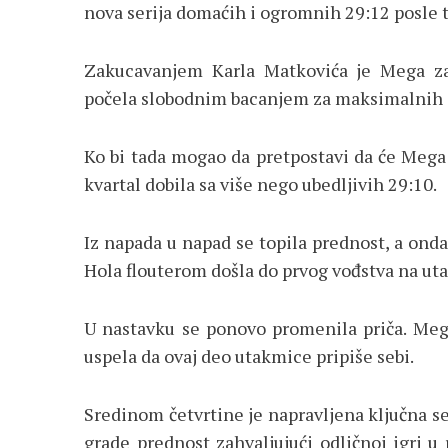
nova serija domaćih i ogromnih 29:12 posle 
Zakucavanjem Karla Matkovića je Mega zav
počela slobodnim bacanjem za maksimalnih 1
Ko bi tada mogao da pretpostavi da će Mega
kvartal dobila sa više nego ubedljivih 29:10.
Iz napada u napad se topila prednost, a on
Hola flouterom došla do prvog vođstva na utak
U nastavku se ponovo promenila priča. Mega 
uspela da ovaj deo utakmice pripiše sebi.
Sredinom četvrtine je napravljena ključna ser
grade prednost zahvaljujući odličnoj igri u