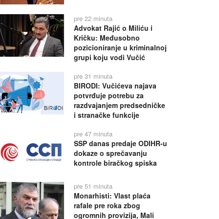
pre 22 minuta
Advokat Rajić o Miliću i
Kričku: Međusobno
pozicioniranje u kriminalnoj
grupi koju vodi Vučić
pre 31 minuta
BIRODI: Vučićeva najava
potvrđuje potrebu za
razdvajanjem predsedničke
i stranačke funkcije
pre 47 minuta
SSP danas predaje ODIHR-u
dokaze o sprečavanju
kontrole biračkog spiska
pre 51 minuta
Monarhisti: Vlast plaća
rafale pre roka zbog
ogromnih provizija, Mali