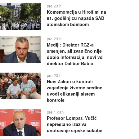
pre 23 h
Komemoracija u Hirošimi na
81. godišnjicu napada SAD
atomskom bombom
pre 23 h
Mediji: Direktor RGZ-a
smenjen, ali zvanično nije
dobio informaciju, novi vd
direktor Dalibor Babić
pre 23 h
Novi Zakon o kontroli
zagađenja životne sredine
uvodi efikasniji sistem
kontrole
pre 1 dan
Profesor Lompar: Vučić
neprestano izaziva
unutrašnje srpske sukobe