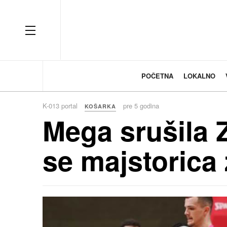
OFF CANVAS
POČETNA
LOKALNO
K-013 portal
pre 5 godina
KOŠARKA
Mega srušila 
se majstorica 