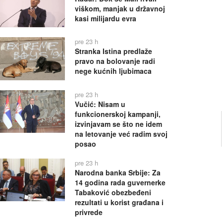
viškom, manjak u državnoj
kasi milijardu evra
pre 23 h
Stranka Istina predlaže
pravo na bolovanje radi
nege kućnih ljubimaca
pre 23 h
Vučić: Nisam u
funkcionerskoj kampanji,
izvinjavam se što ne idem
na letovanje već radim svoj
posao
pre 23 h
Narodna banka Srbije: Za
14 godina rada guvernerke
Tabaković obezbeđeni
rezultati u korist građana i
privrede