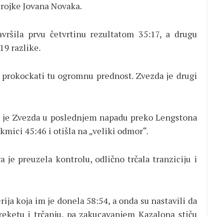
trojke Jovana Novaka.
ršila prvu četvrtinu rezultatom 35:17, a drugu
9 razlike.
 prokockati tu ogromnu prednost. Zvezda je drugi
da je Zvezda u poslednjem napadu preko Lengstona
mici 45:46 i otišla na „veliki odmor“.
je preuzela kontrolu, odlično trčala tranziciju i
ija koja im je donela 58:54, a onda su nastavili da
 reketu i trčanju, pa zakucavanjem Kazalona stiču