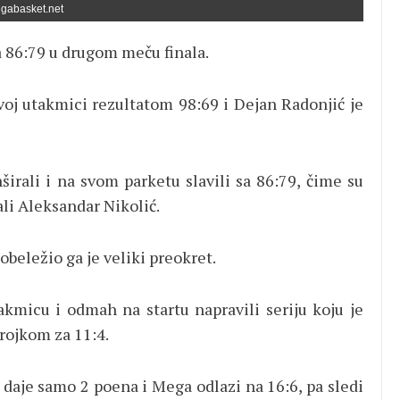
gabasket.net
 86:79 u drugom meču finala.
oj utakmici rezultatom 98:69 i Dejan Radonjić je
širali i na svom parketu slavili sa 86:79, čime su
hali Aleksandar Nikolić.
obeležio ga je veliki preokret.
akmicu i odmah na startu napravili seriju koju je
rojkom za 11:4.
 daje samo 2 poena i Mega odlazi na 16:6, pa sledi