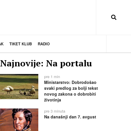
AK
TIKET KLUB
RADIO
Najnovije: Na portalu
pre 1 min
Ministarstvo: Dobrodošao
svaki predlog za bolji tekst
novog zakona o dobrobiti
životinja
pre 3 minuta
Na današnji dan 7. avgust