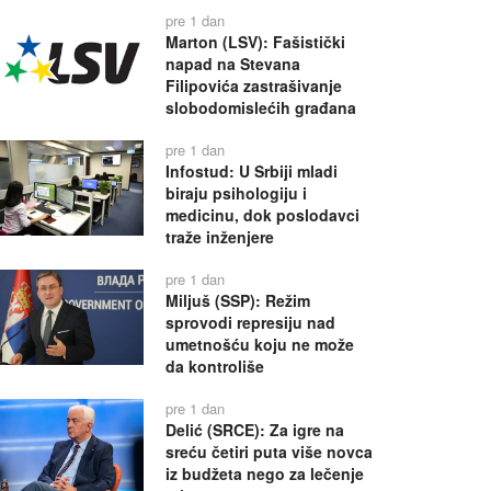
pre 1 dan
Marton (LSV): Fašistički
napad na Stevana
Filipovića zastrašivanje
slobodomislećih građana
pre 1 dan
Infostud: U Srbiji mladi
biraju psihologiju i
medicinu, dok poslodavci
traže inženjere
pre 1 dan
Miljuš (SSP): Režim
sprovodi represiju nad
umetnošću koju ne može
da kontroliše
pre 1 dan
Delić (SRCE): Za igre na
sreću četiri puta više novca
iz budžeta nego za lečenje