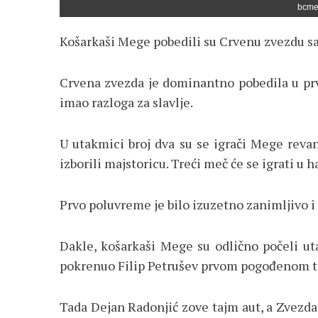
bcme
Košarkaši Mege pobedili su Crvenu zvezdu sa
Crvena zvezda je dominantno pobedila u prv
imao razloga za slavlje.
U utakmici broj dva su se igrači Mege revan
izborili majstoricu. Treći meč će se igrati u 
Prvo poluvreme je bilo izuzetno zanimljivo i 
Dakle, košarkaši Mege su odlično počeli ut
pokrenuo Filip Petrušev prvom pogođenom t
Tada Dejan Radonjić zove tajm aut, a Zvezda