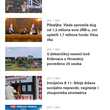
pre 1 dan
Pištaljka: Vlada oprostila dug
od 1,3 miliona evra JRB-u, oni
uplatili 1,7 miliona fondu Vista
rika
pre 1 dan
U železničkoj nesreći kod
Križevaca u Hrvatskoj
povređeno 25 osoba
pre 1 dan
Inicijativa A 11: Srbija država
socijalne nepravde, negiranje i
zloupotreba siromaštva
pre 1 dan