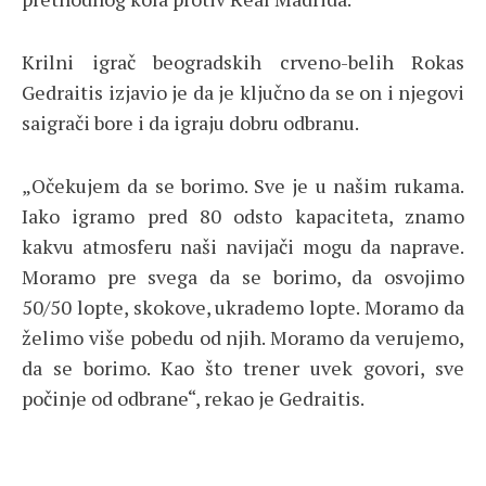
Krilni igrač beogradskih crveno-belih Rokas
Gedraitis izjavio je da je ključno da se on i njegovi
saigrači bore i da igraju dobru odbranu.
„Očekujem da se borimo. Sve je u našim rukama.
Iako igramo pred 80 odsto kapaciteta, znamo
kakvu atmosferu naši navijači mogu da naprave.
Moramo pre svega da se borimo, da osvojimo
50/50 lopte, skokove, ukrademo lopte. Moramo da
želimo više pobedu od njih. Moramo da verujemo,
da se borimo. Kao što trener uvek govori, sve
počinje od odbrane“, rekao je Gedraitis.