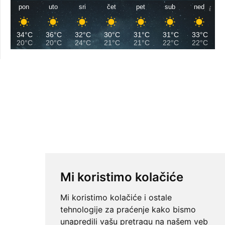
pon
uto
sri
čet
pet
sub
ned
34°C
36°C
32°C
30°C
31°C
31°C
33°C
20°C
20°C
24°C
21°C
21°C
22°C
22°C
Mi koristimo kolačiće
Mi koristimo kolačiće i ostale
tehnologije za praćenje kako bismo
unapredili vašu pretragu na našem veb