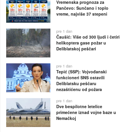
Vremenska prognoza za
Pančevo: Sunčano i toplo
vreme, najviše 37 stepeni
pre 1 dan
Čaušić: Više od 300 ljudi i četiri
helikoptera gase požar u
Deliblatskoj peščari
pre 1 dan
Tepić (SSP): Vojvođanski
funkcioneri SNS ostavili
Deliblatsku peščaru
nezaštićenu od požara
pre 1 dan
Dve bespilotne letelice
primećene iznad vojne baze u
Nemačkoj