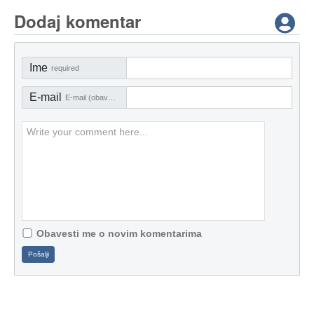
Dodaj komentar
Ime
required
E-mail
E-mail (obavezno)
Obavesti me o novim komentarima
Pošalji