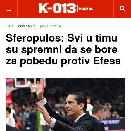
OFF CANVAS
Beta
pre 1 godina
KOŠARKA
Sferopulos: Svi u timu
su spremni da se bore
za pobedu protiv Efesa