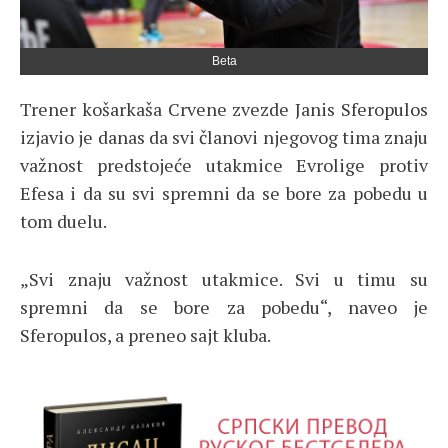
Beta
Trener košarkaša Crvene zvezde Janis Sferopulos
izjavio je danas da svi članovi njegovog tima znaju
važnost predstojeće utakmice Evrolige protiv
Efesa i da su svi spremni da se bore za pobedu u
tom duelu.
„Svi znaju važnost utakmice. Svi u timu su
spremni da se bore za pobedu“, naveo je
Sferopulos, a preneo sajt kluba.