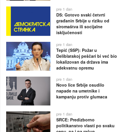
pre 1 dan
DS: Gotovo svaki četvrti
građanin Srbije u riziku od
siromaštva ili socijalne
isključenosti
pre 1 dan
Tepić (SSP): Požar u
Deliblatskoj peščari bi već bio
lokalizovan da država ima
adekvatnu opremu
pre 1 dan
Novo lice Srbije osudilo
napade na umetnike i
kampanju protiv glumaca
pre 1 dan
SRCE: Predizborno
politikanstvo vlasti po svaku
cenu, pa i na račun