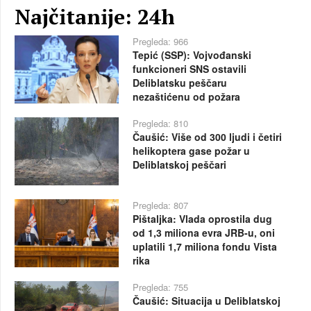
Najčitanije: 24h
Pregleda: 966
Tepić (SSP): Vojvođanski
funkcioneri SNS ostavili
Deliblatsku peščaru
nezaštićenu od požara
Pregleda: 810
Čaušić: Više od 300 ljudi i četiri
helikoptera gase požar u
Deliblatskoj peščari
Pregleda: 807
Pištaljka: Vlada oprostila dug
od 1,3 miliona evra JRB-u, oni
uplatili 1,7 miliona fondu Vista
rika
Pregleda: 755
Čaušić: Situacija u Deliblatskoj