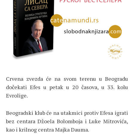
Crvena zvezda će na svom terenu u Beogradu
dočekati Efes u petak u 20 časova, u 33. kolu
Evrolige.
Beogradski klub će na utakmici protiv Efesa igrati
bez centara Džoela Bolomboja i Luke Mitrovića,
kao i krilnog centra Majka Dauma.