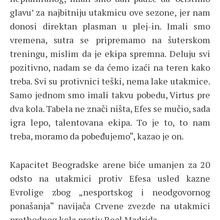
glavu’ za najbitniju utakmicu ove sezone, jer nam
donosi direktan plasman u plej-in. Imali smo
vremena, sutra se pripremamo na šuterskom
treningu, mislim da je ekipa spremna. Deluju svi
pozitivno, nadam se da ćemo izaći na teren kako
treba. Svi su protivnici teški, nema lake utakmice.
Samo jednom smo imali takvu pobedu, Virtus pre
dva kola. Tabela ne znači ništa, Efes se mučio, sada
igra lepo, talentovana ekipa. To je to, to nam
treba, moramo da pobeđujemo“, kazao je on.
Kapacitet Beogradske arene biće umanjen za 20
odsto na utakmici protiv Efesa usled kazne
Evrolige zbog „nesportskog i neodgovornog
ponašanja“ navijača Crvene zvezde na utakmici
prethodnog kola protiv Real Madrida.