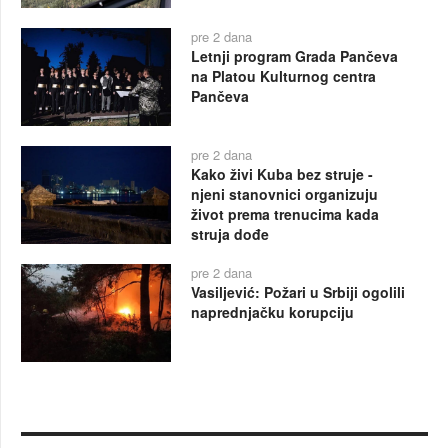
pre 2 dana
Letnji program Grada Pančeva
na Platou Kulturnog centra
Pančeva
pre 2 dana
Kako živi Kuba bez struje -
njeni stanovnici organizuju
život prema trenucima kada
struja dođe
pre 2 dana
Vasiljević: Požari u Srbiji ogolili
naprednjačku korupciju