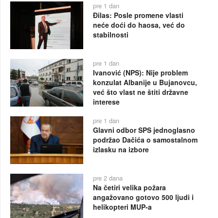
pre 1 dan
Đilas: Posle promene vlasti
neće doći do haosa, već do
stabilnosti
pre 1 dan
Ivanović (NPS): Nije problem
konzulat Albanije u Bujanovcu,
već što vlast ne štiti državne
interese
pre 1 dan
Glavni odbor SPS jednoglasno
podržao Dačića o samostalnom
izlasku na izbore
pre 2 dana
Na četiri velika požara
angažovano gotovo 500 ljudi i
helikopteri MUP-a