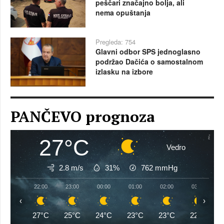
peščari značajno bolja, ali
nema opuštanja
Pregleda: 754
Glavni odbor SPS jednoglasno
podržao Dačića o samostalnom
izlasku na izbore
PANČEVO prognoza
27°C
Vedro
2.8 m/s
31%
762
mmHg
22:00
23:00
00:00
01:00
02:00
03:00
‹
›
27°C
25°C
24°C
23°C
23°C
22°C