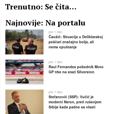
Trenutno: Se čita...
Najnovije: Na portalu
pre 1 dan
Čaušić: Situacija u Deliblatskoj
peščari značajno bolja, ali
nema opuštanja
pre 1 dan
Raul Fernandes pobednik Moto
GP trke na stazi Silverston
pre 1 dan
Stefanović (SSP): Vučić je
moderni Neron, preti rušenjem
Srbije kada padne sa vlasti