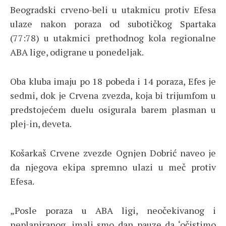
Beogradski crveno-beli u utakmicu protiv Efesa
ulaze nakon poraza od subotičkog Spartaka
(77:78) u utakmici prethodnog kola regionalne
ABA lige, odigrane u ponedeljak.
Oba kluba imaju po 18 pobeda i 14 poraza, Efes je
sedmi, dok je Crvena zvezda, koja bi trijumfom u
predstojećem duelu osigurala barem plasman u
plej-in, deveta.
Košarkaš Crvene zvezde Ognjen Dobrić naveo je
da njegova ekipa spremno ulazi u meč protiv
Efesa.
„Posle poraza u ABA ligi, neočekivanog i
neplaniranog, imali smo dan pauze da ‘očistimo