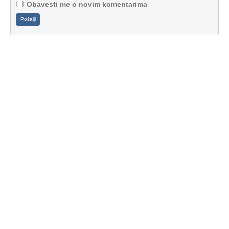
Obavesti me o novim komentarima
Pošalji