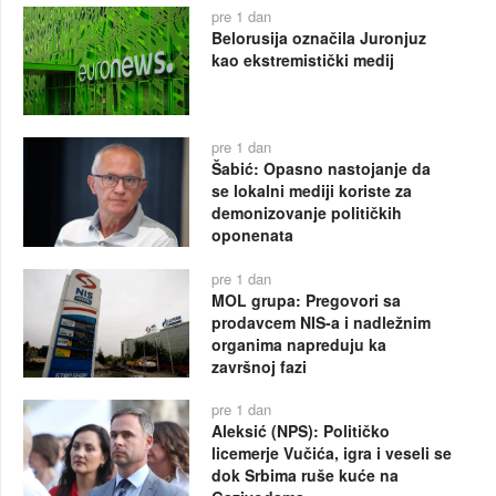
pre 1 dan
Belorusija označila Juronjuz
kao ekstremistički medij
pre 1 dan
Šabić: Opasno nastojanje da
se lokalni mediji koriste za
demonizovanje političkih
oponenata
pre 1 dan
MOL grupa: Pregovori sa
prodavcem NIS-a i nadležnim
organima napreduju ka
završnoj fazi
pre 1 dan
Aleksić (NPS): Političko
licemerje Vučića, igra i veseli se
dok Srbima ruše kuće na