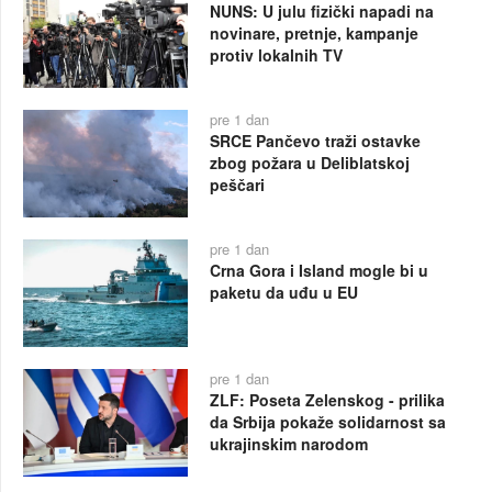
NUNS: U julu fizički napadi na
novinare, pretnje, kampanje
protiv lokalnih TV
pre 1 dan
SRCE Pančevo traži ostavke
zbog požara u Deliblatskoj
peščari
pre 1 dan
Crna Gora i Island mogle bi u
paketu da uđu u EU
pre 1 dan
ZLF: Poseta Zelenskog - prilika
da Srbija pokaže solidarnost sa
ukrajinskim narodom