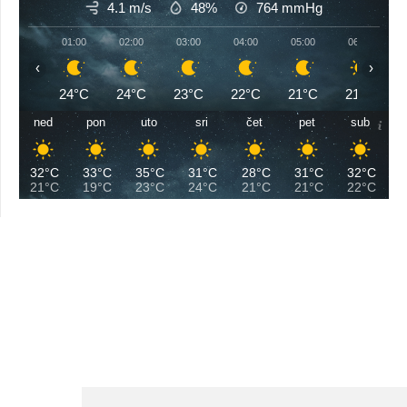
4.1 m/s
48%
764
mmHg
01:00
02:00
03:00
04:00
05:00
06:00
‹
›
24°C
24°C
23°C
22°C
21°C
21°C
ned
pon
uto
sri
čet
pet
sub
32°C
33°C
35°C
31°C
28°C
31°C
32°C
21°C
19°C
23°C
24°C
21°C
21°C
22°C