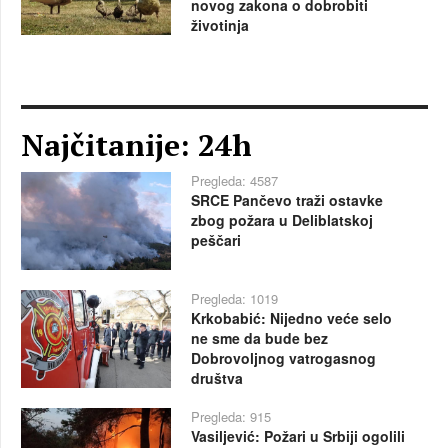
novog zakona o dobrobiti
životinja
Najčitanije: 24h
Pregleda: 4587
SRCE Pančevo traži ostavke
zbog požara u Deliblatskoj
peščari
Pregleda: 1019
Krkobabić: Nijedno veće selo
ne sme da bude bez
Dobrovoljnog vatrogasnog
društva
Pregleda: 915
Vasiljević: Požari u Srbiji ogolili