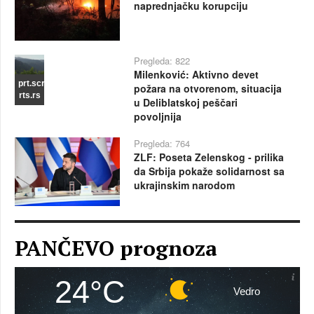
naprednjačku korupciju
Pregleda: 822
Milenković: Aktivno devet
prt.scr
požara na otvorenom, situacija
rts.rs
u Deliblatskoj peščari
povoljnija
Pregleda: 764
ZLF: Poseta Zelenskog - prilika
da Srbija pokaže solidarnost sa
ukrajinskim narodom
PANČEVO prognoza
24°C
Vedro