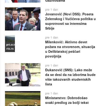
Gazivodama
pre 1 dan
Jovanović (Novi DSS): Poseta
Zelenskog i Vučićeva politika u
suprotnosti sa interesima
Srbije
pre 1 dan
Milenković: Aktivno devet
prt.scr
požara na otvorenom, situacija
rts.rs
u Deliblatskoj peščari
povoljnija
pre 1 dan
Đukanović (SNS): Lako može
da se desi da na izborima bude
više takozvanih studentskih
lista
pre 1 dan
Ministarstvo: Dobrodošao
svaki predlog za bolji tekst