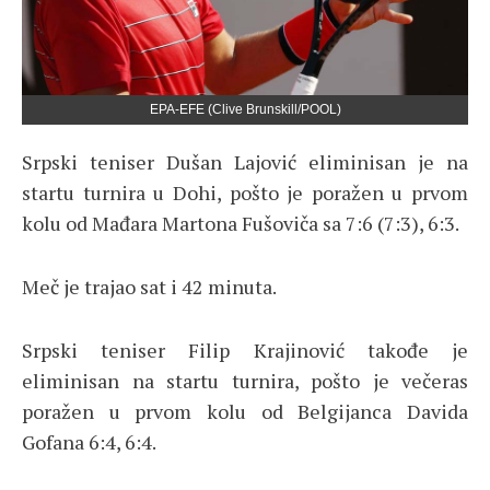
EPA-EFE (Clive Brunskill/POOL)
Srpski teniser Dušan Lajović eliminisan je na
startu turnira u Dohi, pošto je poražen u prvom
kolu od Mađara Martona Fušoviča sa 7:6 (7:3), 6:3.
Meč je trajao sat i 42 minuta.
Srpski teniser Filip Krajinović takođe je
eliminisan na startu turnira, pošto je večeras
poražen u prvom kolu od Belgijanca Davida
Gofana 6:4, 6:4.