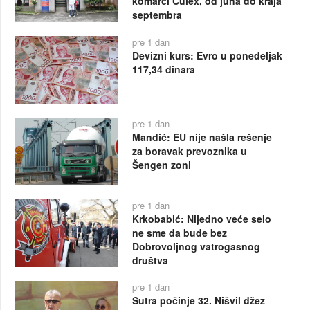
komarci Culex, od juna do kraja
septembra
pre 1 dan
Devizni kurs: Evro u ponedeljak
117,34 dinara
pre 1 dan
Mandić: EU nije našla rešenje
za boravak prevoznika u
Šengen zoni
pre 1 dan
Krkobabić: Nijedno veće selo
ne sme da bude bez
Dobrovoljnog vatrogasnog
društva
pre 1 dan
Sutra počinje 32. Nišvil džez