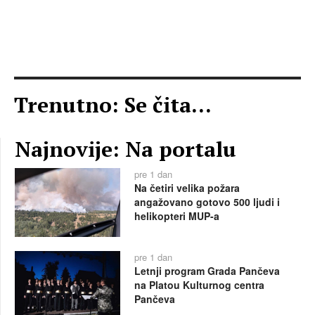
Trenutno: Se čita...
Najnovije: Na portalu
pre 1 dan
Na četiri velika požara
angažovano gotovo 500 ljudi i
helikopteri MUP-a
pre 1 dan
Letnji program Grada Pančeva
na Platou Kulturnog centra
Pančeva