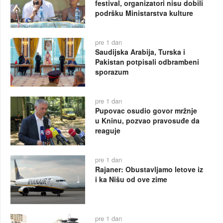
festival, organizatori nisu dobili
podršku Ministarstva kulture
pre 1 dan
Saudijska Arabija, Turska i
Pakistan potpisali odbrambeni
sporazum
pre 1 dan
Pupovac osudio govor mržnje
u Kninu, pozvao pravosuđe da
reaguje
pre 1 dan
Rajaner: Obustavljamo letove iz
i ka Nišu od ove zime
pre 1 dan