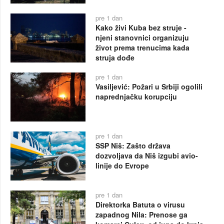
pre 1 dan
Kako živi Kuba bez struje -
njeni stanovnici organizuju
život prema trenucima kada
struja dođe
pre 1 dan
Vasiljević: Požari u Srbiji ogolili
naprednjačku korupciju
pre 1 dan
SSP Niš: Zašto država
dozvoljava da Niš izgubi avio-
linije do Evrope
pre 1 dan
Direktorka Batuta o virusu
zapadnog Nila: Prenose ga