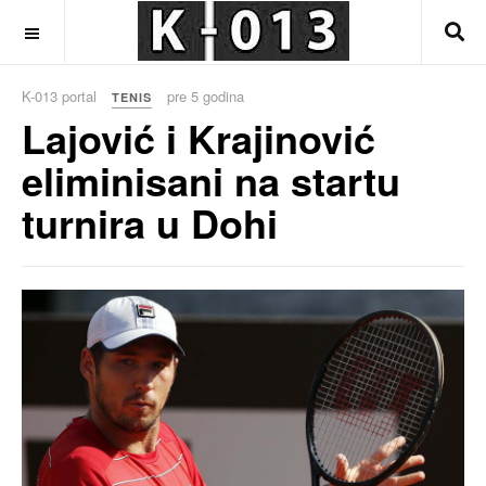
OFF CANVAS
K-013 portal
pre 5 godina
TENIS
Lajović i Krajinović
eliminisani na startu
turnira u Dohi