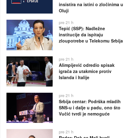
insistira na istini o zločinima u
Oluji
pre 21 h
Tepić (SSP): Nadležne
institucije da ispitaju
zloupotrebe u Telekomu Srbija
pre 21 h
Alimpijević odredio spisak
igrača za utakmice protiv
Islanda i Italije
pre 21 h
Srbija centar: Podrška mladih
SNS-u i dalje u padu, ono što
Vučić tvrdi je nemoguće
pre 21 h
Radar: Dok se Mali hvali