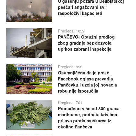
U gašenju požara u Deliblatskoj
peščari angažovani svi
raspoloživi kapaciteti
Pregleda: 1059
PANČEVO: Optužni predlog
zbog gradnje bez dozvole
uprkos zabrani inspekcije
Pregleda: 998
Osumnjičena da je preko
Facebook oglasa prevarila
Pančevku i uzela joj novac a
robu nije isporučila
Pregleda: 701
Pronađeno više od 800 grama
marihuane, podneta krivična
prijava protiv muškarca iz
okoline Pančeva