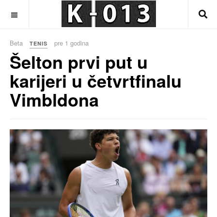
OFF CANVAS
Beta
pre 1 godina
TENIS
Šelton prvi put u
karijeri u četvrtfinalu
Vimbldona