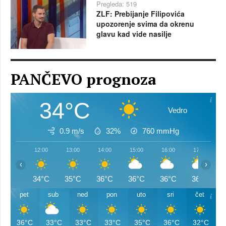
Pregleda: 519
ZLF: Prebijanje Filipovića
upozorenje svima da okrenu
glavu kad vide nasilje
PANČEVO prognoza
34°C
Vedro
0.9 m/s
32%
760
mmHg
12:00
13:00
14:00
15:00
16:00
17:00
‹
›
34°C
35°C
36°C
36°C
36°C
36°C
pet
sub
ned
pon
uto
sri
čet
36°C
33°C
33°C
33°C
35°C
36°C
32°C