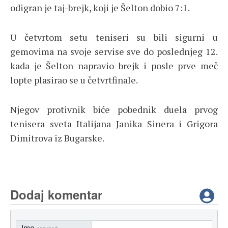
odigran je taj-brejk, koji je Šelton dobio 7:1.
U četvrtom setu teniseri su bili sigurni u
gemovima na svoje servise sve do poslednjeg 12.
kada je Šelton napravio brejk i posle prve meč
lopte plasirao se u četvrtfinale.
Njegov protivnik biće pobednik duela prvog
tenisera sveta Italijana Janika Sinera i Grigora
Dimitrova iz Bugarske.
Dodaj komentar