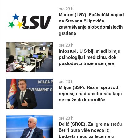
pre 23 h
Marton (LSV): Fašistički napad
na Stevana Filipovića
zastrašivanje slobodomislećih
građana
pre 23 h
Infostud: U Srbiji mladi biraju
psihologiju i medicinu, dok
poslodavci traže inženjere
pre 23 h
Miljuš (SSP): Režim sprovodi
represiju nad umetnošću koju
ne može da kontroliše
pre 23 h
Delić (SRCE): Za igre na sreću
četiri puta više novca iz
budžeta nego za lečenje u