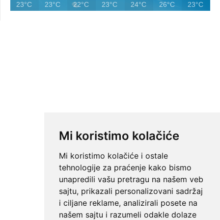
23°C
23°C
22°C
23°C
24°C
26°C
23°C
Mi koristimo kolačiće
Mi koristimo kolačiće i ostale
tehnologije za praćenje kako bismo
unapredili vašu pretragu na našem veb
sajtu, prikazali personalizovani sadržaj
i ciljane reklame, analizirali posete na
našem sajtu i razumeli odakle dolaze