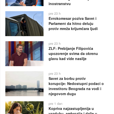
inostranstvu
pre 23 h
Evrokomesar poziva Savet i
Parlament da hitno deluju
protiv mreža krijumčara ljudi
pre 23 h
ZLF: Prebijanje Filipovića
upozorenje svima da okrenu
glavu kad vide nasilje
pre 23 h
Savet za borbu protiv
korupcije: Nedostupni podaci o
investitoru Beograda na vodi i
njegovom dugu
pre 1 dan
Kopriva najzastupljenija u
vazduhu, ambrozija i dalje u