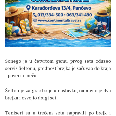
Sonego je u četvrtom gemu prvog seta oduzeo
servis Šeltonu, prednost brejka je sačuvao do kraja
i poveo u meču.
Šelton je zaigrao bolje u nastavku, napravio je dva
brejka i osvojio drugi set.
Teniseri su u trećem setu napravili po brejk i