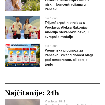
niskim koncentracijama u
Pančevu
pre 1 dan
Trijumf srpskih strelaca u
Vroclavu: Aleksa Rakonjac i
Anđelija Stevanović osvojili
evropske medalje
pre 1 dan
Vremenska prognoza za
Pančevo: Vikend donosi blagi
pad temperature, ali ostaje
toplo
Najčitanije: 24h
Pregleda: 1842