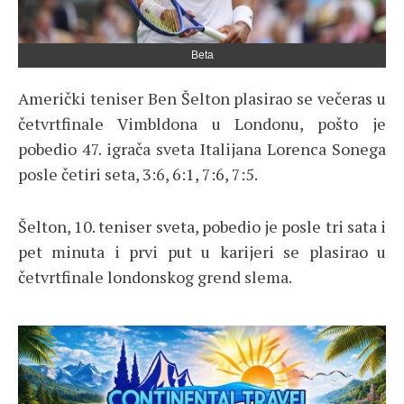
Beta
Američki teniser Ben Šelton plasirao se večeras u
četvrtfinale Vimbldona u Londonu, pošto je
pobedio 47. igrača sveta Italijana Lorenca Sonega
posle četiri seta, 3:6, 6:1, 7:6, 7:5.
Šelton, 10. teniser sveta, pobedio je posle tri sata i
pet minuta i prvi put u karijeri se plasirao u
četvrtfinale londonskog grend slema.