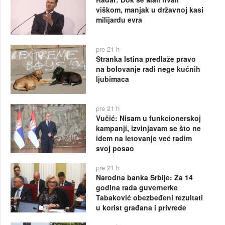
viškom, manjak u državnoj kasi
milijardu evra
pre 21 h
Stranka Istina predlaže pravo
na bolovanje radi nege kućnih
ljubimaca
pre 21 h
Vučić: Nisam u funkcionerskoj
kampanji, izvinjavam se što ne
idem na letovanje već radim
svoj posao
pre 21 h
Narodna banka Srbije: Za 14
godina rada guvernerke
Tabaković obezbeđeni rezultati
u korist građana i privrede