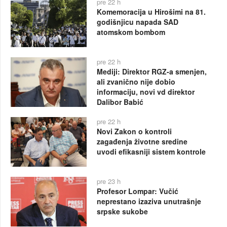
pre 22 h
Komemoracija u Hirošimi na 81.
godišnjicu napada SAD
atomskom bombom
pre 22 h
Mediji: Direktor RGZ-a smenjen,
ali zvanično nije dobio
informaciju, novi vd direktor
Dalibor Babić
pre 22 h
Novi Zakon o kontroli
zagađenja životne sredine
uvodi efikasniji sistem kontrole
pre 23 h
Profesor Lompar: Vučić
neprestano izaziva unutrašnje
srpske sukobe