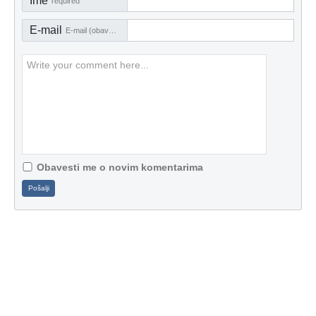
Ime
required
E-mail
E-mail (obavezno)
Obavesti me o novim komentarima
Pošalji