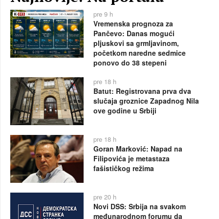
pre 9 h
Vremenska prognoza za
Pančevo: Danas mogući
pljuskovi sa grmljavinom,
početkom naredne sedmice
ponovo do 38 stepeni
pre 18 h
Batut: Registrovana prva dva
slučaja groznice Zapadnog Nila
ove godine u Srbiji
pre 18 h
Goran Marković: Napad na
Filipovića je metastaza
fašističkog režima
pre 20 h
Novi DSS: Srbija na svakom
međunarodnom forumu da