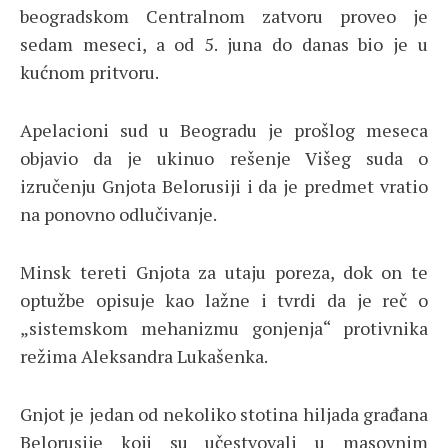
beogradskom Centralnom zatvoru proveo je
sedam meseci, a od 5. juna do danas bio je u
kućnom pritvoru.
Apelacioni sud u Beogradu je prošlog meseca
objavio da je ukinuo rešenje Višeg suda o
izručenju Gnjota Belorusiji i da je predmet vratio
na ponovno odlučivanje.
Minsk tereti Gnjota za utaju poreza, dok on te
optužbe opisuje kao lažne i tvrdi da je reč o
„sistemskom mehanizmu gonjenja“ protivnika
režima Aleksandra Lukašenka.
Gnjot je jedan od nekoliko stotina hiljada građana
Belorusije koji su učestvovali u masovnim