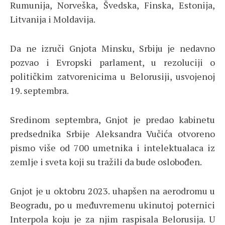
Rumunija, Norveška, Švedska, Finska, Estonija,
Litvanija i Moldavija.
Da ne izruči Gnjota Minsku, Srbiju je nedavno
pozvao i Evropski parlament, u rezoluciji o
političkim zatvorenicima u Belorusiji, usvojenoj
19. septembra.
Sredinom septembra, Gnjot je predao kabinetu
predsednika Srbije Aleksandra Vučića otvoreno
pismo više od 700 umetnika i intelektualaca iz
zemlje i sveta koji su tražili da bude oslobođen.
Gnjot je u oktobru 2023. uhapšen na aerodromu u
Beogradu, po u međuvremenu ukinutoj poternici
Interpola koju je za njim raspisala Belorusija. U