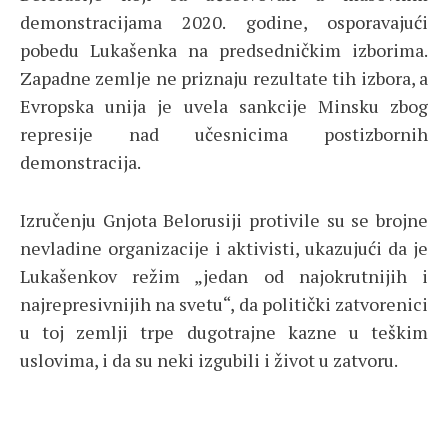
demonstracijama 2020. godine, osporavajući
pobedu Lukašenka na predsedničkim izborima.
Zapadne zemlje ne priznaju rezultate tih izbora, a
Evropska unija je uvela sankcije Minsku zbog
represije nad učesnicima postizbornih
demonstracija.
Izručenju Gnjota Belorusiji protivile su se brojne
nevladine organizacije i aktivisti, ukazujući da je
Lukašenkov režim „jedan od najokrutnijih i
najrepresivnijih na svetu“, da politički zatvorenici
u toj zemlji trpe dugotrajne kazne u teškim
uslovima, i da su neki izgubili i život u zatvoru.