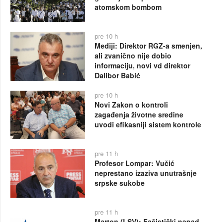
atomskom bombom
pre 10 h
Mediji: Direktor RGZ-a smenjen,
ali zvanično nije dobio
informaciju, novi vd direktor
Dalibor Babić
pre 10 h
Novi Zakon o kontroli
zagađenja životne sredine
uvodi efikasniji sistem kontrole
pre 11 h
Profesor Lompar: Vučić
neprestano izaziva unutrašnje
srpske sukobe
pre 11 h
Marton (LSV): Fašistički napad