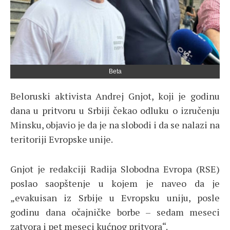
Beta
Beloruski aktivista Andrej Gnjot, koji je godinu
dana u pritvoru u Srbiji čekao odluku o izručenju
Minsku, objavio je da je na slobodi i da se nalazi na
teritoriji Evropske unije.
Gnjot je redakciji Radija Slobodna Evropa (RSE)
poslao saopštenje u kojem je naveo da je
„evakuisan iz Srbije u Evropsku uniju, posle
godinu dana očajničke borbe – sedam meseci
zatvora i pet meseci kućnog pritvora“.