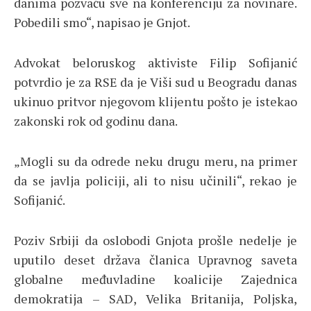
danima pozvaću sve na konferenciju za novinare.
Pobedili smo“, napisao je Gnjot.
Advokat beloruskog aktiviste Filip Sofijanić
potvrdio je za RSE da je Viši sud u Beogradu danas
ukinuo pritvor njegovom klijentu pošto je istekao
zakonski rok od godinu dana.
„Mogli su da odrede neku drugu meru, na primer
da se javlja policiji, ali to nisu učinili“, rekao je
Sofijanić.
Poziv Srbiji da oslobodi Gnjota prošle nedelje je
uputilo deset država članica Upravnog saveta
globalne međuvladine koalicije Zajednica
demokratija – SAD, Velika Britanija, Poljska,