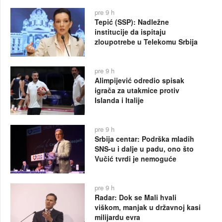
pre 9 h
Tepić (SSP): Nadležne
institucije da ispitaju
zloupotrebe u Telekomu Srbija
pre 9 h
Alimpijević odredio spisak
igrača za utakmice protiv
Islanda i Italije
pre 9 h
Srbija centar: Podrška mladih
SNS-u i dalje u padu, ono što
Vučić tvrdi je nemoguće
pre 9 h
Radar: Dok se Mali hvali
viškom, manjak u državnoj kasi
milijardu evra