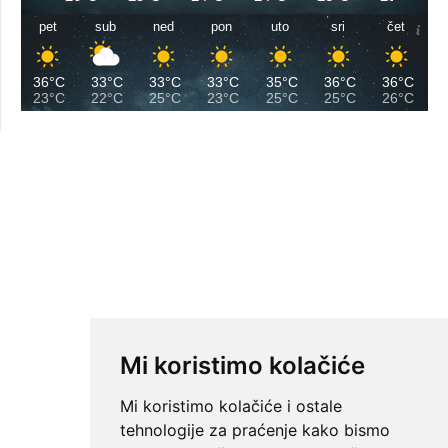
pet
sub
ned
pon
uto
sri
čet
36°C
33°C
33°C
33°C
35°C
36°C
36°C
23°C
22°C
25°C
23°C
25°C
25°C
26°C
Mi koristimo kolačiće
Mi koristimo kolačiće i ostale
tehnologije za praćenje kako bismo