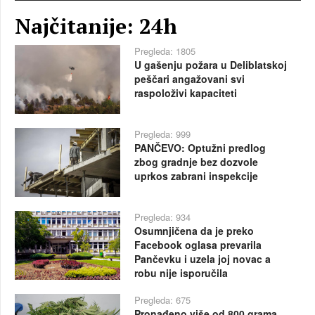
Najčitanije: 24h
Pregleda: 1805
U gašenju požara u Deliblatskoj
peščari angažovani svi
raspoloživi kapaciteti
Pregleda: 999
PANČEVO: Optužni predlog
zbog gradnje bez dozvole
uprkos zabrani inspekcije
Pregleda: 934
Osumnjičena da je preko
Facebook oglasa prevarila
Pančevku i uzela joj novac a
robu nije isporučila
Pregleda: 675
Pronađeno više od 800 grama