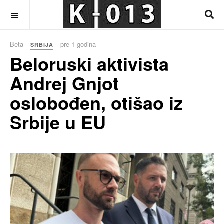
OFF CANVAS
Beta
pre 1 godina
SRBIJA
Beloruski aktivista
Andrej Gnjot
oslobođen, otišao iz
Srbije u EU