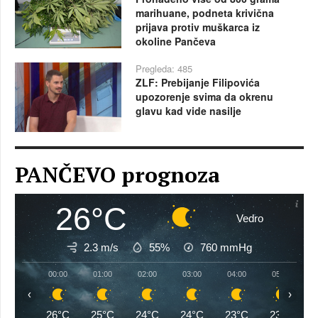
marihuane, podneta krivična
prijava protiv muškarca iz
okoline Pančeva
Pregleda: 485
ZLF: Prebijanje Filipovića
upozorenje svima da okrenu
glavu kad vide nasilje
PANČEVO prognoza
26°C
Vedro
2.3 m/s
55%
760
mmHg
00:00
01:00
02:00
03:00
04:00
05:00
‹
›
26°C
25°C
24°C
24°C
23°C
23°C