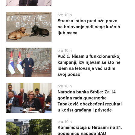
pre 10 h
Stranka Istina predlaže pravo
na bolovanje radi nege kućnih
ljubimaca
pre 10 h
Vučić: Nisam u funkcionerskoj
kampanji, izvinjavam se što ne
idem na letovanje već radim
svoj posao
pre 10 h
Narodna banka Srbije: Za 14
godina rada guvernerke
Tabaković obezbeđeni rezultati
u korist građana i privrede
pre 10 h
Komemoracija u Hirošimi na 81.
godišnjicu napada SAD