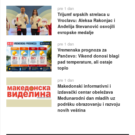
pre 1 dan
Trijumf srpskih strelaca u
Vroclavu: Aleksa Rakonjac i
Anđelija Stevanović osvojili
evropske medalje
pre 1 dan
Vremenska prognoza za
Pančevo: Vikend donosi blagi
pad temperature, ali ostaje
toplo
pre 1 dan
Makedonski informativni i
izdavački centar obeležava
Međunarodni dan mladih uz
podršku obrazovanju i razvoju
novih veština