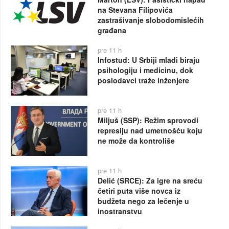
na Stevana Filipovića
zastrašivanje slobodomislećih
građana
pre 11 h
Infostud: U Srbiji mladi biraju
psihologiju i medicinu, dok
poslodavci traže inženjere
pre 11 h
Miljuš (SSP): Režim sprovodi
represiju nad umetnošću koju
ne može da kontroliše
pre 11 h
Delić (SRCE): Za igre na sreću
četiri puta više novca iz
budžeta nego za lečenje u
inostranstvu