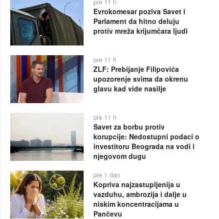
pre 11 h
Evrokomesar poziva Savet i
Parlament da hitno deluju
protiv mreža krijumčara ljudi
pre 11 h
ZLF: Prebijanje Filipovića
upozorenje svima da okrenu
glavu kad vide nasilje
pre 11 h
Savet za borbu protiv
korupcije: Nedostupni podaci o
investitoru Beograda na vodi i
njegovom dugu
pre 1 dan
Kopriva najzastupljenija u
vazduhu, ambrozija i dalje u
niskim koncentracijama u
Pančevu