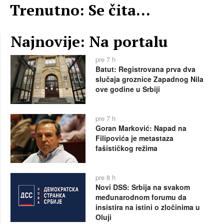
Trenutno: Se čita...
Najnovije: Na portalu
pre 7 h
Batut: Registrovana prva dva
slučaja groznice Zapadnog Nila
ove godine u Srbiji
pre 7 h
Goran Marković: Napad na
Filipovića je metastaza
fašističkog režima
pre 8 h
Novi DSS: Srbija na svakom
međunarodnom forumu da
insistira na istini o zločinima u
Oluji