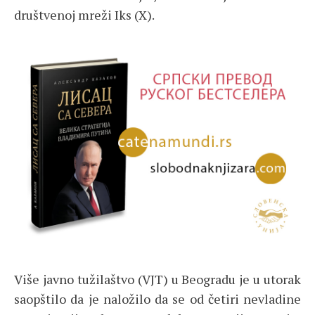
društvenoj mreži Iks (X).
Više javno tužilaštvo (VJT) u Beogradu je u utorak
saopštilo da je naložilo da se od četiri nevladine