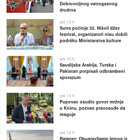
Dobrovoljnog vatrogasnog
društva
pre 13 h
Sutra počinje 32. Nišvil džez
festival, organizatori nisu dobili
podršku Ministarstva kulture
pre 13 h
Saudijska Arabija, Turska i
Pakistan potpisali odbrambeni
sporazum
pre 13 h
Pupovac osudio govor mržnje
u Kninu, pozvao pravosuđe da
reaguje
pre 13 h
Rajaner: Obustavljamo letove iz