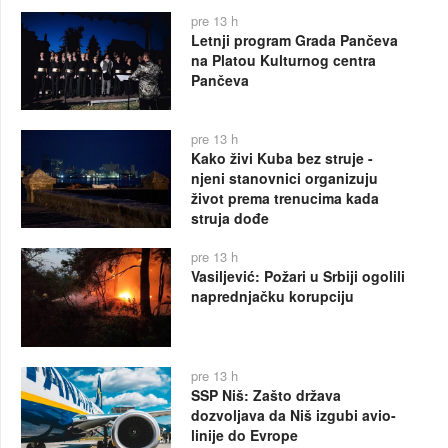
pre 13 h
Letnji program Grada Pančeva
na Platou Kulturnog centra
Pančeva
pre 13 h
Kako živi Kuba bez struje -
njeni stanovnici organizuju
život prema trenucima kada
struja dođe
pre 13 h
Vasiljević: Požari u Srbiji ogolili
naprednjačku korupciju
pre 13 h
SSP Niš: Zašto država
dozvoljava da Niš izgubi avio-
linije do Evrope