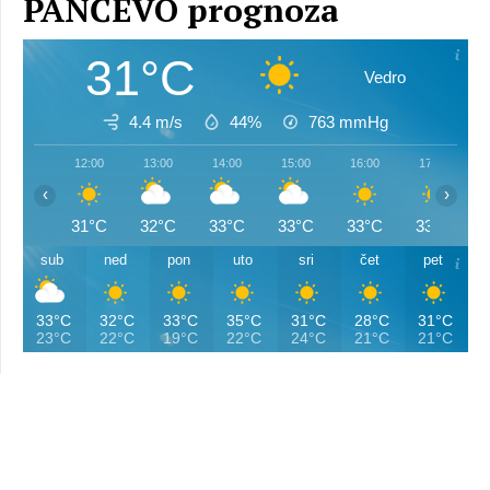
PANČEVO prognoza
31°C
Vedro
4.4 m/s
44%
763
mmHg
12:00
13:00
14:00
15:00
16:00
17:00
‹
›
31°C
32°C
33°C
33°C
33°C
33°C
sub
ned
pon
uto
sri
čet
pet
33°C
32°C
33°C
35°C
31°C
28°C
31°C
23°C
22°C
19°C
22°C
24°C
21°C
21°C