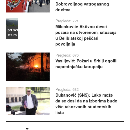
Dobrovoljnog vatrogasnog
društva
Pregleda: 721
Milenković: Aktivno devet
prt.scr
požara na otvorenom, situacija
rts.rs
u Deliblatskoj peščari
povoljnija
Pregleda: 670
Vasiljević: Požari u Srbiji ogolili
naprednjačku korupciju
Pregleda: 632
Đukanović (SNS): Lako može
da se desi da na izborima bude
više takozvanih studentskih
lista