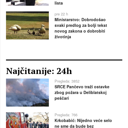
lista
pre 22 h
Ministarstvo: Dobrodošao
svaki predlog za bolji tekst
novog zakona o dobrobiti
životinja
Najčitanije: 24h
Pregleda: 3852
SRCE Pančevo traži ostavke
zbog požara u Deliblatskoj
peščari
Pregleda: 766
Krkobabić: Nijedno veće selo
ne sme da bude bez