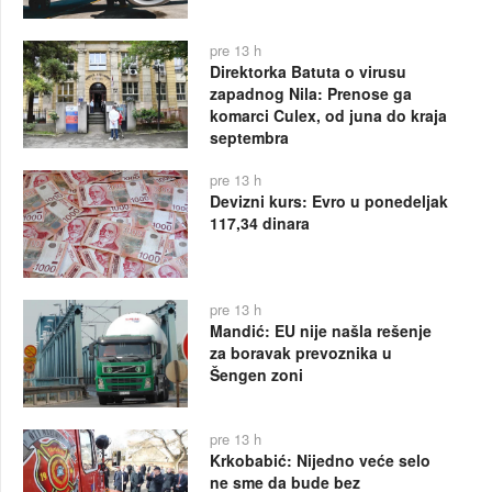
pre 13 h
Direktorka Batuta o virusu
zapadnog Nila: Prenose ga
komarci Culex, od juna do kraja
septembra
pre 13 h
Devizni kurs: Evro u ponedeljak
117,34 dinara
pre 13 h
Mandić: EU nije našla rešenje
za boravak prevoznika u
Šengen zoni
pre 13 h
Krkobabić: Nijedno veće selo
ne sme da bude bez