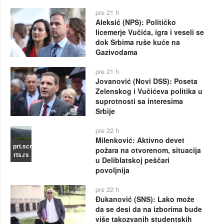
pre 21 h
Aleksić (NPS): Političko
licemerje Vučića, igra i veseli se
dok Srbima ruše kuće na
Gazivodama
pre 21 h
Jovanović (Novi DSS): Poseta
Zelenskog i Vučićeva politika u
suprotnosti sa interesima
Srbije
pre 22 h
Milenković: Aktivno devet
prt.scr
požara na otvorenom, situacija
rts.rs
u Deliblatskoj peščari
povoljnija
pre 22 h
Đukanović (SNS): Lako može
da se desi da na izborima bude
više takozvanih studentskih