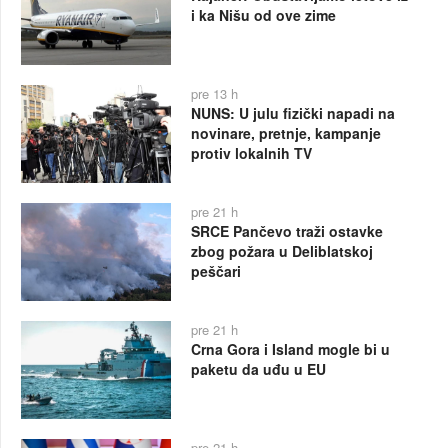
i ka Nišu od ove zime
pre 13 h
NUNS: U julu fizički napadi na
novinare, pretnje, kampanje
protiv lokalnih TV
pre 21 h
SRCE Pančevo traži ostavke
zbog požara u Deliblatskoj
peščari
pre 21 h
Crna Gora i Island mogle bi u
paketu da uđu u EU
pre 21 h