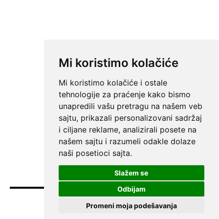
Mi koristimo kolačiće
Mi koristimo kolačiće i ostale
tehnologije za praćenje kako bismo
unapredili vašu pretragu na našem veb
sajtu, prikazali personalizovani sadržaj
i ciljane reklame, analizirali posete na
našem sajtu i razumeli odakle dolaze
naši posetioci sajta.
Slažem se
Odbijam
Promeni moja podešavanja