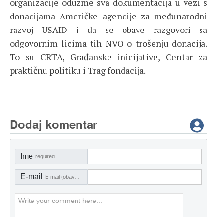
organizacije oduzme sva dokumentacija u vezi s
donacijama Američke agencije za međunarodni
razvoj USAID i da se obave razgovori sa
odgovornim licima tih NVO o trošenju donacija.
To su CRTA, Građanske inicijative, Centar za
praktičnu politiku i Trag fondacija.
Dodaj komentar
Ime
required
E-mail
E-mail (obavezno)