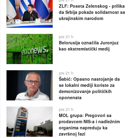
ZLF: Poseta Zelenskog - prilika
da Srbija pokaže solidarnost sa
ukrajinskim narodom
pre 21 h
Belorusija označila Juronjuz
kao ekstremistički medij
pre 21 h
Šabić: Opasno nastojanje da
se lokalni mediji koriste za
demonizovanje političkih
oponenata
pre 21 h
MOL grupa: Pregovori sa
prodavcem NIS-a i nadležnim
organima napreduju ka
završnoj fazi