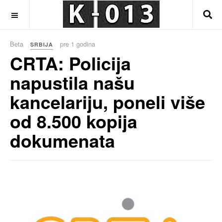
OFF CANVAS
Beta
pre 1 godina
SRBIJA
CRTA: Policija
napustila našu
kancelariju, poneli više
od 8.500 kopija
dokumenata