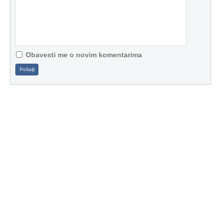
Obavesti me o novim komentarima
Pošalji