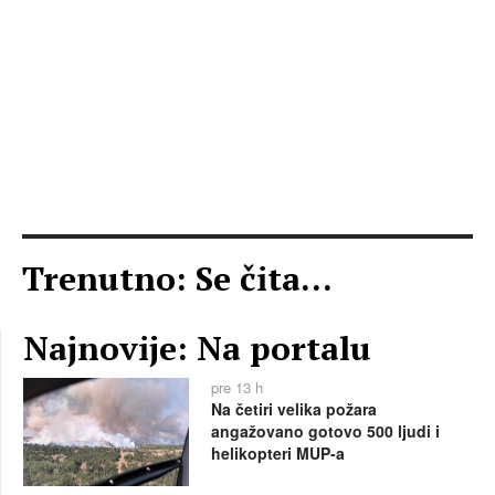
Trenutno: Se čita...
Najnovije: Na portalu
pre 13 h
Na četiri velika požara
angažovano gotovo 500 ljudi i
helikopteri MUP-a