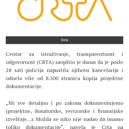
Beta
Centar za istraživanje, transparentnost i
odgovornost (CRTA) saopštio je danas da je posle
28 sati policija napustila njihovu kancelariju i
odnela više od 8.500 stranica kopija projektne
dokumentacije.
„Mi sve detaljno i po zakonu dokumentujemo
(projektne, donatorske, revizorske i finansijske
izveštaje…). Možda se niko nije nadao da imamo
toliko dokumentacije“, navela je Crta na