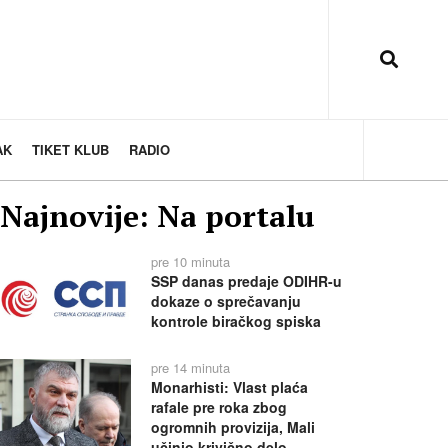
AK
TIKET KLUB
RADIO
Najnovije: Na portalu
pre 10 minuta
SSP danas predaje ODIHR-u
dokaze o sprečavanju
kontrole biračkog spiska
pre 14 minuta
Monarhisti: Vlast plaća
rafale pre roka zbog
ogromnih provizija, Mali
učinio krivično delo