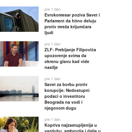
pre 1 dan
Evrokomesar poziva Savet i
Parlament da hitno deluju
protiv mreža krijumčara
ljudi
pre 1 dan
ZLF: Prebijanje Filipovića
upozorenje svima da
okrenu glavu kad vide
nasilje
pre 1 dan
Savet za borbu protiv
korupcije: Nedostupni
podaci o investitoru
Beograda na vodi i
njegovom dugu
pre 1 dan
Kopriva najzastupljenija u
vazduhu, ambrozija i dalje u