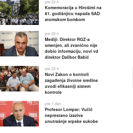
pre 22 h
Komemoracija u Hirošimi na
81. godišnjicu napada SAD
atomskom bombom
pre 22 h
Mediji: Direktor RGZ-a
smenjen, ali zvanično nije
dobio informaciju, novi vd
direktor Dalibor Babić
pre 22 h
Novi Zakon o kontroli
zagađenja životne sredine
uvodi efikasniji sistem
kontrole
pre 1 dan
Profesor Lompar: Vučić
neprestano izaziva
unutrašnje srpske sukobe