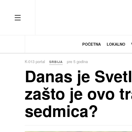
OFF CANVAS
POČETNA
LOKALNO
K-013 portal
pre 5 godina
SRBIJA
Danas je Svetl
zašto je ovo t
sedmica?