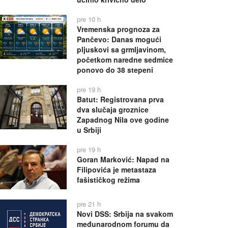
pre 10 h
Vremenska prognoza za
Pančevo: Danas mogući
pljuskovi sa grmljavinom,
početkom naredne sedmice
ponovo do 38 stepeni
pre 19 h
Batut: Registrovana prva
dva slučaja groznice
Zapadnog Nila ove godine
u Srbiji
pre 19 h
Goran Marković: Napad na
Filipovića je metastaza
fašističkog režima
pre 21 h
Novi DSS: Srbija na svakom
međunarodnom forumu da