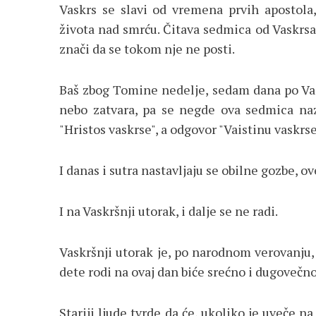
Vaskrs se slavi od vremena prvih apostola,
života nad smrću. Čitava sedmica od Vaskrsa 
znači da se tokom nje ne posti.
Baš zbog Tomine nedelje, sedam dana po Vas
nebo zatvara, pa se negde ova sedmica nazi
"Hristos vaskrse", a odgovor "Vaistinu vaskrs
I danas i sutra nastavljaju se obilne gozbe, 
I na Vaskršnji utorak, i dalje se ne radi.
Vaskršnji utorak je, po narodnom verovanju,
dete rodi na ovaj dan biće srećno i dugovečno
Stariji ljude tvrde da će, ukoliko je uveče 