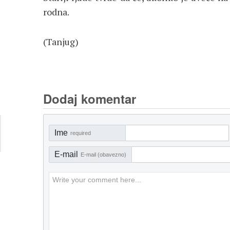
rodna.
(Tanjug)
Dodaj komentar
Ime
required
E-mail
E-mail (obavezno)