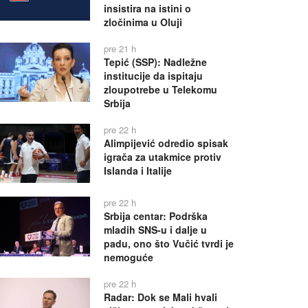
insistira na istini o
zločinima u Oluji
pre 21 h
Tepić (SSP): Nadležne
institucije da ispitaju
zloupotrebe u Telekomu
Srbija
pre 22 h
Alimpijević odredio spisak
igrača za utakmice protiv
Islanda i Italije
pre 22 h
Srbija centar: Podrška
mladih SNS-u i dalje u
padu, ono što Vučić tvrdi je
nemoguće
pre 22 h
Radar: Dok se Mali hvali