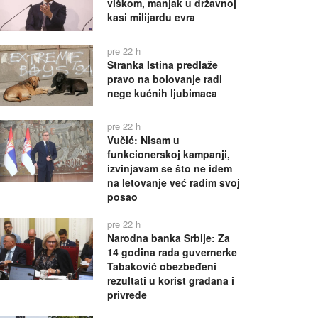
viškom, manjak u državnoj
kasi milijardu evra
pre 22 h
Stranka Istina predlaže
pravo na bolovanje radi
nege kućnih ljubimaca
pre 22 h
Vučić: Nisam u
funkcionerskoj kampanji,
izvinjavam se što ne idem
na letovanje već radim svoj
posao
pre 22 h
Narodna banka Srbije: Za
14 godina rada guvernerke
Tabaković obezbeđeni
rezultati u korist građana i
privrede