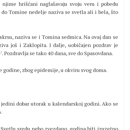
 njime hrišćani naglašavaju svoju veru i pobedu
do Tomine nedelje naziva se svetla ali i bela, što
krsu, naziva se i Tomina sedmica. Na ovaj dan se
va još i Zaklopita. I dalje, uobičajen pozdrav je
e". Pozdravlja se tako 40 dana, sve do Spasovdana.
ove godine, zbog epidemije, u okviru svog doma.
 jedini dobar utorak u kalendarskoj godini. Ako se
.
na Svetlu sredu nebo zvezdano, godina biti izuzetno