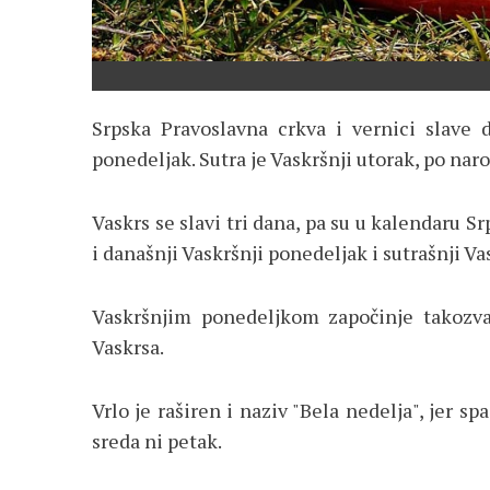
Srpska Pravoslavna crkva i vernici slave 
ponedeljak. Sutra je Vaskršnji utorak, po nar
Vaskrs se slavi tri dana, pa su u kalendaru
i današnji Vaskršnji ponedeljak i sutrašnji Va
Vaskršnjim ponedeljkom započinje takozva
Vaskrsa.
Vrlo je raširen i naziv "Bela nedelja", jer 
sreda ni petak.