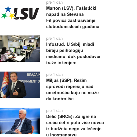
pre 1 dan
Marton (LSV): Fašistički
napad na Stevana
Filipovića zastrašivanje
slobodomislećih građana
pre 1 dan
Infostud: U Srbiji mladi
biraju psihologiju i
medicinu, dok poslodavci
traže inženjere
pre 1 dan
Miljuš (SSP): Režim
sprovodi represiju nad
umetnošću koju ne može
da kontroliše
pre 1 dan
Delić (SRCE): Za igre na
sreću četiri puta više novca
iz budžeta nego za lečenje
u inostranstvu