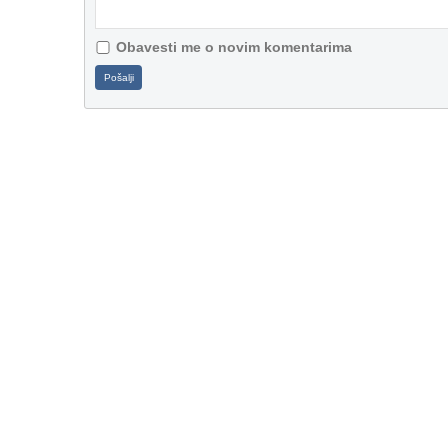
Obavesti me o novim komentarima
Pošalji