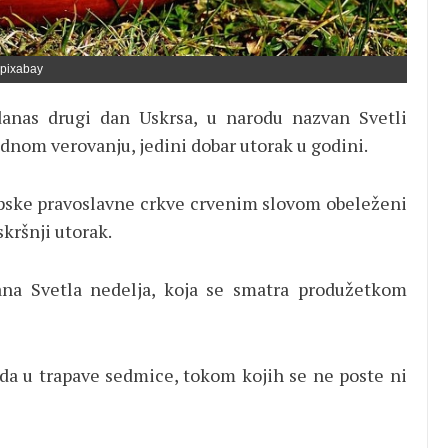
pixabay
danas drugi dan Uskrsa, u narodu nazvan Svetli
odnom verovanju, jedini dobar utorak u godini.
 Srpske pravoslavne crkve crvenim slovom obeleženi
skršnji utorak.
na Svetla nedelja, koja se smatra produžetkom
spada u trapave sedmice, tokom kojih se ne poste ni