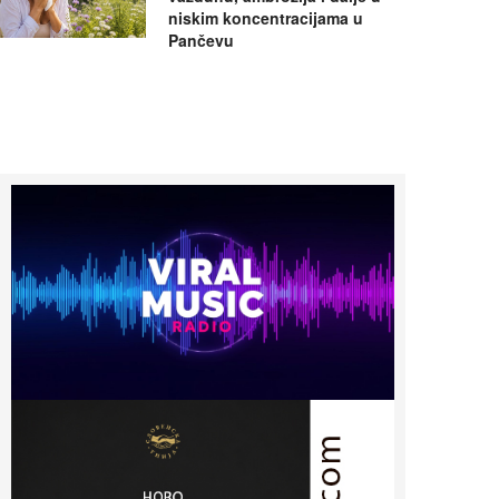
niskim koncentracijama u
Pančevu